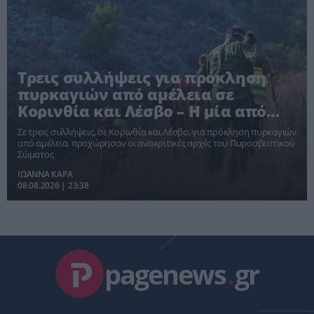
Τρεις συλλήψεις για πρόκληση
πυρκαγιών από αμέλεια σε
Κορινθία και Λέσβο – Η μία από
αποτσίγαρο
Σε τρεις συλλήψεις, σε Κορινθία και Λέσβο, για πρόκληση πυρκαγιών
από αμέλεια, προχώρησαν οι ανακριτικές αρχές του Πυροσβεστικού
Σώματος
ΙΩΑΝΝΑ ΚΑΡΑ
08.08.2026 | 23:38
pagenews
.
gr