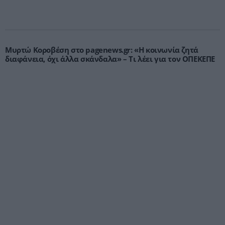
Μυρτώ Κοροβέση στο pagenews.gr: «Η κοινωνία ζητά
διαφάνεια, όχι άλλα σκάνδαλα» – Τι λέει για τον ΟΠΕΚΕΠΕ