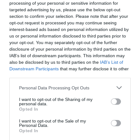
processing of your personal or sensitive information for
targeted advertising by us, please use the below opt-out
section to confirm your selection. Please note that after your
opt-out request is processed you may continue seeing
interest-based ads based on personal information utilized by
us or personal information disclosed to third parties prior to
your opt-out. You may separately opt-out of the further
disclosure of your personal information by third parties on the
IAB’s list of downstream participants. This information may
also be disclosed by us to third parties on the
IAB’s List of
Downstream Participants
that may further disclose it to other
third parties.
Please note that this website/app uses one or more Google
Personal Data Processing Opt Outs
services and may gather and store information including but
not limited to your visit or usage behaviour. You may click to
I want to opt-out of the Sharing of my
ΡΟΗ ΕΙΔΗΣΕΩΝ
personal data.
grant or deny consent to Google and its third-party tags to
Opted In
Συνεδρίασε η Επιτροπή Εκτίμησης
use your data for below specified purposes in below Google
Κινδύνου: Σε κατάσταση κινητοποίησης
consent section.
I want to opt-out of the Sale of my
Red Code μεγάλο κομμάτι της χώρας
Personal Data.
Opted In
ΙΩΑΝΝΑ ΚΑΡΑ
09.08.2026 | 15:40