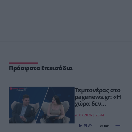
Πρόσφατα Επεισόδια
Τεμπονέρας στο
pagenews.gr: «Η
χώρα δεν
αντέχει άλλη
26.07.2026 | 23:44
χαμένη
επταετία»–Τι
39 min
είπε για