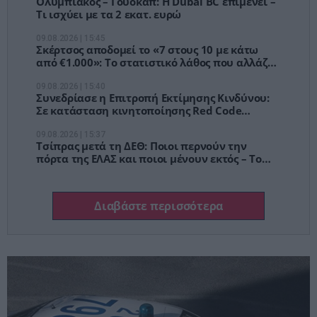
Ολυμπιακός – Γουόκαπ: Η Dubai BC επιμένει –
Τι ισχύει με τα 2 εκατ. ευρώ
09.08.2026 | 15:45
Σκέρτσος αποδομεί το «7 στους 10 με κάτω
από €1.000»: Το στατιστικό λάθος που αλλάζει
όλη την εικόνα
09.08.2026 | 15:40
Συνεδρίασε η Επιτροπή Εκτίμησης Κινδύνου:
Σε κατάσταση κινητοποίησης Red Code
μεγάλο κομμάτι της χώρας
09.08.2026 | 15:37
Τσίπρας μετά τη ΔΕΘ: Ποιοι περνούν την
πόρτα της ΕΛΑΣ και ποιοι μένουν εκτός – Το
σχέδιο για τη «δεύτερη φάση»
Διαβάστε περισσότερα