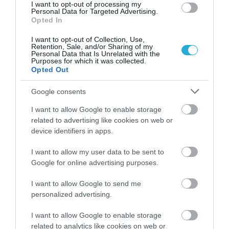
I want to opt-out of processing my
Personal Data for Targeted Advertising.
Πάρος: Κλειστό σήμερα το beach bar όπου
Opted In
πνίγηκε ο 4χρονος – Το χρονικό της
τραγωδίας
I want to opt-out of Collection, Use,
ΙΩΑΝΝΑ ΠΥΛΟΥΔΗ
Retention, Sale, and/or Sharing of my
09.08.2026 | 11:15
Personal Data that Is Unrelated with the
Purposes for which it was collected.
Opted Out
Σύλληψη στο Παλαιό Φάληρο: Η δράση
των ομάδων “Πίτμπουλ” & “Μπουλντόγκ”
του “Έντικ”
Google consents
ΙΩΑΝΝΑ ΠΥΛΟΥΔΗ
09.08.2026 | 10:35
I want to allow Google to enable storage
related to advertising like cookies on web or
Φωτιές: Πορτοκαλί συναγερμός σήμερα σε
device identifiers in apps.
Αττική και πέντε περιοχές
ΙΩΑΝΝΑ ΠΥΛΟΥΔΗ
I want to allow my user data to be sent to
09.08.2026 | 10:14
Google for online advertising purposes.
I want to allow Google to send me
personalized advertising.
PODCASTS
I want to allow Google to enable storage
related to analytics like cookies on web or