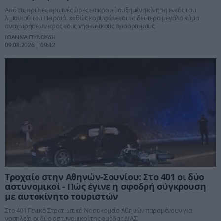
Από τις πρώτες πρωινές ώρες επικρατεί αυξημένη κίνηση εντός του
λιμανιού του Πειραιά, καθώς κορυφώνεται το δεύτερο μεγάλο κύμα
αναχωρήσεων προς τους νησιωτικούς προορισμούς
ΙΩΑΝΝΑ ΠΥΛΟΥΔΗ
09.08.2026 | 09:42
Τροχαίο στην Αθηνών-Σουνίου: Στο 401 οι δύο
αστυνομικοί - Πώς έγινε η σφοδρή σύγκρουση
με αυτοκίνητο τουριστών
Στο 401 Γενικό Στρατιωτικό Νοσοκομείο Αθηνών παραμένουν για
νοσηλεία οι δύο αστυνομικοί της ομάδας ΔΙΑΣ