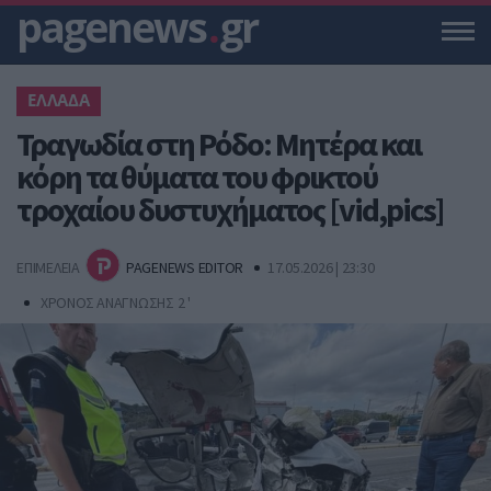
pagenews
.
gr
ΕΛΛΑΔΑ
Τραγωδία στη Ρόδο: Μητέρα και
κόρη τα θύματα του φρικτού
τροχαίου δυστυχήματος [vid,pics]
ΕΠΙΜΕΛΕΙΑ
PAGENEWS EDITOR
17.05.2026 | 23:30
ΧΡΟΝΟΣ ΑΝΑΓΝΩΣΗΣ 2 '