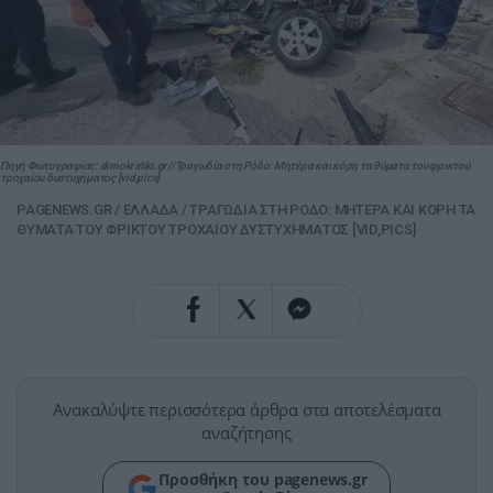
Πηγή Φωτογραφίας: dimokratiki.gr//Τραγωδία στη Ρόδο: Μητέρα και κόρη τα θύματα του φρικτού
τροχαίου δυστυχήματος [vid,pics]
PAGENEWS.GR
/
ΕΛΛΑΔΑ
/
ΤΡΑΓΩΔΙΑ ΣΤΗ ΡΟΔΟ: ΜΗΤΕΡΑ ΚΑΙ ΚΟΡΗ ΤΑ
ΘΥΜΑΤΑ ΤΟΥ ΦΡΙΚΤΟΥ ΤΡΟΧΑΙΟΥ ΔΥΣΤΥΧΗΜΑΤΟΣ [VID,PICS]
Ανακαλύψτε περισσότερα άρθρα στα αποτελέσματα
αναζήτησης
Προσθήκη του pagenews.gr