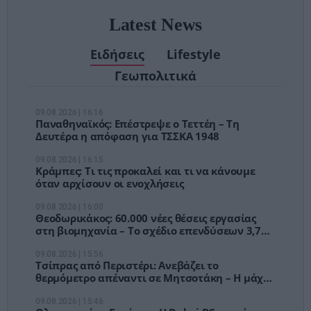
Latest News
Ειδήσεις
Lifestyle
Γεωπολιτικά
09.08.2026 | 16:16
Παναθηναϊκός: Επέστρεψε ο Τεττέη – Τη
Δευτέρα η απόφαση για ΤΣΣΚΑ 1948
09.08.2026 | 16:15
Κράμπες: Τι τις προκαλεί και τι να κάνουμε
όταν αρχίσουν οι ενοχλήσεις
09.08.2026 | 16:00
Θεοδωρικάκος: 60.000 νέες θέσεις εργασίας
στη βιομηχανία – Το σχέδιο επενδύσεων 3,7
δισ. ευρώ
09.08.2026 | 15:56
Τσίπρας από Περιστέρι: Ανεβάζει το
θερμόμετρο απέναντι σε Μητσοτάκη – Η μάχη
για να γίνει η ΕΛΑΣ «κυβέρνηση σε αναμονή»
09.08.2026 | 15:46