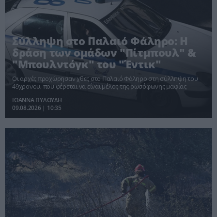
Σύλληψη στο Παλαιό Φάληρο: Η
δράση των ομάδων "Πίτμπουλ" &
"Μπουλντόγκ" του "Έντικ"
Οι αρχές προχώρησαν χθες στο Παλαιό Φάληρο στη σύλληψη του
49χρονου, που φέρεται να είναι μέλος της ρωσόφωνης μαφίας
ΙΩΑΝΝΑ ΠΥΛΟΥΔΗ
09.08.2026 | 10:35