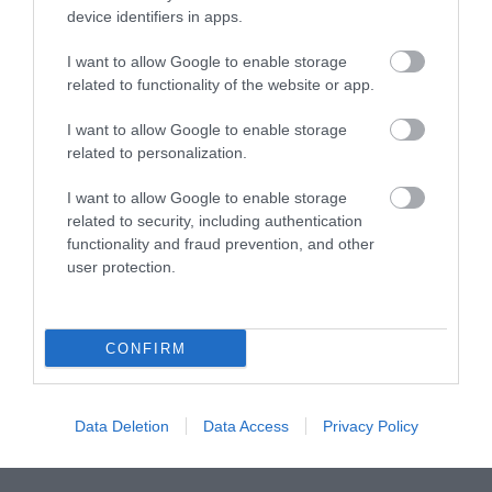
device identifiers in apps.
Μπαλατσούκας pagenews.gr:«Η κυβέρνηση θυμάται τους
πυροσβέστες όταν τους λέει ήρωες–όχι όταν ζητούν
I want to allow Google to enable storage
στήριξη»
related to functionality of the website or app.
I want to allow Google to enable storage
related to personalization.
I want to allow Google to enable storage
related to security, including authentication
functionality and fraud prevention, and other
user protection.
Γ.Βρεττάκος στο pagenews.gr: «Το ΠΑΣΟΚ μπλοκάρει τη
Συνταγματική Αναθεώρηση και φορτώνει ευθύνες στη
CONFIRM
χώρα»
Data Deletion
Data Access
Privacy Policy