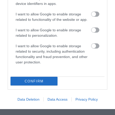
device identifiers in apps.
PODCASTS
I want to allow Google to enable storage
related to functionality of the website or app.
Μπαλατσούκας pagenews.gr:«Η κυβέρνηση θυμάται τους
πυροσβέστες όταν τους λέει ήρωες–όχι όταν ζητούν
I want to allow Google to enable storage
στήριξη»
related to personalization.
I want to allow Google to enable storage
related to security, including authentication
functionality and fraud prevention, and other
user protection.
CONFIRM
Γ.Βρεττάκος στο pagenews.gr: «Το ΠΑΣΟΚ μπλοκάρει τη
Συνταγματική Αναθεώρηση και φορτώνει ευθύνες στη
χώρα»
Data Deletion
Data Access
Privacy Policy