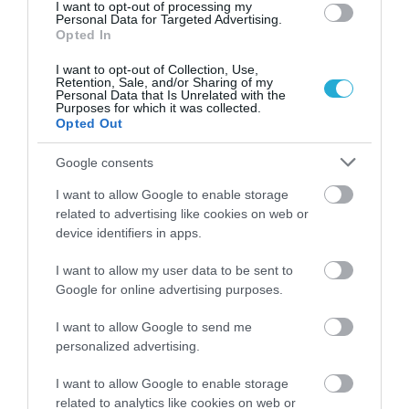
θάλασσα που μαγνήτισαν τα βλέμματα
I want to opt-out of processing my
Personal Data for Targeted Advertising.
ΙΩΑΝΝΑ ΚΑΡΑ
Opted In
08.08.2026 | 18:39
I want to opt-out of Collection, Use,
Μαρία Σολωμού: Οι «καυτές»
Retention, Sale, and/or Sharing of my
απογευματινές βουτιές με μαγιό–Οι
Personal Data that Is Unrelated with the
φωτογραφίες που ανέβασαν τη
Purposes for which it was collected.
Opted Out
θερμοκρασία!
ΙΩΑΝΝΑ ΠΥΛΟΥΔΗ
08.08.2026 | 16:23
Google consents
Αλεξάνδρα Παναγιώταρου: Η «καυτή»
I want to allow Google to enable storage
εμφάνιση με πορτοκαλί μπικίνι που
μαγνήτισε τα βλέμματα στη Μύκονο [pics]
related to advertising like cookies on web or
device identifiers in apps.
ΙΩΑΝΝΑ ΚΑΡΑ
08.08.2026 | 14:12
I want to allow my user data to be sent to
Στέφανος Τσιτσιπάς: Με την «κουκλάρα»
Google for online advertising purposes.
σύντροφό του στην Ελβετία–Η τρυφερή
αγκαλιά και η βραδινή έξοδος
I want to allow Google to send me
ΙΩΑΝΝΑ ΚΑΡΑ
personalized advertising.
08.08.2026 | 10:27
I want to allow Google to enable storage
related to analytics like cookies on web or