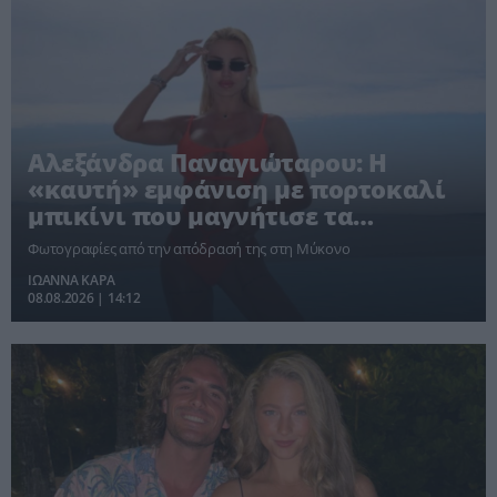
Αλεξάνδρα Παναγιώταρου: Η
«καυτή» εμφάνιση με πορτοκαλί
μπικίνι που μαγνήτισε τα
βλέμματα στη Μύκονο [pics]
Φωτογραφίες από την απόδρασή της στη Μύκονο
ΙΩΑΝΝΑ ΚΑΡΑ
08.08.2026 | 14:12