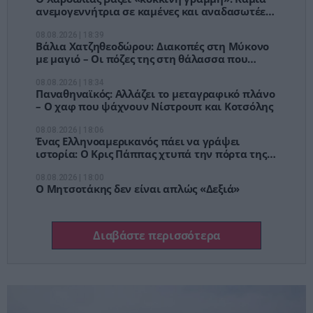
ανεμογεννήτρια σε καμένες και αναδασωτέες
εκτάσεις της Αττικής
08.08.2026 | 18:39
Βάλια Χατζηθεοδώρου: Διακοπές στη Μύκονο
με μαγιό – Οι πόζες της στη θάλασσα που
μαγνήτισαν τα βλέμματα
08.08.2026 | 18:34
Παναθηναϊκός: Αλλάζει το μεταγραφικό πλάνο
– Ο χαφ που ψάχνουν Νίστρουπ και Κοτσόλης
08.08.2026 | 18:06
Ένας Ελληνοαμερικανός πάει να γράψει
ιστορία: Ο Κρις Πάππας χτυπά την πόρτα της
Γερουσίας
08.08.2026 | 18:00
Ο Μητσοτάκης δεν είναι απλώς «Δεξιά»
Διαβάστε περισσότερα