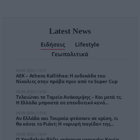
αναμονές των
χειρουργείων»
Latest News
Ειδήσεις
Lifestyle
Γεωπολιτικά
08.08.2026 | 19:21
ΑΕΚ – Athens Kallithea: Η ενδεκάδα του
Νίκολιτς στην πρόβα πριν από το Super Cup
08.08.2026 | 19:00
Τελειώνει το Ταμείο Ανάκαμψης – Και μετά τι;
Η Ελλάδα μπροστά σε επενδυτικό κενό
δισεκατομμυρίων
08.08.2026 | 19:00
Αν Ελλάδα και Τουρκία φτάσουν σε κρίση, τι
θα κάνει το Ριάντ; Η «κρυφή παγίδα» της
Συμφωνίας της Μέκκας
08.08.2026 | 18:49
Ο Χαρδαλιάς βάζει «κόκκινη γραμμή»: Καμία