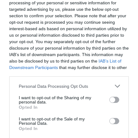
➤ Δημιουργός του “My Number One” για Ακύλα: “Τον
processing of your personal or sensitive information for
ανέβασαν και μέσα σε έναν μήνα τον έκαναν Θεό”
targeted advertising by us, please use the below opt-out
section to confirm your selection. Please note that after your
opt-out request is processed you may continue seeing
interest-based ads based on personal information utilized by
us or personal information disclosed to third parties prior to
your opt-out. You may separately opt-out of the further
disclosure of your personal information by third parties on the
IAB’s list of downstream participants. This information may
also be disclosed by us to third parties on the
IAB’s List of
Downstream Participants
that may further disclose it to other
third parties.
Please note that this website/app uses one or more Google
Personal Data Processing Opt Outs
services and may gather and store information including but
not limited to your visit or usage behaviour. You may click to
I want to opt-out of the Sharing of my
personal data.
grant or deny consent to Google and its third-party tags to
Opted In
use your data for below specified purposes in below Google
consent section.
ΡΟΗ ΕΙΔΗΣΕΩΝ
I want to opt-out of the Sale of my
Personal Data.
Βάλια Χατζηθεοδώρου: Διακοπές στη
Opted In
Μύκονο με μαγιό – Οι πόζες της στη