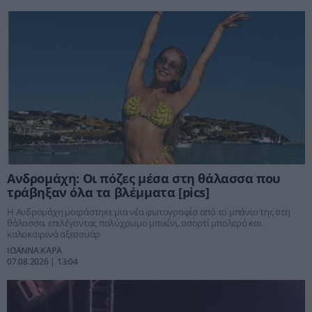
Ανδρομάχη: Οι πόζες μέσα στη θάλασσα που
τράβηξαν όλα τα βλέμματα [pics]
Η Ανδρομάχη μοιράστηκε μια νέα φωτογραφία από το μπάνιο της στη
θάλασσα, επιλέγοντας πολύχρωμο μπικίνι, ασορτί μπολερό και
καλοκαιρινά αξεσουάρ
ΙΩΑΝΝΑ ΚΑΡΑ
07.08.2026 | 13:04