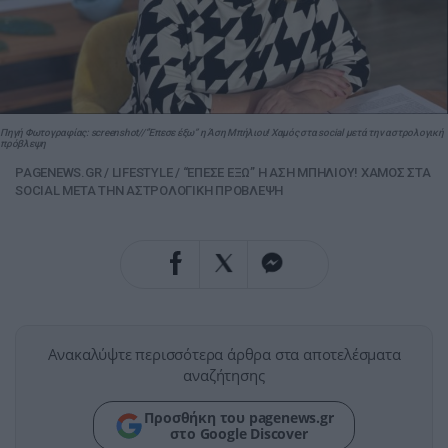
Πηγή Φωτογραφίας: screenshot//“Έπεσε έξω” η Άση Μπήλιου! Χαμός στα social μετά την αστρολογική
πρόβλεψη
PAGENEWS.GR
/
LIFESTYLE
/
“ΕΠΕΣΕ ΕΞΩ” Η ΑΣΗ ΜΠΗΛΙΟΥ! ΧΑΜΟΣ ΣΤΑ
SOCIAL ΜΕΤΑ ΤΗΝ ΑΣΤΡΟΛΟΓΙΚΗ ΠΡΟΒΛΕΨΗ
Ανακαλύψτε περισσότερα άρθρα στα αποτελέσματα
αναζήτησης
Προσθήκη του pagenews.gr
στο Google Discover