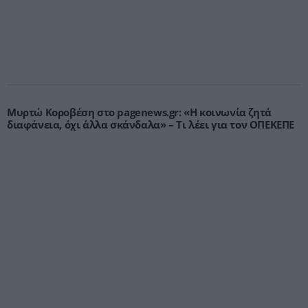
Μυρτώ Κοροβέση στο pagenews.gr: «Η κοινωνία ζητά
διαφάνεια, όχι άλλα σκάνδαλα» – Τι λέει για τον ΟΠΕΚΕΠΕ