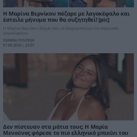
Η Μαρίνα Βερνίκου πόζαρε με λαγοκέφαλο και
έστειλε μήνυμα που θα συζητηθεί! [pic]
Η Μαρίνα Βερνίκου δείχνει πώς να διαχειριστούμε την παρουσία
λαγοκέφαλου
ΙΩΑΝΝΑ ΠΥΛΟΥΔΗ
07.08.2026 | 22:55
Δεν πίστευαν στα μάτια τους: Η Μαρία
Μενούνος φόρεσε το πιο ελληνικό μπικίνι του