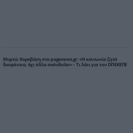
Μυρτώ Κοροβέση στο pagenews.gr: «Η κοινωνία ζητά
διαφάνεια, όχι άλλα σκάνδαλα» – Τι λέει για τον ΟΠΕΚΕΠΕ