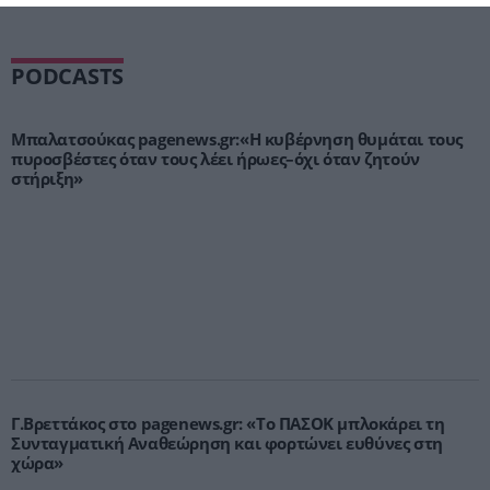
PODCASTS
Μπαλατσούκας pagenews.gr:«Η κυβέρνηση θυμάται τους
πυροσβέστες όταν τους λέει ήρωες–όχι όταν ζητούν
στήριξη»
Γ.Βρεττάκος στο pagenews.gr: «Το ΠΑΣΟΚ μπλοκάρει τη
Συνταγματική Αναθεώρηση και φορτώνει ευθύνες στη
χώρα»