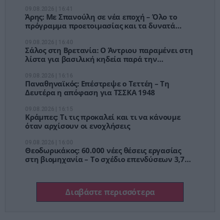
09.08.2026 | 16:41
Άρης: Με Σπανούλη σε νέα εποχή – Όλο το
πρόγραμμα προετοιμασίας και τα δυνατά
φιλικά
09.08.2026 | 16:40
Σάλος στη Βρετανία: Ο Άντριου παραμένει στη
λίστα για βασιλική κηδεία παρά την
αποπομπή του
09.08.2026 | 16:16
Παναθηναϊκός: Επέστρεψε ο Τεττέη – Τη
Δευτέρα η απόφαση για ΤΣΣΚΑ 1948
09.08.2026 | 16:15
Κράμπες: Τι τις προκαλεί και τι να κάνουμε
όταν αρχίσουν οι ενοχλήσεις
09.08.2026 | 16:00
Θεοδωρικάκος: 60.000 νέες θέσεις εργασίας
στη βιομηχανία – Το σχέδιο επενδύσεων 3,7
δισ. ευρώ
Διαβάστε περισσότερα