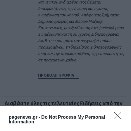
και γενικού ενδιαφέροντος θέματα,
διασφαλίζοντας την έγκυρη και έγκαιρη
ενημέρωση του κοινού. Απόφοιτος Τμήματος
Δημοσιογραφίας και Μέσων Μαζικής
Επικοινωνίας, με εξειδίκευση στα ψηφιακά μέσα
ενημέρωσης και τη σύγχρονη ειδησεογραφία.
Διαθέτει εμπειρία στην συγγραφή online
περιεχομένου, τη διαχείριση ειδησεογραφικής
ύλης και την παρακολούθηση της επικαιρότητας
σε πραγματικό χρόνο.
ΠΡΟΒΟΛΗ ΠΡΟΦΙΛ →
Διαβάστε όλες τις τελευταίες
Ειδήσεις
από την
Ελλάδα και τον Κόσμο
pagenews.gr -
Do Not Process My Personal
Information
STOIXIMAN GBL
ΓΙΩΡΓΟΣ ΜΠΑΡΤΖΩΚΑΣ