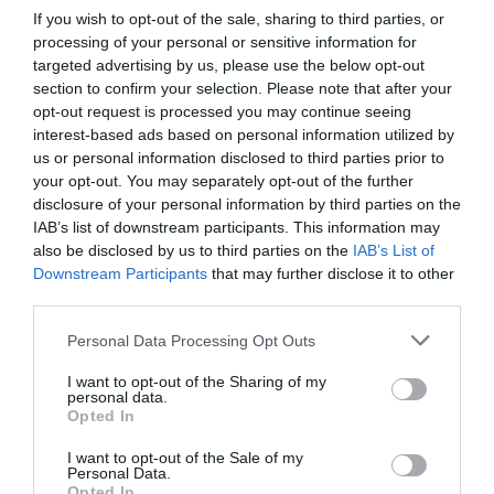
If you wish to opt-out of the sale, sharing to third parties, or
ΕΡΓΚΙΝ ΑΤΑΜΑΝ
ΟΛΥΜΠΙΑΚΟΣ
processing of your personal or sensitive information for
targeted advertising by us, please use the below opt-out
section to confirm your selection. Please note that after your
ΠΑΝΑΘΗΝΑΪΚΟΣ
ΣΕΦ
ΤΕΛΙΚΟΣ
opt-out request is processed you may continue seeing
interest-based ads based on personal information utilized by
ΔΕΙΤΕ ΠΡΩΤΟΙ
ΟΛΑ ΤΑ ΝΕΑ ΤΟΥ PAGENEWS ΣΤΟ
us or personal information disclosed to third parties prior to
GOOGLE NEWS
your opt-out. You may separately opt-out of the further
disclosure of your personal information by third parties on the
Σχετικά άρθρα:
IAB’s list of downstream participants. This information may
also be disclosed by us to third parties on the
IAB’s List of
➤ Ντόρσεϊ: Αναδείχθηκε πιο βελτιωμένος παίκτης στη
Downstream Participants
that may further disclose it to other
Stoiximan GBL
third parties.
➤ Μπαρτζώκας: «Ο Ολυμπιακός είναι ο καλύτερος
Please note that this website/app uses one or more Google
Personal Data Processing Opt Outs
σύλλογος στον κόσμο»
services and may gather and store information including but
not limited to your visit or usage behaviour. You may click to
I want to opt-out of the Sharing of my
➤ Stoiximan GBL: Αφαίρεση βαθμών σε Ολυμπιακό και
personal data.
grant or deny consent to Google and its third-party tags to
Παναθηναϊκό για τη νέα σεζόν! – Δείτε τις ποινές
Opted In
use your data for below specified purposes in below Google
➤ «Ο Ολυμπιακός είναι μεγάλη ομάδα…»: Το επικό
consent section.
I want to opt-out of the Sale of my
blooper στην παρουσίαση Ομπράντοβιτς [vid]
Personal Data.
Opted In