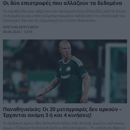
Οι δύο επιστροφές που αλλάζουν τα δεδομένα
Οι «ερυθρόλευκοι» ψάχνουν την πρόκριση στην Ολλανδία μετά το 0-0 με
τη Ναϊμέγκεν και ο Μεντιλίμπαρ περιμένει πολλά από την επιστροφή του
Σαντιάγκο Έσε και τη συμμετοχή του Κώστα Φορτούνη.
ΚΡΙΣΤΙΑΝ ΜΠΙΤΣΑΚΟΥ
09.08.2026 | 12:55
Παναθηναϊκός: Οι 20 μεταγραφές δεν αρκούν –
Έρχονται ακόμη 3 ή και 4 κινήσεις!
Οι πράσινοι έχουν ήδη δαπανήσει πάνω από 26 εκατ. ευρώ το καλοκαίρι,
όμως ο Τζέικομπ Νίστρουπ ζητά κι άλλη ενίσχυση – Το «απόλυτο 8άρι», ο