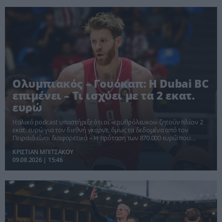
Ολυμπιακός – Γουόκαπ: Η Dubai BC
επιμένει – Τι ισχύει με τα 2 εκατ.
ευρώ
Ιταλικό podcast υποστήριξε ότι οι «ερυθρόλευκοι» ζητούν πλέον 2
εκατ. ευρώ για τον διεθνή γκαρντ, όμως τα δεδομένα από τον
Πειραιά είναι διαφορετικά – Η πρόταση των 870.000 ευρώ που
απορρίφθηκε και η επιθυμία του παίκτη να μετακομίσει στο
ΚΡΙΣΤΙΑΝ ΜΠΙΤΣΑΚΟΥ
Ντουμπάι.
09.08.2026 | 15:46