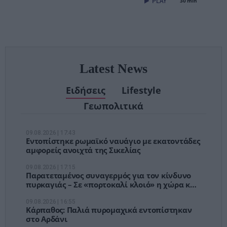
30 min
– Τέλος στις
αναμονές των
χειρουργείων»
Latest News
Ειδήσεις
Lifestyle
Γεωπολιτικά
09.08.2026 | 17:43
Εντοπίστηκε ρωμαϊκό ναυάγιο με εκατοντάδες
αμφορείς ανοιχτά της Σικελίας
09.08.2026 | 17:15
Παρατεταμένος συναγερμός για τον κίνδυνο
πυρκαγιάς – Σε «πορτοκαλί κλοιό» η χώρα και
τη Δευτέρα
09.08.2026 | 16:55
Κάρπαθος: Παλιά πυρομαχικά εντοπίστηκαν
στο Αρδάνι