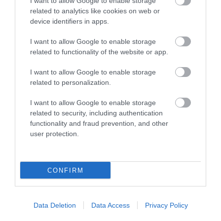
I want to allow Google to enable storage
Άρης: Με Σπανούλη σε νέα εποχή – Όλο το
related to analytics like cookies on web or
πρόγραμμα προετοιμασίας και τα δυνατά
device identifiers in apps.
φιλικά
ΚΡΙΣΤΙΑΝ ΜΠΙΤΣΑΚΟΥ
I want to allow Google to enable storage
09.08.2026 | 16:41
related to functionality of the website or app.
Παναθηναϊκός: Επέστρεψε ο Τεττέη – Τη
I want to allow Google to enable storage
Δευτέρα η απόφαση για ΤΣΣΚΑ 1948
related to personalization.
ΚΡΙΣΤΙΑΝ ΜΠΙΤΣΑΚΟΥ
09.08.2026 | 16:16
I want to allow Google to enable storage
related to security, including authentication
Ολυμπιακός – Γουόκαπ: Η Dubai BC
functionality and fraud prevention, and other
επιμένει – Τι ισχύει με τα 2 εκατ. ευρώ
user protection.
ΚΡΙΣΤΙΑΝ ΜΠΙΤΣΑΚΟΥ
09.08.2026 | 15:46
CONFIRM
Ο Γιούρ κοντά στη Σεβίλλη,
απομακρύνεται από τον ΠΑΟΚ
ΚΡΙΣΤΙΑΝ ΜΠΙΤΣΑΚΟΥ
09.08.2026 | 14:33
Data Deletion
Data Access
Privacy Policy