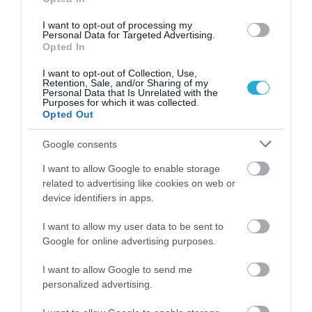
➤ Stoiximan GBL: Η πρόταση-μαμούθ του ΣΚΑΪ που
φέρνει ανατροπή στα τηλεοπτικά δικαιώματα
I want to opt-out of processing my
Personal Data for Targeted Advertising.
➤ Άρης: Η νέα εποχή αρχίζει με Σπανούλη – LIVE η
Opted In
ιστορική παρουσίαση από το «Nick Galis Hall» [vid]
I want to opt-out of Collection, Use,
Retention, Sale, and/or Sharing of my
Personal Data that Is Unrelated with the
Purposes for which it was collected.
Opted Out
Google consents
I want to allow Google to enable storage
related to advertising like cookies on web or
device identifiers in apps.
I want to allow my user data to be sent to
Google for online advertising purposes.
I want to allow Google to send me
personalized advertising.
ΡΟΗ ΕΙΔΗΣΕΩΝ