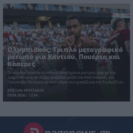
Ολυμπιακός: Τριπλό μεταγραφικό
μέτωπο για Καντιού, Πουέρτα και
Κάσερες
Οι «ερυθρόλευκοι» κινούνται ταυτόχρονα για τρεις χαφ, με τον
Ζοφρέ Μονκαντά να έχει ανεβάσει ψηλά τον Νοά Καντιού, τον
Γκουστάβο Πουέρτα να επιστρέφει στο τραπέζι και την Τουλούζ να
ζητά αρχικά 12 εκατ. ευρώ για τον Κρίστιαν Κάσερες.
ΚΡΙΣΤΙΑΝ ΜΠΙΤΣΑΚΟΥ
09.08.2026 | 12:34
pagenews
.
gr