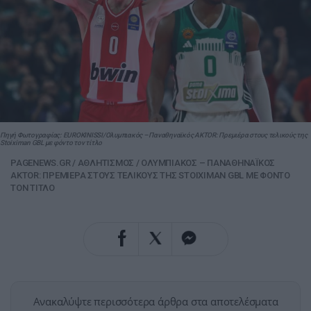
Πηγή Φωτογραφίας: EUROKINISSI/Ολυμπιακός – Παναθηναϊκός AKTOR: Πρεμιέρα στους τελικούς της
Stoiximan GBL με φόντο τον τίτλο
PAGENEWS.GR
/
ΑΘΛΗΤΙΣΜΟΣ
/
ΟΛΥΜΠΙΑΚΟΣ – ΠΑΝΑΘΗΝΑΪΚΟΣ
AKTOR: ΠΡΕΜΙΕΡΑ ΣΤΟΥΣ ΤΕΛΙΚΟΥΣ ΤΗΣ STOIXIMAN GBL ΜΕ ΦΟΝΤΟ
ΤΟΝ ΤΙΤΛΟ
Ανακαλύψτε περισσότερα άρθρα στα αποτελέσματα