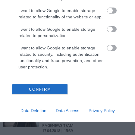
θρησκευτικά σύμβολα λέει ο Φίλης
I want to allow Google to enable storage
ΑΦΡΟΔΙΤΗ ΠΑΝΟΥ
related to functionality of the website or app.
22.11.2020 | 14:48
I want to allow Google to enable storage
Φίλης για Ρουβίκωνα: Τα τρικάκια
related to personalization.
και οι μπογιές δεν είναι επίθεση,
είναι ενέργεια (vid)
I want to allow Google to enable storage
PAGENEWS TEAM
related to security, including authentication
26.04.2018 | 09:49
functionality and fraud prevention, and other
user protection.
Νίκος Φίλης: Καθαρή έξοδος με
κόψιμο συντάξεων δεν υπάρχει
PAGENEWS TEAM
CONFIRM
22.04.2018 | 12:53
Καρφιά Φίλη στο Μαξίμου για την
Data Deletion
Data Access
Privacy Policy
καθαρή έξοδο από τα Μνημόνια
PAGENEWS TEAM
17.04.2018 | 15:39