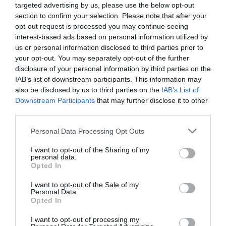
ΒΑΣΙΛΗΣ ΔΙΑΜΑΝΤΑΚΟΣ
targeted advertising by us, please use the below opt-out
21.09.2023 | 12:21
section to confirm your selection. Please note that after your
opt-out request is processed you may continue seeing
Άναψαν τα αίματα με Φίλη - Συρίγο
interest-based ads based on personal information utilized by
για το ΕΣΥ: «Είστε αδιάφοροι,
us or personal information disclosed to third parties prior to
πεθαίνει ο κόσμος στην καρότσα»
your opt-out. You may separately opt-out of the further
disclosure of your personal information by third parties on the
ΒΑΣΙΛΗΣ ΔΙΑΜΑΝΤΑΚΟΣ
IAB’s list of downstream participants. This information may
10.06.2023 | 10:03
also be disclosed by us to third parties on the
IAB’s List of
Downstream Participants
that may further disclose it to other
Εκλογές 2023: Βόμβα από Φίλη
third parties.
υπαινίσσεται νοθεία στις εκλογές
μέσω των εμβολίων [vid]
Please note that this website/app uses one or more Google
Personal Data Processing Opt Outs
services and may gather and store information including but
ΑΦΡΟΔΙΤΗ ΠΑΝΟΥ
not limited to your visit or usage behaviour. You may click to
I want to opt-out of the Sharing of my
19.05.2023 | 08:59
personal data.
grant or deny consent to Google and its third-party tags to
Opted In
use your data for below specified purposes in below Google
«Βράζει» ο ΣΥΡΙΖΑ - Καταγγέλλουν
consent section.
μπούλινγκ κατά Φίλη και μαζεύουν
I want to opt-out of the Sale of my
Personal Data.
υπογραφές κατά Πολάκη
Opted In
ΚΩΣΤΑΣ ΚΑΛΛΙΑΝΤΕΡΗΣ
I want to opt-out of processing my
04.02.2022 | 21:29