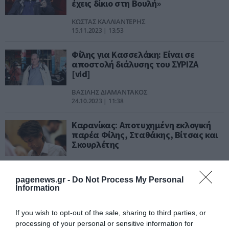
έχεις δίκιο στη Βουλή»
ΚΩΣΤΑΣ ΚΑΛΛΙΑΝΤΕΡΗΣ
15.11.2023 | 13:53
Φίλης για Κασσελάκη: Είναι σε
αποστολή διάλυσης του ΣΥΡΙΖΑ
[vid]
ΒΑΣΙΛΗΣ ΔΙΑΜΑΝΤΑΚΟΣ
24.10.2023 | 11:38
Καρανίκας: Αποτυχημένη εκλογική
παρέα Φίλης, Σταθάκης, Βίτσας και
Σκουρλέτης
ΚΩΣΤΑΣ ΚΑΛΛΙΑΝΤΕΡΗΣ
26.09.2023 | 13:50
pagenews.gr -
Do Not Process My Personal
Information
Φίλης: Αν βγει ο Κασσελάκης
απομακρύνει τον ΣΥΡΙΖΑ απ' την
If you wish to opt-out of the sale, sharing to third parties, or
Αριστερά
processing of your personal or sensitive information for