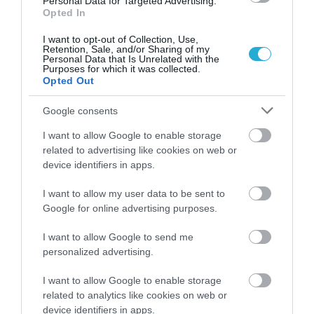
Personal Data for Targeted Advertising.
Opted In
Φίλης: «Το σχέδιο για ανοσία της
αγέλης αναστατώνει τα σχολεία»
I want to opt-out of Collection, Use,
Retention, Sale, and/or Sharing of my
Personal Data that Is Unrelated with the
ΜΑΡΙΑ ΠΑΣΣΑ
Purposes for which it was collected.
10.01.2022 | 14:17
Opted Out
Φίλης: "Παράλογο σε ένα τμήμα 25
Google consents
παιδιών να πρέπει να νοσήσουν τα
13 για να κλείσει"
I want to allow Google to enable storage
related to advertising like cookies on web or
ΓΙΑΝΝΗΣ ΚΟΥΤΡΟΥΜΠΗΣ
device identifiers in apps.
24.09.2021 | 07:31
I want to allow my user data to be sent to
Φίλης: "Νέα χρονιά νέοι αγώνες για
Google for online advertising purposes.
ανοιχτά σχολεία"
I want to allow Google to send me
ΓΙΑΝΝΗΣ ΚΟΥΤΡΟΥΜΠΗΣ
personalized advertising.
14.09.2021 | 07:31
I want to allow Google to enable storage
Στυγνή προσβολή της Δημοκρατίας
related to analytics like cookies on web or
η Βουλή με στρατιωτικά -
device identifiers in apps.