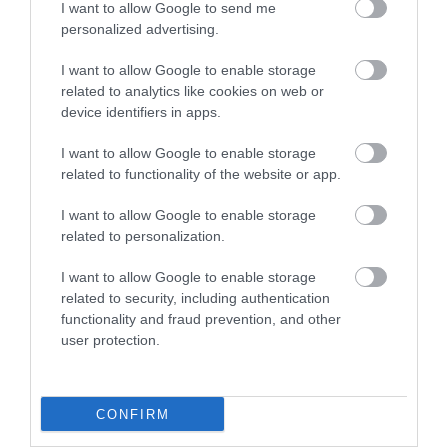
πιο σοβαρή από ό,τι αναμενόταν
I want to allow Google to send me
personalized advertising.
ΒΑΣΙΛΗΣ ΔΙΑΜΑΝΤΑΚΟΣ
12.10.2023 | 13:12
I want to allow Google to enable storage
related to analytics like cookies on web or
"Κρυφά χρέη" στον γερμανικό
device identifiers in apps.
προυπολογισμό;
I want to allow Google to enable storage
ΚΩΣΤΑΣ ΚΑΛΛΙΑΝΤΕΡΗΣ
related to functionality of the website or app.
05.09.2023 | 22:00
I want to allow Google to enable storage
Γερμανία: Στον αστερισμό της
related to personalization.
λιτότητας ο προϋπολογισμός για το
2024
I want to allow Google to enable storage
ΚΩΣΤΑΣ ΚΑΛΛΙΑΝΤΕΡΗΣ
related to security, including authentication
05.09.2023 | 17:59
functionality and fraud prevention, and other
user protection.
Γερμανία: Παρέμβαση δέκα σημείων
για την οικονομία
CONFIRM
ΒΑΣΙΛΗΣ ΔΙΑΜΑΝΤΑΚΟΣ
31.08.2023 | 00:10