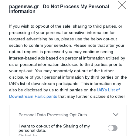
pagenews.gr -
Do Not Process My Personal
Information
If you wish to opt-out of the sale, sharing to third parties, or
processing of your personal or sensitive information for
targeted advertising by us, please use the below opt-out
section to confirm your selection. Please note that after your
opt-out request is processed you may continue seeing
interest-based ads based on personal information utilized by
us or personal information disclosed to third parties prior to
your opt-out. You may separately opt-out of the further
disclosure of your personal information by third parties on the
IAB’s list of downstream participants. This information may
Η Γερμανία αντιμέτωπη με
οικονομικό «τσουνάμι»
also be disclosed by us to third parties on the
IAB’s List of
Downstream Participants
that may further disclose it to other
ΒΑΣΙΛΗΣ ΔΙΑΜΑΝΤΑΚΟΣ
third parties.
07.08.2025 | 09:44
Please note that this website/app uses one or more Google
Personal Data Processing Opt Outs
services and may gather and store information including but
Γερμανία: Ο δύσκολος δρόμος της
νέας κυβέρνησης
not limited to your visit or usage behaviour. You may click to
I want to opt-out of the Sharing of my
personal data.
grant or deny consent to Google and its third-party tags to
Opted In