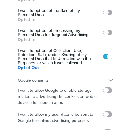
ΒΑΣΙΛΗΣ ΔΙΑΜΑΝΤΑΚΟΣ
use your data for below specified purposes in below Google
16.02.2025 | 22:00
consent section.
I want to opt-out of the Sale of my
Personal Data.
H Γερμανία βυθίζεται σε ύφεση
Opted In
ΚΩΣΤΑΣ ΚΑΛΛΙΑΝΤΕΡΗΣ
I want to opt-out of processing my
Personal Data for Targeted Advertising.
15.01.2025 | 17:27
Opted In
Δημοσκόπηση: Πρωτεύον πρόβλημα
I want to opt-out of Collection, Use,
Retention, Sale, and/or Sharing of my
στη Γερμανία η οικονομία
Personal Data that Is Unrelated with the
Purposes for which it was collected.
ΚΩΣΤΑΣ ΚΑΛΛΙΑΝΤΕΡΗΣ
Opted Out
07.12.2024 | 20:10
Google consents
Ελλάδα και Γερμανία σε
I want to allow Google to enable storage
αποκλίνουσα τροχιά οικονομικού
κύκλου
related to advertising like cookies on web or
device identifiers in apps.
ΒΑΣΙΛΗΣ ΔΙΑΜΑΝΤΑΚΟΣ
18.11.2023 | 18:30
I want to allow my user data to be sent to
Google for online advertising purposes.
Γερμανία: Η οικονομική κρίση είναι