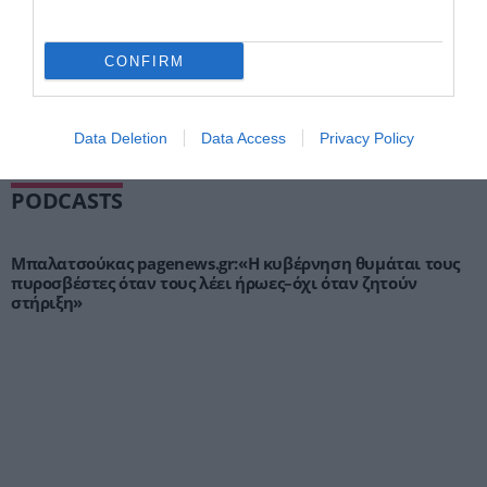
CONFIRM
ΡΟΗ ΕΙΔΗΣΕΩΝ
Data Deletion
Data Access
Privacy Policy
PODCASTS
Μπαλατσούκας pagenews.gr:«Η κυβέρνηση θυμάται τους
πυροσβέστες όταν τους λέει ήρωες–όχι όταν ζητούν
στήριξη»