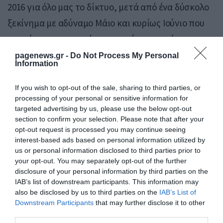
2016 για όλο μας το δίκτυο, μετά από ένα δύσκολο
ξεκίνημα με αδύναμο Μάιο και κυρίως Ιούνιο που
επηρέασαν αρνητικά την πορεία του πρώτου
εξαμήνου, ο Ιούλιος και ο Αύγουστος είχαν
pagenews.gr -
Do Not Process My Personal
Information
ικανοποιητική πορεία σε πληρότητες και
ανάπτυξη της κίνησης. Παράλληλα και η δυναμική
If you wish to opt-out of the sale, sharing to third parties, or
processing of your personal or sensitive information for
των προ-κρατήσεων, για το κλείσιμο της σαιζόν,
targeted advertising by us, please use the below opt-out
Σεπτεμβρίου και Οκτωβρίου διαμορφώνεται
section to confirm your selection. Please note that after your
opt-out request is processed you may continue seeing
θετικά τόσο σε παλιότερους, όσο και στους νέους
interest-based ads based on personal information utilized by
προορισμούς του δικτύου μας».
us or personal information disclosed to third parties prior to
your opt-out. You may separately opt-out of the further
disclosure of your personal information by third parties on the
Υπενθυμίζεται ότι μετά την ολοκλήρωση του νέου
IAB’s list of downstream participants. This information may
διαδρόμου της Πάρου από το ελληνικό δημόσιο, η
also be disclosed by us to third parties on the
IAB’s List of
Downstream Participants
that may further disclose it to other
Olympic Air υπήρξε φορέας εκτέλεσης και
third parties.
χρηματοδότησης του έργου ολοκλήρωσης και