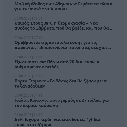
Μαζική έξοδος των Αθηναίων: Γεμάτα τα πλοία
για τα νησιά του Αιγαίου
06.08.2026 | 08:52
Καιρός: Στους 38°C η θερμοκρασία – Νέα
άνοδος το Σάββατο, πού θα βρέξει και πού θα
πνέουν άνεμοι έως 7 μποφόρ
06.08.2026 | 07:00
Ομοβροντία της αντιπολίτευσης για τις
πυρκαγιές: «Επικοινωνία πάνω στις στάχτες
και αποζημιώσεις με κόφτες»
06.08.2026 | 06:09
Εξωδικαστικός: Πάνω από 20 δισ. ευρώ οι
ρυθμισμένες οφειλές
06.08.2026 | 05:07
Πόρτο Γερμενό: «Το δάσος δεν θα ζήσουμε να
το ξαναδούμε»
06.08.2026 | 04:34
Ιταλία: Κόκκινος συναγερμός σε 27 πόλεις για
τον ακραίο καύσωνα
06.08.2026 | 04:07
ΔΕΗ: Ισχυρά κέρδη και επενδύσεις 1,4 δισ.
ευρώ στο εξάμηνο