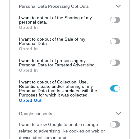
Please note that this website/app uses one or more Google
Personal Data Processing Opt Outs
λειτουργίας του σταθμού επιβατών, αλλά και των
services and may gather and store information including but
not limited to your visit or usage behaviour. You may click to
I want to opt-out of the Sharing of my
έργων υποδομής του νέου αερολιμένα Πάρου.
personal data.
grant or deny consent to Google and its third-party tags to
Opted In
use your data for below specified purposes in below Google
mso-ascii-theme-font:major-latin;mso-hansi-theme-
consent section.
I want to opt-out of the Sale of my
font:major-latin;color:#1D1D1B”>
Personal Data.
Opted In
I want to opt-out of processing my
Personal Data for Targeted Advertising.
Opted In
I want to opt-out of Collection, Use,
Retention, Sale, and/or Sharing of my
Personal Data that Is Unrelated with the
Purposes for which it was collected.
Opted Out
Google consents
I want to allow Google to enable storage
related to advertising like cookies on web or
device identifiers in apps.