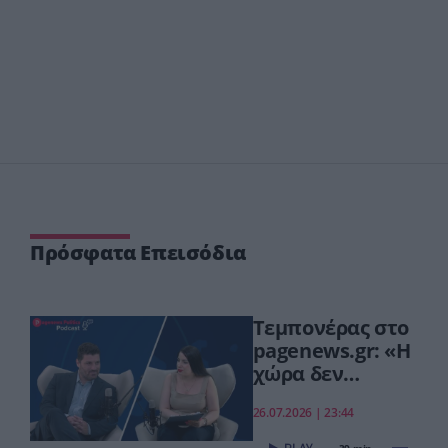
Πρόσφατα Επεισόδια
Τεμπονέρας στο
pagenews.gr: «Η
χώρα δεν
αντέχει άλλη
26.07.2026 | 23:44
χαμένη
επταετία»–Τι
39 min