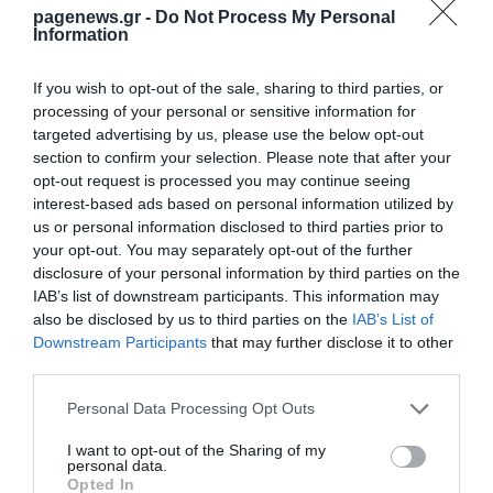
pagenews.gr -
Do Not Process My Personal
PS και τον 1.6 diesel, σε τρεις εκδόσεις ισχύος: με
Information
95, 110 και 133 PS.
If you wish to opt-out of the sale, sharing to third parties, or
processing of your personal or sensitive information for
targeted advertising by us, please use the below opt-out
section to confirm your selection. Please note that after your
opt-out request is processed you may continue seeing
interest-based ads based on personal information utilized by
us or personal information disclosed to third parties prior to
your opt-out. You may separately opt-out of the further
disclosure of your personal information by third parties on the
IAB’s list of downstream participants. This information may
also be disclosed by us to third parties on the
IAB’s List of
Downstream Participants
that may further disclose it to other
third parties.
Please note that this website/app uses one or more Google
Personal Data Processing Opt Outs
ΔΕΙΤΕ ΠΡΩΤΟΙ
ΟΛΑ ΤΑ ΝΕΑ ΤΟΥ PAGENEWS ΣΤΟ
services and may gather and store information including but
GOOGLE NEWS
not limited to your visit or usage behaviour. You may click to
I want to opt-out of the Sharing of my
personal data.
grant or deny consent to Google and its third-party tags to
Opted In