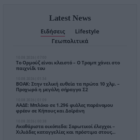
Latest News
Ειδήσεις
Lifestyle
Γεωπολιτικά
10.08.2026 | 07:00
Το Ορμούζ είναι κλειστό – Ο Τραμπ χάνει στο
παιχνίδι του
10.08.2026 | 01:34
ΒΟΑΚ: Στην τελική ευθεία τα πρώτα 10 χλμ. –
Προχωρά η μεγάλη σήραγγα Σ2
10.08.2026 | 01:09
ΑΑΔΕ: Μπλόκο σε 1.296 φιάλες παράνομου
φρέον σε Κήπους και Δοϊράνη
10.08.2026 | 00:38
Ακαθάριστα οικόπεδα: Σαρωτικοί έλεγχοι –
Χιλιάδες καταγγελίες και πρόστιμα στους
ιδιοκτήτες