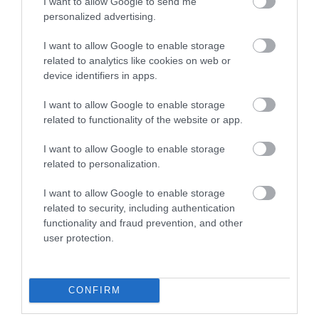
I want to allow Google to send me
personalized advertising.
Μπαλατσούκας pagenews.gr:«Η κυβέρνηση θυμάται τους
I want to allow Google to enable storage
πυροσβέστες όταν τους λέει ήρωες–όχι όταν ζητούν
στήριξη»
related to analytics like cookies on web or
device identifiers in apps.
I want to allow Google to enable storage
related to functionality of the website or app.
I want to allow Google to enable storage
related to personalization.
I want to allow Google to enable storage
related to security, including authentication
Γ.Βρεττάκος στο pagenews.gr: «Το ΠΑΣΟΚ μπλοκάρει τη
functionality and fraud prevention, and other
Συνταγματική Αναθεώρηση και φορτώνει ευθύνες στη
user protection.
χώρα»
CONFIRM