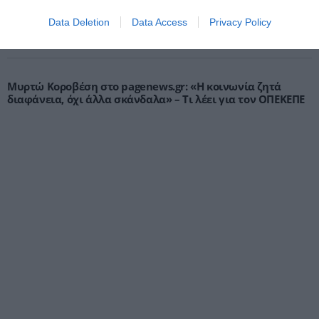
Data Deletion
Data Access
Privacy Policy
Μυρτώ Κοροβέση στο pagenews.gr: «Η κοινωνία ζητά
διαφάνεια, όχι άλλα σκάνδαλα» – Τι λέει για τον ΟΠΕΚΕΠΕ