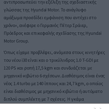
αντιπροσωπεύει την εξέλιξη της σχεδιαστικής
γλώσσας της Hyundai Motor. Το ανάγλυφο
αμάξωμα προσδίδει εμφάνιση που αντέχει στο
χρόνο», ανέφερε ο Γερμανός Πέτερ Σράιερ,
Πρόεδρος και επικεφαλής σχεδίασης της Hyundai
Motor Group.
Όπως είχαμε προβλέψει, ανάμεσα στους κινητήρες
του νέου i30 είναι και ο τρικύλινδρος 1.0 T-GDI με
120 PS και ροπή 17,5 kgm και συνδυάζεται με
μηχανικό κιβώτιο 6 σχέσεων. Διαθέσιμος είναι ένας
νέος 1.4 turbo με 140 ίππους και 24,7 kgm, ο οποίος
είναι διαθέσιμος με μηχανικό κιβώτιο ή αυτόματο
διπλού συμπλέκτη με 7 σχέσεις. Η γκάμα
περιλαμβάνει επίσης τον ατμοσφαιρικό 1.4 με 100