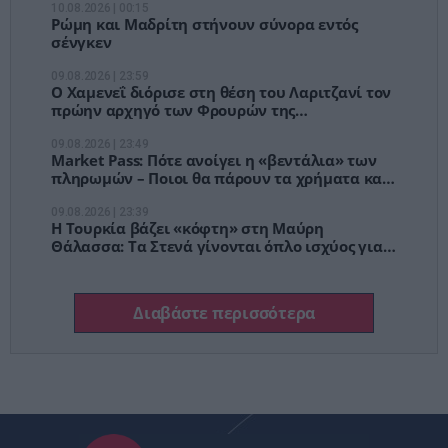
10.08.2026 | 00:15
Ρώμη και Μαδρίτη στήνουν σύνορα εντός
σένγκεν
09.08.2026 | 23:59
Ο Χαμενεΐ διόρισε στη θέση του Λαριτζανί τον
πρώην αρχηγό των Φρουρών της
Επανάστασης, Μοχσέν Ρεζαΐ
09.08.2026 | 23:49
Market Pass: Πότε ανοίγει η «βεντάλια» των
πληρωμών – Ποιοι θα πάρουν τα χρήματα και
τα κριτήρια
09.08.2026 | 23:39
Η Τουρκία βάζει «κόφτη» στη Μαύρη
Θάλασσα: Τα Στενά γίνονται όπλο ισχύος για
πετρέλαιο, σιτηρά και πόλεμο
Διαβάστε περισσότερα