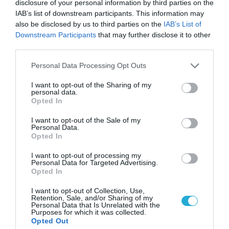
disclosure of your personal information by third parties on the
IAB’s list of downstream participants. This information may
also be disclosed by us to third parties on the
IAB’s List of
Downstream Participants
that may further disclose it to other
third parties.
Please note that this website/app uses one or more Google
Personal Data Processing Opt Outs
services and may gather and store information including but
not limited to your visit or usage behaviour. You may click to
I want to opt-out of the Sharing of my
personal data.
grant or deny consent to Google and its third-party tags to
Opted In
use your data for below specified purposes in below Google
consent section.
I want to opt-out of the Sale of my
Personal Data.
Opted In
I want to opt-out of processing my
Personal Data for Targeted Advertising.
Opted In
I want to opt-out of Collection, Use,
Πρόσφατα Επεισόδια
Retention, Sale, and/or Sharing of my
Personal Data that Is Unrelated with the
Purposes for which it was collected.
Opted Out