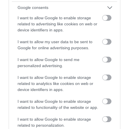
Τεμπονέρας στο
Google consents
pagenews.gr: «Η
χώρα δεν
I want to allow Google to enable storage
αντέχει άλλη
related to advertising like cookies on web or
26.07.2026 | 23:44
χαμένη
device identifiers in apps.
επταετία»–Τι
39 min
I want to allow my user data to be sent to
είπε για
Google for online advertising purposes.
οικονομία,
Ειρήνη
ΟΠΕΚΕΠΕ,Τσίπρα
I want to allow Google to send me
Αγαπηδάκη στο
personalized advertising.
pagenews.gr:
«Το
I want to allow Google to enable storage
15.07.2026 | 20:21
"ΠΡΟΛΑΜΒΑΝΩ"
related to analytics like cookies on web or
έσωσε ζωές –
device identifiers in apps.
43 min
Από Σεπτέμβριο
συνεχίζουμε πιο
I want to allow Google to enable storage
related to functionality of the website or app.
Μάριος
δυναμικά»
Θεμιστοκλέους
I want to allow Google to enable storage
στο
related to personalization.
pagenews.gr: