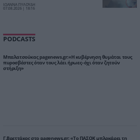
κατηγορείται
ΙΩΑΝΝΑ ΠΥΛΟΥΔΗ
07.08.2026 | 18:16
PODCASTS
Μπαλατσούκας pagenews.gr:«Η κυβέρνηση θυμάται τους
πυροσβέστες όταν τους λέει ήρωες–όχι όταν ζητούν
στήριξη»
Γ.Βρεττάκος στο pagenews.gr: «Το ΠΑΣΟΚ μπλοκάρει τη