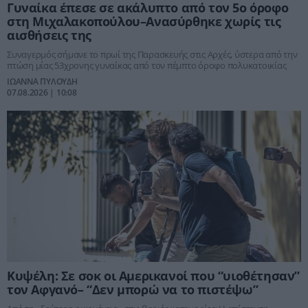
Γυναίκα έπεσε σε ακάλυπτο από τον 5ο όροφο
στη Μιχαλακοπούλου–Ανασύρθηκε χωρίς τις
αισθήσεις της
Συναγερμός σήμανε το πρωί της Παρασκευής στις Αρχές, ύστερα από την
πτώση μίας 53χρονης γυναίκας από τον πέμπτο όροφο πολυκατοικίας
ΙΩΑΝΝΑ ΠΥΛΟΥΔΗ
07.08.2026 | 10:08
Κυψέλη: Σε σοκ οι Αμερικανοί που “υιοθέτησαν”
τον Αφγανό– “Δεν μπορώ να το πιστέψω”