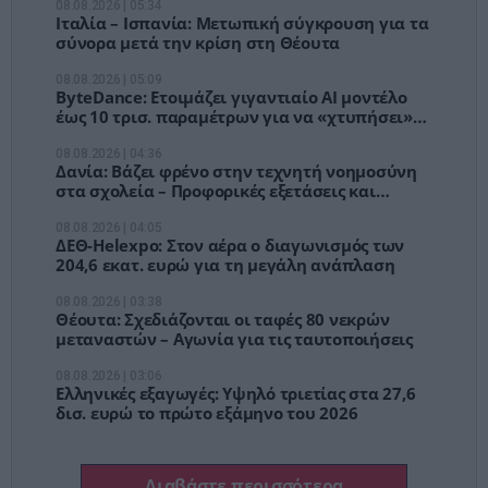
08.08.2026 | 05:34
Ιταλία – Ισπανία: Μετωπική σύγκρουση για τα
σύνορα μετά την κρίση στη Θέουτα
08.08.2026 | 05:09
ByteDance: Ετοιμάζει γιγαντιαίο AI μοντέλο
έως 10 τρισ. παραμέτρων για να «χτυπήσει»
την Anthropic
08.08.2026 | 04:36
Δανία: Βάζει φρένο στην τεχνητή νοημοσύνη
στα σχολεία – Προφορικές εξετάσεις και
έλεγχος υπολογιστών
08.08.2026 | 04:05
ΔΕΘ-Helexpo: Στον αέρα ο διαγωνισμός των
204,6 εκατ. ευρώ για τη μεγάλη ανάπλαση
08.08.2026 | 03:38
Θέουτα: Σχεδιάζονται οι ταφές 80 νεκρών
μεταναστών – Αγωνία για τις ταυτοποιήσεις
08.08.2026 | 03:06
Ελληνικές εξαγωγές: Υψηλό τριετίας στα 27,6
δισ. ευρώ το πρώτο εξάμηνο του 2026
Διαβάστε περισσότερα