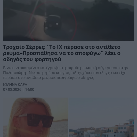
Τροχαίο Σέρρες: “Το ΙΧ πέρασε στο αντίθετο
ρεύμα–Προσπάθησα να το αποφύγω” λέει ο
οδηγός του φορτηγού
Βίντεο-ντοκουμέντο κατέγραψε τη μοιραία μετωπική σύγκρουση στην
Παλαιοκώμη - Νεκροί μητέρα και γιος - «Είχε χάσει τον έλεγχο και είχε
περάσει στο αντίθετο ρεύμα», περιγράφει ο οδηγός
ΙΩΑΝΝΑ ΚΑΡΑ
07.08.2026 | 14:00