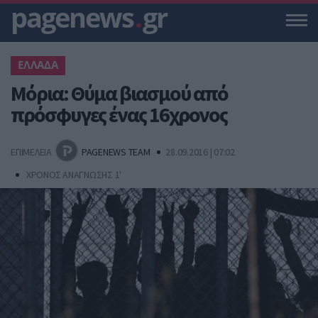
pagenews
.
gr
ΕΛΛΑΔΑ
Μόρια: Θύμα βιασμού από
πρόσφυγες ένας 16χρονος
ΕΠΙΜΕΛΕΙΑ
PAGENEWS TEAM
28.09.2016 | 07:02
ΧΡΟΝΟΣ ΑΝΑΓΝΩΣΗΣ 1'