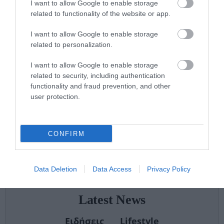
pagenews.gr:
I want to allow Google to enable storage
«Το
related to functionality of the website or app.
15.07.2026 | 20:21
"ΠΡΟΛΑΜΒΑΝΩ"
έσωσε ζωές –
I want to allow Google to enable storage
43 min
related to personalization.
Από Σεπτέμβριο
συνεχίζουμε πιο
I want to allow Google to enable storage
Μάριος
δυναμικά»
related to security, including authentication
Θεμιστοκλέους
functionality and fraud prevention, and other
στο
user protection.
pagenews.gr:
«Το νέο ΕΣΥ
14.07.2026 | 18:38
είναι ήδη εδώ
30 min
CONFIRM
– Τέλος στις
αναμονές των
χειρουργείων»
Data Deletion
Data Access
Privacy Policy
Latest News
Ειδήσεις
Lifestyle