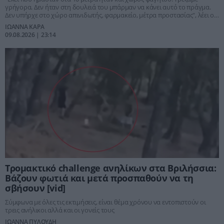
γρήγορα. Δεν ήταν στη δουλειά του μπάρμαν να κάνει αυτό το πράγμα.
Δεν υπήρχε στο χώρο απινιδωτής, φαρμακείο, μέτρα προστασίας", λέει ο
πατέρας του 4χρονου
ΙΩΑΝΝΑ ΚΑΡΑ
09.08.2026 | 23:14
Τρομακτικό challenge ανηλίκων στα Βριλήσσια:
Βάζουν φωτιά και μετά προσπαθούν να τη
σβήσουν [vid]
Σύμφωνα με όλες τις εκτιμήσεις, είναι θέμα χρόνου να εντοπιστούν οι
τρεις ανήλικοι αλλά και οι γονείς τους
ΙΩΑΝΝΑ ΠΥΛΟΥΔΗ