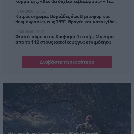
κόμμα της: «Δεν θα δεχθώ εκβιασμούς» – Τι
είπε για τον Αυγερινό
10.08.2026 | 08:52
Καιρός σήμερα: Βοριάδες έως 8 μποφόρ και
θερμοκρασίες έως 39°C–Βροχές και καταιγίδες
στα ορεινά
10.08.2026 | 08:45
Φωτιά τώρα στον Κουβαρά Αττικής: Μήνυμα
από το 112 στους κατοίκους για ετοιμότητα
Διαβάστε περισσότερα