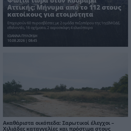
Φωτιά τώρα στον Κουβαρά
Αττικής: Μήνυμα από το 112 στους
κατοίκους για ετοιμότητα
Επιχειρούν 60 πυροσβέστες με 2 ομάδα πεζοπόρου της 1ηςΕΜΟΔΕ,
εθελοντές, 16 οχήματα, 2 αεροσκάφη 4 ελικόπτερα
ΙΩΑΝΝΑ ΠΥΛΟΥΔΗ
10.08.2026 | 08:45
Ακαθάριστα οικόπεδα: Σαρωτικοί έλεγχοι –
Χιλιάδες καταγγελίες και πρόστιμα στους