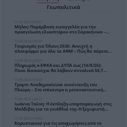
Γεωπολιτικά
10.08.2026 | 09:51
Μήλος: Παρέμβαση εισαγγελέα για την
προσγείωση ελικοπτέρου στο Σαρακήνικο –
Εξηγήσεις από τον χειριστή
10.08.2026 | 09:39
Τουρισμός για Όλους 2026: Ανοιχτή η
πλατφόρμα για όλα τα ΑΦΜ – Πώς θα πάρετε
voucher έως 600 ευρώ
10.08.2026 | 09:30
Πληρωμές e-ΕΦΚΑ και ΔΥΠΑ έως [14/8/26]:
Ποιοι δικαιούχοι θα λάβουν συνολικά 56,7
εκατ. ευρώ
10.08.2026 | 09:20
Τραμπ: Αναδημοσίευσε συνέντευξη του
Πλεύρη – Στο επίκεντρο η μεταναστευτική
πολιτική της Ελλάδας
10.08.2026 | 09:13
Ιωάννα Τούνη: Η έκπληξη-υπερπαραγωγή στις
Μαλδίβες για τα γενέθλιά της–Η ξεχωριστή
κίνηση του συντρόφου της
10.08.2026 | 09:02
Καρυστιανού για τις αποχωρήσεις από το