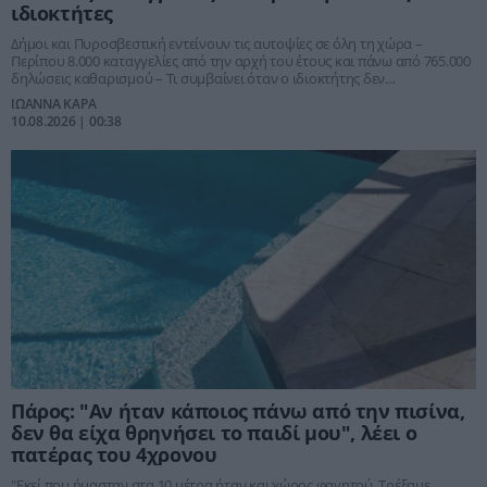
ιδιοκτήτες
Δήμοι και Πυροσβεστική εντείνουν τις αυτοψίες σε όλη τη χώρα –
Περίπου 8.000 καταγγελίες από την αρχή του έτους και πάνω από 765.000
δηλώσεις καθαρισμού – Τι συμβαίνει όταν ο ιδιοκτήτης δεν
συμμορφώνεται.
ΙΩΑΝΝΑ ΚΑΡΑ
10.08.2026 | 00:38
Πάρος: "Αν ήταν κάποιος πάνω από την πισίνα,
δεν θα είχα θρηνήσει το παιδί μου", λέει ο
πατέρας του 4χρονου
"Εκεί που ήμασταν στα 10 μέτρα ήταν και χώρος φαγητού. Τρέξαμε