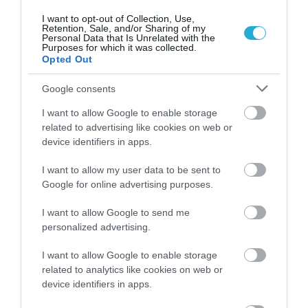
I want to opt-out of Collection, Use,
Retention, Sale, and/or Sharing of my
Personal Data that Is Unrelated with the
Purposes for which it was collected.
Opted Out
Google consents
Πρόσφατα Επεισόδια
I want to allow Google to enable storage
related to advertising like cookies on web or
device identifiers in apps.
Τεμπονέρας στο
pagenews.gr: «Η
I want to allow my user data to be sent to
χώρα δεν
Google for online advertising purposes.
αντέχει άλλη
26.07.2026 | 23:44
χαμένη
I want to allow Google to send me
personalized advertising.
επταετία»–Τι
39 min
είπε για
I want to allow Google to enable storage
οικονομία,
related to analytics like cookies on web or
Ειρήνη
ΟΠΕΚΕΠΕ,Τσίπρα
device identifiers in apps.
Αγαπηδάκη στο