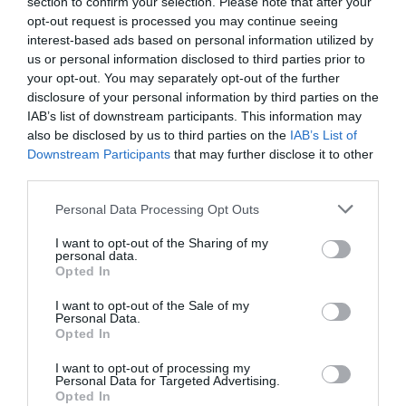
section to confirm your selection. Please note that after your
Μυρτώ Κοροβέση στο pagenews.gr: «Η κοινωνία ζητά
opt-out request is processed you may continue seeing
διαφάνεια, όχι άλλα σκάνδαλα» – Τι λέει για τον ΟΠΕΚΕΠΕ
interest-based ads based on personal information utilized by
us or personal information disclosed to third parties prior to
your opt-out. You may separately opt-out of the further
disclosure of your personal information by third parties on the
IAB’s list of downstream participants. This information may
also be disclosed by us to third parties on the
IAB’s List of
Downstream Participants
that may further disclose it to other
third parties.
Please note that this website/app uses one or more Google
Personal Data Processing Opt Outs
services and may gather and store information including but
not limited to your visit or usage behaviour. You may click to
I want to opt-out of the Sharing of my
personal data.
grant or deny consent to Google and its third-party tags to
Opted In
use your data for below specified purposes in below Google
consent section.
I want to opt-out of the Sale of my
Personal Data.
Opted In
I want to opt-out of processing my
Personal Data for Targeted Advertising.
Opted In