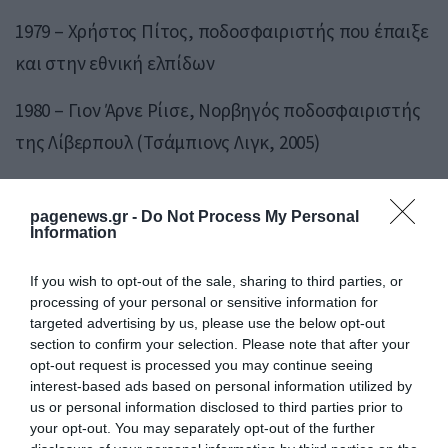
1979 – Χρήστος Πίτος, ποδοσφαιριστής που έπαιξε
και στην εθνική ελπίδων
1980 – Γιον Άρνε Ρίισε, Νορβηγός ποδοσφαιριστής
της Λίβερπουλ (Τσάμπιονς Λιγκ, 2005)
1980 – Πέτρι Πασάνεν, Φιλανδός ποδοσφαιριστής
pagenews.gr -
Do Not Process My Personal
(Βέρντερ Βρέμης)
Information
1982 – Μόργκαν Χαμ, Αμερικανός γυμναστής,
If you wish to opt-out of the sale, sharing to third parties, or
δίδυμος αδερφός του Πολ Χαμ, μέλος της
processing of your personal or sensitive information for
targeted advertising by us, please use the below opt-out
αμερικανικής ολυμπιακής ομάδας (αργυρό
section to confirm your selection. Please note that after your
μετάλλιο 2004)
opt-out request is processed you may continue seeing
interest-based ads based on personal information utilized by
us or personal information disclosed to third parties prior to
1982 – Πολ Χαμ, Αμερικανός γυμναστής,
your opt-out. You may separately opt-out of the further
ολυμπιονίκης (2004), δίδυμος αδερφός του