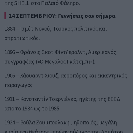
της SHELL στο Παλαιό Φάληρο.
24 ΣΕΠΤΕΜΒΡΙΟΥ: Γεννήσεις σαν σήμερα
1884 – Ισμέτ Ινονού, Τούρκος πολιτικός και
στρατιωτικός.
1896 – Φράνσις Σκοτ Φίντζεραλντ, Αμερικανός
συγγραφέας («Ο Μεγάλος Γκάτσμπι»).
1905 – Χάουαρντ Χιουζ, αεροπόρος και εκκεντρικός
παραγωγός
1911 – Κονσταντίν Τσερνιένκο, ηγέτης της ΕΣΣΔ
από το 1984 ως το 1985
1924 – Βούλα Ζουμπουλάκη , ηθοποιός, μεγάλη
κυρία του θεάτρου, πρώην σύζυγος του Δημήτρη