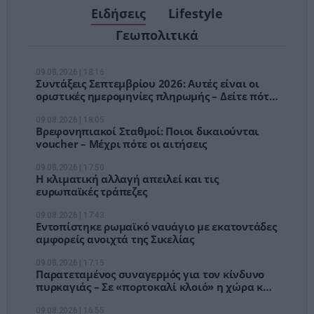
Ειδήσεις
Lifestyle
Γεωπολιτικά
09.08.2026 | 18:16
Συντάξεις Σεπτεμβρίου 2026: Αυτές είναι οι
οριστικές ημερομηνίες πληρωμής – Δείτε πότε
θα μπουν τα χρήματα
09.08.2026 | 18:05
Βρεφονηπιακοί Σταθμοί: Ποιοι δικαιούνται
voucher – Μέχρι πότε οι αιτήσεις
09.08.2026 | 17:50
Η κλιματική αλλαγή απειλεί και τις
ευρωπαϊκές τράπεζες
09.08.2026 | 17:43
Εντοπίστηκε ρωμαϊκό ναυάγιο με εκατοντάδες
αμφορείς ανοιχτά της Σικελίας
09.08.2026 | 17:15
Παρατεταμένος συναγερμός για τον κίνδυνο
πυρκαγιάς – Σε «πορτοκαλί κλοιό» η χώρα και
τη Δευτέρα
09.08.2026 | 16:55