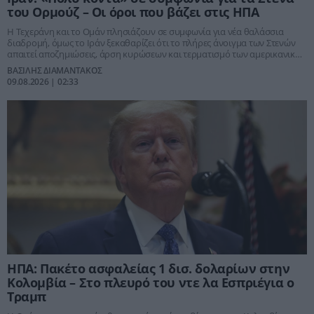
του Ορμούζ – Οι όροι που βάζει στις ΗΠΑ
Η Τεχεράνη και το Ομάν πλησιάζουν σε συμφωνία για νέα θαλάσσια
διαδρομή, όμως το Ιράν ξεκαθαρίζει ότι το πλήρες άνοιγμα των Στενών
απαιτεί αποζημιώσεις, άρση κυρώσεων και τερματισμό των αμερικανικών
πιέσεων.
ΒΑΣΙΛΗΣ ΔΙΑΜΑΝΤΑΚΟΣ
09.08.2026 | 02:33
ΗΠΑ: Πακέτο ασφαλείας 1 δισ. δολαρίων στην
Κολομβία – Στο πλευρό του ντε λα Εσπριέγια ο
Τραμπ