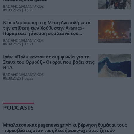
ΒΑΣΙΛΗΣ ΔΙΑΜΑΝΤΑΚΟΣ
09.08.2026 | 15:23
Νέα κλιμάκωση στη Μέση Ανατολή μετά
την επίθεση των Χούθι στην Aramco–
Παραμένει η ένταση στα Στενά του
Ορμούζ
ΒΑΣΙΛΗΣ ΔΙΑΜΑΝΤΑΚΟΣ
09.08.2026 | 14:21
Ιράν: «Πολύ κοντά» σε συμφωνία για τα
Στενά του Ορμούζ – Οι όροι που βάζει στις
ΗΠΑ
ΒΑΣΙΛΗΣ ΔΙΑΜΑΝΤΑΚΟΣ
09.08.2026 | 02:33
PODCASTS
Μπαλατσούκας pagenews.gr:«Η κυβέρνηση θυμάται τους
πυροσβέστες όταν τους λέει ήρωες–όχι όταν ζητούν