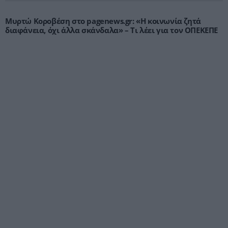
Μυρτώ Κοροβέση στο pagenews.gr: «Η κοινωνία ζητά
διαφάνεια, όχι άλλα σκάνδαλα» – Τι λέει για τον ΟΠΕΚΕΠΕ