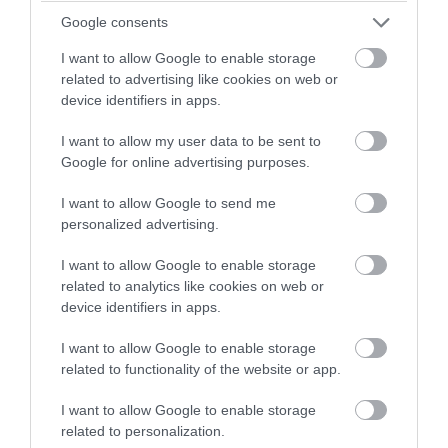
Google consents
1541 – Παράκελσος, Ελβετός αλχημιστής.
I want to allow Google to enable storage
related to advertising like cookies on web or
1707 – Βιτσέντζο ντα Φιλικάγια, 65, Ιταλός ποιητής
device identifiers in apps.
1939 – Καρλ Λάεμλε, 61, πρωτοπόρος
I want to allow my user data to be sent to
κινηματογραφικός παραγωγός
Google for online advertising purposes.
I want to allow Google to send me
1945 – Χανς Γκάιγκερ, Γερμανός φυσικός,
personalized advertising.
εφευρέτης του μετρητή Γκάιγκερ.
I want to allow Google to enable storage
related to analytics like cookies on web or
1948 – Γουόρεν Γουίλιαμ, 53, Αμερικανός ηθοποιός
device identifiers in apps.
1967 – Στ. Πολυζωγόπουλος, πρώην υπουργός και
I want to allow Google to enable storage
βουλευτής Ηλείας
related to functionality of the website or app.
I want to allow Google to enable storage
1975 – Γιάννης Μηλιάδης, 80, αρχαιολόγος
related to personalization.