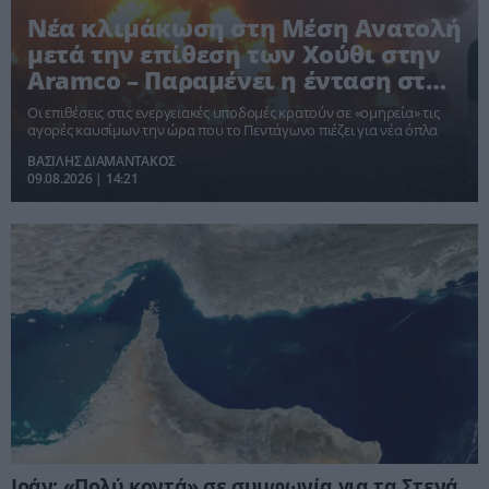
Νέα κλιμάκωση στη Μέση Ανατολή
μετά την επίθεση των Χούθι στην
Aramco – Παραμένει η ένταση στα
Στενά του Ορμούζ
Οι επιθέσεις στις ενεργειακές υποδομές κρατούν σε «ομηρεία» τις
αγορές καυσίμων την ώρα που το Πεντάγωνο πιέζει για νέα όπλα
ΒΑΣΙΛΗΣ ΔΙΑΜΑΝΤΑΚΟΣ
09.08.2026 | 14:21
Ιράν: «Πολύ κοντά» σε συμφωνία για τα Στενά