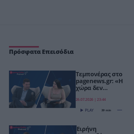
Πρόσφατα Επεισόδια
Τεμπονέρας στο
pagenews.gr: «Η
χώρα δεν
αντέχει άλλη
26.07.2026 | 23:44
χαμένη
επταετία»–Τι
39 min
είπε για
οικονομία,
Ειρήνη
ΟΠΕΚΕΠΕ,Τσίπρα