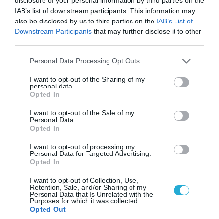
disclosure of your personal information by third parties on the
IAB’s list of downstream participants. This information may
προηγούμενου. Κέρδισε και αργυρό μετάλλιο στο
also be disclosed by us to third parties on the
IAB’s List of
ομαδικό με τον αδερφό του Μόργκαν, το 2004
Downstream Participants
that may further disclose it to other
third parties.
Please note that this website/app uses one or more Google
Personal Data Processing Opt Outs
services and may gather and store information including but
not limited to your visit or usage behaviour. You may click to
I want to opt-out of the Sharing of my
personal data.
grant or deny consent to Google and its third-party tags to
Opted In
use your data for below specified purposes in below Google
consent section.
I want to opt-out of the Sale of my
Personal Data.
Opted In
I want to opt-out of processing my
Personal Data for Targeted Advertising.
Opted In
24 ΣΕΠΤΕΜΒΡΙΟΥ: Θάνατοι σαν σήμερα
I want to opt-out of Collection, Use,
Retention, Sale, and/or Sharing of my
768 – Πεπίνος ο Βραχύς, βασιλιάς των Φράγκων
Personal Data that Is Unrelated with the
Purposes for which it was collected.
Opted Out
1143 – Πάπας Ιννοκέντιος Β’