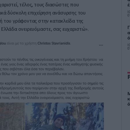
αριστεί, τέλος, τους διασώστες που
έ
κ
Ι
τικά δύσκολη επιχείρηση ανάσυρσης του
ε
0
ωή του γράφοντας στην κατακλείδα της
Γ
 Ελλάδα ονειρευόμαστε, σας ευχαριστώ».
α
ό
Ι
Α
0
α
Μ
κ
ό
σ