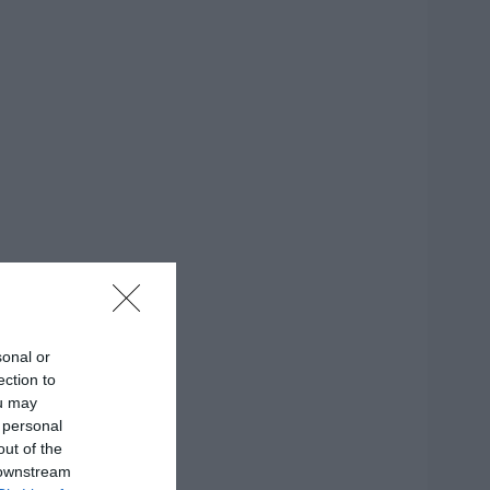
sonal or
ection to
ou may
 personal
out of the
 downstream