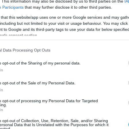
. This information may also be disclosed by us to third parties on the
IA
 κ. Κιορόγλου ζητά «σεβασμό στο
Participants
that may further disclose it to other third parties.
ας και της μνήμης του Χρήστου» και
 that this website/app uses one or more Google services and may gath
θεωρίες».
including but not limited to your visit or usage behaviour. You may click 
 to Google and its third-party tags to use your data for below specifi
ogle consent section.
l Data Processing Opt Outs
o opt-out of the Sharing of my personal data.
In
o opt-out of the Sale of my Personal Data.
In
to opt-out of processing my Personal Data for Targeted
ing.
In
o opt-out of Collection, Use, Retention, Sale, and/or Sharing
ersonal Data that Is Unrelated with the Purposes for which it
lected.