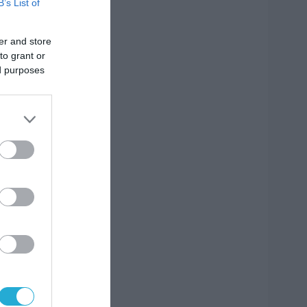
B’s List of
er and store
to grant or
ed purposes