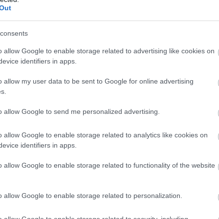
Out
consents
o allow Google to enable storage related to advertising like cookies on
evice identifiers in apps.
υμα αποχαιρέτησε τον φίλο του Χρήστο
που
o allow my user data to be sent to Google for online advertising
νό της Δράμας ο Δημήτρης Κιορόγλου, ο
s.
ου όταν, όπως έχει περιγράψει, τους επιτέθηκε
to allow Google to send me personalized advertising.
ά τα λεγόμενά του, ήταν αυτή που έριξε τον
ρα όπου βρέθηκε χωρίς τις αισθήσεις του.
o allow Google to enable storage related to analytics like cookies on
evice identifiers in apps.
Κιορόγλου ζητά «σεβασμό στο πένθος της
ης του Χρήστου» και «να σταματήσουν οι
o allow Google to enable storage related to functionality of the website
αδερφός, ένας πατέρας, ένας καθηγητής φυσικής
o allow Google to enable storage related to personalization.
ς άνθρωπος που σεβόταν όλα όσα τον
o allow Google to enable storage related to security, including