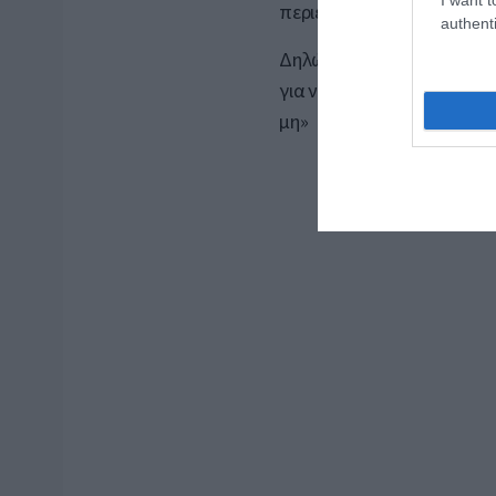
περιέβαλαν» συνεχίζει στ
authenti
Δηλώνοντας ότι είναι «ακ
για να συνέλθω και να δώ
μη»