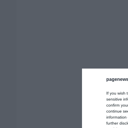
pagenews
If you wish 
sensitive in
confirm you
continue se
information 
further disc