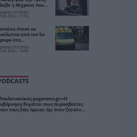
λαβε η 46χρονη που
ατηγορείται για την
ΩΑΝΝΑ ΠΥΛΟΥΔΗ
πίθεση στη Marfin
7.08.2026 | 11:54
υναίκα έπεσε σε
κάλυπτο από τον 5ο
ροφο στη
Μιχαλακοπούλου–
ΩΑΝΝΑ ΠΥΛΟΥΔΗ
νασύρθηκε χωρίς τις
7.08.2026 | 10:08
ισθήσεις της
PODCASTS
παλατσούκας pagenews.gr:«Η
υβέρνηση θυμάται τους πυροσβέστες
ταν τους λέει ήρωες–όχι όταν ζητούν
τήριξη»