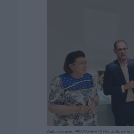
Πηγή Φωτογραφίας: ΥΠΠΟ//Μενδώνη: «Το Μουσείο Θήρας είναι το 2