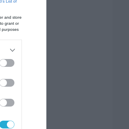
B’s List of
er and store
to grant or
ed purposes