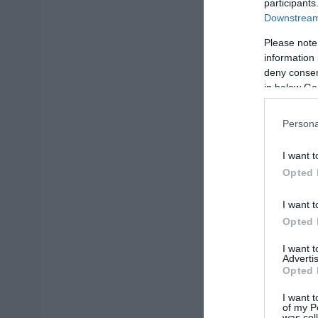
participants
Downstream 
Please note
information 
deny consent
in below Go
Persona
I want t
Opted 
I want t
Opted 
I want 
Advertis
Opted 
I want t
of my P
was col