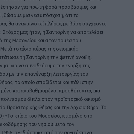
ατέστησαν για πρώτη φορά προσβάσιμες και
1, δώσαμε μια νέα υπόσχεση, ότι το
ρας θα ανακαινιστεί πλήρως με βάση σύγχρονες
 Στόχος μας ήταν, η Σαντορίνη να αποτελέσει
ό της Μεσογείου και στον τομέα του
»Μετά το αίσιο πέρας της σεισμικής
τάτωσε τη Σαντορίνη την φετινή άνοιξη,
ησί για να συνοδεύουμε την έναρξη της
όδου με την επανέναρξη λειτουργίας του
ήρας, το οποίο αποδίδεται και πάλι στην
ισμένο και αναβαθμισμένο, προσθέτοντας μια
πολιτισμού δίπλα στον προϊστορικό οικισμό
ίο Προϊστορικής Θήρας και την Αρχαία Θήρα. Το
Ο) »Το κτίριο του Μουσείου, κτισμένο στο
οικοδόμησης του νησιού μετά τον
 1956, σχεδιάστηκε από τον αρχιτέκτονα