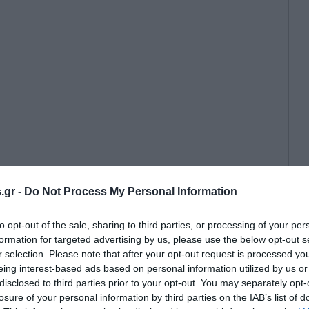
.gr -
Do Not Process My Personal Information
ιστικής περιόδου στη Σαντορίνη
γκαίνια του πλήρως
to opt-out of the sale, sharing to third parties, or processing of your per
ιολογικού Μουσείου του νησιού
formation for targeted advertising by us, please use the below opt-out s
λιτισμού, προσφέροντας ένα νέο
r selection. Please note that after your opt-out request is processed y
 με σύγχρονες μουσειακές
eing interest-based ads based on personal information utilized by us or
disclosed to third parties prior to your opt-out. You may separately opt-
losure of your personal information by third parties on the IAB’s list of