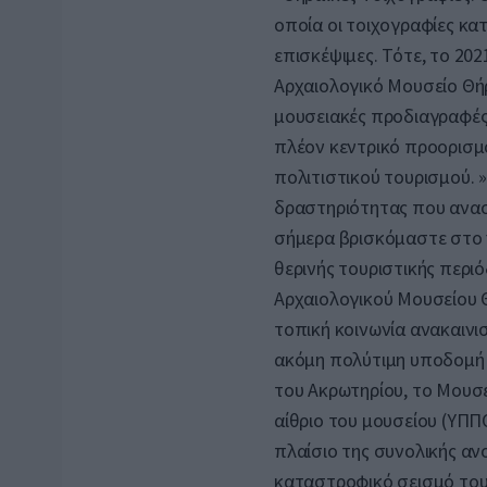
οποία οι τοιχογραφίες κ
επισκέψιμες. Τότε, το 202
Αρχαιολογικό Μουσείο Θή
μουσειακές προδιαγραφές.
πλέον κεντρικό προορισμ
πολιτιστικού τουρισμού. 
δραστηριότητας που ανασ
σήμερα βρισκόμαστε στο ν
θερινής τουριστικής περι
Αρχαιολογικού Μουσείου Θ
τοπική κοινωνία ανακαιν
ακόμη πολύτιμη υποδομή 
του Ακρωτηρίου, το Μουσε
αίθριο του μουσείου (ΥΠΠ
πλαίσιο της συνολικής αν
καταστροφικό σεισμό του