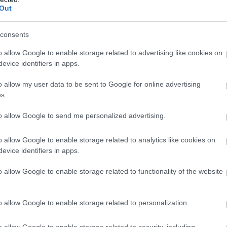
Out
ίνα Μενδώνη
, εγκαινίασε το πλήρως
consents
ικό Μουσείο Θήρας, προσφέροντας στην τοπική
ς επισκέπτες της Σαντορίνης ένα νέο
o allow Google to enable storage related to advertising like cookies on
evice identifiers in apps.
ύγχρονες μουσειακές προδιαγραφές. Η εκδήλωση
 έναρξη της τουριστικής περιόδου στο νησί,
o allow my user data to be sent to Google for online advertising
ική της ανάδειξης της πολιτιστικής
s.
. Η υπουργός Πολιτισμού τόνισε στον
to allow Google to send me personalized advertising.
ίναι μια σημαντική ημέρα για τη Σαντορίνη, για
ργείο Πολιτισμού.
o allow Google to enable storage related to analytics like cookies on
evice identifiers in apps.
ιτισμού αποδίδει το 27ο Μουσείο, από το 2019
o allow Google to enable storage related to functionality of the website
μουσεία, είτε νεοϊδρυμένα είτε πλήρως
ρονισμένα. Εικοσιεπτά μουσεία μέσα σε 6
ρ, και οφείλουμε γι αυτό να ευχαριστήσουμε και
o allow Google to enable storage related to personalization.
ίες του υπουργείου Πολιτισμού. Τα μουσεία,
o allow Google to enable storage related to security, including