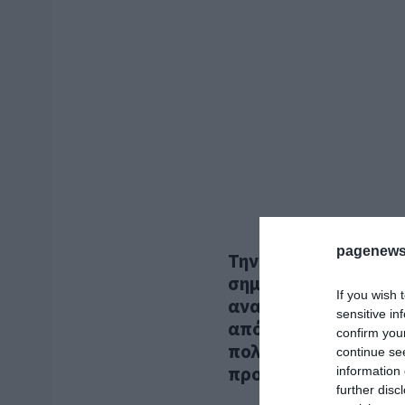
pagenews
Την έναρξη της τουρ
σηματοδότησαν τα ε
If you wish 
ανακαινισμένου Αρχα
sensitive in
από την υπουργό Πο
confirm you
πολιτιστικό στολίδι,
continue se
προδιαγραφές
information 
further disc