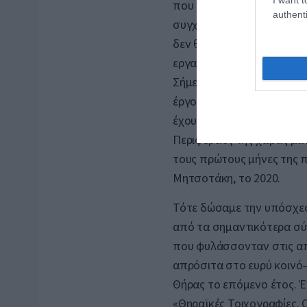
που δημιουργούμε και απο
authenti
συγχρόνως πολιτιστικούς
δεν θα μπορούσαν να ιδρ
εργαλεία και η εκμετάλλε
Σήμερα, ανοίγει τις πύλες
έργο ενταγμένο στην Πολι
έχουμε σχεδιάσει στο υπο
Περιφέρειες της χώρας μα
τους πρώτους μήνες της 
Μητσοτάκη, το 2020.
Τότε δώσαμε την υπόσχεση
από τα σημαντικότερα σύ
που φυλάσσονταν στις απ
απρόσιτα στο ευρύ κοινό
Θήρας το επόμενο έτος. Έ
«Θηραϊκές Τοιχογραφίες. 