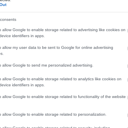
ς της Ευρώπης να στρέφονται στον Α’
Out
consents
ν τελική ευθεία, οι αποστολές ολοκληρώνουν τις
o allow Google to enable storage related to advertising like cookies on
 τους και η αγωνία κορυφώνεται τόσο για τους
evice identifiers in apps.
ους φαν της Eurovision 2026.
Η
θ
o allow my user data to be sent to Google for online advertising
π
υση στο Instagram.
s.
«
Ι
οιήθηκε από το χρήστη Eurovision Song
έ
0
to allow Google to send me personalized advertising.
n)
Μ
σ
o allow Google to enable storage related to analytics like cookies on
 που έχουν ξεχωρίσει από την πρώτη
γ
evice identifiers in apps.
kylas.
–
Ι
ό
0
o allow Google to enable storage related to functionality of the website
ζ
το «Ferto» παραμένει σταθερά στις πρώτες
«
 εταιρειών, με πολλούς eurofans να θεωρούν
Α
o allow Google to enable storage related to personalization.
από τις πιο δυνατές παρουσίες της φετινής
Λ
ά
Ι
0
o allow Google to enable storage related to security, including