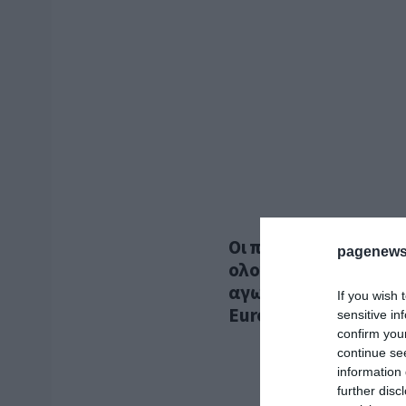
Οι πρόβες έχουν μπει
pagenews
ολοκληρώνουν τις τε
αγωνία κορυφώνεται 
If you wish 
Eurovision 2026
sensitive in
confirm you
continue se
information 
further disc