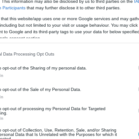
. This information may also be disclosed by us to third parties on the
IA
Participants
that may further disclose it to other third parties.
 that this website/app uses one or more Google services and may gath
including but not limited to your visit or usage behaviour. You may click 
 to Google and its third-party tags to use your data for below specifi
ogle consent section.
l Data Processing Opt Outs
o opt-out of the Sharing of my personal data.
In
o opt-out of the Sale of my Personal Data.
In
to opt-out of processing my Personal Data for Targeted
ing.
In
o opt-out of Collection, Use, Retention, Sale, and/or Sharing
ον για την επίσημη έναρξη της
Eurovision
ersonal Data that Is Unrelated with the Purposes for which it
lected.