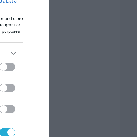
B’s List of
er and store
to grant or
ed purposes