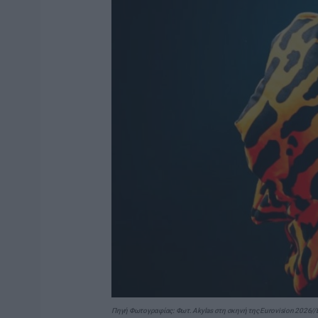
Πηγή Φωτογραφίας: Φωτ. Akylas στη σκηνή της Eurovision 2026//Eu