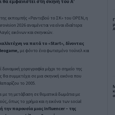
ι θα εμφανιστεί στη σκηνή του Α’
της εκπομπής «Ραντεβού το ΣΚ» του OPEN, η
Γ
μ
rovision 2026 αναμένεται να είναι ιδιαίτερα
Α
λαγές εικόνων και σκηνικών.
 καλλιτέχνη να πατά το «Start», δίνοντας
ideogame,
με φόντο ένα φωτισμένο τούνελ και
ί δυναμική χορογραφία μέχρι το σημείο της
ς θα συμμετέχει σε μια σκηνική εικόνα που
απαρίζου το 2005.
Μ
κ
ι με τη μετάβαση σε θεματικά δωμάτια με
σ
ύς, όπως το χρήμα και η εικόνα των social
 την παρουσία μιας influencer – της