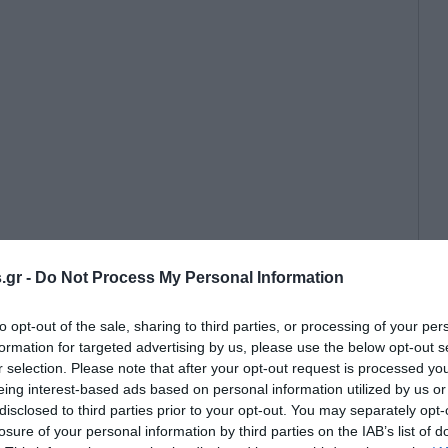
 στην τελική ευθεία, οι αποστολές
.gr -
Do Not Process My Personal Information
λευταίες προετοιμασίες τους και η
για την επίσημη έναρξη της
to opt-out of the sale, sharing to third parties, or processing of your per
formation for targeted advertising by us, please use the below opt-out s
r selection. Please note that after your opt-out request is processed y
eing interest-based ads based on personal information utilized by us or
disclosed to third parties prior to your opt-out. You may separately opt-
losure of your personal information by third parties on the IAB’s list of