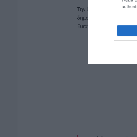
authenti
Την ίδια ώρα, ολοένα και
δημοσιότητα σχετικά με τ
Eurovision.