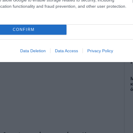
cation functionality and fraud prevention, and other user protection.
 περισσότερες λεπτομέρειες έρχονται στη
Β
«
ην εμφάνιση του Akyla στη σκηνή της
–
α
Ι
CONFIRM
0
Data Deletion
Data Access
Privacy Policy
Μ
κ
ό
σ