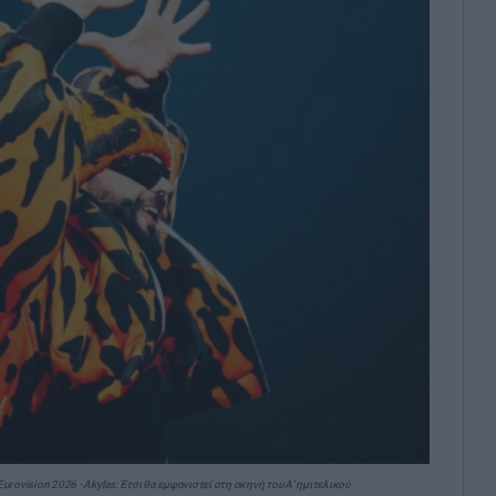
rovision 2026 - Akylas: Έτσι θα εμφανιστεί στη σκηνή του Α' ημιτελικού