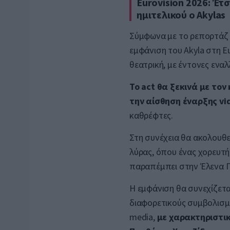
Eurovision 2026: Έτσ
ημιτελικού ο Akylas
Σύμφωνα με το ρεπορτάζ 
εμφάνιση του Akyla στη Eu
θεατρική, με έντονες εναλ
Το act θα ξεκινά με τον
την αίσθηση έναρξης v
καθρέφτες.
Στη συνέχεια θα ακολουθε
λύρας, όπου ένας χορευτή
παραπέμπει στην Έλενα Π
Η εμφάνιση θα συνεχίζετα
διαφορετικούς συμβολισμο
media,
με χαρακτηριστική