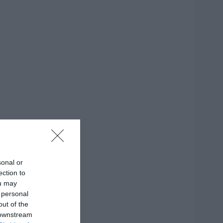
sonal or
ection to
ou may
 personal
out of the
 downstream