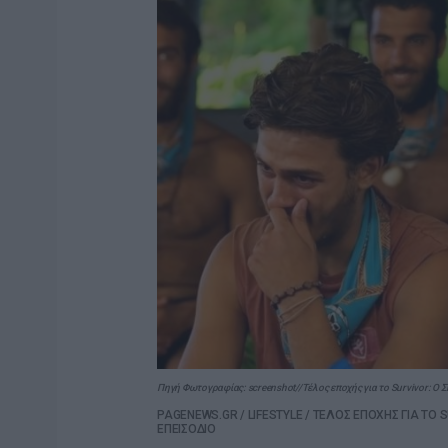
Πηγή Φωτογραφίας: screenshot//Τέλος εποχής για το Survivor: Ο Σ
PAGENEWS.GR
/
LIFESTYLE
/
ΤΕΛΟΣ ΕΠΟΧΗΣ ΓΙΑ ΤΟ S
ΕΠΕΙΣΟΔΙΟ