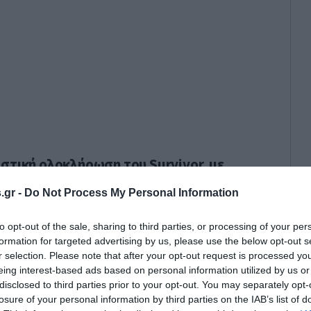
στική ολοκλήρωση του Survivor, με
ητα τον ανθρώπινο παράγοντα»
.gr -
Do Not Process My Personal Information
νακοίνωση του σταθμού
to opt-out of the sale, sharing to third parties, or processing of your per
formation for targeted advertising by us, please use the below opt-out s
r selection. Please note that after your opt-out request is processed y
eing interest-based ads based on personal information utilized by us or
disclosed to third parties prior to your opt-out. You may separately opt-
losure of your personal information by third parties on the IAB’s list of