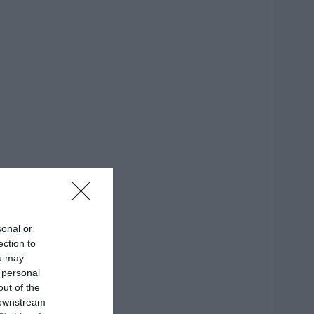
sonal or
ection to
ou may
 personal
out of the
 downstream