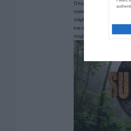
Όπως σημειώνεται
, απόψ
authenti
νησιού ενώ η απόφαση γ
πάρθηκε με απόλυτη προ
και οι υπόλοιπες παίκτες 
συμβάν.