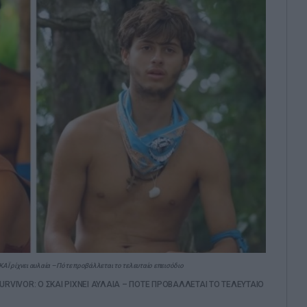
ΚΑΪ ρίχνει αυλαία – Πότε προβάλλεται το τελευταίο επεισόδιο
URVIVOR: Ο ΣΚΑΙ ΡΙΧΝΕΙ ΑΥΛΑΙΑ – ΠΟΤΕ ΠΡΟΒΑΛΛΕΤΑΙ ΤΟ ΤΕΛΕΥΤΑΙΟ