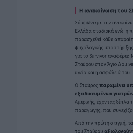
Η ανακοίνωση του ΣΚ
Σύμφωνα με την ανακοίνωσ
Ελλάδα σταδιακά ενώ
η π
παρασχεθεί κάθε απαραίτ
ψυχολογικής υποστήριξης,
για το Survivor αναφέρει
:
Μ
Σταύρου στον Άγιο Δομίνι
υγεία και η ασφάλειά του.
Ο Σταύρος
παραμένει υπ
εξειδικευμένων γιατρών
Αμερικής, έχοντας δίπλα 
παραγωγής, που συνεχίζο
Από την πρώτη στιγμή, τ
του Σταύρου
αξιολογούν