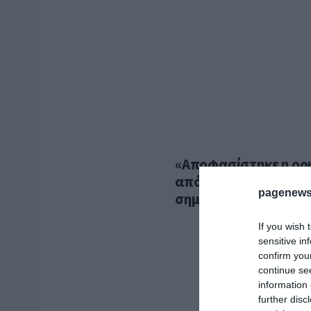
«Αποφασίστηκε η ορι
απόλυτη προτεραιότ
pagenews
σημειώνεται στην α
If you wish 
sensitive in
confirm you
continue se
information 
further disc