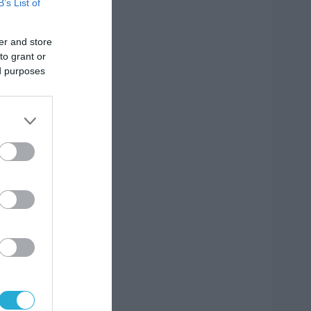
B’s List of
er and store
to grant or
ed purposes