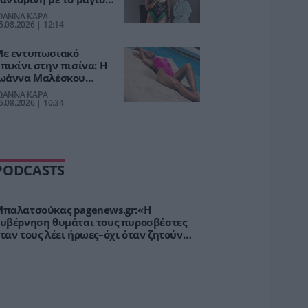
ης [pic]
ΩΑΝΝΑ ΚΑΡΑ
5.08.2026 | 12:14
ε εντυπωσιακό
πικίνι στην πισίνα: Η
ωάννα Μαλέσκου
αγνήτισε τα βλέμματα
ΩΑΝΝΑ ΚΑΡΑ
τη Μύκονο [pics]
5.08.2026 | 10:34
PODCASTS
παλατσούκας pagenews.gr:«Η
υβέρνηση θυμάται τους πυροσβέστες
ταν τους λέει ήρωες–όχι όταν ζητούν
τήριξη»