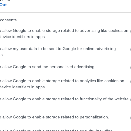
κεια ψαρέματος στον Άγιο Δομίνικο.
Out
οίνωση, ήδη βρίσκεται σε εξέλιξη εκτεταμένη
consents
ων τοπικών αρχών, με στόχο την πλήρη
δομένων.
o allow Google to enable storage related to advertising like cookies on
evice identifiers in apps.
o allow my user data to be sent to Google for online advertising
s.
to allow Google to send me personalized advertising.
o allow Google to enable storage related to analytics like cookies on
evice identifiers in apps.
o allow Google to enable storage related to functionality of the website
o allow Google to enable storage related to personalization.
o allow Google to enable storage related to security, including