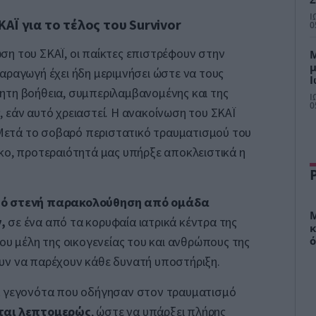
τ
Ι
ΑΪ για το τέλος του Survivor
0
η του ΣΚΑΪ, οι παίκτες επιστρέφουν στην
Μ
μ
αραγωγή έχει ήδη μεριμνήσει ώστε να τους
Ι
ητη βοήθεια, συμπεριλαμβανομένης και της
μ
Ι
σ
0
 εάν αυτό χρειαστεί.
Η ανακοίνωση του ΣΚΑΪ
ετά το σοβαρό περιστατικό τραυματισμού του
κο, προτεραιότητά μας υπήρξε αποκλειστικά η
ό στενή παρακολούθηση από ομάδα
Μ
,
σε ένα από τα κορυφαία ιατρικά κέντρα της
κ
ό
του μέλη της οικογενείας του και ανθρώπους της
σ
υν να παρέχουν κάθε δυνατή υποστήριξη.
α γεγονότα που οδήγησαν στον τραυματισμό
ται λεπτομερώς
, ώστε να υπάρξει πλήρης