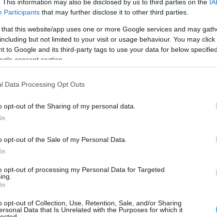
. This information may also be disclosed by us to third parties on the
IA
Participants
that may further disclose it to other third parties.
 that this website/app uses one or more Google services and may gath
including but not limited to your visit or usage behaviour. You may click 
 to Google and its third-party tags to use your data for below specifi
ogle consent section.
l Data Processing Opt Outs
o opt-out of the Sharing of my personal data.
In
o opt-out of the Sale of my Personal Data.
In
to opt-out of processing my Personal Data for Targeted
ing.
τέλος του φετινού κύκλου του
Survivor
.
In
 reality πλέον δεν θα προβάλλεται καθώς
o opt-out of Collection, Use, Retention, Sale, and/or Sharing
νεαρού Σταύρου ο οποίος υπέστη σοβαρό
ersonal Data that Is Unrelated with the Purposes for which it
lected.