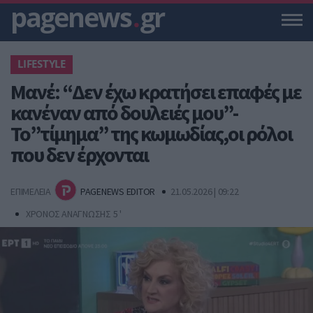
pagenews
.
gr
LIFESTYLE
Μανέ: “Δεν έχω κρατήσει επαφές με
κανέναν από δουλειές μου”-
Το”τίμημα” της κωμωδίας,οι ρόλοι
που δεν έρχονται
ΕΠΙΜΕΛΕΙΑ
PAGENEWS EDITOR
21.05.2026 | 09:22
ΧΡΟΝΟΣ ΑΝΑΓΝΩΣΗΣ 5 '