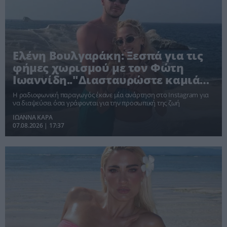
Ελένη Βουλγαράκη: Ξεσπά για τις
φήμες χωρισμού με τον Φώτη
Ιωαννίδη.."Διασταυρώστε καμιά
πληροφορία"
Η ραδιοφωνική παραγωγός έκανε μία ανάρτηση στο Instagram για
να διαψεύσει όσα γράφονται για την προσωπική της ζωή
ΙΩΑΝΝΑ ΚΑΡΑ
07.08.2026 | 17:37