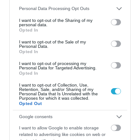
Please note that this website/app uses one or more Google
ΔΕΙΤΕ ΠΡΩΤΟΙ
ΟΛΑ ΤΑ ΝΕΑ ΤΟΥ PAGENEWS ΣΤΟ
Personal Data Processing Opt Outs
GOOGLE NEWS
services and may gather and store information including but
not limited to your visit or usage behaviour. You may click to
I want to opt-out of the Sharing of my
personal data.
grant or deny consent to Google and its third-party tags to
Σχετικά άρθρα:
Opted In
use your data for below specified purposes in below Google
consent section.
I want to opt-out of the Sale of my
➤ Δήμητρα Κατσαφάδου: «Έχω πληρώσει ακριβά την
Personal Data.
εμπιστοσύνη μου» – Οι πισώπλατες μαχαιριές που δεν
Opted In
ξέχασε
I want to opt-out of processing my
➤ Γιατί μόνο οι άνθρωποι έχουν πηγούνι; Η νέα μελέτη
Personal Data for Targeted Advertising.
λύνει ένα παλιό εξελικτικό αίνιγμα
Opted In
➤ Οι άνθρωποι πιο «πιστοί» από χιμπατζήδες και
I want to opt-out of Collection, Use,
γορίλες – Πιο κοντά σε… σουρικάτες και κάστορες!
Retention, Sale, and/or Sharing of my
Personal Data that Is Unrelated with the
Purposes for which it was collected.
➤ Μαρία Κορινθίου: «Οι άνθρωποι έχουμε τρελαθεί,
Opted Out
υπάρχει πολλή ζήλεια και φθόνος»
➤ Πρώτη παγκοσμίως μεταμόσχευση πνεύμονα χοίρου
Google consents
σε άνθρωπο χωρίς εγκεφαλική δραστηριότητα
I want to allow Google to enable storage
➤ Μπορεί η τεχνητή νοημοσύνη να μας βοηθήσει να
related to advertising like cookies on web or
επικοινωνούμε καλύτερα με τα κατοικίδιά μας;