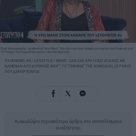
Πηγή Φωτογραφίας: screenshot//Υρώ Μανέ: "Δεν έχω κρατήσει επαφές με κανέναν από δουλειές μου"
-Το"τίμημα" της κωμωδίας,οι ρόλοι που δεν έρχονται
PAGENEWS.GR
/
LIFESTYLE
/
ΜΑΝΕ: “ΔΕΝ ΕΧΩ ΚΡΑΤΗΣΕΙ ΕΠΑΦΕΣ ΜΕ
ΚΑΝΕΝΑΝ ΑΠΟ ΔΟΥΛΕΙΕΣ ΜΟΥ”-ΤΟ”ΤΙΜΗΜΑ” ΤΗΣ ΚΩΜΩΔΙΑΣ,ΟΙ ΡΟΛΟΙ
ΠΟΥ ΔΕΝ ΕΡΧΟΝΤΑΙ
Ανακαλύψτε περισσότερα άρθρα στα αποτελέσματα
αναζήτησης