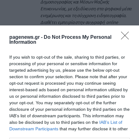
Δημοσιογραφίας και Μέσων Μαζικής
Επικοινωνίας, με εξειδίκευση στα ψηφιακά μέσα
ενημέρωσης και τη σύγχρονη ειδησεογραφία.
Διαθέτει εμπειρία στην συγγραφή online
περιεχομένου, τη διαχείριση ειδησεογραφικής
ύλης και την παρακολούθηση της επικαιρότητας
pagenews.gr -
Do Not Process My Personal
Information
σε πραγματικό χρόνο.
If you wish to opt-out of the sale, sharing to third parties, or
ΠΡΟΒΟΛΗ ΠΡΟΦΙΛ →
processing of your personal or sensitive information for
targeted advertising by us, please use the below opt-out
section to confirm your selection. Please note that after your
opt-out request is processed you may continue seeing
Διαβάστε όλες τις τελευταίες
Ειδήσεις
από την
interest-based ads based on personal information utilized by
Ελλάδα και τον Κόσμο
us or personal information disclosed to third parties prior to
your opt-out. You may separately opt-out of the further
disclosure of your personal information by third parties on the
IAB’s list of downstream participants. This information may
ΑΝΘΡΩΠΟΙ
ΔΟΥΛΕΙΕΣ
ΚΩΜΩΔΙΑ
ΣΧΕΣΕΙΣ
also be disclosed by us to third parties on the
IAB’s List of
Downstream Participants
that may further disclose it to other
ΥΡΩ ΜΑΝΕ
third parties.