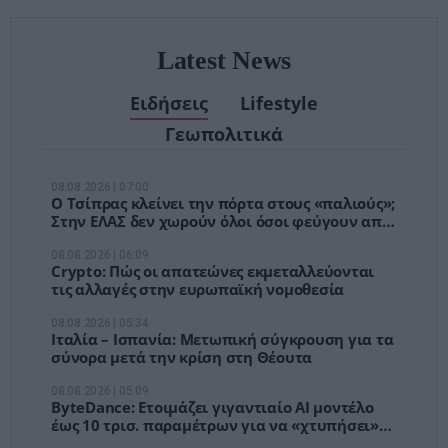
Latest News
Ειδήσεις
Lifestyle
Γεωπολιτικά
08.08.2026 | 07:00
Ο Τσίπρας κλείνει την πόρτα στους «παλιούς»;
Στην ΕΛΑΣ δεν χωρούν όλοι όσοι φεύγουν από
τον ΣΥΡΙΖΑ
08.08.2026 | 06:09
Crypto: Πώς οι απατεώνες εκμεταλλεύονται
τις αλλαγές στην ευρωπαϊκή νομοθεσία
08.08.2026 | 05:34
Ιταλία – Ισπανία: Μετωπική σύγκρουση για τα
σύνορα μετά την κρίση στη Θέουτα
08.08.2026 | 05:09
ByteDance: Ετοιμάζει γιγαντιαίο AI μοντέλο
έως 10 τρισ. παραμέτρων για να «χτυπήσει»
την Anthropic