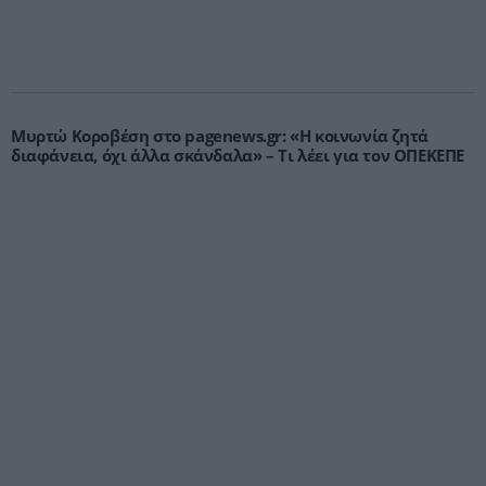
Μυρτώ Κοροβέση στο pagenews.gr: «Η κοινωνία ζητά
διαφάνεια, όχι άλλα σκάνδαλα» – Τι λέει για τον ΟΠΕΚΕΠΕ