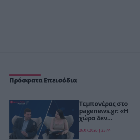
Πρόσφατα Επεισόδια
Τεμπονέρας στο
pagenews.gr: «Η
χώρα δεν
αντέχει άλλη
26.07.2026 | 23:44
χαμένη
επταετία»–Τι