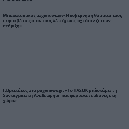
Μπαλατσούκας pagenews.gr:«Η κυβέρνηση θυμάται τους
πυροσβέστες όταν τους λέει ήρωες–όχι όταν ζητούν
στήριξη»
Γ.Βρεττάκος στο pagenews.gr: «Το ΠΑΣΟΚ μπλοκάρει τη
Συνταγματική Αναθεώρηση και φορτώνει ευθύνες στη
χώρα»