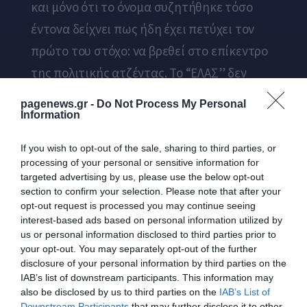
και μόνο ότι το όνομα συζητήθηκε τόσο
έντονα δείχνει πως ήδη έχει πετύχει τον
πρώτο του στόχο: να βρεθεί στο επίκεντρο
της πολιτικής ατζέντας. Το “ΕΛΑΣ” δεν
είναι ένα τυχαίο branding, αλλά ένας
pagenews.gr -
Do Not Process My Personal
συμβολισμός με ιστορικό και πολιτικό
Information
βάθος.
If you wish to opt-out of the sale, sharing to third parties, or
processing of your personal or sensitive information for
Απευθύνεται σε κάθε προοδευτικό πολίτη,
targeted advertising by us, please use the below opt-out
ανεξαρτήτως ταμπέλας, που αναζητά μια
section to confirm your selection. Please note that after your
opt-out request is processed you may continue seeing
νέα πολιτική έκφραση. Το στίγμα είναι
interest-based ads based on personal information utilized by
σαφές: πατριωτισμός χωρίς αποκλεισμούς
us or personal information disclosed to third parties prior to
your opt-out. You may separately opt-out of the further
και μια νέα αφήγηση για την αριστερά που
disclosure of your personal information by third parties on the
IAB’s list of downstream participants. This information may
δεν φοβάται να μιλήσει για την πατρίδα με
also be disclosed by us to third parties on the
IAB’s List of
υπερηφάνεια.
Downstream Participants
that may further disclose it to other