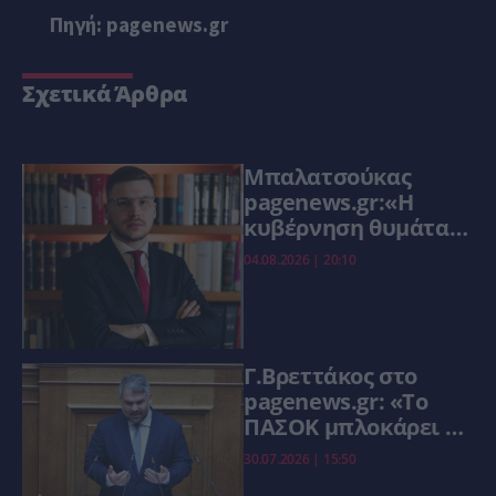
Πηγή: pagenews.gr
Σχετικά Άρθρα
Μπαλατσούκας
pagenews.gr:«Η
κυβέρνηση θυμάται
τους πυροσβέστες
04.08.2026 | 20:10
όταν τους λέει
ήρωες–όχι όταν
ζητούν στήριξη»
Γ.Βρεττάκος στο
pagenews.gr: «Το
ΠΑΣΟΚ μπλοκάρει τη
Συνταγματική
30.07.2026 | 15:50
Αναθεώρηση και