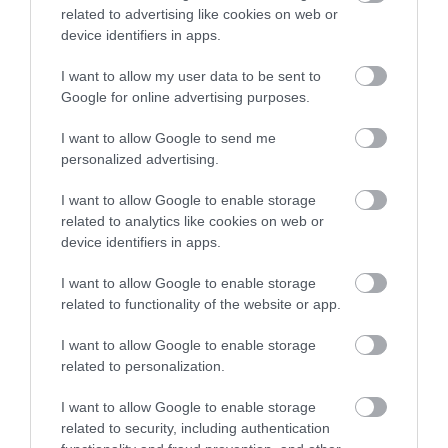
τυχαία· δείχνει ότι υπάρχει πολιτικό κενό
related to advertising like cookies on web or
device identifiers in apps.
στην αντιπολίτευση που πλέον καλύπτεται
με μια νέα πρόταση εξουσίας.
I want to allow my user data to be sent to
Google for online advertising purposes.
Όσο για συνεργασίες, είναι εξαιρετικά
I want to allow Google to send me
πρόωρο να συζητηθούν. Σήμερα μιλάμε για
personalized advertising.
την ίδρυση ενός νέου πολιτικού φορέα. Η
I want to allow Google to enable storage
προτεραιότητα είναι η κοινωνία, όχι οι
related to analytics like cookies on web or
device identifiers in apps.
συμμαχίες κορυφής.»
I want to allow Google to enable storage
Τι νέο φέρνει ο Τσίπρας στην
related to functionality of the website or app.
πολιτική σκηνή;
I want to allow Google to enable storage
Απάντηση:
«Το νέο στοιχείο είναι η
related to personalization.
μετάβαση σε μια “κυβερνώσα αριστερά” με
I want to allow Google to enable storage
εμπειρία διακυβέρνησης, όχι θεωρητική
related to security, including authentication