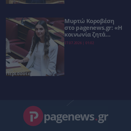
φορτώνει ευθύνες
στη χώρα»
Μυρτώ Κοροβέση
στο pagenews.gr: «Η
κοινωνία ζητά
διαφάνεια, όχι άλλα
27.07.2026 | 01:02
σκάνδαλα» – Τι λέει
για τον ΟΠΕΚΕΠΕ
Περισσότερα
pagenews
.
gr