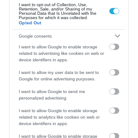
I want to opt-out of Collection, Use,
Δορυφορική τεχνολογία στην
Retention, Sale, and/or Sharing of my
πρώτη γραμμή για την
Personal Data that Is Unrelated with the
αντιμετώπιση των δασικών
Purposes for which it was collected.
πυρκαγιών στην Ελλάδα
Opted Out
ΙΩΑΝΝΑ ΚΑΡΑ
04.07.2026 | 00:58
Google consents
I want to allow Google to enable storage
Η Google πρέπει να καταβάλει
related to advertising like cookies on web or
$1,97 δισ.στην εταιρεία Klarna
αποζημίωση παραβίασης
device identifiers in apps.
αντιμονοπωλιακής νομοθεσίας
ΚΩΣΤΑΣ ΚΑΛΛΙΑΝΤΕΡΗΣ
I want to allow my user data to be sent to
01.07.2026 | 18:59
Google for online advertising purposes.
Ζούμε μέσα σε μια προσομοίωση;
I want to allow Google to send me
Γιατί η θεωρία του Νικ Μπόστρομ
personalized advertising.
επιστρέφει στην εποχή της
τεχνητής νοημοσύνης
I want to allow Google to enable storage
PAGENEWS EDITOR
related to analytics like cookies on web or
29.06.2026 | 13:22
device identifiers in apps.
Η Wayve αλλάζει το παιχνίδι στην
I want to allow Google to enable storage