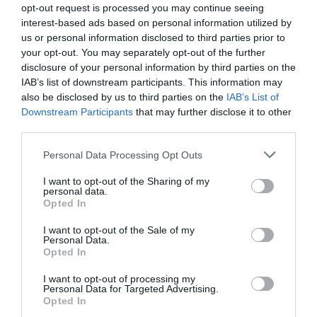
ΚΩΣΤΑΣ ΚΑΛΛΙΑΝΤΕΡΗΣ
opt-out request is processed you may continue seeing
31.07.2026 | 13:01
interest-based ads based on personal information utilized by
us or personal information disclosed to third parties prior to
Η Apple μηνύει την OpenAI - Τι
your opt-out. You may separately opt-out of the further
ισχυρίζεται η εταιρεία
disclosure of your personal information by third parties on the
IAB’s list of downstream participants. This information may
ΚΩΣΤΑΣ ΚΑΛΛΙΑΝΤΕΡΗΣ
also be disclosed by us to third parties on the
IAB’s List of
11.07.2026 | 11:35
Downstream Participants
that may further disclose it to other
third parties.
Το σχέδιο Πιερρακάκη για την
Ευρώπη: Οι 3 άξονες για
Please note that this website/app uses one or more Google
Personal Data Processing Opt Outs
τεχνολογική υπεροχή
services and may gather and store information including but
not limited to your visit or usage behaviour. You may click to
I want to opt-out of the Sharing of my
ΚΩΣΤΑΣ ΚΑΛΛΙΑΝΤΕΡΗΣ
personal data.
grant or deny consent to Google and its third-party tags to
08.07.2026 | 13:10
Opted In
use your data for below specified purposes in below Google
consent section.
I want to opt-out of the Sale of my
Χρησιμοποιεί η Google τις
Personal Data.
αναζητήσεις σας για να εκπαιδεύει
Opted In
τα μοντέλα AI; Πώς να εξαιρεθείτε
I want to opt-out of processing my
ΚΩΣΤΑΣ ΚΑΛΛΙΑΝΤΕΡΗΣ
Personal Data for Targeted Advertising.
07.07.2026 | 21:35
Opted In