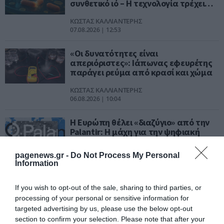
συνθετικό ιό – Η τεχνολογία τρέχει
πιο γρήγορα από τους κανόνες
ΚΩΣΤΑΣ ΚΑΛΛΙΑΝΤΕΡΗΣ
07.08.2026 | 12:53
«Οι δυνατότητες είναι
απεριόριστες»: Ιάπωνας εφευρέτης
παράγει ρεύμα από κρασί και χώμα
ΚΩΣΤΑΣ ΚΑΛΛΙΑΝΤΕΡΗΣ
06.08.2026 | 10:04
Η Ευρώπη θέλει «διαζύγιο» από την
Palantir: Η μάχη για την ψηφιακή
κυριαρχία μόλις ξεκίνησε
pagenews.gr -
Do Not Process My Personal
ΚΩΣΤΑΣ ΚΑΛΛΙΑΝΤΕΡΗΣ
Information
04.08.2026 | 15:15
If you wish to opt-out of the sale, sharing to third parties, or
AI Trade Reloaded: Οι ημιαγωγοί
processing of your personal or sensitive information for
επιστρέφουν στο προσκήνιο – Νέο
targeted advertising by us, please use the below opt-out
ανοδικό κύμα ή παγίδα για τους
επενδυτές;
section to confirm your selection. Please note that after your