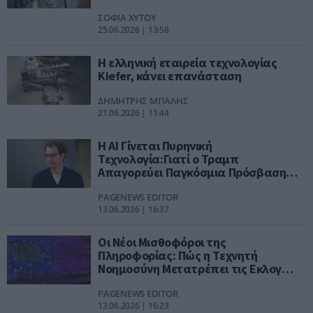
το MIT
ΣΟΦΙΑ ΧΥΤΟΥ
25.06.2026 | 13:58
Η ελληνική εταιρεία τεχνολογίας
Kiefer, κάνει επανάσταση
ΔΗΜΗΤΡΗΣ ΜΠΑΛΗΣ
21.06.2026 | 11:44
Η AI Γίνεται Πυρηνική
Τεχνολογία:Γιατί ο Τραμπ
Απαγορεύει Παγκόσμια Πρόσβαση
στα Ισχυρότερα Μοντέλα Anthropic
PAGENEWS EDITOR
13.06.2026 | 16:37
Οι Νέοι Μισθοφόροι της
Πληροφορίας: Πώς η Τεχνητή
Νοημοσύνη Μετατρέπει τις Εκλογές
σε Γεωπολιτικό Πεδίο Μάχης
PAGENEWS EDITOR
13.06.2026 | 16:23