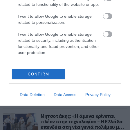
αυτόνομη οδήγηση – Η startup που
related to functionality of the website or app.
απειλεί Tesla και Waymo
I want to allow Google to enable storage
ΙΩΑΝΝΑ ΚΑΡΑ
28.06.2026 | 18:00
related to personalization.
I want to allow Google to enable storage
Η AI ακριβαίνει την τεχνολογία:
related to security, including authentication
Apple και Microsoft αυξάνουν τις
τιμές συσκευών
functionality and fraud prevention, and other
user protection.
ΚΩΣΤΑΣ ΚΑΛΛΙΑΝΤΕΡΗΣ
27.06.2026 | 21:40
CONFIRM
Η Κίνα πιέζει την αμερικανική
κυριαρχία στην AI – Το νέο
γεωπολιτικό μέτωπο της τεχνητής
νοημοσύνης
Data Deletion
Data Access
Privacy Policy
ΚΩΣΤΑΣ ΚΑΛΛΙΑΝΤΕΡΗΣ
27.06.2026 | 21:35
Μητσοτάκης: «Η άμυνα κρίνεται
πλέον στην τεχνολογία» – Η Ελλάδα
επενδύει στη νέα γενιά πολέμου με