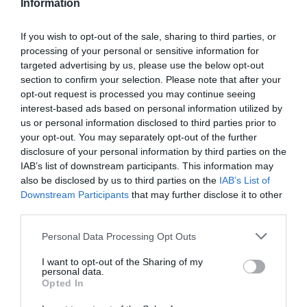
Information
If you wish to opt-out of the sale, sharing to third parties, or
processing of your personal or sensitive information for
targeted advertising by us, please use the below opt-out
section to confirm your selection. Please note that after your
opt-out request is processed you may continue seeing
interest-based ads based on personal information utilized by
us or personal information disclosed to third parties prior to
your opt-out. You may separately opt-out of the further
disclosure of your personal information by third parties on the
IAB’s list of downstream participants. This information may
also be disclosed by us to third parties on the
IAB’s List of
Διαγωνισμός για τις τηλεοπτικές άδειες
Downstream Participants
that may further disclose it to other
third parties.
ΔΕΙΤΕ ΠΡΩΤΟΙ
ΟΛΑ ΤΑ ΝΕΑ ΤΟΥ PAGENEWS ΣΤΟ
Please note that this website/app uses one or more Google
GOOGLE NEWS
Personal Data Processing Opt Outs
services and may gather and store information including but
not limited to your visit or usage behaviour. You may click to
I want to opt-out of the Sharing of my
Σχετικά άρθρα:
personal data.
grant or deny consent to Google and its third-party tags to
Opted In
use your data for below specified purposes in below Google
consent section.