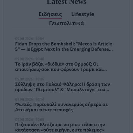
Latest News
Ειδήσεις
Lifestyle
Γεωπολιτικά
09.08.2026 | 10:59
Fidan Drops the Bombshell: “Mecca Is Article
5” — Is Egypt Next in the Emerging Defense
Bloc?
09.08.2026 | 10:45
Το Ιράν βάζει «διόδια» στο Ορμούζ; Οι
απαιτήσεις-σοκ που φέρνουν Τραμπ και
αγορές σε δύσκολη θέση
09.08.2026 | 10:35
Σύλληψη στο Παλαιό Φάληρο: Η δράση των
ομάδων "Πίτμπουλ" & "Μπουλντόγκ" του
"Έντικ"
09.08.2026 | 10:14
Φωτιές: Πορτοκαλί συναγερμός σήμερα σε
Αττική και πέντε περιοχές
09.08.2026 | 10:05
Πεζεσκιάν: Ελπίζουμε να μπει τέλος στην
κατάσταση «ούτε ειρήνη, ούτε πόλεμος»