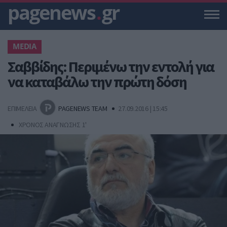
pagenews
.
gr
ΜEDIA
Σαββίδης: Περιμένω την εντολή για
να καταβάλω την πρώτη δόση
ΕΠΙΜΕΛΕΙΑ
PAGENEWS TEAM
27.09.2016 | 15:45
ΧΡΟΝΟΣ ΑΝΑΓΝΩΣΗΣ 1'