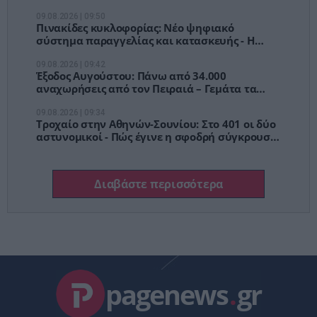
09.08.2026 | 09:50
Πινακίδες κυκλοφορίας: Νέο ψηφιακό
σύστημα παραγγελίας και κατασκευής - Η
διαδικασία βήμα βήμα
09.08.2026 | 09:42
Έξοδος Αυγούστου: Πάνω από 34.000
αναχωρήσεις από τον Πειραιά – Γεμάτα τα
ΚΤΕΛ, αδειάζει η Αθήνα
09.08.2026 | 09:34
Τροχαίο στην Αθηνών-Σουνίου: Στο 401 οι δύο
αστυνομικοί - Πώς έγινε η σφοδρή σύγκρουση
με αυτοκίνητο τουριστών
Διαβάστε περισσότερα
pagenews
.
gr