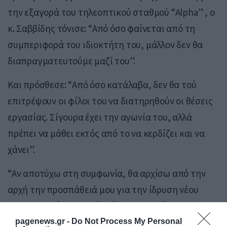
την εξαγορά του τηλεοπτικού σταθμού “Alpha” , ο
κ. Σαββίδης τόνισε: “Από όσο φαίνεται από τη
συμπεριφορά του ιδιοκτήτη του, μάλλον δεν θα
διαπραγματευτούμε μαζί του”.
Και πρόσθεσε: “Από όσο κατάλαβα, δεν θα τού
επιτρέψουν οι φίλοι του να διατηρηθούν οι θέσεις
εργασίας. Σίγουρα έχει την αγωνία του, αλλά
πρέπει να μάθει εκτός από το να κερδίζει και να
χάνει”.
“Αν αποτύχω στη συμφωνία, θα αρχίσω από την
αρχή την προσπάθειά μου για την ίδρυση νέου
τηλεοπτικού καναλιού”. είπε ο κ.Σαββίδης.
pagenews.gr -
Do Not Process My Personal