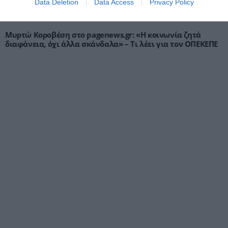
Data Deletion
Data Access
Privacy Policy
Μυρτώ Κοροβέση στο pagenews.gr: «Η κοινωνία ζητά
διαφάνεια, όχι άλλα σκάνδαλα» – Τι λέει για τον ΟΠΕΚΕΠΕ