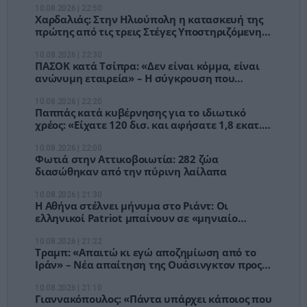
10.08.2026 | 22:50
Χαρδαλιάς: Στην Ηλιούπολη η κατασκευή της
πρώτης από τις τρεις Στέγες Υποστηριζόμενης
Διαβίωσης ΑμεΑ
10.08.2026 | 22:30
ΠΑΣΟΚ κατά Τσίπρα: «Δεν είναι κόμμα, είναι
ανώνυμη εταιρεία» – Η σύγκρουση που
αλλάζει την Κεντροαριστερά
10.08.2026 | 22:20
Παππάς κατά κυβέρνησης για το ιδιωτικό
χρέος: «Είχατε 120 δισ. και αφήσατε 1,8 εκατ.
οφειλέτες να πνίγονται»
10.08.2026 | 22:00
Φωτιά στην Αττικοβοιωτία: 282 ζώα
διασώθηκαν από την πύρινη λαίλαπα
10.08.2026 | 21:30
Η Αθήνα στέλνει μήνυμα στο Ριάντ: Οι
ελληνικοί Patriot μπαίνουν σε «μηνιαίο
έλεγχο» μετά το σύμφωνο με την Τουρκία
10.08.2026 | 21:22
Τραμπ: «Απαιτώ κι εγώ αποζημίωση από το
Ιράν» – Νέα απαίτηση της Ουάσινγκτον προς
την Τεχεράνη
10.08.2026 | 21:10
Γιαννακόπουλος: «Πάντα υπάρχει κάποιος που