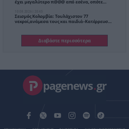
έχει μεγαλύτερο π@@@ από εσένα, οπότε
πρόσεχε»
10.08.2026 | 20:45
Σεισμός Κολομβία: Τουλάχιστον 77
νεκροί,ανάμεσα τους και παιδιά–Κατέρρευσαν
κτίρια,εγκλωβισμένοι στα χαλάσματα
Διαβάστε περισσότερα
pagenews
.
gr