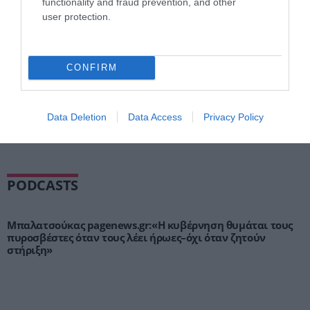
functionality and fraud prevention, and other
user protection.
CONFIRM
Data Deletion
Data Access
Privacy Policy
ΡΟΗ ΕΙΔΗΣΕΩΝ
PODCASTS
Μπαλατσούκας pagenews.gr:«Η κυβέρνηση θυμάται τους
πυροσβέστες όταν τους λέει ήρωες–όχι όταν ζητούν
στήριξη»