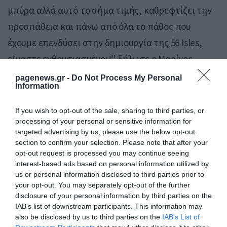
μπύρα αλλά αυτό το σήμα τιμής, καθρεφτίζει την
προσπάθεια και πάνω από όλα το πάθος που
έχουμε επενδύσει στην δημιουργία της 56 Isles,
είμαστε ενθουσιασμένοι!” δήλωσε ο Μαρίνος
Αλεξάνδρου, συνιδρυτής της Μικροζυθοποιίας
pagenews.gr -
Do Not Process My Personal
Information
Πάρου.
If you wish to opt-out of the sale, sharing to third parties, or
processing of your personal or sensitive information for
targeted advertising by us, please use the below opt-out
section to confirm your selection. Please note that after your
opt-out request is processed you may continue seeing
interest-based ads based on personal information utilized by
us or personal information disclosed to third parties prior to
your opt-out. You may separately opt-out of the further
disclosure of your personal information by third parties on the
IAB’s list of downstream participants. This information may
also be disclosed by us to third parties on the
IAB’s List of