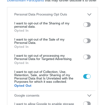
Downstream Participants
that may further disclose it to other
third parties.
Please note that this website/app uses one or more Google
Personal Data Processing Opt Outs
services and may gather and store information including but
Ο ΣΥΝΤΑΚΤΗΣ
not limited to your visit or usage behaviour. You may click to
I want to opt-out of the Sharing of my
personal data.
grant or deny consent to Google and its third-party tags to
Opted In
ΚΩΣΤΑΣ ΚΑΛΛΙΑΝΤΕΡΗΣ
use your data for below specified purposes in below Google
consent section.
ΟΙΚΟΝΟΜΙΚΟΣ ΣΥΝΤΑΚΤΗΣ
I want to opt-out of the Sale of my
Personal Data.
Εξειδικεύεται στην κάλυψη θεμάτων οικονομίας,
Opted In
επιχειρηματικότητας, ενέργειας, μεταφορών,
I want to opt-out of processing my
κατασκευών και αγορών. Παρακολουθεί τις
Personal Data for Targeted Advertising.
οικονομικές εξελίξεις στην Ελλάδα και το
Opted In
εξωτερικό, αναλύοντας τις επιπτώσεις τους στην
I want to opt-out of Collection, Use,
επιχειρηματική δραστηριότητα και την
Retention, Sale, and/or Sharing of my
πραγματική οικονομία. Διαθέτει εμπειρία στη
Personal Data that Is Unrelated with the
Purposes for which it was collected.
δημοσιογραφική κάλυψη οικονομικού και
Opted Out
πολιτικού ρεπορτάζ, καθώς και στη σύνταξη
αναλυτικών άρθρων για την αγορά, τις
Google consents
επενδύσεις και την επιχειρηματικότητα.
I want to allow Google to enable storage