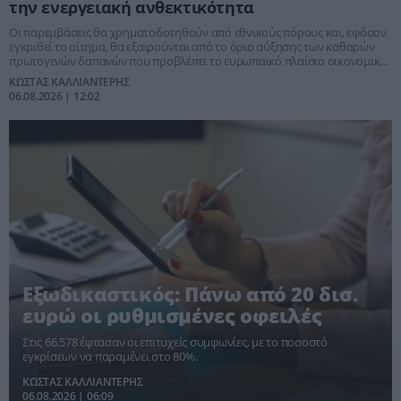
την ενεργειακή ανθεκτικότητα
Οι παρεμβάσεις θα χρηματοδοτηθούν από εθνικούς πόρους και, εφόσον
εγκριθεί το αίτημα, θα εξαιρούνται από το όριο αύξησης των καθαρών
πρωτογενών δαπανών που προβλέπει το ευρωπαϊκό πλαίσιο οικονομικής
διακυβέρνησης
ΚΩΣΤΑΣ ΚΑΛΛΙΑΝΤΕΡΗΣ
06.08.2026 | 12:02
Εξωδικαστικός: Πάνω από 20 δισ.
ευρώ οι ρυθμισμένες οφειλές
Στις 66.578 έφτασαν οι επιτυχείς συμφωνίες, με το ποσοστό
εγκρίσεων να παραμένει στο 80%.
ΚΩΣΤΑΣ ΚΑΛΛΙΑΝΤΕΡΗΣ
06.08.2026 | 06:09