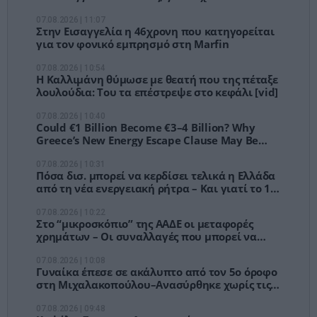
τουριστική ανάπτυξη
07.08.2026 | 11:07
Στην Εισαγγελία η 46χρονη που κατηγορείται
για τον φονικό εμπρησμό στη Marfin
07.08.2026 | 10:54
Η Καλλιμάνη θύμωσε με θεατή που της πέταξε
λουλούδια: Του τα επέστρεψε στο κεφάλι [vid]
07.08.2026 | 10:40
Could €1 Billion Become €3–4 Billion? Why
Greece’s New Energy Escape Clause May Be
Bigger Than It Looks
07.08.2026 | 10:31
Πόσα δισ. μπορεί να κερδίσει τελικά η Ελλάδα
από τη νέα ενεργειακή ρήτρα – Και γιατί το 1
δισ. ίσως είναι μόνο η αρχή
07.08.2026 | 10:22
Στο “μικροσκόπιο” της ΑΑΔΕ οι μεταφορές
χρημάτων – Οι συναλλαγές που μπορεί να
φορολογηθούν ως δωρεές
07.08.2026 | 10:08
Γυναίκα έπεσε σε ακάλυπτο από τον 5ο όροφο
στη Μιχαλακοπούλου–Ανασύρθηκε χωρίς τις
αισθήσεις της
07.08.2026 | 09:48