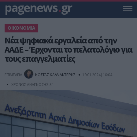
pagenews
.
gr
ΟΙΚΟΝΟΜΙΑ
Νέα ψηφιακά εργαλεία από την
ΑΑΔΕ – Έρχονται το πελατολόγιο για
τους επαγγελματίες
ΕΠΙΜΕΛΕΙΑ
ΚΩΣΤΑΣ ΚΑΛΛΙΑΝΤΕΡΗΣ
19.01.2024 | 10:04
ΧΡΟΝΟΣ ΑΝΑΓΝΩΣΗΣ 3 '