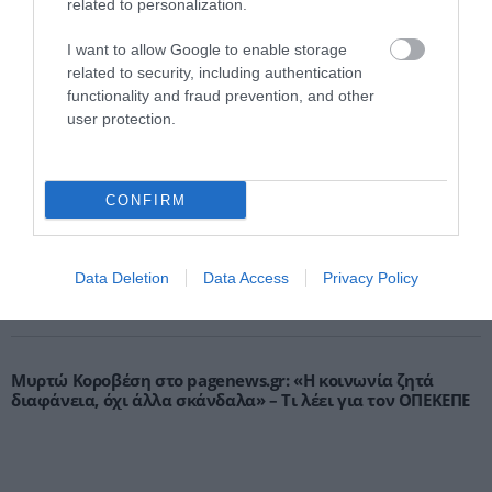
related to personalization.
I want to allow Google to enable storage
related to security, including authentication
Γ.Βρεττάκος στο pagenews.gr: «Το ΠΑΣΟΚ μπλοκάρει τη
functionality and fraud prevention, and other
Συνταγματική Αναθεώρηση και φορτώνει ευθύνες στη
user protection.
χώρα»
CONFIRM
Data Deletion
Data Access
Privacy Policy
Μυρτώ Κοροβέση στο pagenews.gr: «Η κοινωνία ζητά
διαφάνεια, όχι άλλα σκάνδαλα» – Τι λέει για τον ΟΠΕΚΕΠΕ