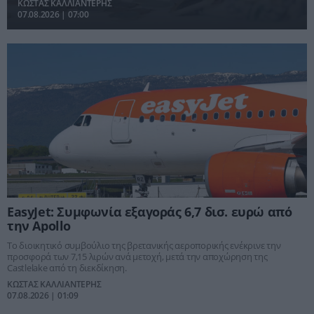
ΚΩΣΤΑΣ ΚΑΛΛΙΑΝΤΕΡΗΣ
συμψηφισμός.
07.08.2026 | 07:00
EasyJet: Συμφωνία εξαγοράς 6,7 δισ. ευρώ από
την Apollo
Το διοικητικό συμβούλιο της βρετανικής αεροπορικής ενέκρινε την
προσφορά των 7,15 λιρών ανά μετοχή, μετά την αποχώρηση της
Castlelake από τη διεκδίκηση.
ΚΩΣΤΑΣ ΚΑΛΛΙΑΝΤΕΡΗΣ
07.08.2026 | 01:09