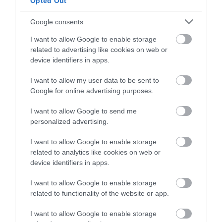
Opted Out
07.08.2026 | 07:00
Google consents
EasyJet: Συμφωνία εξαγοράς 6,7 δισ. ευρώ
από την Apollo
I want to allow Google to enable storage
ΚΩΣΤΑΣ ΚΑΛΛΙΑΝΤΕΡΗΣ
related to advertising like cookies on web or
07.08.2026 | 01:09
device identifiers in apps.
I want to allow my user data to be sent to
Google for online advertising purposes.
PODCASTS
I want to allow Google to send me
personalized advertising.
Μπαλατσούκας pagenews.gr:«Η κυβέρνηση θυμάται τους
I want to allow Google to enable storage
πυροσβέστες όταν τους λέει ήρωες–όχι όταν ζητούν
related to analytics like cookies on web or
στήριξη»
device identifiers in apps.
I want to allow Google to enable storage
related to functionality of the website or app.
I want to allow Google to enable storage