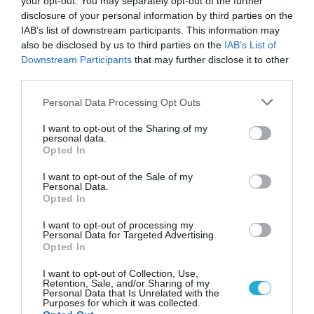
your opt-out. You may separately opt-out of the further
disclosure of your personal information by third parties on the
IAB’s list of downstream participants. This information may
also be disclosed by us to third parties on the
IAB’s List of
Downstream Participants
that may further disclose it to other
third parties.
ΡΟΗ ΕΙΔΗΣΕΩΝ
Please note that this website/app uses one or more Google
Personal Data Processing Opt Outs
Πόσα δισ. μπορεί να κερδίσει η Ελλάδα
services and may gather and store information including but
από τη νέα ενεργειακή ρήτρα–Και γιατί το
not limited to your visit or usage behaviour. You may click to
I want to opt-out of the Sharing of my
1 δισ. ίσως είναι μόνο η αρχή
personal data.
grant or deny consent to Google and its third-party tags to
Opted In
ΚΩΣΤΑΣ ΚΑΛΛΙΑΝΤΕΡΗΣ
use your data for below specified purposes in below Google
07.08.2026 | 10:31
consent section.
I want to opt-out of the Sale of my
Personal Data.
Στο “μικροσκόπιο” της ΑΑΔΕ οι μεταφορές
Opted In
χρημάτων – Οι συναλλαγές που μπορεί να
φορολογηθούν ως δωρεές
I want to opt-out of processing my
ΚΩΣΤΑΣ ΚΑΛΛΙΑΝΤΕΡΗΣ
Personal Data for Targeted Advertising.
07.08.2026 | 10:22
Opted In
Τέλος στην «παγίδα» της προσωπικής
I want to opt-out of Collection, Use,
διαφοράς: Αυξήσεις για 670.000
Retention, Sale, and/or Sharing of my
Personal Data that Is Unrelated with the
συνταξιούχους από το 2026
Purposes for which it was collected.
ΚΩΣΤΑΣ ΚΑΛΛΙΑΝΤΕΡΗΣ