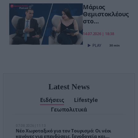
συνεχίζουμε πιο
Μάριος
δυναμικά»
Θεμιστοκλέους
στο
pagenews.gr:
«Το νέο ΕΣΥ
14.07.2026 | 18:38
είναι ήδη εδώ
30 min
– Τέλος στις
αναμονές των
χειρουργείων»
Latest News
Ειδήσεις
Lifestyle
Γεωπολιτικά
07.08.2026 | 11:13
Νέο Χωροταξικό για τον Τουρισμό: Οι νέοι
κανόνες για επενδύσεις, ξενοδοχεία και