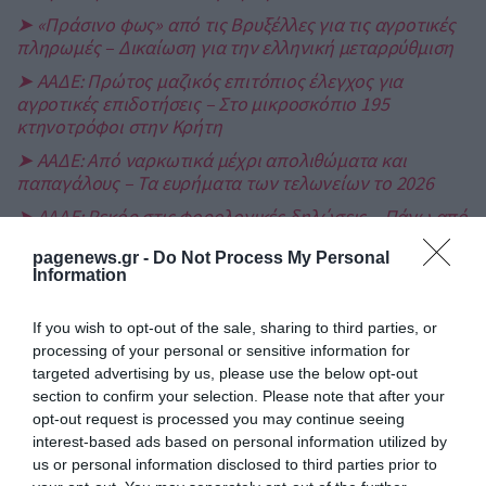
➤ «Πράσινο φως» από τις Βρυξέλλες για τις αγροτικές
πληρωμές – Δικαίωση για την ελληνική μεταρρύθμιση
➤ ΑΑΔΕ: Πρώτος μαζικός επιτόπιος έλεγχος για
αγροτικές επιδοτήσεις – Στο μικροσκόπιο 195
κτηνοτρόφοι στην Κρήτη
➤ ΑΑΔΕ: Από ναρκωτικά μέχρι απολιθώματα και
παπαγάλους – Τα ευρήματα των τελωνείων το 2026
➤ ΑΑΔΕ: Ρεκόρ στις φορολογικές δηλώσεις – Πάνω από
6,7 εκατ. εμπρόθεσμες υποβολές
pagenews.gr -
Do Not Process My Personal
Information
If you wish to opt-out of the sale, sharing to third parties, or
processing of your personal or sensitive information for
targeted advertising by us, please use the below opt-out
section to confirm your selection. Please note that after your
opt-out request is processed you may continue seeing
interest-based ads based on personal information utilized by
us or personal information disclosed to third parties prior to