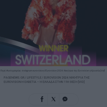
Πηγή Φωτογραφίας: instagram eurovision//Eurovision 2024: Νικήτρια της Eurovision η Κροατία [vid]
PAGENEWS.GR
/
LIFESTYLE
/
EUROVISION 2024: ΝΙΚΗΤΡΙΑ ΤΗΣ
EUROVISION Η ΕΛΒΕΤΙΑ – Η ΕΛΛΑΔΑ ΣΤΗΝ 11Η ΘΕΣΗ [VID]