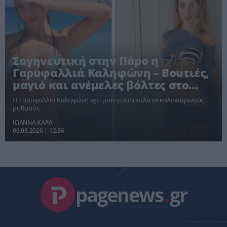
Σαγηνευτική στην Πάρο η
Γαρυφαλλιά Καληφώνη – Βουτιές,
μαγιό και ανέμελες βόλτες στο
νησί [pics]
Η Γαρυφαλλιά Καληφώνη έχει μπει για τα καλά σε καλοκαιρινούς
ρυθμούς
ΙΩΑΝΝΑ ΚΑΡΑ
06.08.2026 | 12:36
pagenews
.
gr