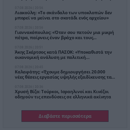
Αστυνομία [vid]
07.08.2026 | 20:56
Λιακούλη: «Το σκάνδαλο των υποκλοπών δεν
μπορεί να μείνει στο σκοτάδι ενός αρχείου»
07.08.2026 | 20:56
Γιαννακόπουλος: «Όταν σου πετούν μια μικρή
πέτρα, παίρνεις έναν βράχο και τους
καταστρέφεις» [vid]
07.08.2026 | 20:51
Άκης Σκέρτσος κατά ΠΑΣΟΚ: «Υποκαθιστά την
οικονομική ανάλυση με πολιτική
προπαγάνδα»
07.08.2026 | 20:45
Καλαφάτης: «Έχουμε δημιουργήσει 20.000
νέες θέσεις εργασίας υψηλής εξειδίκευσης τα
τελευταία επτά χρόνια»
07.08.2026 | 20:36
Χρυσή Βίζα: Τούρκοι, Ισραηλινοί και Κινέζοι
οδηγούν τις επενδύσεις σε ελληνικά ακίνητα
Διαβάστε περισσότερα