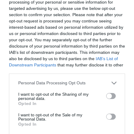
processing of your personal or sensitive information for
Ελένη Βουλγαράκη: Ξεσπά για τις φήμες
targeted advertising by us, please use the below opt-out
χωρισμού με τον Φώτη
section to confirm your selection. Please note that after your
Ιωαννίδη..”Διασταυρώστε καμιά
opt-out request is processed you may continue seeing
πληροφορία”
ΙΩΑΝΝΑ ΚΑΡΑ
interest-based ads based on personal information utilized by
07.08.2026 | 17:37
us or personal information disclosed to third parties prior to
Ιωάννα Τούνη και Δημήτρης Ρομπέρτο: Η
your opt-out. You may separately opt-out of the further
αδημοσίευτη φωτογραφία που άναψε
disclosure of your personal information by third parties on the
φωτιές στα social media
IAB’s list of downstream participants. This information may
ΙΩΑΝΝΑ ΚΑΡΑ
also be disclosed by us to third parties on the
IAB’s List of
07.08.2026 | 14:53
Downstream Participants
that may further disclose it to other
third parties.
Ανδρομάχη: Οι πόζες μέσα στη θάλασσα
που τράβηξαν όλα τα βλέμματα [pics]
Please note that this website/app uses one or more Google
Personal Data Processing Opt Outs
ΙΩΑΝΝΑ ΚΑΡΑ
services and may gather and store information including but
07.08.2026 | 13:04
not limited to your visit or usage behaviour. You may click to
I want to opt-out of the Sharing of my
personal data.
grant or deny consent to Google and its third-party tags to
Opted In
Η Καλλιμάνη θύμωσε με θεατή που της
use your data for below specified purposes in below Google
πέταξε λουλούδια: Του τα επέστρεψε στο
consent section.
I want to opt-out of the Sale of my
κεφάλι [vid]
Personal Data.
Opted In
ΙΩΑΝΝΑ ΚΑΡΑ
07.08.2026 | 10:54