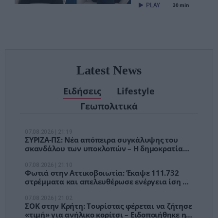
είναι ήδη εδώ
30 min
– Τέλος στις
αναμονές των
χειρουργείων»
Latest News
Ειδήσεις
Lifestyle
Γεωπολιτικά
07.08.2026 | 21:19
ΣΥΡΙΖΑ-ΠΣ: Νέα απόπειρα συγκάλυψης του
σκανδάλου των υποκλοπών – Η δημοκρατία
δεν μπαίνει στο αρχείο
07.08.2026 | 21:10
Φωτιά στην Αττικοβοιωτία: Έκαψε 111.732
στρέμματα και απελευθέρωσε ενέργεια ίση με
6 βόμβες Χιροσίμα
07.08.2026 | 21:02
ΣΟΚ στην Κρήτη: Τουρίστας φέρεται να ζήτησε
«τιμή» για ανήλικο κορίτσι – Ειδοποιήθηκε η