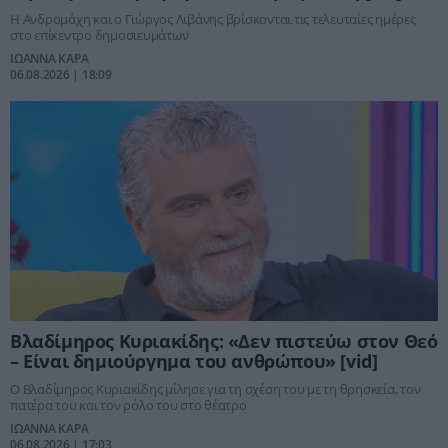
Η Ανδρομάχη και ο Γιώργος Λιβάνης βρίσκονται τις τελευταίες ημέρες
στο επίκεντρο δημοσιευμάτων
ΙΩΑΝΝΑ ΚΑΡΑ
06.08.2026 | 18:09
Βλαδίμηρος Κυριακίδης: «Δεν πιστεύω στον Θεό
– Είναι δημιούργημα του ανθρώπου» [vid]
Ο Βλαδίμηρος Κυριακίδης μίλησε για τη σχέση του με τη θρησκεία, τον
πατέρα του και τον ρόλο του στο θέατρο
ΙΩΑΝΝΑ ΚΑΡΑ
06.08.2026 | 17:03