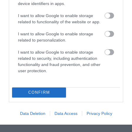
device identifiers in apps.
I want to allow Google to enable storage
related to functionality of the website or app.
I want to allow Google to enable storage
related to personalization.
I want to allow Google to enable storage
related to security, including authentication
Μυρτώ Κοροβέση στο pagenews.gr: «Η κοινωνία ζητά
functionality and fraud prevention, and other
διαφάνεια, όχι άλλα σκάνδαλα» – Τι λέει για τον ΟΠΕΚΕΠΕ
user protection.
CONFIRM
Data Deletion
Data Access
Privacy Policy