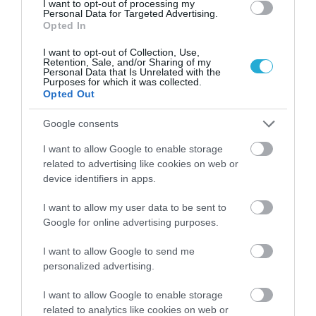
I want to opt-out of processing my
Personal Data for Targeted Advertising.
Opted In
I want to opt-out of Collection, Use,
PODCASTS
Retention, Sale, and/or Sharing of my
Personal Data that Is Unrelated with the
Purposes for which it was collected.
Opted Out
Μπαλατσούκας pagenews.gr:«Η κυβέρνηση θυμάται τους
πυροσβέστες όταν τους λέει ήρωες–όχι όταν ζητούν
στήριξη»
Google consents
I want to allow Google to enable storage
related to advertising like cookies on web or
device identifiers in apps.
I want to allow my user data to be sent to
Google for online advertising purposes.
I want to allow Google to send me
personalized advertising.
Γ.Βρεττάκος στο pagenews.gr: «Το ΠΑΣΟΚ μπλοκάρει τη
Συνταγματική Αναθεώρηση και φορτώνει ευθύνες στη
I want to allow Google to enable storage
χώρα»
related to analytics like cookies on web or