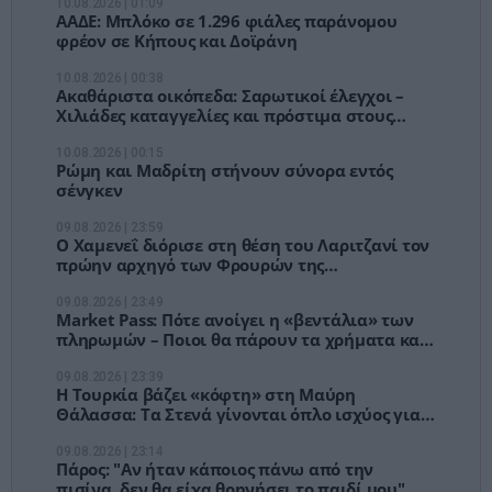
10.08.2026 | 01:09
ΑΑΔΕ: Μπλόκο σε 1.296 φιάλες παράνομου
φρέον σε Κήπους και Δοϊράνη
10.08.2026 | 00:38
Ακαθάριστα οικόπεδα: Σαρωτικοί έλεγχοι –
Χιλιάδες καταγγελίες και πρόστιμα στους
ιδιοκτήτες
10.08.2026 | 00:15
Ρώμη και Μαδρίτη στήνουν σύνορα εντός
σένγκεν
09.08.2026 | 23:59
Ο Χαμενεΐ διόρισε στη θέση του Λαριτζανί τον
πρώην αρχηγό των Φρουρών της
Επανάστασης, Μοχσέν Ρεζαΐ
09.08.2026 | 23:49
Market Pass: Πότε ανοίγει η «βεντάλια» των
πληρωμών – Ποιοι θα πάρουν τα χρήματα και
τα κριτήρια
09.08.2026 | 23:39
Η Τουρκία βάζει «κόφτη» στη Μαύρη
Θάλασσα: Τα Στενά γίνονται όπλο ισχύος για
πετρέλαιο, σιτηρά και πόλεμο
09.08.2026 | 23:14
Πάρος: "Αν ήταν κάποιος πάνω από την
πισίνα, δεν θα είχα θρηνήσει το παιδί μου",