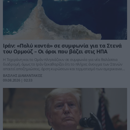
Ιράν: «Πολύ κοντά» σε συμφωνία για τα Στενά
του Ορμούζ – Οι όροι που βάζει στις ΗΠΑ
Η Τεχεράνη και το Ομάν πλησιάζουν σε συμφωνία για νέα θαλάσσια
διαδρομή, όμως το Ιράν ξεκαθαρίζει ότι το πλήρες άνοιγμα των Στενών
απαιτεί αποζημιώσεις, άρση κυρώσεων και τερματισμό των αμερικανικών
πιέσεων.
ΒΑΣΙΛΗΣ ΔΙΑΜΑΝΤΑΚΟΣ
09.08.2026 | 02:33