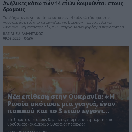
Ανήλικες κάτω των 14 ετών κοιμούνται στους
δρόμους
Τουλάχιστον πέντε κορίτσια κάτω των 14 ετών εξετάστηκαν στο
νοσοκομείο μετά από καταγγελίες για βιασμό – Γιατρός μιλά για
«υγειονομική καταστροφή», ενώ υπάρχουν αναφορές για περισσότερα
περιστατικά σεξουαλικών επιθέσεων.
ΒΑΣΙΛΗΣ ΔΙΑΜΑΝΤΑΚΟΣ
09.08.2026 | 00:36
Νέα επίθεση στην Ουκρανία: «Η
Ρωσία σκότωσε μία γιαγιά, έναν
παππού και το 3 ετών εγγόνι
τους», λέει ο Ζελένσκι
«Τα θύματα υπέστησαν θερμικά εγκαύματα και τραύματα από
θραύσματα» αναφέρει ο Ουκρανός πρόεδρος