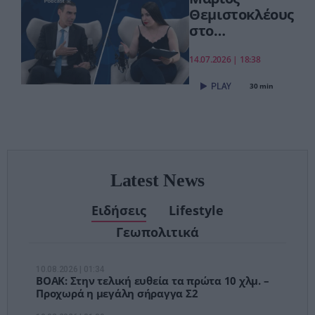
Θεμιστοκλέους
στο
pagenews.gr:
«Το νέο ΕΣΥ
14.07.2026 | 18:38
είναι ήδη εδώ
30 min
– Τέλος στις
αναμονές των
χειρουργείων»
Latest News
Ειδήσεις
Lifestyle
Γεωπολιτικά
10.08.2026 | 01:34
ΒΟΑΚ: Στην τελική ευθεία τα πρώτα 10 χλμ. –
Προχωρά η μεγάλη σήραγγα Σ2