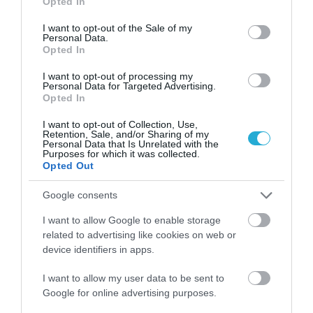
Opted In
use your data for below specified purposes in below Google
consent section.
I want to opt-out of the Sale of my
Personal Data.
Γ.Βρεττάκος στο pagenews.gr: «Το ΠΑΣΟΚ μπλοκάρει τη
Opted In
Συνταγματική Αναθεώρηση και φορτώνει ευθύνες στη
χώρα»
I want to opt-out of processing my
Personal Data for Targeted Advertising.
Opted In
I want to opt-out of Collection, Use,
Retention, Sale, and/or Sharing of my
Personal Data that Is Unrelated with the
Purposes for which it was collected.
Opted Out
Google consents
I want to allow Google to enable storage
Μυρτώ Κοροβέση στο pagenews.gr: «Η κοινωνία ζητά
related to advertising like cookies on web or
διαφάνεια, όχι άλλα σκάνδαλα» – Τι λέει για τον ΟΠΕΚΕΠΕ
device identifiers in apps.
I want to allow my user data to be sent to
Google for online advertising purposes.