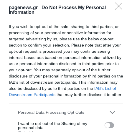
Ιατρικός Σύλλογος Θέουτα: 8.000
pagenews.gr -
Do Not Process My Personal
μετανάστες παραμένουν στην πόλη-
Information
Κίνδυνος επιδημιών
ΒΑΣΙΛΗΣ ΔΙΑΜΑΝΤΑΚΟΣ
If you wish to opt-out of the sale, sharing to third parties, or
09.08.2026 | 15:23
processing of your personal or sensitive information for
targeted advertising by us, please use the below opt-out
section to confirm your selection. Please note that after your
opt-out request is processed you may continue seeing
PODCASTS
interest-based ads based on personal information utilized by
us or personal information disclosed to third parties prior to
your opt-out. You may separately opt-out of the further
Μπαλατσούκας pagenews.gr:«Η κυβέρνηση θυμάται τους
disclosure of your personal information by third parties on the
πυροσβέστες όταν τους λέει ήρωες–όχι όταν ζητούν
IAB’s list of downstream participants. This information may
στήριξη»
also be disclosed by us to third parties on the
IAB’s List of
Downstream Participants
that may further disclose it to other
third parties.
Please note that this website/app uses one or more Google
Personal Data Processing Opt Outs
services and may gather and store information including but
not limited to your visit or usage behaviour. You may click to
I want to opt-out of the Sharing of my
personal data.
grant or deny consent to Google and its third-party tags to