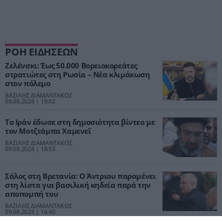
ΡΟΗ ΕΙΔΗΣΕΩΝ
Ζελένσκι: Έως 50.000 Βορειοκορεάτες
στρατιώτες στη Ρωσία – Νέα κλιμάκωση
στον πόλεμο
ΒΑΣΙΛΗΣ ΔΙΑΜΑΝΤΑΚΟΣ
09.08.2026 | 19:02
Το Ιράν έδωσε στη δημοσιότητα βίντεο με
τον Μοτζτάμπα Χαμενεΐ
ΒΑΣΙΛΗΣ ΔΙΑΜΑΝΤΑΚΟΣ
09.08.2026 | 18:53
Σάλος στη Βρετανία: Ο Άντριου παραμένει
στη λίστα για βασιλική κηδεία παρά την
αποπομπή του
ΒΑΣΙΛΗΣ ΔΙΑΜΑΝΤΑΚΟΣ
09.08.2026 | 16:40