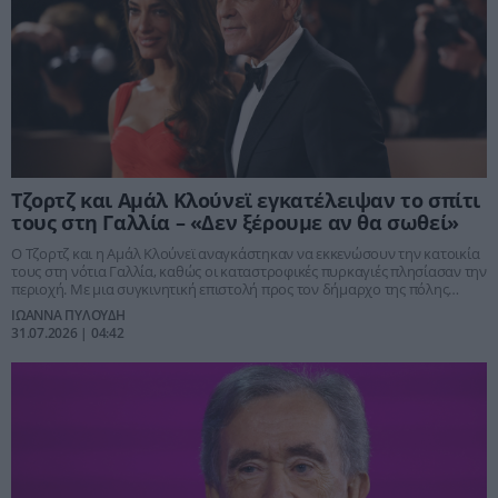
Τζορτζ και Αμάλ Κλούνεϊ εγκατέλειψαν το σπίτι
τους στη Γαλλία – «Δεν ξέρουμε αν θα σωθεί»
Ο Τζορτζ και η Αμάλ Κλούνεϊ αναγκάστηκαν να εκκενώσουν την κατοικία
τους στη νότια Γαλλία, καθώς οι καταστροφικές πυρκαγιές πλησίασαν την
περιοχή. Με μια συγκινητική επιστολή προς τον δήμαρχο της πόλης
εξέφρασαν την αγωνία τους για το αν το σπίτι τους θα αντέξει, αλλά και τη
ΙΩΑΝΝΑ ΠΥΛΟΥΔΗ
στήριξή τους στην τοπική κοινωνία.
31.07.2026 | 04:42