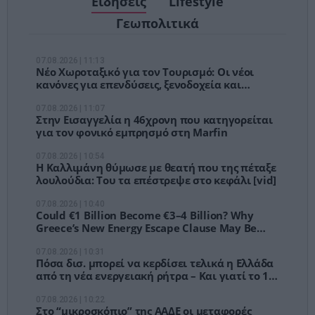
Ειδήσεις
Lifestyle
Γεωπολιτικά
07.08.2026 | 11:13
Νέο Χωροταξικό για τον Τουρισμό: Οι νέοι
κανόνες για επενδύσεις, ξενοδοχεία και
τουριστική ανάπτυξη
07.08.2026 | 11:07
Στην Εισαγγελία η 46χρονη που κατηγορείται
για τον φονικό εμπρησμό στη Marfin
07.08.2026 | 10:54
Η Καλλιμάνη θύμωσε με θεατή που της πέταξε
λουλούδια: Του τα επέστρεψε στο κεφάλι [vid]
07.08.2026 | 10:40
Could €1 Billion Become €3–4 Billion? Why
Greece’s New Energy Escape Clause May Be
Bigger Than It Looks
07.08.2026 | 10:31
Πόσα δισ. μπορεί να κερδίσει τελικά η Ελλάδα
από τη νέα ενεργειακή ρήτρα – Και γιατί το 1
δισ. ίσως είναι μόνο η αρχή
07.08.2026 | 10:22
Στο “μικροσκόπιο” της ΑΑΔΕ οι μεταφορές