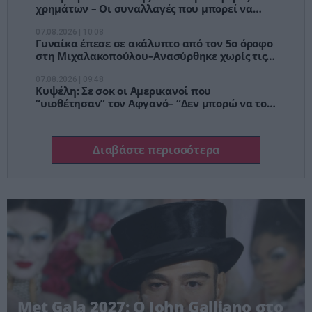
χρημάτων – Οι συναλλαγές που μπορεί να
φορολογηθούν ως δωρεές
07.08.2026 | 10:08
Γυναίκα έπεσε σε ακάλυπτο από τον 5ο όροφο
στη Μιχαλακοπούλου–Ανασύρθηκε χωρίς τις
αισθήσεις της
07.08.2026 | 09:48
Κυψέλη: Σε σοκ οι Αμερικανοί που
“υιοθέτησαν” τον Αφγανό– “Δεν μπορώ να το
πιστέψω”
Διαβάστε περισσότερα
Met Gala 2027: Ο John Galliano στο