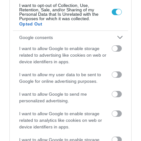
I want to opt-out of Collection, Use,
Retention, Sale, and/or Sharing of my
Personal Data that Is Unrelated with the
Purposes for which it was collected.
Opted Out
Google consents
I want to allow Google to enable storage
related to advertising like cookies on web or
device identifiers in apps.
Γ.Βρεττάκος στο pagenews.gr: «Το ΠΑΣΟΚ μπλοκάρει τη
Συνταγματική Αναθεώρηση και φορτώνει ευθύνες στη
I want to allow my user data to be sent to
χώρα»
Google for online advertising purposes.
I want to allow Google to send me
personalized advertising.
I want to allow Google to enable storage
related to analytics like cookies on web or
device identifiers in apps.
I want to allow Google to enable storage