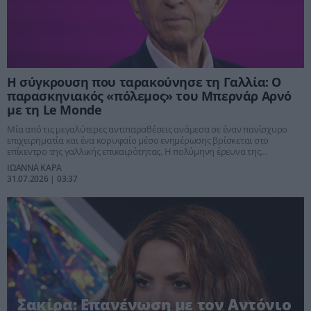
Η σύγκρουση που ταρακούνησε τη Γαλλία: Ο
παρασκηνιακός «πόλεμος» του Μπερνάρ Αρνό
με τη Le Monde
Μία από τις μεγαλύτερες αντιπαραθέσεις ανάμεσα σε έναν πανίσχυρο
επιχειρηματία και ένα κορυφαίο μέσο ενημέρωσης βρίσκεται στο
επίκεντρο της γαλλικής επικαιρότητας. Η πολύμηνη έρευνα της
εφημερίδας Le Monde για την επιχειρηματική αυτοκρατορία του
ΙΩΑΝΝΑ ΚΑΡΑ
Μπερνάρ Αρνό προκάλεσε έντονες αντιδράσεις, αναδεικνύοντας τη
31.07.2026 | 03:37
διαχρονική σύγκρουση ανάμεσα στην ερευνητική δημοσιογραφία και
την ισχύ των μεγάλων οικονομικών ομίλων.
Σακίρα: Επανένωση με τον Αντόνιο