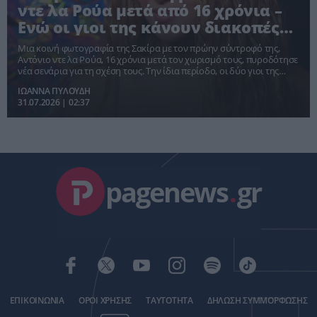
ντε λα Ρούα μετά από 16 χρόνια –
Ενώ οι γιοι της κάνουν διακοπές
με τον Πικέ
Μια κοινή φωτογραφία της Σακίρα με τον πρώην σύντροφό της,
Αντόνιο ντε λα Ρούα, 16 χρόνια μετά τον χωρισμό τους, πυροδότησε
νέα σενάρια για τη σχέση τους. Την ίδια περίοδο, οι δύο γιοι της
τραγουδίστριας περνούν χρόνο με τον πατέρα τους, Ζεράρ Πικέ.
ΙΩΑΝΝΑ ΠΥΛΟΥΔΗ
31.07.2026 | 02:37
pagenews
.
gr
ΕΠΙΚΟΙΝΩΝΙΑ
ΟΡΟΙ ΧΡΗΣΗΣ
ΤΑΥΤΟΤΗΤΑ
ΔΗΛΩΣΗ ΣΥΜΜΟΡΦΩΣΗΣ