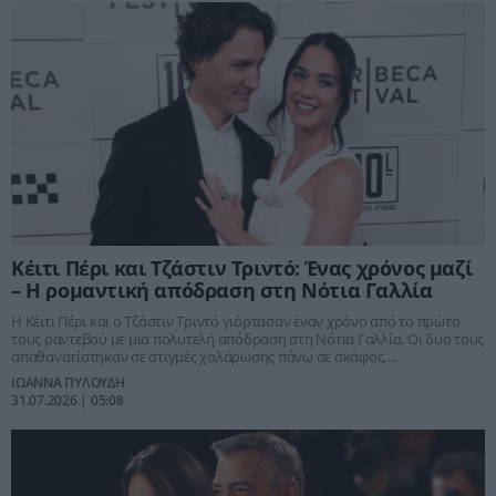
Κέιτι Πέρι και Τζάστιν Τριντό: Ένας χρόνος μαζί
– Η ρομαντική απόδραση στη Νότια Γαλλία
Η Κέιτι Πέρι και ο Τζάστιν Τριντό γιόρτασαν έναν χρόνο από το πρώτο
τους ραντεβού με μια πολυτελή απόδραση στη Νότια Γαλλία. Οι δυο τους
απαθανατίστηκαν σε στιγμές χαλάρωσης πάνω σε σκάφος,
επιβεβαιώνοντας ότι η σχέση τους παραμένει πιο δυνατή από ποτέ.
ΙΩΑΝΝΑ ΠΥΛΟΥΔΗ
31.07.2026 | 05:08