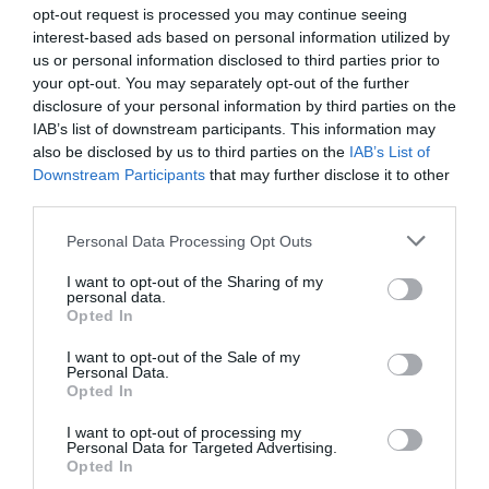
05.08.2026 | 04:07
opt-out request is processed you may continue seeing
interest-based ads based on personal information utilized by
us or personal information disclosed to third parties prior to
Met Gala 2027: Ο John Galliano στο
επίκεντρο μιας ιστορικής και
your opt-out. You may separately opt-out of the further
αμφιλεγόμενης έκθεσης
disclosure of your personal information by third parties on the
ΙΩΑΝΝΑ ΠΥΛΟΥΔΗ
IAB’s list of downstream participants. This information may
04.08.2026 | 00:37
also be disclosed by us to third parties on the
IAB’s List of
Downstream Participants
that may further disclose it to other
Έξυπνα γυαλιά τύπου Meta: Οι
third parties.
φθηνότερες επιλογές και το μεγάλο
πρόβλημα
Please note that this website/app uses one or more Google
Personal Data Processing Opt Outs
ΚΩΣΤΑΣ ΚΑΛΛΙΑΝΤΕΡΗΣ
services and may gather and store information including but
02.08.2026 | 18:05
not limited to your visit or usage behaviour. You may click to
I want to opt-out of the Sharing of my
personal data.
grant or deny consent to Google and its third-party tags to
Opted In
use your data for below specified purposes in below Google
consent section.
I want to opt-out of the Sale of my
PODCASTS
Personal Data.
Opted In
I want to opt-out of processing my
Μπαλατσούκας pagenews.gr:«Η κυβέρνηση θυμάται τους
Personal Data for Targeted Advertising.
πυροσβέστες όταν τους λέει ήρωες–όχι όταν ζητούν
Opted In
στήριξη»