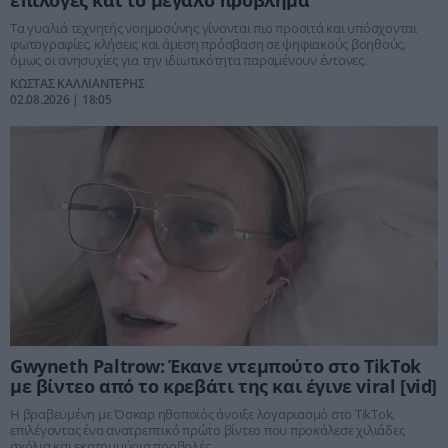
επιλογές και το μεγάλο πρόβλημα
Τα γυαλιά τεχνητής νοημοσύνης γίνονται πιο προσιτά και υπόσχονται
φωτογραφίες, κλήσεις και άμεση πρόσβαση σε ψηφιακούς βοηθούς,
όμως οι ανησυχίες για την ιδιωτικότητα παραμένουν έντονες.
ΚΩΣΤΑΣ ΚΑΛΛΙΑΝΤΕΡΗΣ
02.08.2026 | 18:05
Gwyneth Paltrow: Έκανε ντεμπούτο στο TikTok
με βίντεο από το κρεβάτι της και έγινε viral [vid]
Η βραβευμένη με Όσκαρ ηθοποιός άνοιξε λογαριασμό στο TikTok,
επιλέγοντας ένα ανατρεπτικό πρώτο βίντεο που προκάλεσε χιλιάδες
σχόλια και εκατομμύρια προβολές.