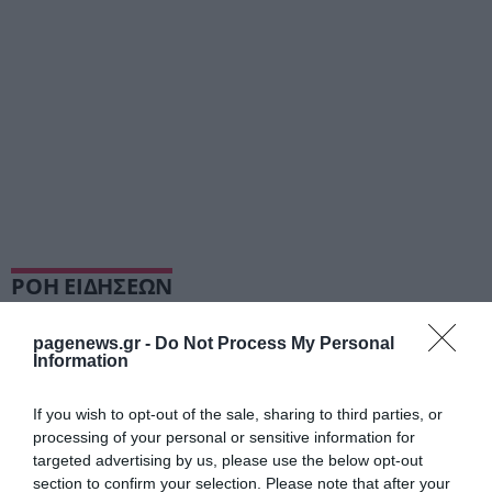
ΡΟΗ ΕΙΔΗΣΕΩΝ
Ντόναλντ Τραμπ Τζούνιορ: Το «αντίο» των
7,6 εκατ. δολαρίων στην Γκίλφοϊλ
pagenews.gr -
Do Not Process My Personal
Information
ΙΩΑΝΝΑ ΠΥΛΟΥΔΗ
06.08.2026 | 20:51
If you wish to opt-out of the sale, sharing to third parties, or
Marius Borg Høiby: Επέστρεψε στο
processing of your personal or sensitive information for
Skaugum με ηλεκτρονικό βραχιολάκι
targeted advertising by us, please use the below opt-out
ΙΩΑΝΝΑ ΠΥΛΟΥΔΗ
section to confirm your selection. Please note that after your