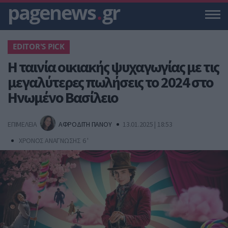
pagenews
.
gr
EDITOR'S PICK
Η ταινία οικιακής ψυχαγωγίας με τις
μεγαλύτερες πωλήσεις το 2024 στο
Ηνωμένο Βασίλειο
ΕΠΙΜΕΛΕΙΑ
ΑΦΡΟΔΙΤΗ ΠΑΝΟΥ
13.01.2025 | 18:53
ΧΡΟΝΟΣ ΑΝΑΓΝΩΣΗΣ 6 '