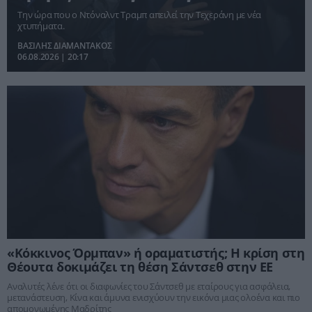
χτυπήσουμε»
Την ώρα που ο Ντόναλντ Τραμπ απειλεί την Τεχεράνη με νέα
χτυπήματα.
ΒΑΣΙΛΗΣ ΔΙΑΜΑΝΤΑΚΟΣ
06.08.2026 | 20:17
«Κόκκινος Όρμπαν» ή οραματιστής; Η κρίση στη
Θέουτα δοκιμάζει τη θέση Σάντσεθ στην ΕΕ
Αναλυτές λένε ότι οι διαφωνίες του Σάντσεθ με εταίρους για ασφάλεια,
μετανάστευση, Κίνα και άμυνα ενισχύουν την εικόνα μιας ολοένα και πιο
απομονωμένης Μαδρίτης