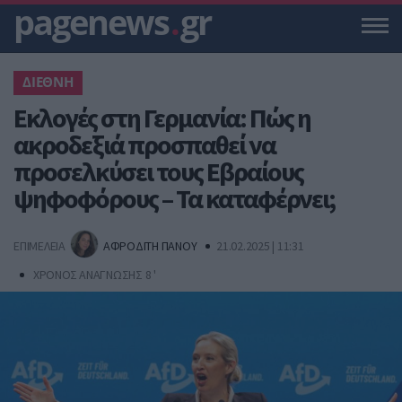
pagenews
.
gr
ΔΙΕΘΝΗ
Εκλογές στη Γερμανία: Πώς η
ακροδεξιά προσπαθεί να
προσελκύσει τους Εβραίους
ψηφοφόρους – Τα καταφέρνει;
ΕΠΙΜΕΛΕΙΑ
ΑΦΡΟΔΙΤΗ ΠΑΝΟΥ
21.02.2025 | 11:31
ΧΡΟΝΟΣ ΑΝΑΓΝΩΣΗΣ 8 '