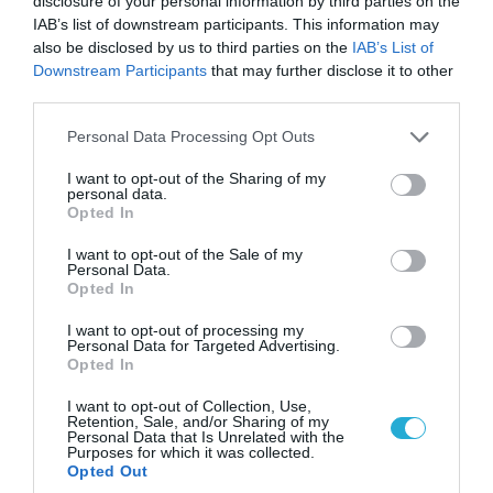
disclosure of your personal information by third parties on the
πλειονότητα της οποίας είναι μετανάστες. Σχεδόν
IAB’s list of downstream participants. This information may
also be disclosed by us to third parties on the
IAB’s List of
ο μισός εβραϊκός πληθυσμός της χώρας έχει ρίζες
Downstream Participants
that may further disclose it to other
στην Ουκρανία, ενώ εκτιμάται ότι το 90% έχει την
third parties.
καταγωγή από την πρώην Σοβιετική Ένωση,
Please note that this website/app uses one or more Google
Personal Data Processing Opt Outs
services and may gather and store information including but
σύμφωνα με τη Hanna Veiler, πρόεδρο της
not limited to your visit or usage behaviour. You may click to
I want to opt-out of the Sharing of my
personal data.
Γερμανικής Ένωσης Εβραίων Φοιτητών.
grant or deny consent to Google and its third-party tags to
Opted In
use your data for below specified purposes in below Google
consent section.
«Η αφήγησή τους είναι ότι «είμαστε οι μόνοι που
I want to opt-out of the Sale of my
Personal Data.
μπορούμε να σώσουμε τους Εβραίους, επειδή ο
Opted In
μεγαλύτερος κίνδυνος που αντιμετωπίζουν οι
I want to opt-out of processing my
Personal Data for Targeted Advertising.
Εβραίοι είναι οι μουσουλμάνοι»», δήλωσε η Veiler, ο
Opted In
οποίος πιστεύει ότι η «ρατσιστική ρητορική» του
I want to opt-out of Collection, Use,
Retention, Sale, and/or Sharing of my
AfD θα βλάψει και τους Εβραίους μετανάστες.
Personal Data that Is Unrelated with the
Purposes for which it was collected.
Opted Out
Τόσο ο Lange όσο και η Veiler τόνισαν ότι το