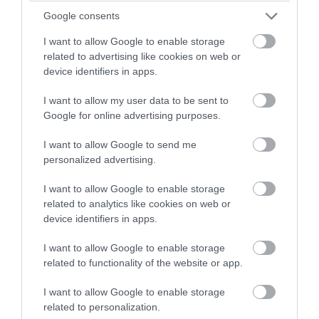
«Εβραίοι στο AfD» δεν αντιπροσωπεύουν τις
Google consents
εβραϊκές πολιτικές απόψεις στη Γερμανία. Ο
I want to allow Google to enable storage
related to advertising like cookies on web or
αντισημιτισμός αυξάνεται στη Γερμανία,
device identifiers in apps.
υποστήριξαν, αλλά το AfD δεν είναι η
I want to allow my user data to be sent to
απάντηση.
«Το AfD δεν θα μας σώσει. Το AfD
Google for online advertising purposes.
εργαλειοποιεί τις εβραϊκές ανησυχίες. Και δυστυχώς
I want to allow Google to send me
για κάποιους ανθρώπους, αυτό λειτουργεί»
, δήλωσε
personalized advertising.
η Veiler.
I want to allow Google to enable storage
related to analytics like cookies on web or
Ο Guy Katz, ισραηλινογερμανός καθηγητής στο
device identifiers in apps.
Πανεπιστήμιο Εφαρμοσμένων Επιστημών του
I want to allow Google to enable storage
Μονάχου, δήλωσε στο Polirico ότι γνωρίζει
related to functionality of the website or app.
Εβραίους ψηφοφόρους που σκοπεύουν να
I want to allow Google to enable storage
ψηφίσουν το AfD για να διαμαρτυρηθούν για την
related to personalization.