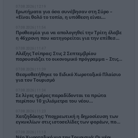
07.08.2026 | 12:19
Ερωτήματα για όσα συνέβησαν στη Σύρο –
«Είναι θολό το τοπίο, η υπόθεση είναι
περίεργη»
07.08.2026 | 11:54
Προθεσμία για να απολογηθεί την Τρίτη έλαβε
η 46χρονη που κατηγορείται για την επίθεση
στη Marfin
07.08.2026 | 11:47
Αλέξης Τσίπρας: Στις 2 Σεπτεμβρίου
παρουσιάζει το οικονομικό πρόγραμμα – Στις 9
η ομιλία του στη ΔΕΘ
07.08.2026 | 11:39
Θεσμοθετήθηκε το Ειδικό Χωροταξικό Πλαίσιο
για τον Τουρισμό
07.08.2026 | 11:34
Σε λίγες ημέρες παραδίδονται τα πρώτα
περίπου 10 χιλιόμετρα του νέου
αυτοκινητοδρόμου στην Κρήτη
07.08.2026 | 11:23
Χατζηδάκης: Υποχρεωτική η δημοσίευση των
εγκυκλίων στις ιστοσελίδες των φορέων, που
τις εκδίδουν -Άκυρες όσες δεν αναρτώνται
07.08.2026 | 11:13
Νέο Χωροταξικό για τον Τουρισμό: Οι νέοι