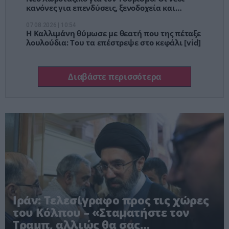
κανόνες για επενδύσεις, ξενοδοχεία και
τουριστική ανάπτυξη
07.08.2026 | 10:54
Η Καλλιμάνη θύμωσε με θεατή που της πέταξε
λουλούδια: Του τα επέστρεψε στο κεφάλι [vid]
Διαβάστε περισσότερα
Ιράν: Τελεσίγραφο προς τις χώρες
του Κόλπου – «Σταματήστε τον
Τραμπ, αλλιώς θα σας