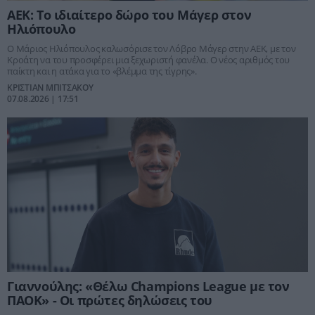
ΑΕΚ: Το ιδιαίτερο δώρο του Μάγερ στον
Ηλιόπουλο
Ο Μάριος Ηλιόπουλος καλωσόρισε τον Λόβρο Μάγερ στην ΑΕΚ, με τον
Κροάτη να του προσφέρει μια ξεχωριστή φανέλα. Ο νέος αριθμός του
παίκτη και η ατάκα για το «βλέμμα της τίγρης».
ΚΡΙΣΤΙΑΝ ΜΠΙΤΣΑΚΟΥ
07.08.2026 | 17:51
Γιαννούλης: «Θέλω Champions League με τον
ΠΑΟΚ» - Οι πρώτες δηλώσεις του