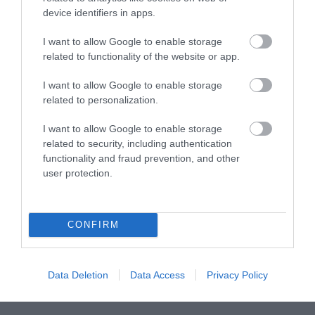
device identifiers in apps.
I want to allow Google to enable storage
related to functionality of the website or app.
I want to allow Google to enable storage
related to personalization.
I want to allow Google to enable storage
related to security, including authentication
Μυρτώ Κοροβέση στο pagenews.gr: «Η κοινωνία ζητά
διαφάνεια, όχι άλλα σκάνδαλα» – Τι λέει για τον ΟΠΕΚΕΠΕ
functionality and fraud prevention, and other
user protection.
CONFIRM
Data Deletion
Data Access
Privacy Policy