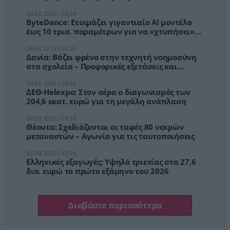
08.08.2026 | 05:09
ByteDance: Ετοιμάζει γιγαντιαίο AI μοντέλο
έως 10 τρισ. παραμέτρων για να «χτυπήσει»
την Anthropic
08.08.2026 | 04:36
Δανία: Βάζει φρένο στην τεχνητή νοημοσύνη
στα σχολεία – Προφορικές εξετάσεις και
έλεγχος υπολογιστών
08.08.2026 | 04:05
ΔΕΘ-Helexpo: Στον αέρα ο διαγωνισμός των
204,6 εκατ. ευρώ για τη μεγάλη ανάπλαση
08.08.2026 | 03:38
Θέουτα: Σχεδιάζονται οι ταφές 80 νεκρών
μεταναστών – Αγωνία για τις ταυτοποιήσεις
08.08.2026 | 03:06
Ελληνικές εξαγωγές: Υψηλό τριετίας στα 27,6
δισ. ευρώ το πρώτο εξάμηνο του 2026
Διαβάστε περισσότερα