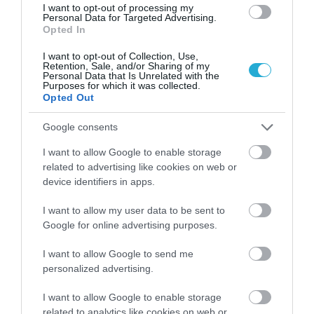
I want to opt-out of processing my
Personal Data for Targeted Advertising.
Opted In
PODCASTS
I want to opt-out of Collection, Use,
Retention, Sale, and/or Sharing of my
Personal Data that Is Unrelated with the
Purposes for which it was collected.
Μπαλατσούκας pagenews.gr:«Η κυβέρνηση θυμάται τους
Opted Out
πυροσβέστες όταν τους λέει ήρωες–όχι όταν ζητούν
στήριξη»
Google consents
I want to allow Google to enable storage
related to advertising like cookies on web or
device identifiers in apps.
I want to allow my user data to be sent to
Google for online advertising purposes.
I want to allow Google to send me
personalized advertising.
Γ.Βρεττάκος στο pagenews.gr: «Το ΠΑΣΟΚ μπλοκάρει τη
Συνταγματική Αναθεώρηση και φορτώνει ευθύνες στη
I want to allow Google to enable storage
χώρα»
related to analytics like cookies on web or