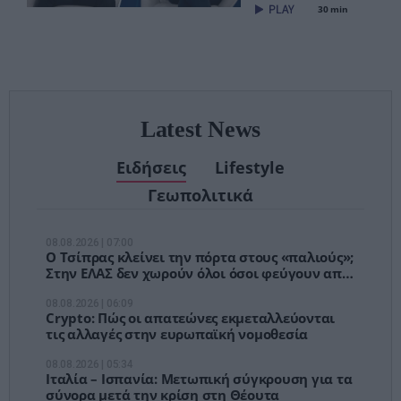
30 min
– Τέλος στις
αναμονές των
χειρουργείων»
Latest News
Ειδήσεις
Lifestyle
Γεωπολιτικά
08.08.2026 | 07:00
Ο Τσίπρας κλείνει την πόρτα στους «παλιούς»;
Στην ΕΛΑΣ δεν χωρούν όλοι όσοι φεύγουν από
τον ΣΥΡΙΖΑ
08.08.2026 | 06:09
Crypto: Πώς οι απατεώνες εκμεταλλεύονται
τις αλλαγές στην ευρωπαϊκή νομοθεσία
08.08.2026 | 05:34
Ιταλία – Ισπανία: Μετωπική σύγκρουση για τα
σύνορα μετά την κρίση στη Θέουτα