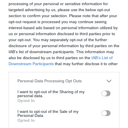
processing of your personal or sensitive information for
Γιαννακόπουλος: «Όταν σου πετούν μια
targeted advertising by us, please use the below opt-out
μικρή πέτρα, παίρνεις έναν βράχο και
section to confirm your selection. Please note that after your
τους καταστρέφεις» [vid]
opt-out request is processed you may continue seeing
ΚΡΙΣΤΙΑΝ ΜΠΙΤΣΑΚΟΥ
interest-based ads based on personal information utilized by
07.08.2026 | 20:56
us or personal information disclosed to third parties prior to
EuroLeague: Οι κορυφαίες μεταγραφές
your opt-out. You may separately opt-out of the further
των 20 ομάδων – Μοντέρο για Ολυμπιακό,
disclosure of your personal information by third parties on the
Ομπράντοβιτς για Παναθηναϊκό
IAB’s list of downstream participants. This information may
ΚΡΙΣΤΙΑΝ ΜΠΙΤΣΑΚΟΥ
also be disclosed by us to third parties on the
IAB’s List of
07.08.2026 | 20:28
Downstream Participants
that may further disclose it to other
third parties.
Ολυμπιακός: Η άδεια εργασίας καθυστερεί
την ανακοίνωση του Αντρέ Λουίς
Please note that this website/app uses one or more Google
Personal Data Processing Opt Outs
ΚΡΙΣΤΙΑΝ ΜΠΙΤΣΑΚΟΥ
services and may gather and store information including but
07.08.2026 | 19:48
not limited to your visit or usage behaviour. You may click to
I want to opt-out of the Sharing of my
personal data.
grant or deny consent to Google and its third-party tags to
Opted In
Παναθηναϊκός: Ψυχραιμία, ενίσχυση στον
use your data for below specified purposes in below Google
άξονα και πρόκριση στη Σόφια
consent section.
I want to opt-out of the Sale of my
ΚΡΙΣΤΙΑΝ ΜΠΙΤΣΑΚΟΥ
Personal Data.
07.08.2026 | 19:03
Opted In