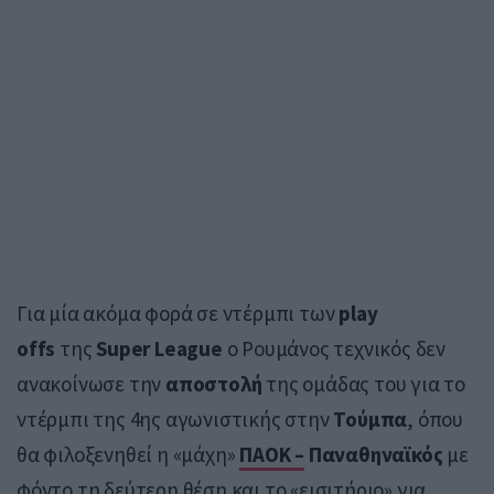
Για μία ακόμα φορά σε ντέρμπι των
play
offs
της
Super League
ο Ρουμάνος τεχνικός δεν
ανακοίνωσε την
αποστολή
της ομάδας του για το
ντέρμπι της 4ης αγωνιστικής στην
Τούμπα
, όπου
θα φιλοξενηθεί η «μάχη»
ΠΑΟΚ –
Παναθηναϊκός
με
φόντο τη δεύτερη θέση και το «εισιτήριο» για