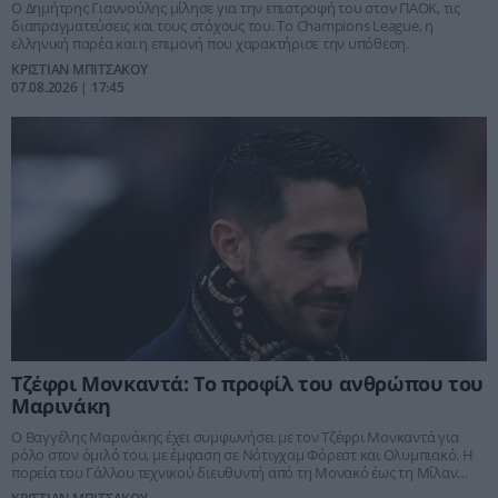
Ο Δημήτρης Γιαννούλης μίλησε για την επιστροφή του στον ΠΑΟΚ, τις
διαπραγματεύσεις και τους στόχους του. Το Champions League, η
ελληνική παρέα και η επιμονή που χαρακτήρισε την υπόθεση.
ΚΡΙΣΤΙΑΝ ΜΠΙΤΣΑΚΟΥ
07.08.2026 | 17:45
Τζέφρι Μονκαντά: Το προφίλ του ανθρώπου του
Μαρινάκη
Ο Βαγγέλης Μαρινάκης έχει συμφωνήσει με τον Τζέφρι Μονκαντά για
ρόλο στον όμιλό του, με έμφαση σε Νότιγχαμ Φόρεστ και Ολυμπιακό. Η
πορεία του Γάλλου τεχνικού διευθυντή από τη Μονακό έως τη Μίλαν
εξηγεί γιατί θεωρείται ξεχωριστή περίπτωση.