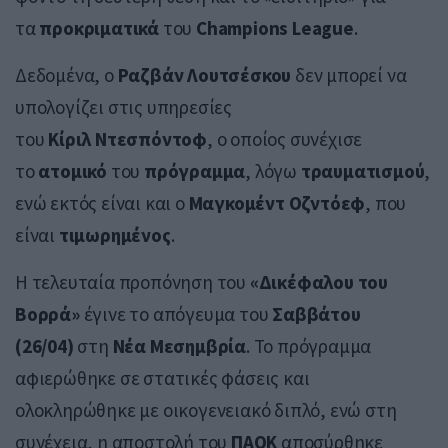
τα
προκριματικά
του
Champions
League
.
Δεδομένα, ο
Ραζβάν Λουτσέσκου
δεν μπορεί να
υπολογίζει στις υπηρεσίες
του
Κίριλ
Ντεσπόντοφ
, ο οποίος συνέχισε
το
ατομικό
του
πρόγραμμα
, λόγω
τραυματισμού
,
ενώ εκτός είναι και ο
Μαγκομέντ
Οζντόεφ
, που
είναι
τιμωρημένος
.
Η τελευταία προπόνηση του
«Δικέφαλου του
Βορρά»
έγινε το απόγευμα του
Σαββάτου
(26/04)
στη
Νέα
Μεσημβρία
. Το πρόγραμμα
αφιερώθηκε σε στατικές φάσεις και
ολοκληρώθηκε με οικογενειακό διπλό, ενώ στη
συνέχεια, η αποστολή του
ΠΑΟΚ
αποσύρθηκε