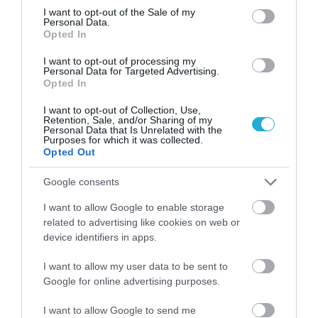
consent section.
I want to opt-out of the Sale of my
περισσότερη ενέργεια ανά λίβρα.
Personal Data.
Opted In
Ίσως να έχετε παρατηρήσει ότι οι μπαταρίες είναι
I want to opt-out of processing my
Personal Data for Targeted Advertising.
παντού αυτές τις μέρες.
Opted In
Αυτές οι τάσεις δείχνουν ότι μια βιομηχανία
I want to opt-out of Collection, Use,
Retention, Sale, and/or Sharing of my
Personal Data that Is Unrelated with the
μπαταριών εισέρχεται σε μια νέα φάση ανάπτυξής
Purposes for which it was collected.
Opted Out
της», ανέφερε ο IEA στην έκδοση ενημερωτικού
δελτίου του σχολίου του.
Google consents
I want to allow Google to enable storage
Πηγή: Pagenews.gr
related to advertising like cookies on web or
device identifiers in apps.
I want to allow my user data to be sent to
Google for online advertising purposes.
I want to allow Google to send me