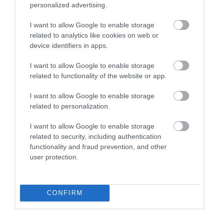
personalized advertising.
I want to allow Google to enable storage
related to analytics like cookies on web or
device identifiers in apps.
I want to allow Google to enable storage
related to functionality of the website or app.
I want to allow Google to enable storage
Ο ΣΥΝΤΑΚΤΗΣ
related to personalization.
ΚΩΣΤΑΣ ΚΑΛΛΙΑΝΤΕΡΗΣ
I want to allow Google to enable storage
related to security, including authentication
ΟΙΚΟΝΟΜΙΚΟΣ ΣΥΝΤΑΚΤΗΣ
functionality and fraud prevention, and other
Εξειδικεύεται στην κάλυψη θεμάτων οικονομίας,
user protection.
επιχειρηματικότητας, ενέργειας, μεταφορών,
κατασκευών και αγορών. Παρακολουθεί τις
οικονομικές εξελίξεις στην Ελλάδα και το
CONFIRM
εξωτερικό, αναλύοντας τις επιπτώσεις τους στην
επιχειρηματική δραστηριότητα και την