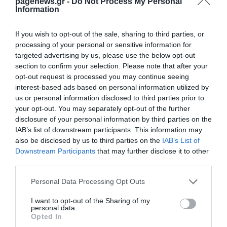
pagenews.gr -
Do Not Process My Personal
Information
Στο σχόλιό του, ο IEA επεσήμανε τα φθηνότερα
If you wish to opt-out of the sale, sharing to third parties, or
υλικά μπαταριών και τις βιομηχανικές εξελίξεις ως
processing of your personal or sensitive information for
βασικούς παράγοντες για τις φθηνότερες
targeted advertising by us, please use the below opt-out
section to confirm your selection. Please note that after your
μπαταρίες. Η Κίνα ηγείται παγκοσμίως στην
opt-out request is processed you may continue seeing
παραγωγή μπαταριών, σύμφωνα με την έκθεση,
interest-based ads based on personal information utilized by
us or personal information disclosed to third parties prior to
αν και άλλα έθνη αγωνίζονται να επεκτείνουν την
your opt-out. You may separately opt-out of the further
παραγωγή τους.
disclosure of your personal information by third parties on the
IAB’s list of downstream participants. This information may
also be disclosed by us to third parties on the
IAB’s List of
Εν τω μεταξύ, οι εξελίξεις στην τεχνολογία από
Downstream Participants
that may further disclose it to other
πλήθος πανεπιστημιακών και εταιρικών
third parties.
ερευνητών συμβάλλουν επίσης στο να γίνουν οι
Please note that this website/app uses one or more Google
Personal Data Processing Opt Outs
services and may gather and store information including but
μπαταρίες ελαφρύτερες, μικρότερες,
not limited to your visit or usage behaviour. You may click to
I want to opt-out of the Sharing of my
ασφαλέστερες, φθηνότερες, πιο ανακυκλώσιμες,
personal data.
grant or deny consent to Google and its third-party tags to
Opted In
use your data for below specified purposes in below Google
πιο μακροχρόνιες και ικανές να αποθηκεύουν