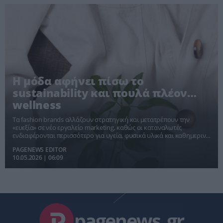
Η μόδα αφήνει πίσω το
sustainability και πουλά πλέον…
wellness
Τα fashion brands αλλάζουν στρατηγική και μετατρέπουν την
«ευεξία» σε νέο εργαλείο marketing, καθώς οι καταναλωτές
ενδιαφέρονται περισσότερο για υγεία, φυσικά υλικά και καθημερινή
εμπειρία χρήσης
PAGENEWS EDITOR
10.05.2026 | 06:09
pagenews
.
gr