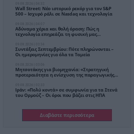
09.08.2026 | 04:32
Wall Street: Νέο ιστορικό ρεκόρ για τον S&P
500 – Ισχυρό ράλι σε Nasdaq και τεχνολογία
09.08.2026 | 04:07
Αδύναμα χέρια και θολή όραση: Πώς η
τεχνολογία επηρεάζει τη φυσική μας
κατάσταση
09.08.2026 | 03:34
Συντάξεις Σεπτεμβρίου: Πότε πληρώνονται –
Οι ημερομηνίες για όλα τα Ταμεία
09.08.2026 | 03:06
Μητσοτάκης για βιομηχανία: «Στρατηγική
προτεραιότητα η ενίσχυση της παραγωγικής
βάσης»
09.08.2026 | 02:33
Ιράν: «Πολύ κοντά» σε συμφωνία για τα Στενά
του Ορμούζ – Οι όροι που βάζει στις ΗΠΑ
Διαβάστε περισσότερα