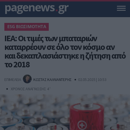
pagenews
.
gr
ESG ΒΙΩΣΙΜΟΤΗΤΑ
ΙΕΑ: Οι τιμές των μπαταριών
καταρρέουν σε όλο τον κόσμο αν
και δεκαπλασιάστηκε η ζήτηση από
το 2018
ΕΠΙΜΕΛΕΙΑ
ΚΩΣΤΑΣ ΚΑΛΛΙΑΝΤΕΡΗΣ
02.05.2025 | 10:53
ΧΡΟΝΟΣ ΑΝΑΓΝΩΣΗΣ 4 '