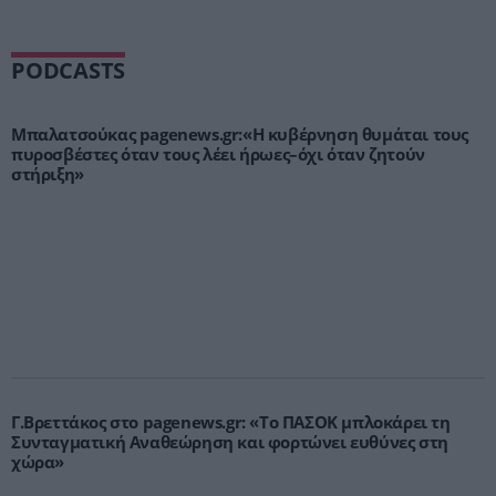
PODCASTS
Μπαλατσούκας pagenews.gr:«Η κυβέρνηση θυμάται τους
πυροσβέστες όταν τους λέει ήρωες–όχι όταν ζητούν
στήριξη»
Γ.Βρεττάκος στο pagenews.gr: «Το ΠΑΣΟΚ μπλοκάρει τη
Συνταγματική Αναθεώρηση και φορτώνει ευθύνες στη
χώρα»