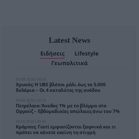
– Τέλος στις
αναμονές των
χειρουργείων»
Latest News
Ειδήσεις
Lifestyle
Γεωπολιτικά
09.08.2026 | 06:09
Χρυσός: Η UBS βλέπει ράλι έως τα 5.000
δολάρια – Οι 4 καταλύτες της ανόδου
09.08.2026 | 05:36
Πετρέλαιο: Άνοδος 1% με το βλέμμα στο
Ορμούζ – Εβδομαδιαίες απώλειες άνω του 7%
09.08.2026 | 05:06
Κράμπες: Γιατί εμφανίζονται ξαφνικά και τι
πρέπει να κάνετε εκείνη τη στιγμή