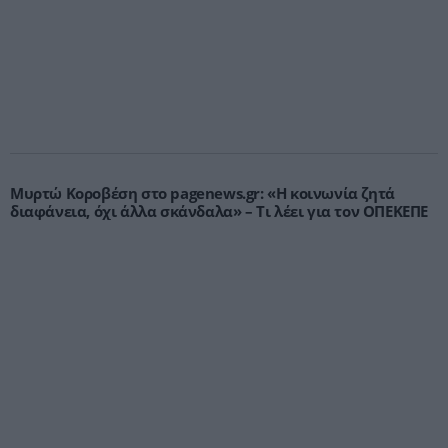
Μυρτώ Κοροβέση στο pagenews.gr: «Η κοινωνία ζητά
διαφάνεια, όχι άλλα σκάνδαλα» – Τι λέει για τον ΟΠΕΚΕΠΕ