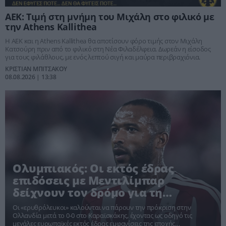
ΑΕΚ: Τιμή στη μνήμη του Μιχάλη στο φιλικό με
την Athens Kallithea
Η ΑΕΚ και η Athens Kallithea θα αποτίσουν φόρο τιμής στον Μιχάλη
Κατσούρη πριν από το φιλικό στη Νέα Φιλαδέλφεια. Δωρεάν η είσοδος
για τους φιλάθλους, με ενός λεπτού σιγή και μαύρα περιβραχιόνια.
ΚΡΙΣΤΙΑΝ ΜΠΙΤΣΑΚΟΥ
08.08.2026 | 13:38
Ολυμπιακός: Οι εκτός έδρας
επιδόσεις με Μεντιλίμπαρ
δείχνουν τον δρόμο για τη
Ναϊμέγκεν
Οι «ερυθρόλευκοι» καλούνται να πάρουν την πρόκριση στην
Ολλανδία μετά το 0-0 στο Καραϊσκάκης, έχοντας ως οδηγό τις
μεγάλες ευρωπαϊκές εκτός έδρας εμφανίσεις της εποχής