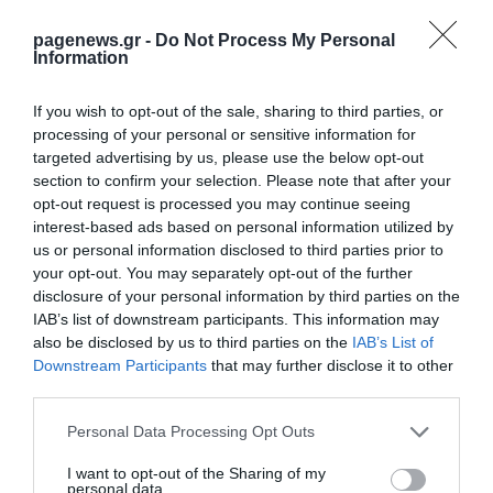
ΚΡΙΣΤΙΑΝ ΜΠΙΤΣΑΚΟΥ
08.08.2026 | 15:41
pagenews.gr -
Do Not Process My Personal
Information
Ολυμπιακός: Ο Μεντιλίμπαρ ετοιμάζει
Ροντινέι για βασικό δεξί μπακ στη ρεβάνς
If you wish to opt-out of the sale, sharing to third parties, or
με τη Ναϊμέγκεν
processing of your personal or sensitive information for
ΚΡΙΣΤΙΑΝ ΜΠΙΤΣΑΚΟΥ
08.08.2026 | 14:23
targeted advertising by us, please use the below opt-out
section to confirm your selection. Please note that after your
opt-out request is processed you may continue seeing
interest-based ads based on personal information utilized by
us or personal information disclosed to third parties prior to
PODCASTS
your opt-out. You may separately opt-out of the further
disclosure of your personal information by third parties on the
IAB’s list of downstream participants. This information may
Μπαλατσούκας pagenews.gr:«Η κυβέρνηση θυμάται τους
also be disclosed by us to third parties on the
IAB’s List of
πυροσβέστες όταν τους λέει ήρωες–όχι όταν ζητούν
στήριξη»
Downstream Participants
that may further disclose it to other
third parties.
Please note that this website/app uses one or more Google
Personal Data Processing Opt Outs
services and may gather and store information including but
not limited to your visit or usage behaviour. You may click to
I want to opt-out of the Sharing of my
personal data.