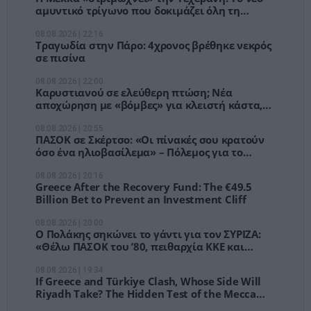
αμυντικό τρίγωνο που δοκιμάζει όλη τη
στρατηγική του Ιράν
08.08.2026 | 22:16
Τραγωδία στην Πάρο: 4χρονος βρέθηκε νεκρός
σε πισίνα
08.08.2026 | 22:00
Καρυστιανού σε ελεύθερη πτώση; Νέα
αποχώρηση με «βόμβες» για κλειστή κάστα,
φίμωση και αυθαιρεσία
08.08.2026 | 20:55
ΠΑΣΟΚ σε Σκέρτσο: «Οι πίνακές σου κρατούν
όσο ένα ηλιοβασίλεμα» – Πόλεμος για το
πορτοφόλι των Ελλήνων
08.08.2026 | 20:16
Greece After the Recovery Fund: The €49.5
Billion Bet to Prevent an Investment Cliff
08.08.2026 | 20:00
Ο Πολάκης σηκώνει το γάντι για τον ΣΥΡΙΖΑ:
«Θέλω ΠΑΣΟΚ του ’80, πειθαρχία ΚΚΕ και
δρόμο»
08.08.2026 | 19:34
If Greece and Türkiye Clash, Whose Side Will
Riyadh Take? The Hidden Test of the Mecca
Defense Pact