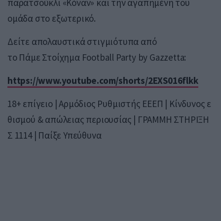
παρατσούκλι «Κόναν» και την αγαπημένη του
ομάδα στο εξωτερικό.
Δείτε
απολαυστικά
στιγμιότυπα από
το
Πάμε
Στοίχημα
Football Party by Gazzetta:
https://www.youtube.com/shorts/2EXS016flkk
18+
επίγειο
|
Αρμόδιος
Ρυθμιστής
ΕΕΕΠ
|
Κίνδυνος
ε
θισμού
&
απώλειας
περιουσίας
|
ΓΡΑΜΜΗ
ΣΤΗΡΙΞΗ
Σ
1114 |
Παίξε
Υπεύθυνα