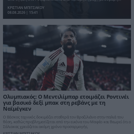
ασθένεια.
ΚΡΙΣΤΙΑΝ ΜΠΙΤΣΑΚΟΥ
08.08.2026 | 15:41
Ολυμπιακός: Ο Μεντιλίμπαρ ετοιμάζει Ροντινέι
για βασικό δεξί μπακ στη ρεβάνς με τη
Ναϊμέγκεν
Ο Βάσκος τεχνικός δοκιμάζει σταθερά τον Βραζιλιάνο στην παλιά του
θέση, καθώς προβληματίζεται από την εικόνα του Μαφέο και θεωρεί ότι ο
Σάλιακας χρειάζεται ακόμη χρόνο προσαρμογής.
ΚΡΙΣΤΙΑΝ ΜΠΙΤΣΑΚΟΥ