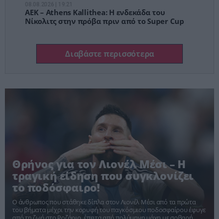
08.08.2026 | 19:21
ΑΕΚ – Athens Kallithea: Η ενδεκάδα του
Νίκολιτς στην πρόβα πριν από το Super Cup
Διαβάστε περισσότερα
Θρήνος για τον Λιονέλ Μέσι – Η
τραγική είδηση που συγκλονίζει
το ποδόσφαιρο!
Ο άνθρωπος που στάθηκε δίπλα στον Λιονέλ Μέσι από τα πρώτα
του βήματα μέχρι την κορυφή του παγκόσμιου ποδοσφαίρου έφυγε
από τη ζωή στο Ροζάριο, έπειτα από πολύμηνη μάχη με σοβαρή