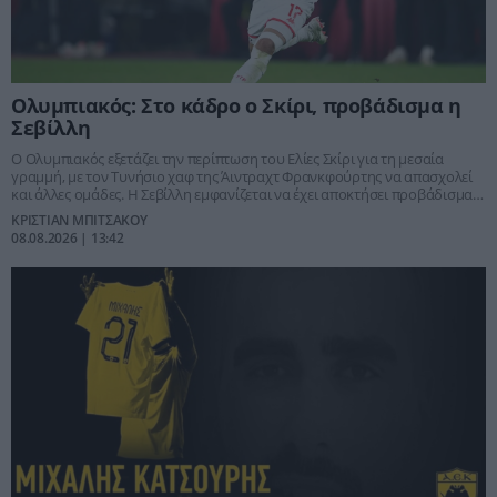
Ολυμπιακός: Στο κάδρο ο Σκίρι, προβάδισμα η
Σεβίλλη
Ο Ολυμπιακός εξετάζει την περίπτωση του Ελίες Σκίρι για τη μεσαία
γραμμή, με τον Τυνήσιο χαφ της Άιντραχτ Φρανκφούρτης να απασχολεί
και άλλες ομάδες. Η Σεβίλλη εμφανίζεται να έχει αποκτήσει προβάδισμα
έναντι των «ερυθρόλευκων» και της Φιορεντίνα.
ΚΡΙΣΤΙΑΝ ΜΠΙΤΣΑΚΟΥ
08.08.2026 | 13:42