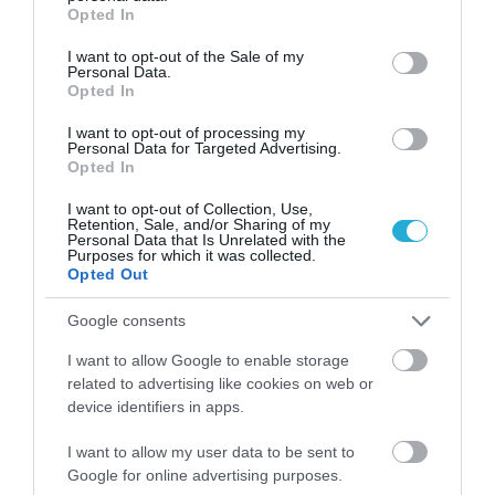
grant or deny consent to Google and its third-party tags to
Opted In
use your data for below specified purposes in below Google
consent section.
I want to opt-out of the Sale of my
Personal Data.
Opted In
Γ.Βρεττάκος στο pagenews.gr: «Το ΠΑΣΟΚ μπλοκάρει τη
I want to opt-out of processing my
Συνταγματική Αναθεώρηση και φορτώνει ευθύνες στη
Personal Data for Targeted Advertising.
χώρα»
Opted In
I want to opt-out of Collection, Use,
Retention, Sale, and/or Sharing of my
Personal Data that Is Unrelated with the
Purposes for which it was collected.
Opted Out
Google consents
I want to allow Google to enable storage
related to advertising like cookies on web or
Μυρτώ Κοροβέση στο pagenews.gr: «Η κοινωνία ζητά
device identifiers in apps.
διαφάνεια, όχι άλλα σκάνδαλα» – Τι λέει για τον ΟΠΕΚΕΠΕ
I want to allow my user data to be sent to
Google for online advertising purposes.