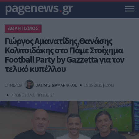
pagenews
.
gr
ΑΘΛΗΤΙΣΜΟΣ
Γιώργος Αμανατίδης,Θανάσης
Κολιτσιδάκης στο Πάμε Στοίχημα
Football Party by Gazzetta για τον
τελικό κυπέλλου
ΕΠΙΜΕΛΕΙΑ
ΒΑΣΙΛΗΣ ΔΙΑΜΑΝΤΑΚΟΣ
19.05.2025 | 19:42
ΧΡΟΝΟΣ ΑΝΑΓΝΩΣΗΣ 2 '