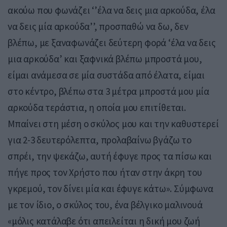
ακούω που φωνάζει ‘’έλα να δεις μια αρκούδα, έλα
να δεις μία αρκούδα’’, προσπαθώ να δω, δεν
βλέπω, με ξαναφωνάζει δεύτερη φορά ‘έλα να δεις
μια αρκούδα’ και ξαφνικά βλέπω μπροστά μου,
είμαι ανάμεσα σε μία συστάδα από έλατα, είμαι
στο κέντρο, βλέπω στα 3 μέτρα μπροστά μου μία
αρκούδα τεράστια, η οποία μου επιτίθεται.
Μπαίνει στη μέση ο σκύλος μου και την καθυστερεί
για 2-3 δευτερόλεπτα, προλαβαίνω βγάζω το
σπρέι, την ψεκάζω, αυτή έφυγε προς τα πίσω και
πήγε προς τον Χρήστο που ήταν στην άκρη του
γκρεμού, τον δίνει μία και έφυγε κάτω». Σύμφωνα
με τον ίδιο, ο σκύλος του, ένα βέλγικο μαλινουά
«μόλις κατάλαβε ότι απειλείται η δική μου ζωή