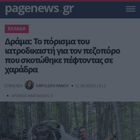
pagenews
.
gr
ΕΛΛΑΔΑ
Δράμα: Το πόρισμα του
ιατροδικαστή για τον πεζοπόρο
που σκοτώθηκε πέφτοντας σε
χαράδρα
ΕΠΙΜΕΛΕΙΑ
ΑΦΡΟΔΙΤΗ ΠΑΝΟΥ
11.06.2025 | 15:11
ΧΡΟΝΟΣ ΑΝΑΓΝΩΣΗΣ 5 '