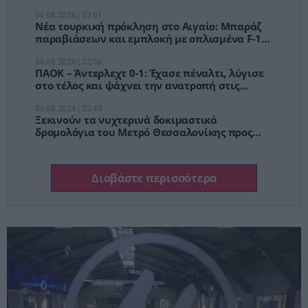
58χρονου ψυχολόγου
06.08.2026 | 23:01
Νέα τουρκική πρόκληση στο Αιγαίο: Μπαράζ
παραβιάσεων και εμπλοκή με οπλισμένα F-16
μετά τη συμφωνία για το καλώδιο Ελλάδας –
Κύπρου
06.08.2026 | 22:56
ΠΑΟΚ – Άντερλεχτ 0-1: Έχασε πέναλτι, λύγισε
στο τέλος και ψάχνει την ανατροπή στις
Βρυξέλλες
06.08.2026 | 22:40
Ξεκινούν τα νυχτερινά δοκιμαστικά
δρομολόγια του Μετρό Θεσσαλονίκης προς
Καλαμαριά
Διαβάστε περισσότερα