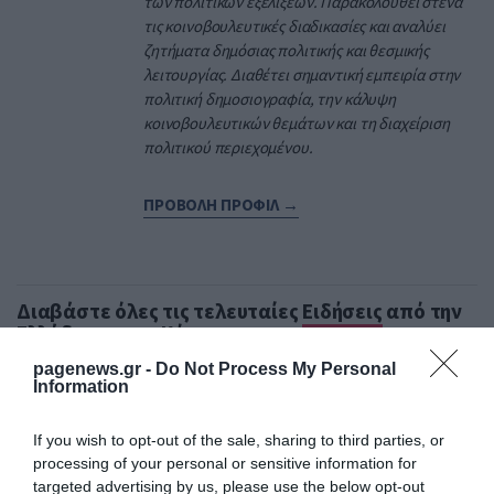
των πολιτικών εξελίξεων. Παρακολουθεί στενά
τις κοινοβουλευτικές διαδικασίες και αναλύει
ζητήματα δημόσιας πολιτικής και θεσμικής
λειτουργίας. Διαθέτει σημαντική εμπειρία στην
πολιτική δημοσιογραφία, την κάλυψη
κοινοβουλευτικών θεμάτων και τη διαχείριση
πολιτικού περιεχομένου.
ΠΡΟΒΟΛΗ ΠΡΟΦΙΛ →
Διαβάστε όλες τις τελευταίες
Ειδήσεις
από την
Ελλάδα και τον Κόσμο
pagenews.gr -
Do Not Process My Personal
Information
ΑΡΚΟΥΔΑ
ΔΡΑΜΑ
ΟΡΕΙΒΑΤΗΣ
If you wish to opt-out of the sale, sharing to third parties, or
processing of your personal or sensitive information for
ΔΕΙΤΕ ΠΡΩΤΟΙ
ΟΛΑ ΤΑ ΝΕΑ ΤΟΥ PAGENEWS ΣΤΟ
targeted advertising by us, please use the below opt-out
GOOGLE NEWS