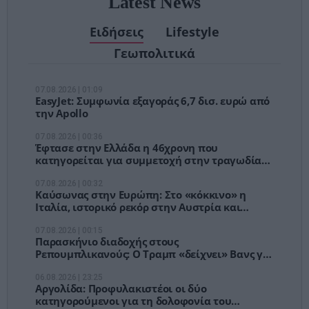
Latest News
Ειδήσεις
Lifestyle
Γεωπολιτικά
07.08.2026 | 01:09
EasyJet: Συμφωνία εξαγοράς 6,7 δισ. ευρώ από
την Apollo
07.08.2026 | 00:36
Έφτασε στην Ελλάδα η 46χρονη που
κατηγορείται για συμμετοχή στην τραγωδία
της Μαρφίν – Μεταφέρθηκε στη ΓΑΔΑ
07.08.2026 | 00:32
Καύσωνας στην Ευρώπη: Στο «κόκκινο» η
Ιταλία, ιστορικό ρεκόρ στην Αυστρία και
προβλήματα σε πολλές χώρες
07.08.2026 | 00:15
Παρασκήνιο διαδοχής στους
Ρεπουμπλικανούς: Ο Τραμπ «δείχνει» Βανς για
το 2028
06.08.2026 | 23:25
Αργολίδα: Προφυλακιστέοι οι δύο
κατηγορούμενοι για τη δολοφονία του