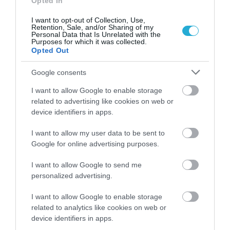
Opted In
I want to opt-out of Collection, Use,
Retention, Sale, and/or Sharing of my
Personal Data that Is Unrelated with the
Purposes for which it was collected.
Opted Out
Google consents
I want to allow Google to enable storage
related to advertising like cookies on web or
device identifiers in apps.
I want to allow my user data to be sent to
Google for online advertising purposes.
ΡΟΗ ΕΙΔΗΣΕΩΝ
Έφτασε στην Ελλάδα η 46χρονη που
I want to allow Google to send me
κατηγορείται για συμμετοχή στην
personalized advertising.
τραγωδία της Μαρφίν – Μεταφέρθηκε στη
ΓΑΔΑ
ΙΩΑΝΝΑ ΠΥΛΟΥΔΗ
I want to allow Google to enable storage
07.08.2026 | 00:36
related to analytics like cookies on web or
device identifiers in apps.
Αργολίδα: Προφυλακιστέοι οι δύο