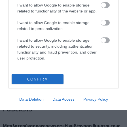
κατηγορούμενοι για τη δολοφονία του
I want to allow Google to enable storage
58χρονου ψυχολόγου
related to functionality of the website or app.
ΙΩΑΝΝΑ ΠΥΛΟΥΔΗ
06.08.2026 | 23:25
I want to allow Google to enable storage
Ξεκινούν τα νυχτερινά δοκιμαστικά
related to personalization.
δρομολόγια του Μετρό Θεσσαλονίκης
προς Καλαμαριά
I want to allow Google to enable storage
ΙΩΑΝΝΑ ΚΑΡΑ
related to security, including authentication
06.08.2026 | 22:40
functionality and fraud prevention, and other
user protection.
Αλεξανδρούπολη: Χειροπέδες σε άνδρα
που επιδείκνυε τα γεννητικά του όργανα
σε ανήλικες στον Άβαντα
ΙΩΑΝΝΑ ΠΥΛΟΥΔΗ
CONFIRM
06.08.2026 | 22:20
Data Deletion
Data Access
Privacy Policy
PODCASTS
Μπαλατσούκας pagenews.gr:«Η κυβέρνηση θυμάται τους