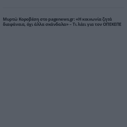
Μυρτώ Κοροβέση στο pagenews.gr: «Η κοινωνία ζητά
διαφάνεια, όχι άλλα σκάνδαλα» – Τι λέει για τον ΟΠΕΚΕΠΕ