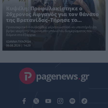
Κυψέλη: Προφυλακίστηκε ο
26χρονος Αφγανός για τον θάνατο
της Βρετανίδας–Τήρησε το
δικαίωμα της σιωπής
Προανακριτικά ο συλληφθείς φέρεται ωστόσο να υποστήριξε ότι
βρήκε νεκρή την 38χρονη στο μπάνιο του διαμερίσματος που
διέμενε στα Εξάρχεια
ΙΩΑΝΝΑ ΠΥΛΟΥΔΗ
06.08.2026 | 14:29
pagenews
.
gr