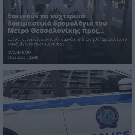
Ξεκινούν τα νυχτερινά
δοκιμαστικά δρομολόγια του
Μετρό Θεσσαλονίκης προς
Καλαμαριά
Εφόσον οι δοκιμές εξελιχθούν ομαλά, η επέκταση θα παραδοθεί στο
κοινό μέχρι το τέλος Αυγούστου
ΙΩΑΝΝΑ ΚΑΡΑ
06.08.2026 | 22:40