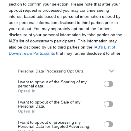
section to confirm your selection. Please note that after your
opt-out request is processed you may continue seeing
Σχετικά άρθρα:
interest-based ads based on personal information utilized by
us or personal information disclosed to third parties prior to
➤ Κατέγραψε τον θάνατό του: Τι δείχνει το βίντεο στο
your opt-out. You may separately opt-out of the further
κινητό του ορειβάτη όταν ήρθε αντιμέτωπος με την
disclosure of your personal information by third parties on the
αρκούδα
IAB’s list of downstream participants. This information may
also be disclosed by us to third parties on the
IAB’s List of
➤ Δράμα: Ανατροπή!Κανένα ίχνος από χτύπημα
Downstream Participants
that may further disclose it to other
αρκούδας στον ορειβάτη, λέει ο ιατροδικαστής
third parties.
➤ «Χάθηκε ένας φίλος,σταματήστε τις θεωρίες»-
Συγκινεί ο ορειβάτης που ήταν με τον φίλο του στο
Please note that this website/app uses one or more Google
Personal Data Processing Opt Outs
βουνό
services and may gather and store information including but
not limited to your visit or usage behaviour. You may click to
I want to opt-out of the Sharing of my
➤ «Μου είπε “έλα να δεις μια αρκούδα” – Τον είδα να
personal data.
grant or deny consent to Google and its third-party tags to
αιωρείται στον γκρεμό»: Συγκλονίζει ο ορειβάτης στη
Opted In
use your data for below specified purposes in below Google
Δράμα
consent section.
I want to opt-out of the Sale of my
➤ Ένας τραυματίας από επίθεση αρκούδας σε δύο
Personal Data.
Opted In
ορειβάτες στη Δράμα
I want to opt-out of processing my
Personal Data for Targeted Advertising.