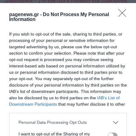
Δικαιοσύνης – Στο Εφετείο η Υπόθεση που Συγκλόνισε
τη Χώρα
pagenews.gr -
Do Not Process My Personal
➤ Σαρκοζί: 7 χρόνια φυλάκιση και πρόστιμο €300.000
Information
πρότεινε στο Εφετείο η Εισαγγελία
➤ Δικαστικοί υπάλληλοι: Απεργία στις 13 Μαΐου μετά
If you wish to opt-out of the sale, sharing to third parties, or
τις επιθέσεις σε Εφετείο και ΕΦΚΑ
processing of your personal or sensitive information for
targeted advertising by us, please use the below opt-out
➤ «Το έκανα για όλους εσάς, δεν φοβάμαι τη φυλακή»
section to confirm your selection. Please note that after your
λέει ο 89χρονος που άνοιξε πυρ σε ΕΦΚΑ και Εφετείο
opt-out request is processed you may continue seeing
➤ Επιτέθηκαν στο Εφετείο με βαριοπούλες και σφυριά
interest-based ads based on personal information utilized by
– Συνελήφθησαν τρεις γυναίκες
us or personal information disclosed to third parties prior to
your opt-out. You may separately opt-out of the further
disclosure of your personal information by third parties on the
IAB’s list of downstream participants. This information may
also be disclosed by us to third parties on the
IAB’s List of
Downstream Participants
that may further disclose it to other
third parties.
Please note that this website/app uses one or more Google
Personal Data Processing Opt Outs
services and may gather and store information including but
not limited to your visit or usage behaviour. You may click to
I want to opt-out of the Sharing of my