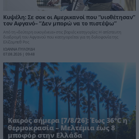
Κυψέλη: Σε σοκ οι Αμερικανοί που “υιοθέτησαν”
τον Αφγανό– “Δεν μπορώ να το πιστέψω”
Από τη «δεύτερη οικογένεια» στις βαριές κατηγορίες: Η απίστευτη
διαδρομή του Αφγανού που κατηγορείται για τη δολοφονία της
Ελίζαμπεθ Ρος
ΙΩΑΝΝΑ ΠΥΛΟΥΔΗ
07.08.2026 | 09:48
Καιρός σήμερα [7/8/26]: Έως 36°C η
θερμοκρασία – Μελτέμια έως 8
μποφόρ στην Ελλάδα