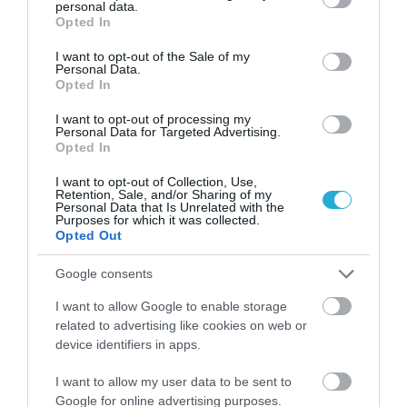
personal data.
grant or deny consent to Google and its third-party tags to
Opted In
use your data for below specified purposes in below Google
consent section.
I want to opt-out of the Sale of my
Personal Data.
Opted In
I want to opt-out of processing my
ΡΟΗ ΕΙΔΗΣΕΩΝ
Personal Data for Targeted Advertising.
Opted In
Φωτιά στην Αττικοβοιωτία: Έκαψε
111.732 στρέμματα και απελευθέρωσε
I want to opt-out of Collection, Use,
ενέργεια ίση με 6 βόμβες Χιροσίμα
Retention, Sale, and/or Sharing of my
ΙΩΑΝΝΑ ΠΥΛΟΥΔΗ
Personal Data that Is Unrelated with the
07.08.2026 | 21:10
Purposes for which it was collected.
Opted Out
ΣΟΚ στην Κρήτη: Τουρίστας φέρεται να
ζήτησε «τιμή» για ανήλικο κορίτσι –
Google consents
Ειδοποιήθηκε η Αστυνομία [vid]
I want to allow Google to enable storage
ΙΩΑΝΝΑ ΠΥΛΟΥΔΗ
07.08.2026 | 21:02
related to advertising like cookies on web or
device identifiers in apps.
Οι περιοχές που κινδυνεύουν το Σάββατο
με πυρκαγιές – Σε Red Code και η Αττική
I want to allow my user data to be sent to
ΙΩΑΝΝΑ ΠΥΛΟΥΔΗ
Google for online advertising purposes.