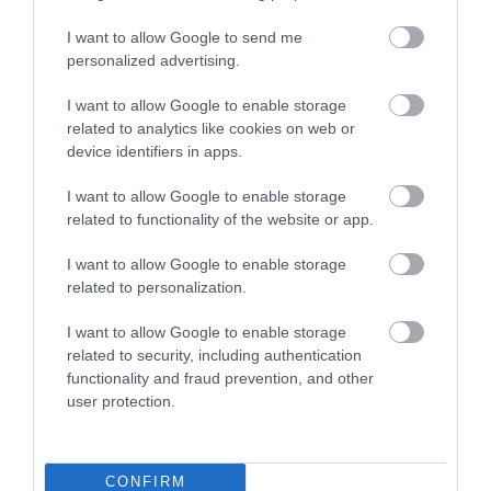
07.08.2026 | 18:38
I want to allow Google to send me
Εν αναμονή έκδοσης στην Ελλάδα ο
personalized advertising.
εκτελεστής Greek Mafia,συνελήφθη
Γερμανία –Για ποιες δολοφονίες
I want to allow Google to enable storage
κατηγορείται
ΙΩΑΝΝΑ ΠΥΛΟΥΔΗ
related to analytics like cookies on web or
07.08.2026 | 18:16
device identifiers in apps.
I want to allow Google to enable storage
related to functionality of the website or app.
PODCASTS
I want to allow Google to enable storage
related to personalization.
Μπαλατσούκας pagenews.gr:«Η κυβέρνηση θυμάται τους
πυροσβέστες όταν τους λέει ήρωες–όχι όταν ζητούν
I want to allow Google to enable storage
στήριξη»
related to security, including authentication
functionality and fraud prevention, and other
user protection.
CONFIRM