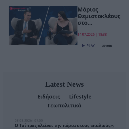
συνεχίζουμε πιο
Μάριος
δυναμικά»
Θεμιστοκλέους
στο
pagenews.gr:
«Το νέο ΕΣΥ
14.07.2026 | 18:38
είναι ήδη εδώ
30 min
– Τέλος στις
αναμονές των
χειρουργείων»
Latest News
Ειδήσεις
Lifestyle
Γεωπολιτικά
08.08.2026 | 07:00
Ο Τσίπρας κλείνει την πόρτα στους «παλιούς»;