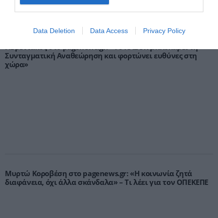
Data Deletion
Data Access
Privacy Policy
Γ.Βρεττάκος στο pagenews.gr: «Το ΠΑΣΟΚ μπλοκάρει τη
Συνταγματική Αναθεώρηση και φορτώνει ευθύνες στη
χώρα»
Μυρτώ Κοροβέση στο pagenews.gr: «Η κοινωνία ζητά
διαφάνεια, όχι άλλα σκάνδαλα» – Τι λέει για τον ΟΠΕΚΕΠΕ