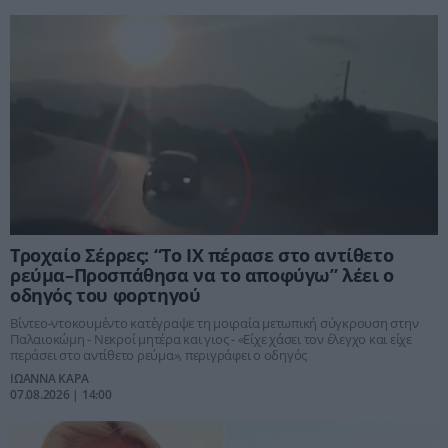
Τροχαίο Σέρρες: “Το ΙΧ πέρασε στο αντίθετο
ρεύμα–Προσπάθησα να το αποφύγω” λέει ο
οδηγός του φορτηγού
Βίντεο-ντοκουμέντο κατέγραψε τη μοιραία μετωπική σύγκρουση στην
Παλαιοκώμη - Νεκροί μητέρα και γιος - «Είχε χάσει τον έλεγχο και είχε
περάσει στο αντίθετο ρεύμα», περιγράφει ο οδηγός
ΙΩΑΝΝΑ ΚΑΡΑ
07.08.2026 | 14:00