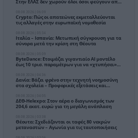
Στην ΕΛΑΣ δεν χωρούν όλοι όσοι φεύγουν από
τον ΣΥΡΙΖΑ
08.08.2026 | 06:09
Crypto: Πώς οι απατεώνες εκμεταλλεύονται
τις αλλαγές στην ευρωπαϊκή νομοθεσία
08.08.2026 | 05:34
Ιταλία – Ισπανία: Μετωπική σύγκρουση για τα
σύνορα μετά την κρίση στη Θέουτα
08.08.2026 | 05:09
ByteDance: Ετοιμάζει γιγαντιαίο AI μοντέλο
έως 10 τρισ. παραμέτρων για να «χτυπήσει»
την Anthropic
08.08.2026 | 04:36
Δανία: Βάζει φρένο στην τεχνητή νοημοσύνη
στα σχολεία – Προφορικές εξετάσεις και
έλεγχος υπολογιστών
08.08.2026 | 04:05
ΔΕΘ-Helexpo: Στον αέρα ο διαγωνισμός των
204,6 εκατ. ευρώ για τη μεγάλη ανάπλαση
08.08.2026 | 03:38
Θέουτα: Σχεδιάζονται οι ταφές 80 νεκρών
μεταναστών – Αγωνία για τις ταυτοποιήσεις
08.08.2026 | 03:06