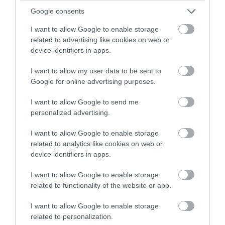
➤ NASA: Ξεκίνησε αποστολή διάσωσης για διαστημικό
Google consents
τηλεσκόπιο που χάνει ύψος
I want to allow Google to enable storage
➤ Η NASA δίνει μάχη με τον χρόνο για να σώσει το
related to advertising like cookies on web or
διαστημικό τηλεσκόπιο Swift
device identifiers in apps.
➤ NASA: Τέλος για το Maven μετά από 13 χρόνια
εξερεύνησης του Άρη
I want to allow my user data to be sent to
Google for online advertising purposes.
➤ Συναγερμός στο διάστημα από τη διαρροή αέρα
στον Διεθνή Διαστημικό Σταθμό – Η NASA σε
I want to allow Google to send me
ετοιμότητα για εκκένωση
personalized advertising.
➤ NASA: Τα επόμενα βήματα για μόνιμη βάση στη
Σελήνη και η κούρσα με την Κίνα
I want to allow Google to enable storage
related to analytics like cookies on web or
device identifiers in apps.
I want to allow Google to enable storage
related to functionality of the website or app.
I want to allow Google to enable storage
related to personalization.