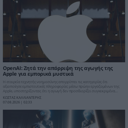
OpenAI: Ζητά την απόρριψη της αγωγής της
Apple για εμπορικά μυστικά
Η εταιρεία τεχνητής νοημοσύνης απορρίπτει τις κατηγορίες ότι
αξιοποίησε εμπιστευτικές πληροφορίες μέσω πρώην εργαζομένων της
Apple, υποστηρίζοντας ότι η αγωγή δεν προσδιορίζει συγκεκριμένα
μυστικά ούτε αποδεικνύει υπεξαίρεση.
ΚΩΣΤΑΣ ΚΑΛΛΙΑΝΤΕΡΗΣ
07.08.2026 | 02:33