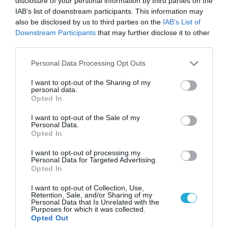
disclosure of your personal information by third parties on the
IAB’s list of downstream participants. This information may
also be disclosed by us to third parties on the
IAB’s List of
Downstream Participants
that may further disclose it to other
Διαβάστε όλες τις τελευταίες
Ειδήσεις
από την
third parties.
Ελλάδα και τον Κόσμο
Please note that this website/app uses one or more Google
Personal Data Processing Opt Outs
services and may gather and store information including but
not limited to your visit or usage behaviour. You may click to
I want to opt-out of the Sharing of my
NASA
ΓΗ
ΔΙΑΣΤΗΜΑ
ΠΛΑΝΗΤΕΣ
personal data.
grant or deny consent to Google and its third-party tags to
Opted In
use your data for below specified purposes in below Google
ΠΛΟΥΤΩΝΑΣ
consent section.
I want to opt-out of the Sale of my
Personal Data.
Opted In
ΔΕΙΤΕ ΠΡΩΤΟΙ
ΟΛΑ ΤΑ ΝΕΑ ΤΟΥ PAGENEWS ΣΤΟ
GOOGLE NEWS
I want to opt-out of processing my
Personal Data for Targeted Advertising.
Opted In
Σχετικά άρθρα:
I want to opt-out of Collection, Use,
➤ NASA: Δορυφορική εικόνα αποτυπώνει την τεράστια
Retention, Sale, and/or Sharing of my
Personal Data that Is Unrelated with the
καταστροφή στη Βοιωτία – Έως 50.000 στρέμματα
Purposes for which it was collected.
έγιναν στάχτη
Opted Out