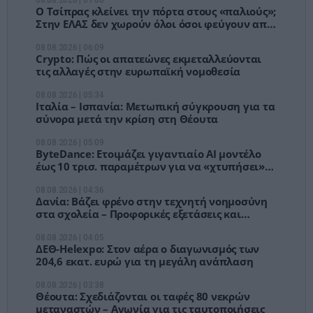
08.08.2026 | 07:00
Ο Τσίπρας κλείνει την πόρτα στους «παλιούς»;
Στην ΕΛΑΣ δεν χωρούν όλοι όσοι φεύγουν από
τον ΣΥΡΙΖΑ
08.08.2026 | 06:09
Crypto: Πώς οι απατεώνες εκμεταλλεύονται
τις αλλαγές στην ευρωπαϊκή νομοθεσία
08.08.2026 | 05:34
Ιταλία – Ισπανία: Μετωπική σύγκρουση για τα
σύνορα μετά την κρίση στη Θέουτα
08.08.2026 | 05:09
ByteDance: Ετοιμάζει γιγαντιαίο AI μοντέλο
έως 10 τρισ. παραμέτρων για να «χτυπήσει»
την Anthropic
08.08.2026 | 04:36
Δανία: Βάζει φρένο στην τεχνητή νοημοσύνη
στα σχολεία – Προφορικές εξετάσεις και
έλεγχος υπολογιστών
08.08.2026 | 04:05
ΔΕΘ-Helexpo: Στον αέρα ο διαγωνισμός των
204,6 εκατ. ευρώ για τη μεγάλη ανάπλαση
08.08.2026 | 03:38
Θέουτα: Σχεδιάζονται οι ταφές 80 νεκρών
μεταναστών – Αγωνία για τις ταυτοποιήσεις