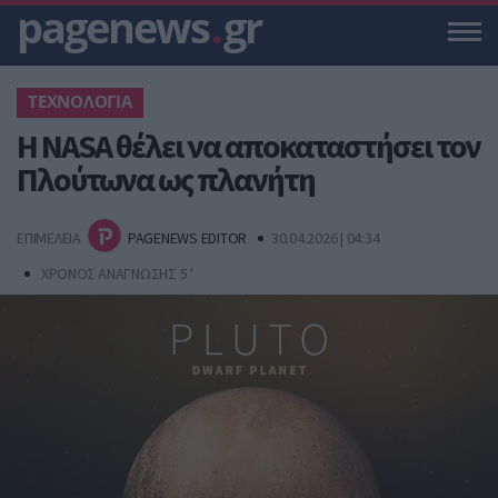
pagenews
.
gr
ΤΕΧΝΟΛΟΓΙΑ
Η NASA θέλει να αποκαταστήσει τον
Πλούτωνα ως πλανήτη
ΕΠΙΜΕΛΕΙΑ
PAGENEWS EDITOR
30.04.2026 | 04:34
ΧΡΟΝΟΣ ΑΝΑΓΝΩΣΗΣ 5 '