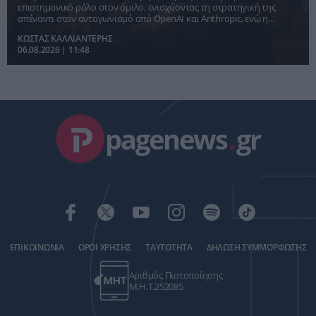
τεχνητής νοημοσύνης
επιστημονικό ρόλο στον όμιλο, ενισχύοντας τη στρατηγική της
απέναντι στον ανταγωνισμό από OpenAI και Anthropic, ενώ η
τεχνητή νοημοσύνη περνά στην επόμενη φάση ανάπτυξης.
ΚΩΣΤΑΣ ΚΑΛΛΙΑΝΤΕΡΗΣ
06.08.2026 | 11:48
pagenews
.
gr
ΕΠΙΚΟΙΝΩΝΙΑ
ΟΡΟΙ ΧΡΗΣΗΣ
ΤΑΥΤΟΤΗΤΑ
ΔΗΛΩΣΗ ΣΥΜΜΟΡΦΩΣΗΣ
Αριθμός Πιστοποίησης
Μ.Η.Τ.252085