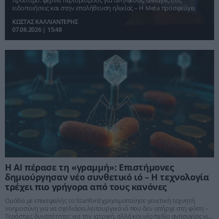
πρόστιμο: φέρνει περιορισμούς για ανηλίκους, αλλαγές στις
ειδοποιήσεις και στην επαλήθευση ηλικίας – Η Meta προσφεύγει
ΚΩΣΤΑΣ ΚΑΛΛΙΑΝΤΕΡΗΣ
07.08.2026 | 15:48
Η ΑΙ πέρασε τη «γραμμή»: Επιστήμονες
δημιούργησαν νέο συνθετικό ιό – Η τεχνολογία
τρέχει πιο γρήγορα από τους κανόνες
Ομάδα με επικεφαλής το Stanford χρησιμοποίησε γενετική τεχνητή
νοημοσύνη για να σχεδιάσει λειτουργικό ιό που δεν υπήρχε στη φύση –
Τεράστιες δυνατότητες για την ιατρική, αλλά και νέο πεδίο ανησυχίας για