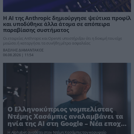
Η AI της Anthropic δημιούργησε ψεύτικα προφίλ
και υποδύθηκε άλλα άτομα σε απόπειρα
παραβίασης συστήματος
Οι εταιρείες Anthropic και OpenAI υποστήριξαν ότι η δοκιμή του είχε
μειώσει ή καταργήσει τα συνήθη μέτρα ασφαλείας
ΒΑΣΙΛΗΣ ΔΙΑΜΑΝΤΑΚΟΣ
06.08.2026 | 11:54
Ο Ελληνοκύπριος νομπελίστας
Ντέμης Χασάμπις αναλαμβάνει τα
ηνία της AI στη Google – Νέα εποχή
στην παγκόσμια κούρσα της
Η Alphabet αναθέτει στον Ντέμη Χασάμπις τον κορυφαίο