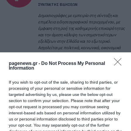
ΣΥΝΤΑΚΤΗΣ ΕΙΔΗΣΕΩΝ
Δημοσιογράφος με εμπειρία στη σύνταξη και
επιμέλεια ειδησεογραφικού περιεχομένου, με
έμφαση στη ροή της καθημερινής επικαιρότητας
και την άμεση κάλυψη των σημαντικότερων
εξελίξεων στην Ελλάδα και το εξωτερικό.
Ασχολείται με πολιτικά, κοινωνικά, οικονομικά
και γενικού ενδιαφέροντος θέματα,
διασφαλίζοντας την έγκυρη και έγκαιρη
pagenews.gr -
Do Not Process My Personal
ενημέρωση του κοινού. Απόφοιτος Τμήματος
Information
Δημοσιογραφίας και Μέσων Μαζικής
Επικοινωνίας, με εξειδίκευση στα ψηφιακά μέσα
If you wish to opt-out of the sale, sharing to third parties, or
ενημέρωσης και τη σύγχρονη ειδησεογραφία.
processing of your personal or sensitive information for
Διαθέτει εμπειρία στην συγγραφή online
targeted advertising by us, please use the below opt-out
περιεχομένου, τη διαχείριση ειδησεογραφικής
section to confirm your selection. Please note that after your
ύλης και την παρακολούθηση της επικαιρότητας
opt-out request is processed you may continue seeing
σε πραγματικό χρόνο.
interest-based ads based on personal information utilized by
us or personal information disclosed to third parties prior to
your opt-out. You may separately opt-out of the further
ΠΡΟΒΟΛΗ ΠΡΟΦΙΛ →