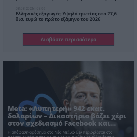
08.08.2026 | 03:06
Ελληνικές εξαγωγές: Υψηλό τριετίας στα 27,6
δισ. ευρώ το πρώτο εξάμηνο του 2026
Διαβάστε περισσότερα
Meta: «Λυπητερή» 942 εκατ.
δολαρίων – Δικαστήριο βάζει χέρι
στον σχεδιασμό Facebook και
Instagram
Η απόφαση-ορόσημο στο Νέο Μεξικό δεν περιορίζεται στο