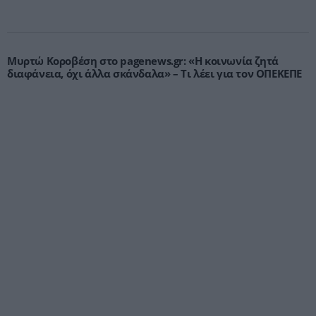
Μυρτώ Κοροβέση στο pagenews.gr: «Η κοινωνία ζητά
διαφάνεια, όχι άλλα σκάνδαλα» – Τι λέει για τον ΟΠΕΚΕΠΕ