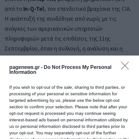
από το
In-Q-Tel
, τον επενδυτικό βραχίονα της CIA.
Η ανάπτυξή της συνδέθηκε από νωρίς με τις
ανάγκες των αμερικανικών υπηρεσιών
πληροφοριών μετά τις επιθέσεις της 11ης
Σεπτεμβρίου, όταν η συλλογή, η ανάλυση και η
διασύνδεση τεράστιων όγκων δεδομένων έγιναν
pagenews.gr -
Do Not Process My Personal
κεντρικό εργαλείο της αμερικανικής πολιτικής
Information
ασφάλειας.
If you wish to opt-out of the sale, sharing to third parties, or
Από τότε, η Palantir επεκτάθηκε διεθνώς, με
processing of your personal or sensitive information for
targeted advertising by us, please use the below opt-out
δραστηριότητα στην Ευρώπη, τη Μέση Ανατολή
section to confirm your selection. Please note that after your
και άλλες περιοχές. Η στενή της συνεργασία με
opt-out request is processed you may continue seeing
interest-based ads based on personal information utilized by
κρατικούς φορείς στον τομέα της ασφάλειας την
us or personal information disclosed to third parties prior to
έχει καταστήσει κρίσιμο παίκτη σε ένα πεδίο όπου
your opt-out. You may separately opt-out of the further