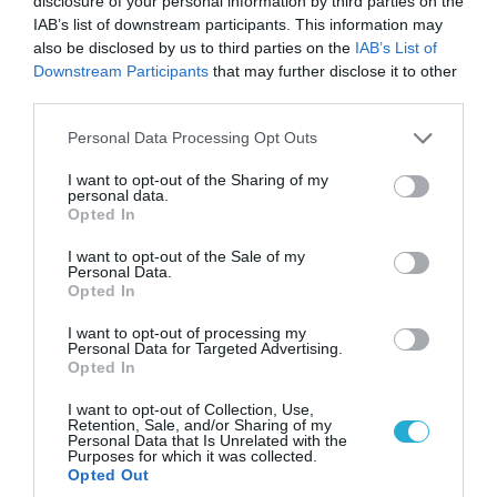
disclosure of your personal information by third parties on the
τα όρια ανάμεσα στην τεχνολογία, την άμυνα και
IAB’s list of downstream participants. This information may
την πολιτική γίνονται όλο και πιο δυσδιάκριτα.
also be disclosed by us to third parties on the
IAB’s List of
Downstream Participants
that may further disclose it to other
third parties.
Please note that this website/app uses one or more Google
Personal Data Processing Opt Outs
services and may gather and store information including but
not limited to your visit or usage behaviour. You may click to
I want to opt-out of the Sharing of my
personal data.
grant or deny consent to Google and its third-party tags to
Opted In
use your data for below specified purposes in below Google
consent section.
I want to opt-out of the Sale of my
Personal Data.
Opted In
I want to opt-out of processing my
Personal Data for Targeted Advertising.
Opted In
I want to opt-out of Collection, Use,
Retention, Sale, and/or Sharing of my
Personal Data that Is Unrelated with the
Οι επικρίσεις για επιτήρηση στις ΗΠΑ
Purposes for which it was collected.
Opted Out