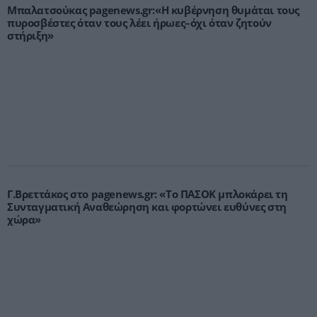
Μπαλατσούκας pagenews.gr:«Η κυβέρνηση θυμάται τους
πυροσβέστες όταν τους λέει ήρωες–όχι όταν ζητούν
στήριξη»
Γ.Βρεττάκος στο pagenews.gr: «Το ΠΑΣΟΚ μπλοκάρει τη
Συνταγματική Αναθεώρηση και φορτώνει ευθύνες στη
χώρα»