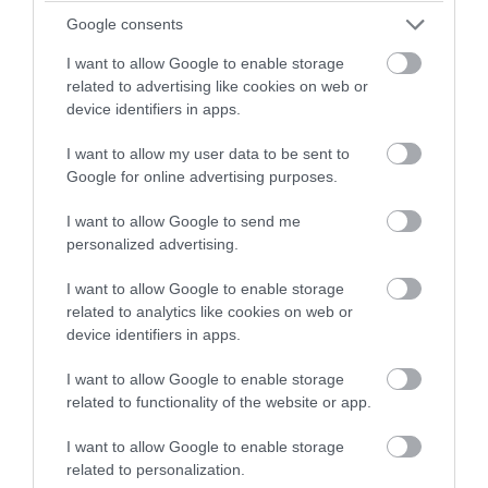
Στις Ηνωμένες Πολιτείες, η Palantir έχει δεχθεί
Google consents
έντονη κριτική για τη συμμετοχή της σε
I want to allow Google to enable storage
συστήματα επιτήρησης και διαχείρισης
related to advertising like cookies on web or
device identifiers in apps.
δεδομένων που χρησιμοποιούνται στην επιβολή
της μεταναστευτικής πολιτικής. Οι επικριτές της
I want to allow my user data to be sent to
Google for online advertising purposes.
υποστηρίζουν ότι τα εργαλεία της μπορούν να
συγκεντρώνουν και να αναλύουν μεγάλους όγκους
I want to allow Google to send me
personalized advertising.
προσωπικών δεδομένων, προκαλώντας σοβαρές
ανησυχίες για την ιδιωτικότητα, τη διαφάνεια και
I want to allow Google to enable storage
related to analytics like cookies on web or
τη νόμιμη διαδικασία.
device identifiers in apps.
Το πρόβλημα δεν είναι μόνο τεχνικό. Είναι βαθιά
I want to allow Google to enable storage
related to functionality of the website or app.
πολιτικό. Όταν μια εταιρεία αναλαμβάνει να
οργανώσει δεδομένα για λογαριασμό κρατικών
I want to allow Google to enable storage
related to personalization.
μηχανισμών επιβολής, τότε η χρήση της