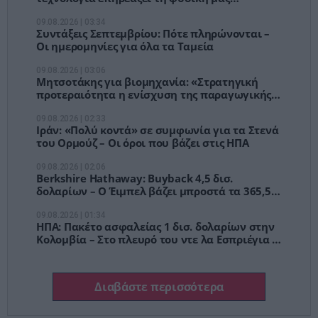
κατάσταση
09.08.2026 | 03:34
Συντάξεις Σεπτεμβρίου: Πότε πληρώνονται –
Οι ημερομηνίες για όλα τα Ταμεία
09.08.2026 | 03:06
Μητσοτάκης για βιομηχανία: «Στρατηγική
προτεραιότητα η ενίσχυση της παραγωγικής
βάσης»
09.08.2026 | 02:33
Ιράν: «Πολύ κοντά» σε συμφωνία για τα Στενά
του Ορμούζ – Οι όροι που βάζει στις ΗΠΑ
09.08.2026 | 02:06
Berkshire Hathaway: Buyback 4,5 δισ.
δολαρίων – Ο Έιμπελ βάζει μπροστά τα 365,5
δισ. του «ταμείου»
09.08.2026 | 01:34
ΗΠΑ: Πακέτο ασφαλείας 1 δισ. δολαρίων στην
Κολομβία – Στο πλευρό του ντε λα Εσπριέγια ο
Τραμπ
Διαβάστε περισσότερα