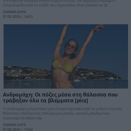
Η influencer ανέβασε κοινό στιγμιότυπο με τον Δημήτρη Ρομπέρτο
Σπυριδωνίδη από το ταξίδι που είχαν κάνει όταν έκλεισε τα 32
ΙΩΑΝΝΑ ΚΑΡΑ
07.08.2026 | 14:53
Ανδρομάχη: Οι πόζες μέσα στη θάλασσα που
τράβηξαν όλα τα βλέμματα [pics]
Η Ανδρομάχη μοιράστηκε μια νέα φωτογραφία από το μπάνιο της στη
θάλασσα, επιλέγοντας πολύχρωμο μπικίνι, ασορτί μπολερό και
καλοκαιρινά αξεσουάρ
ΙΩΑΝΝΑ ΚΑΡΑ
07.08.2026 | 13:04