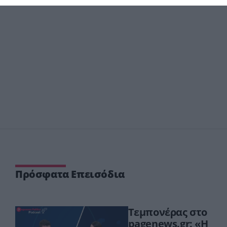
Πρόσφατα Επεισόδια
Τεμπονέρας στο
pagenews.gr: «Η