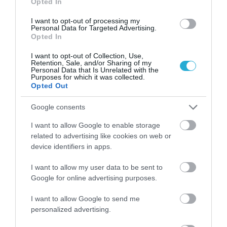
Opted In
I want to opt-out of processing my
Personal Data for Targeted Advertising.
Opted In
PODCASTS
I want to opt-out of Collection, Use,
Retention, Sale, and/or Sharing of my
Personal Data that Is Unrelated with the
Μπαλατσούκας pagenews.gr:«Η κυβέρνηση θυμάται τους
Purposes for which it was collected.
πυροσβέστες όταν τους λέει ήρωες–όχι όταν ζητούν
Opted Out
στήριξη»
Google consents
I want to allow Google to enable storage
related to advertising like cookies on web or
device identifiers in apps.
I want to allow my user data to be sent to
Google for online advertising purposes.
I want to allow Google to send me
Γ.Βρεττάκος στο pagenews.gr: «Το ΠΑΣΟΚ μπλοκάρει τη
personalized advertising.
Συνταγματική Αναθεώρηση και φορτώνει ευθύνες στη
χώρα»