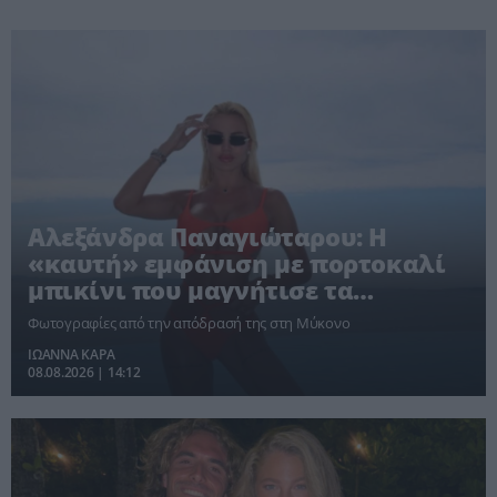
Αλεξάνδρα Παναγιώταρου: Η
«καυτή» εμφάνιση με πορτοκαλί
μπικίνι που μαγνήτισε τα
βλέμματα στη Μύκονο [pics]
Φωτογραφίες από την απόδρασή της στη Μύκονο
ΙΩΑΝΝΑ ΚΑΡΑ
08.08.2026 | 14:12