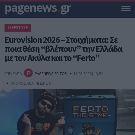
pagenews
.
gr
LIFESTYLE
Eurovision 2026 – Στοιχήματα: Σε
ποια θέση “βλέπουν” την Ελλάδα
με τον Ακύλα και το “Ferto”
ΕΠΙΜΕΛΕΙΑ
PAGENEWS EDITOR
11.05.2026 | 13:52
ΧΡΟΝΟΣ ΑΝΑΓΝΩΣΗΣ 6 '