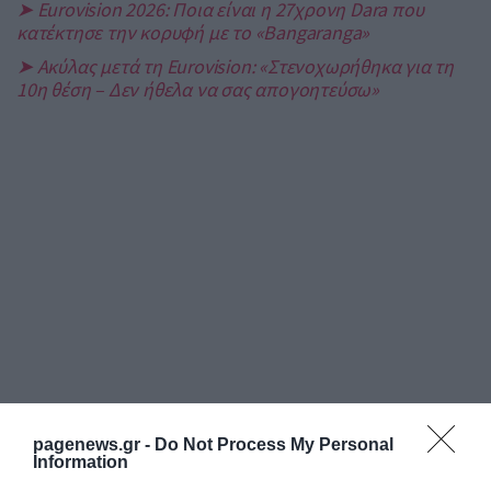
➤ Eurovision 2026: Ποια είναι η 27χρονη Dara που
κατέκτησε την κορυφή με το «Bangaranga»
➤ Ακύλας μετά τη Eurovision: «Στενοχωρήθηκα για τη
10η θέση – Δεν ήθελα να σας απογοητεύσω»
pagenews.gr -
Do Not Process My Personal
Information
ΡΟΗ ΕΙΔΗΣΕΩΝ