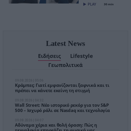
είναι ήδη εδώ
30 min
– Τέλος στις
αναμονές των
χειρουργείων»
Latest News
Ειδήσεις
Lifestyle
Γεωπολιτικά
09.08.2026 | 05:06
Κράμπες: Γιατί εμφανίζονται ξαφνικά και τι
πρέπει να κάνετε εκείνη τη στιγμή
09.08.2026 | 04:32
Wall Street: Νέο ιστορικό ρεκόρ για τον S&P
500 – Ισχυρό ράλι σε Nasdaq και τεχνολογία
09.08.2026 | 04:07
Αδύναμα χέρια και θολή όραση: Πώς η
τεχνολογία επηρεάζει τη φυσική μας