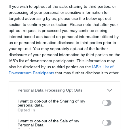
Βάλια Χατζηθεοδώρου: Διακοπές στη
If you wish to opt-out of the sale, sharing to third parties, or
Μύκονο με μαγιό – Οι πόζες της στη
processing of your personal or sensitive information for
θάλασσα που μαγνήτισαν τα βλέμματα
targeted advertising by us, please use the below opt-out
ΙΩΑΝΝΑ ΚΑΡΑ
section to confirm your selection. Please note that after your
08.08.2026 | 18:39
opt-out request is processed you may continue seeing
interest-based ads based on personal information utilized by
Μαρία Σολωμού: Οι «καυτές»
us or personal information disclosed to third parties prior to
απογευματινές βουτιές με μαγιό–Οι
φωτογραφίες που ανέβασαν τη
your opt-out. You may separately opt-out of the further
θερμοκρασία!
disclosure of your personal information by third parties on the
ΙΩΑΝΝΑ ΠΥΛΟΥΔΗ
08.08.2026 | 16:23
IAB’s list of downstream participants. This information may
also be disclosed by us to third parties on the
IAB’s List of
Αλεξάνδρα Παναγιώταρου: Η «καυτή»
Downstream Participants
that may further disclose it to other
εμφάνιση με πορτοκαλί μπικίνι που
third parties.
μαγνήτισε τα βλέμματα στη Μύκονο [pics]
ΙΩΑΝΝΑ ΚΑΡΑ
Please note that this website/app uses one or more Google
Personal Data Processing Opt Outs
08.08.2026 | 14:12
services and may gather and store information including but
not limited to your visit or usage behaviour. You may click to
I want to opt-out of the Sharing of my
Στέφανος Τσιτσιπάς: Με την «κουκλάρα»
personal data.
grant or deny consent to Google and its third-party tags to
σύντροφό του στην Ελβετία–Η τρυφερή
Opted In
use your data for below specified purposes in below Google
αγκαλιά και η βραδινή έξοδος
consent section.
I want to opt-out of the Sale of my
ΙΩΑΝΝΑ ΚΑΡΑ
08.08.2026 | 10:27
Personal Data.