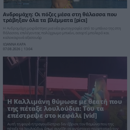
Ανδρομάχη: Οι πόζες μέσα στη θάλασσα που
τράβηξαν όλα τα βλέμματα [pics]
Η Ανδρομάχη μοιράστηκε μια νέα φωτογραφία από το μπάνιο της στη
θάλασσα, επιλέγοντας πολύχρωμο μπικίνι, ασορτί μπολερό και
καλοκαιρινά αξεσουάρ
ΙΩΑΝΝΑ ΚΑΡΑ
07.08.2026 | 13:04
Η Καλλιμάνη θύμωσε με θεατή που
της πέταξε λουλούδια: Του τα
επέστρεψε στο κεφάλι [vid]
Αυτή τη φορά η τραγουδίστρια δεν έβρισε τον θαμώνα που της
πέταξε τα λουλούδια, όπως συνέβη σε αντίστοιχο περιστατικό τον