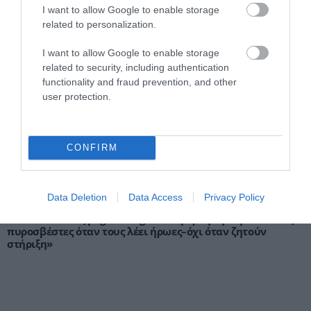
μαγνήτισε τα βλέμματα στη Μύκονο [pics]
I want to allow Google to enable storage
ΙΩΑΝΝΑ ΚΑΡΑ
related to personalization.
08.08.2026 | 14:12
I want to allow Google to enable storage
Στέφανος Τσιτσιπάς: Με την «κουκλάρα»
related to security, including authentication
σύντροφό του στην Ελβετία–Η τρυφερή
functionality and fraud prevention, and other
αγκαλιά και η βραδινή έξοδος
user protection.
ΙΩΑΝΝΑ ΚΑΡΑ
08.08.2026 | 10:27
CONFIRM
PODCASTS
Data Deletion
Data Access
Privacy Policy
Μπαλατσούκας pagenews.gr:«Η κυβέρνηση θυμάται τους
πυροσβέστες όταν τους λέει ήρωες–όχι όταν ζητούν
στήριξη»