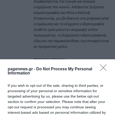
διασφαλίζοντας την έγκυρη και έγκαιρη
ενημέρωση του κοινού. Απόφοιτος Τμήματος
Δημοσιογραφίας και Μέσων Μαζικής
Επικοινωνίας, με εξειδίκευση στα ψηφιακά μέσα
ενημέρωσης και τη σύγχρονη ειδησεογραφία.
Διαθέτει εμπειρία στην συγγραφή online
περιεχομένου, τη διαχείριση ειδησεογραφικής
ύλης και την παρακολούθηση της επικαιρότητας
σε πραγματικό χρόνο.
ΠΡΟΒΟΛΗ ΠΡΟΦΙΛ →
pagenews.gr -
Do Not Process My Personal
Information
Διαβάστε όλες τις τελευταίες
Ειδήσεις
από την
If you wish to opt-out of the sale, sharing to third parties, or
Ελλάδα και τον Κόσμο
processing of your personal or sensitive information for
targeted advertising by us, please use the below opt-out
section to confirm your selection. Please note that after your
opt-out request is processed you may continue seeing
BANGARANGA
DARA
EUROVISION
interest-based ads based on personal information utilized by