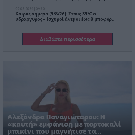
με αυτοκίνητο τουριστών
09.08.2026 | 09:30
Καιρός σήμερα [9/8/26]: Στους 39°C ο
υδράργυρος – Ισχυροί άνεμοι έως 8 μποφόρ
στο Αιγαίο
Διαβάστε περισσότερα
Αλεξάνδρα Παναγιώταρου: Η
«καυτή» εμφάνιση με πορτοκαλί
μπικίνι που μαγνήτισε τα