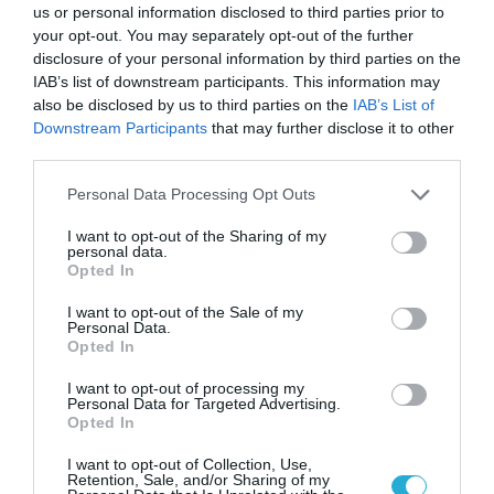
us or personal information disclosed to third parties prior to
EUROVISION 2026
ΒΟΥΛΓΑΡΙΑ
your opt-out. You may separately opt-out of the further
disclosure of your personal information by third parties on the
ΔΕΙΤΕ ΠΡΩΤΟΙ
ΟΛΑ ΤΑ ΝΕΑ ΤΟΥ PAGENEWS ΣΤΟ
IAB’s list of downstream participants. This information may
GOOGLE NEWS
also be disclosed by us to third parties on the
IAB’s List of
Downstream Participants
that may further disclose it to other
Σχετικά άρθρα:
third parties.
Please note that this website/app uses one or more Google
Personal Data Processing Opt Outs
➤ Eurovision 2026: Θρίαμβος για τη Βουλγαρία – Στη
services and may gather and store information including but
10η θέση η Ελλάδα με τον Ακύλα, 18η η Κύπρος
not limited to your visit or usage behaviour. You may click to
I want to opt-out of the Sharing of my
personal data.
➤ Eurovision 2026: Οι δύο Έλληνες πίσω από το
grant or deny consent to Google and its third-party tags to
Opted In
«Bangaranga» της Βουλγαρίας
use your data for below specified purposes in below Google
consent section.
I want to opt-out of the Sale of my
Personal Data.
Opted In
I want to opt-out of processing my
Personal Data for Targeted Advertising.
Opted In
I want to opt-out of Collection, Use,
Retention, Sale, and/or Sharing of my