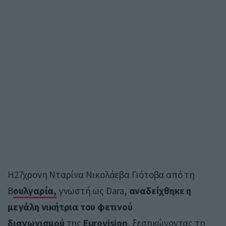
Η27χρονη Νταρίνα Νικολάεβα Γιότοβα από τη
Β
ουλγαρία,
γνωστή ως Dara,
αναδείχθηκε η
μεγάλη νικήτρια του φετινού
διαγωνισμού
της
Eurovision
, ξεσηκώνοντας τη