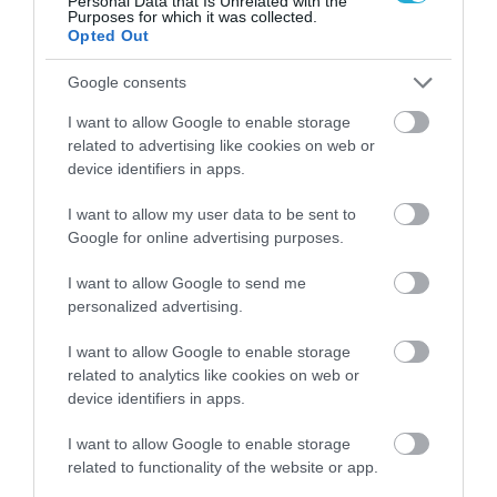
Personal Data that Is Unrelated with the
Purposes for which it was collected.
Opted Out
Google consents
I want to allow Google to enable storage
related to advertising like cookies on web or
device identifiers in apps.
ΡΟΗ ΕΙΔΗΣΕΩΝ
Βάλια Χατζηθεοδώρου: Διακοπές στη
I want to allow my user data to be sent to
Μύκονο με μαγιό – Οι πόζες της στη
Google for online advertising purposes.
θάλασσα που μαγνήτισαν τα βλέμματα
ΙΩΑΝΝΑ ΚΑΡΑ
I want to allow Google to send me
08.08.2026 | 18:39
personalized advertising.
Μαρία Σολωμού: Οι «καυτές»
I want to allow Google to enable storage
απογευματινές βουτιές με μαγιό–Οι
related to analytics like cookies on web or
φωτογραφίες που ανέβασαν τη
device identifiers in apps.
θερμοκρασία!
ΙΩΑΝΝΑ ΠΥΛΟΥΔΗ
08.08.2026 | 16:23
I want to allow Google to enable storage
Αλεξάνδρα Παναγιώταρου: Η «καυτή»
related to functionality of the website or app.
εμφάνιση με πορτοκαλί μπικίνι που