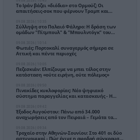
09.08.2026 | 10:45
Το Ιράν βάζει «διόδια» στο Ορμούζ; Οι
απαιτήσεις-σοκ που φέρνουν Τραμπ και
αγορές σε δύσκολη θέση
09.08.2026 | 10:35
Σύλληψη στο Παλαιό Φάληρο: Η δράση των
ομάδων "Πίτμπουλ" & "Μπουλντόγκ" του
"Έντικ"
09.08.2026 | 10:14
Φωτιές: Πορτοκαλί συναγερμός σήμερα σε
Αττική και πέντε περιοχές
09.08.2026 | 10:05
Πεζεσκιάν: Ελπίζουμε να μπει τέλος στην
κατάσταση «ούτε ειρήνη, ούτε πόλεμος»
09.08.2026 | 09:50
Πινακίδες κυκλοφορίας: Νέο ψηφιακό
σύστημα παραγγελίας και κατασκευής - Η
διαδικασία βήμα βήμα
09.08.2026 | 09:42
Έξοδος Αυγούστου: Πάνω από 34.000
αναχωρήσεις από τον Πειραιά – Γεμάτα τα
ΚΤΕΛ, αδειάζει η Αθήνα
09.08.2026 | 09:34
Τροχαίο στην Αθηνών-Σουνίου: Στο 401 οι δύο
αστυνομικοί - Πώς έγινε η σφοδρή σύγκρουση