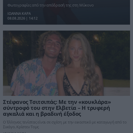
βλέμματα στη Μύκονο [pics]
Φωτογραφίες από την απόδρασή της στη Μύκονο
ΙΩΑΝΝΑ ΚΑΡΑ
08.08.2026 | 14:12
Στέφανος Τσιτσιπάς: Με την «κουκλάρα»
σύντροφό του στην Ελβετία – Η τρυφερή
αγκαλιά και η βραδινή έξοδος
Ο Έλληνας τενίστας είναι σε σχέση με την εικαστικό με καταγωγή από το
Σικάγο, Κρίστεν Τομς