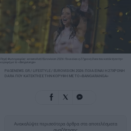
Πηγή Φωτογραφίας: screenshot//Eurovision 2026: Ποια είναι η 27χρονη Dara που κατέκτησε την
κορυφή με το «Bangaranga»
PAGENEWS.GR
/
LIFESTYLE
/
EUROVISION 2026: ΠΟΙΑ ΕΙΝΑΙ Η 27ΧΡΟΝΗ
DARA ΠΟΥ ΚΑΤΕΚΤΗΣΕ ΤΗΝ ΚΟΡΥΦΗ ΜΕ ΤΟ «BANGARANGA»
Ανακαλύψτε περισσότερα άρθρα στα αποτελέσματα
αναζήτησης