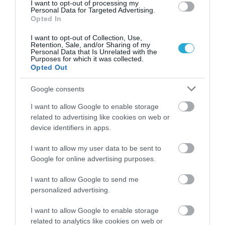
➤ Eurovision: Επέστρεψε στην Ελλάδα ο Ακύλας –
I want to opt-out of processing my
Personal Data for Targeted Advertising.
“Ελπίζω να σας έκανα περήφανους”
Opted In
➤ Δημιουργός του “My Number One” για Ακύλα: “Τον
I want to opt-out of Collection, Use,
ανέβασαν και μέσα σε έναν μήνα τον έκαναν Θεό”
Retention, Sale, and/or Sharing of my
Personal Data that Is Unrelated with the
Purposes for which it was collected.
Opted Out
Google consents
I want to allow Google to enable storage
related to advertising like cookies on web or
device identifiers in apps.
I want to allow my user data to be sent to
Google for online advertising purposes.
I want to allow Google to send me
personalized advertising.
I want to allow Google to enable storage
ΡΟΗ ΕΙΔΗΣΕΩΝ
related to analytics like cookies on web or