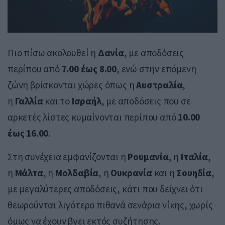
Πιο πίσω ακολουθεί η
Δανία
, με αποδόσεις
περίπου από
7.00 έως 8.00
, ενώ στην επόμενη
ζώνη βρίσκονται χώρες όπως η
Αυστραλία
,
η
Γαλλία
και το
Ισραήλ
, με αποδόσεις που σε
αρκετές λίστες κυμαίνονται περίπου από
10.00
έως 16.00
.
Στη συνέχεια εμφανίζονται η
Ρουμανία
, η
Ιταλία
,
η
Μάλτα
, η
Μολδαβία
, η
Ουκρανία
και η
Σουηδία
,
με μεγαλύτερες αποδόσεις, κάτι που δείχνει ότι
θεωρούνται λιγότερο πιθανά σενάρια νίκης, χωρίς
όμως να έχουν βγει εκτός συζήτησης.