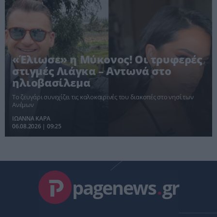
«Έλιωσε» η Μύκονος! Οι τρυφερές
στιγμές Λιάγκα – Αντωνά στο
ηλιοβασίλεμα
Το ζευγάρι συνεχίζει τις καλοκαιρινές του διακοπές στο νησί των
Ανέμων
ΙΩΑΝΝΑ ΚΑΡΑ
06.08.2026 | 09:25
pagenews
.
gr