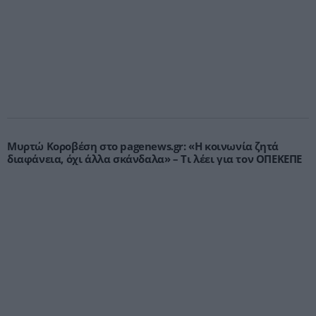
Μυρτώ Κοροβέση στο pagenews.gr: «Η κοινωνία ζητά
διαφάνεια, όχι άλλα σκάνδαλα» – Τι λέει για τον ΟΠΕΚΕΠΕ