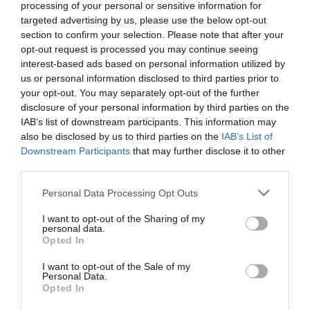
processing of your personal or sensitive information for
targeted advertising by us, please use the below opt-out
section to confirm your selection. Please note that after your
EUROVISION
EUROVISION 2026
ΑΚΥΛΑΣ
opt-out request is processed you may continue seeing
interest-based ads based on personal information utilized by
us or personal information disclosed to third parties prior to
ΔΕΙΤΕ ΠΡΩΤΟΙ
ΟΛΑ ΤΑ ΝΕΑ ΤΟΥ PAGENEWS ΣΤΟ
GOOGLE NEWS
your opt-out. You may separately opt-out of the further
disclosure of your personal information by third parties on the
IAB’s list of downstream participants. This information may
Σχετικά άρθρα:
also be disclosed by us to third parties on the
IAB’s List of
Downstream Participants
that may further disclose it to other
➤ Παπαρίζου για Δανίκα:«Θα είχε φάει πολύ ξύλο από
third parties.
τον πατέρα μου»–Η φράση που τους εξόργισε στη
Eurovision
Please note that this website/app uses one or more Google
Personal Data Processing Opt Outs
services and may gather and store information including but
➤ Ακύλας: Είχα από το δημοτικό μία θηλυπρέπεια,
not limited to your visit or usage behaviour. You may click to
I want to opt-out of the Sharing of my
μεγαλώνοντας φοβόμουν ότι θα μείνω μόνος
personal data.
grant or deny consent to Google and its third-party tags to
Opted In
➤ Akylas: Η αμήχανη στιγμή στο green room, οι
use your data for below specified purposes in below Google
δυσκολίες και η εξομολόγηση που τον έκανε να λυγίσει
consent section.
I want to opt-out of the Sale of my
Personal Data.
➤ Ακύλας για Eurovision: «Μας αποθέωναν τα
Opted In
στοιχήματα και τελικά κατέρρευσαν όλα!»