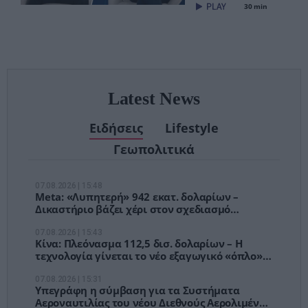
30 min
– Τέλος στις
αναμονές των
χειρουργείων»
Latest News
Ειδήσεις
Lifestyle
Γεωπολιτικά
07.08.2026 | 15:48
Meta: «Λυπητερή» 942 εκατ. δολαρίων –
Δικαστήριο βάζει χέρι στον σχεδιασμό
Facebook και Instagram
07.08.2026 | 15:43
Κίνα: Πλεόνασμα 112,5 δισ. δολαρίων – Η
τεχνολογία γίνεται το νέο εξαγωγικό «όπλο»
του Πεκίνου
07.08.2026 | 15:31
Υπεγράφη η σύμβαση για τα Συστήματα
Αεροναυτιλίας του νέου Διεθνούς Αερολιμένα