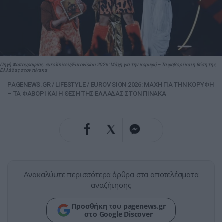
Πηγή Φωτογραφίας: eurokinissi//Eurovision 2026: Μάχη για την κορυφή – Τα φαβορί και η θέση της
Ελλάδας στον πίνακα
PAGENEWS.GR
/
LIFESTYLE
/
EUROVISION 2026: ΜΑΧΗ ΓΙΑ ΤΗΝ ΚΟΡΥΦΗ
– ΤΑ ΦΑΒΟΡΙ ΚΑΙ Η ΘΕΣΗ ΤΗΣ ΕΛΛΑΔΑΣ ΣΤΟΝ ΠΙΝΑΚΑ
Ανακαλύψτε περισσότερα άρθρα στα αποτελέσματα
αναζήτησης
Προσθήκη του pagenews.gr
στο Google Discover