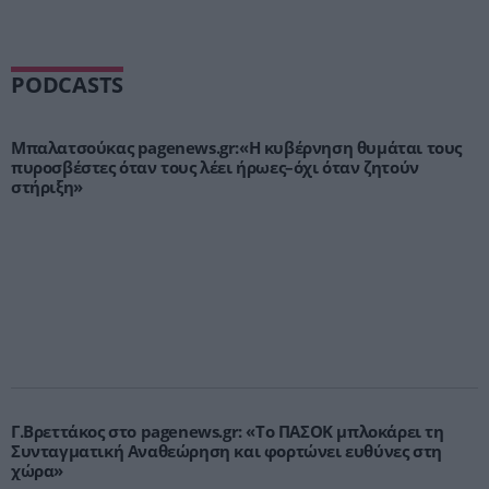
PODCASTS
Μπαλατσούκας pagenews.gr:«Η κυβέρνηση θυμάται τους
πυροσβέστες όταν τους λέει ήρωες–όχι όταν ζητούν
στήριξη»
Γ.Βρεττάκος στο pagenews.gr: «Το ΠΑΣΟΚ μπλοκάρει τη
Συνταγματική Αναθεώρηση και φορτώνει ευθύνες στη
χώρα»