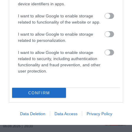
device identifiers in apps.
Ιωάννα Τούνη και Δημήτρης Ρομπέρτο: Η
αδημοσίευτη φωτογραφία που άναψε
φωτιές στα social media
I want to allow Google to enable storage
related to functionality of the website or app.
ΙΩΑΝΝΑ ΚΑΡΑ
07.08.2026 | 14:53
I want to allow Google to enable storage
Ανδρομάχη: Οι πόζες μέσα στη θάλασσα
related to personalization.
που τράβηξαν όλα τα βλέμματα [pics]
ΙΩΑΝΝΑ ΚΑΡΑ
I want to allow Google to enable storage
07.08.2026 | 13:04
related to security, including authentication
functionality and fraud prevention, and other
Η Καλλιμάνη θύμωσε με θεατή που της
user protection.
πέταξε λουλούδια: Του τα επέστρεψε στο
κεφάλι [vid]
ΙΩΑΝΝΑ ΚΑΡΑ
07.08.2026 | 10:54
CONFIRM
Η Ηλιάδη περιγράφει το θαύμα που έζησε
και πώς είδε τον Χριστό: «Ήταν ό,τι πιο
Data Deletion
Data Access
Privacy Policy
όμορφο έχω δει στη ζωή μου»
ΙΩΑΝΝΑ ΚΑΡΑ
06.08.2026 | 20:30