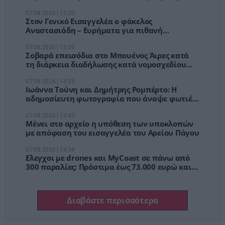
Ηρακλείου Κρήτης στο Καστέλλι
07.08.2026 | 15:20
Στον Γενικό Εισαγγελέα ο φάκελος
Αναστασιάδη – Ευρήματα για πιθανή
διαφθορά και κατάχρηση εξουσίας
07.08.2026 | 15:00
Σοβαρά επεισόδια στο Μπουένος Άιρες κατά
τη διάρκεια διαδήλωσης κατά νομοσχεδίου
Μιλέι για ιδιωτική ιδιοκτησία
07.08.2026 | 14:53
Ιωάννα Τούνη και Δημήτρης Ρομπέρτο: Η
αδημοσίευτη φωτογραφία που άναψε φωτιές
στα social media
07.08.2026 | 14:40
Μένει στο αρχείο η υπόθεση των υποκλοπών
με απόφαση του εισαγγελέα του Αρείου Πάγου
07.08.2026 | 14:34
Ελεγχοι με drones και MyCoast σε πάνω από
300 παραλίες: Πρόστιμα έως 73.000 ευρώ και
σφραγίσεις επιχειρήσεων για παραβάσεις
Διαβάστε περισσότερα