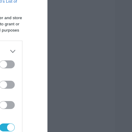
B’s List of
er and store
to grant or
ed purposes