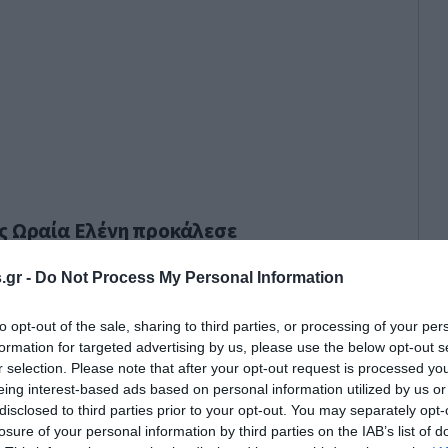
ς Ωραία Ελένη προκάλεσε
 Ίλον Μασκ να μιλά για «προσβολή»
.gr -
Do Not Process My Personal Information
to opt-out of the sale, sharing to third parties, or processing of your per
formation for targeted advertising by us, please use the below opt-out s
r selection. Please note that after your opt-out request is processed y
eing interest-based ads based on personal information utilized by us or
disclosed to third parties prior to your opt-out. You may separately opt-
losure of your personal information by third parties on the IAB’s list of