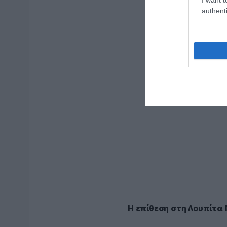
authenti
Η επίθεση στη Λουπίτα 