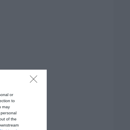
sonal or
ection to
ou may
 personal
out of the
 downstream