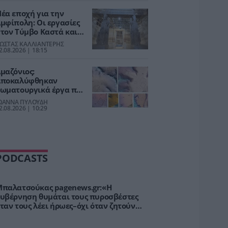
έα εποχή για την
μφίπολη: Οι εργασίες
τον Τύμβο Καστά και
α νέα έργα
ΩΣΤΑΣ ΚΑΛΛΙΑΝΤΕΡΗΣ
ροσβασιμότητας
2.08.2026 | 18:15
μαζόνιος:
Αποκαλύφθηκαν
ωματουργικά έργα που
νήκουν σε χαμένο
ΩΑΝΝΑ ΠΥΛΟΥΔΗ
ολιτισμό με πληθυσμό
2.08.2026 | 10:29
 εκατομμυρίων ατόμων
PODCASTS
παλατσούκας pagenews.gr:«Η
υβέρνηση θυμάται τους πυροσβέστες
ταν τους λέει ήρωες–όχι όταν ζητούν
τήριξη»