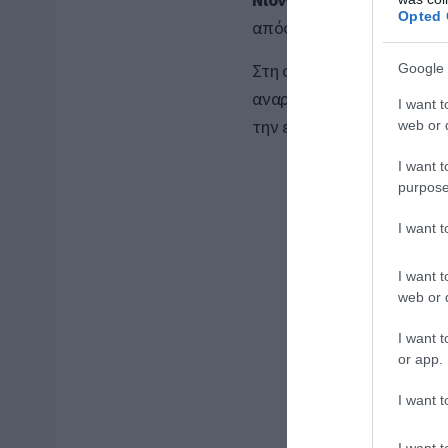
Opted 
απόφαση που προκάλεσε έ
Στη συζήτηση μπήκε και 
Google 
αναρτήσεις που χαρακτήρι
I want t
την ελληνική πολιτιστική 
web or d
I want t
purpose
I want 
I want t
web or d
I want t
or app.
I want t
I want t