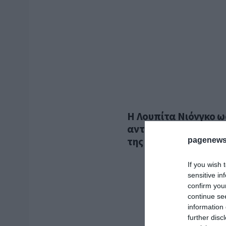
Η Λουπίτα Νιόνγκο ω
αντιδράσεις, με τον
της Ελλάδας
pagenews
If you wish 
sensitive in
confirm you
continue se
information 
further disc