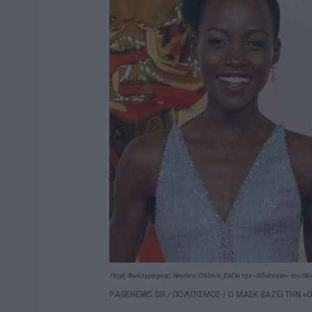
Πηγή Φωτογραφίας: Reuters/Ο Μασκ βάζει την «Οδύσσεια» του Νόλ
PAGENEWS.GR
/
ΠΟΛΙΤΙΣΜΟΣ
/
Ο ΜΑΣΚ ΒΑΖΕΙ ΤΗΝ «