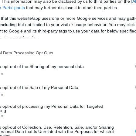
. This information may also be disclosed by us to third parties on the
IA
Participants
that may further disclose it to other third parties.
 that this website/app uses one or more Google services and may gath
including but not limited to your visit or usage behaviour. You may click 
 to Google and its third-party tags to use your data for below specifi
ogle consent section.
l Data Processing Opt Outs
o opt-out of the Sharing of my personal data.
In
o opt-out of the Sale of my Personal Data.
In
to opt-out of processing my Personal Data for Targeted
Οδύσσεια»
του Κρίστοφερ
Νόλαν
δεν έχει
ing.
In
ς ήδη βρίσκεται στο επίκεντρο σφοδρής
σης. Αφορμή στάθηκε η επιλογή της
Λουπίτα
o opt-out of Collection, Use, Retention, Sale, and/or Sharing
ersonal Data that Is Unrelated with the Purposes for which it
ίας Ελένης και της Κλυταιμνήστρας, μια
lected.