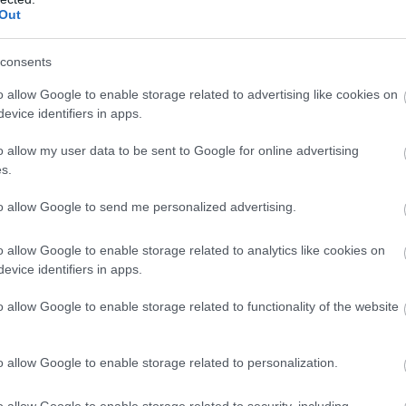
Out
ντονες αντιδράσεις στα social media.
ο
Ίλον Μασκ
, ο οποίος συμφώνησε με
consents
ζαν το casting προσβλητικό για την Ελλάδα και
o allow Google to enable storage related to advertising like cookies on
κληρονομιά.
evice identifiers in apps.
o allow my user data to be sent to Google for online advertising
s.
to allow Google to send me personalized advertising.
o allow Google to enable storage related to analytics like cookies on
evice identifiers in apps.
o allow Google to enable storage related to functionality of the website
o allow Google to enable storage related to personalization.
o allow Google to enable storage related to security, including