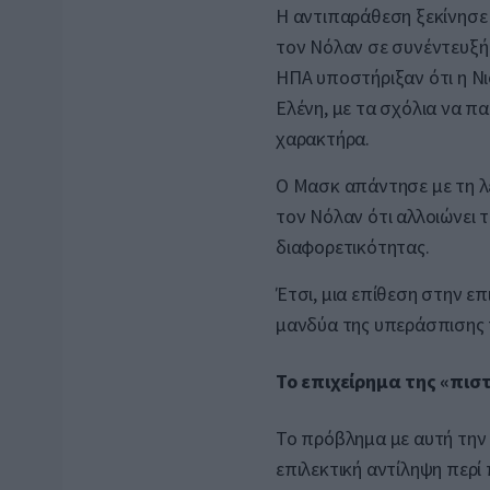
Η αντιπαράθεση ξεκίνησε 
τον Νόλαν σε συνέντευξή 
ΗΠΑ υποστήριξαν ότι η Νι
Ελένη, με τα σχόλια να π
χαρακτήρα.
Ο Μασκ απάντησε με τη λ
τον Νόλαν ότι αλλοιώνει 
διαφορετικότητας.
Έτσι, μια επίθεση στην ε
μανδύα της υπεράσπισης 
Το επιχείρημα της «πισ
Το πρόβλημα με αυτή την κ
επιλεκτική αντίληψη περί