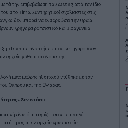
μετά την επιβεβαίωση του casting από τον ίδιο
Ν
του στο Time. Συντηρητικοί σχολιαστές στις
Α
σ
όνγκο δεν μπορεί να ενσαρκώσει την Ωραία
τ
Κ
αίρνουν γρήγορα ρατσιστικό και μισογυνικό
π
0
Α
έξη «True» σε αναρτήσεις που κατηγορούσαν
χ
α
τον αρχαίο μύθο στο όνομα της
Ι
π
0
3
πιλογή μιας μαύρης ηθοποιού ντύθηκε με τον
του Ομήρου και της Ελλάδας.
τότητας» δεν στέκει
Μ
κ
ριτική είναι ότι στηρίζεται σε μια πολύ
ό
σ
 πιστότητας στην αρχαία γραμματεία.