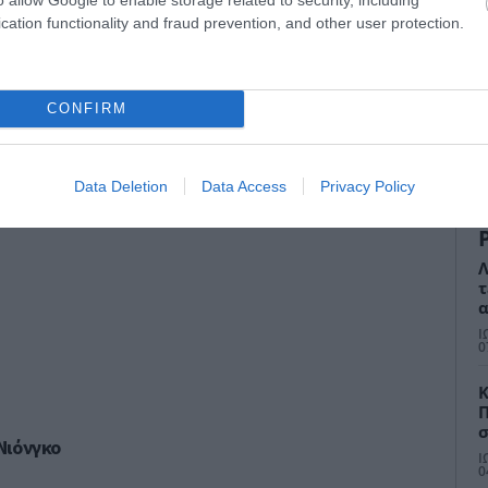
cation functionality and fraud prevention, and other user protection.
CONFIRM
Data Deletion
Data Access
Privacy Policy
Λ
τ
α
Τ
Ι
Έ
0
Κ
Π
σ
Νιόνγκο
β
Ι
0