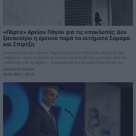
«Πόρτα» Αρείου Πάγου για τις υποκλοπές: Δεν
ξανανοίγει η έρευνα παρά τα αιτήματα Σαμαρά
και Σπίρτζη
Ο εισαγγελέας του Αρείου Πάγου Ευάγγελος Μπακέλας έκρινε ότι δεν
υπάρχουν, προς το παρόν, οι νομικές προϋποθέσεις για ανάσυρση της
υπόθεσης από το αρχείο – Τι αποφάσισε για Σαμαρά, Σπίρτζη και τα
αιτήματα θυμάτων του Predator και γιατί η πολύκροτη υπόθεση
ΑΦΡΟΔΙΤΗ ΠΑΝΟΥ
παραμένει πολιτικά «ζωντανή»
08.08.2026 | 00:15