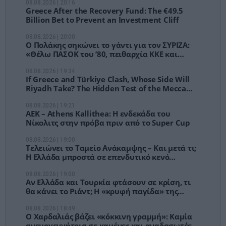
08.08.2026 | 20:16
Greece After the Recovery Fund: The €49.5
Billion Bet to Prevent an Investment Cliff
08.08.2026 | 20:00
Ο Πολάκης σηκώνει το γάντι για τον ΣΥΡΙΖΑ:
«Θέλω ΠΑΣΟΚ του ’80, πειθαρχία ΚΚΕ και
δρόμο»
08.08.2026 | 19:34
If Greece and Türkiye Clash, Whose Side Will
Riyadh Take? The Hidden Test of the Mecca
Defense Pact
08.08.2026 | 19:21
ΑΕΚ – Athens Kallithea: Η ενδεκάδα του
Νίκολιτς στην πρόβα πριν από το Super Cup
08.08.2026 | 19:00
Τελειώνει το Ταμείο Ανάκαμψης – Και μετά τι;
Η Ελλάδα μπροστά σε επενδυτικό κενό
δισεκατομμυρίων
08.08.2026 | 19:00
Αν Ελλάδα και Τουρκία φτάσουν σε κρίση, τι
θα κάνει το Ριάντ; Η «κρυφή παγίδα» της
Συμφωνίας της Μέκκας
08.08.2026 | 18:49
Ο Χαρδαλιάς βάζει «κόκκινη γραμμή»: Καμία
ανεμογεννήτρια σε καμένες και αναδασωτέες