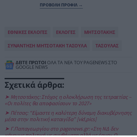
ΠΡΟΒΟΛΗ ΠΡΟΦΙΛ →
ΕΘΝΙΚΕΣ ΕΚΛΟΓΕΣ
ΕΚΛΟΓΕΣ
ΜΗΤΣΟΤΑΚΗΣ
ΣΥΝΑΝΤΗΣΗ ΜΗΤΣΟΤΑΚΗ ΤΑΣΟΥΛΑ
ΤΑΣΟΥΛΑΣ
ΔΕΙΤΕ ΠΡΩΤΟΙ
ΟΛΑ ΤΑ ΝΕΑ ΤΟΥ PAGENEWS ΣΤΟ
GOOGLE NEWS
Σχετικά άρθρα:
➤ Μητσοτάκης: Στόχος η ολοκλήρωση της τετραετίας –
«Οι πολίτες θα αποφασίσουν το 2027»
➤ Πέτσας: “Είμαστε η καλύτερη δύναμη διακυβέρνησης
μέσα στην πολιτική καταιγίδα” [vid,pics]
➤ Γ.Παπαγεωργίου στο pagenews.gr: «Στη ΝΔ δεν
κάνουμε πολιτική με συνθήματα αλλά με έργα»-Ο