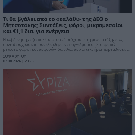
Τι θα βγάλει από το «καλάθι» της ΔΕΘ ο
Μητσοτάκης; Συντάξεις, φόροι, μικρομεσαίοι
και €1,1 δισ. για ενέργεια
Η κυβέρνηση χτίζει πακέτο με σαφή στόχευση στη μεσαία τάξη, τους
συνταξιούχους και τους ελεύθερους επαγγελματίες – Στο τραπέζι
μειώσεις φόρων και εισφορών, διορθώσεις στα τεκμήρια, παρεμβάσεις σε
ΕΝΦΙΑ και τέλη κυκλοφορίας, αλλά και νέο ενεργειακό πρόγραμμα μέσω
ΣΟΦΙΑ ΧΥΤΟΥ
της ευρωπαϊκής ρήτρας διαφυγής
07.08.2026 | 23:23