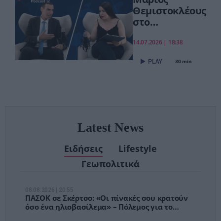
Θεμιστοκλέους
στο
pagenews.gr:
«Το νέο ΕΣΥ
14.07.2026 | 18:38
είναι ήδη εδώ
30 min
– Τέλος στις
αναμονές των
χειρουργείων»
Latest News
Ειδήσεις
Lifestyle
Γεωπολιτικά
08.08.2026 | 20:55
ΠΑΣΟΚ σε Σκέρτσο: «Οι πίνακές σου κρατούν
όσο ένα ηλιοβασίλεμα» – Πόλεμος για το
πορτοφόλι των Ελλήνων