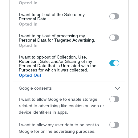
Opted In
use your data for below specified purposes in below Google
consent section.
I want to opt-out of the Sale of my
Personal Data.
Opted In
ΡΟΗ ΕΙΔΗΣΕΩΝ
I want to opt-out of processing my
ΠΑΣΟΚ σε Σκέρτσο: «Οι πίνακές σου
Personal Data for Targeted Advertising.
κρατούν όσο ένα ηλιοβασίλεμα» –
Opted In
Πόλεμος για το πορτοφόλι των Ελλήνων
I want to opt-out of Collection, Use,
ΑΦΡΟΔΙΤΗ ΠΑΝΟΥ
Retention, Sale, and/or Sharing of my
08.08.2026 | 20:55
Personal Data that Is Unrelated with the
Purposes for which it was collected.
Ο Πολάκης σηκώνει το γάντι για τον
Opted Out
ΣΥΡΙΖΑ: «Θέλω ΠΑΣΟΚ του ’80, πειθαρχία
ΚΚΕ και δρόμο»
Google consents
ΑΦΡΟΔΙΤΗ ΠΑΝΟΥ
08.08.2026 | 20:00
I want to allow Google to enable storage
related to advertising like cookies on web or
Τουρνάς: «Δεν υπάρχουν περιθώρια
device identifiers in apps.
εφησυχασμού» απέναντι στα ακραία
καιρικά φαινόμενα
I want to allow my user data to be sent to
ΑΦΡΟΔΙΤΗ ΠΑΝΟΥ
Google for online advertising purposes.
08.08.2026 | 17:07