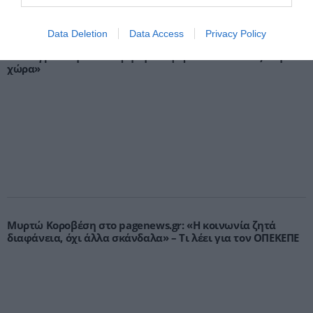
Data Deletion
Data Access
Privacy Policy
Γ.Βρεττάκος στο pagenews.gr: «Το ΠΑΣΟΚ μπλοκάρει τη
Συνταγματική Αναθεώρηση και φορτώνει ευθύνες στη
χώρα»
Μυρτώ Κοροβέση στο pagenews.gr: «Η κοινωνία ζητά
διαφάνεια, όχι άλλα σκάνδαλα» – Τι λέει για τον ΟΠΕΚΕΠΕ