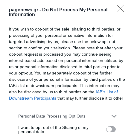
δρόμος προς το 2027
pagenews.gr -
Do Not Process My Personal
➤ Κοντογεώργης: Με δουλειά, σταθερότητα και
Information
προοπτική πορευόμαστε στις εκλογές το 2027
➤ Γιώργος Βρεττάκος: «Σταθερότητα, ενότητα και
If you wish to opt-out of the sale, sharing to third parties, or
πρόγραμμα απέναντι σε μια περίοδο πολιτικών
processing of your personal or sensitive information for
ανακατατάξεων»
targeted advertising by us, please use the below opt-out
section to confirm your selection. Please note that after your
➤ ΝΔ στο 29,1% – Τσίπρας 16,1% – Καρυστιανού 13,1%
opt-out request is processed you may continue seeing
– Σεισμικές ανατροπές στο πολιτικό σκηνικό!!!
interest-based ads based on personal information utilized by
us or personal information disclosed to third parties prior to
your opt-out. You may separately opt-out of the further
disclosure of your personal information by third parties on the
IAB’s list of downstream participants. This information may
also be disclosed by us to third parties on the
IAB’s List of
Downstream Participants
that may further disclose it to other
third parties.
Please note that this website/app uses one or more Google
Personal Data Processing Opt Outs
services and may gather and store information including but
not limited to your visit or usage behaviour. You may click to
I want to opt-out of the Sharing of my
personal data.
grant or deny consent to Google and its third-party tags to