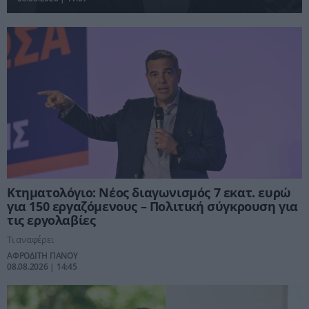
Επιτροπής Εκτίμησης Κινδύνου που συγκάλεσε σήμερα ο Γενικός
Γραμματέας Πολιτικής Προστασίας Νίκος Παπαευσταθίου.
Κτηματολόγιο: Νέος διαγωνισμός 7 εκατ. ευρώ
για 150 εργαζόμενους – Πολιτική σύγκρουση για
τις εργολαβίες
Τι αναφέρει
ΑΦΡΟΔΙΤΗ ΠΑΝΟΥ
08.08.2026 | 14:45