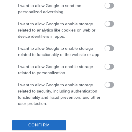
I want to allow Google to send me
Κτηματολόγιο: Νέος διαγωνισμός 7 εκατ.
ευρώ για 150 εργαζόμενους – Πολιτική
personalized advertising.
σύγκρουση για τις εργολαβίες
I want to allow Google to enable storage
ΑΦΡΟΔΙΤΗ ΠΑΝΟΥ
08.08.2026 | 14:45
related to analytics like cookies on web or
device identifiers in apps.
I want to allow Google to enable storage
related to functionality of the website or app.
PODCASTS
I want to allow Google to enable storage
related to personalization.
Μπαλατσούκας pagenews.gr:«Η κυβέρνηση θυμάται τους
πυροσβέστες όταν τους λέει ήρωες–όχι όταν ζητούν
στήριξη»
I want to allow Google to enable storage
related to security, including authentication
functionality and fraud prevention, and other
user protection.
CONFIRM