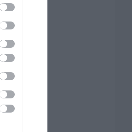
ό
τις