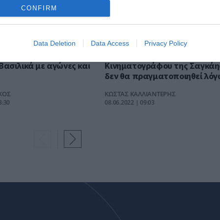
CONFIRM
Data Deletion
Data Access
Privacy Policy
κη: Φεστιβάλ για τον
Το Διεθνές Φεστιβάλ
Βασιλικά με αγώνες και
Κινηματογράφου της Σαγκάη
δεν θα πραγματοποιηθεί λόγ
της κρίσης με την Covid-19
ΚΟΣ
ΚΩΣΤΑΣ ΚΑΛΛΙΑΝΤΕΡΗΣ
3:30
08.06.2022 | 09:03