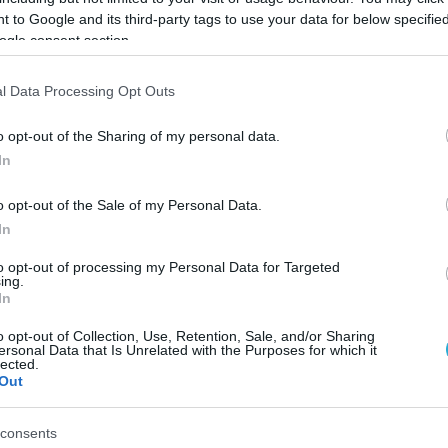
 to Google and its third-party tags to use your data for below specifi
ogle consent section.
 Πολιτισμού Ίδρυμα
l Data Processing Opt Outs
Με συμμετοχές από έξι χώρες
ιάρχος διοργανώνει 3
διαγωνιστικό τμήμα το 12ο
 φεστιβαλικές ημέρες!
Παγκόσμιο Φεστιβάλ Χορωδι
o opt-out of the Sharing of my personal data.
Μιούζικαλ Θεσσαλονίκης
In
ΑΝΟΥ
ΒΑΣΙΛΗΣ ΔΙΑΜΑΝΤΑΚΟΣ
0:40
05.05.2023 | 12:52
o opt-out of the Sale of my Personal Data.
In
to opt-out of processing my Personal Data for Targeted
ing.
In
o opt-out of Collection, Use, Retention, Sale, and/or Sharing
ersonal Data that Is Unrelated with the Purposes for which it
lected.
Out
 Κόλλα η συναυλία
50ό Φεστιβάλ Βιβλίου στο
ένης ποίησης «Σαν
Ζάππειο
consents
.»