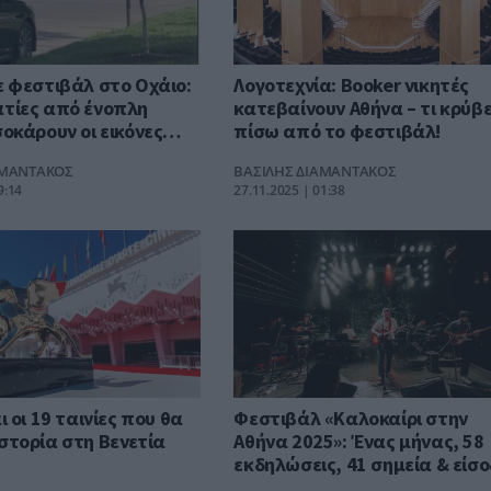
ε φεστιβάλ στο Οχάιο:
Λογοτεχνία: Booker νικητές
τίες από ένοπλη
κατεβαίνουν Αθήνα – τι κρύβ
σοκάρουν οι εικόνες
πίσω από το φεστιβάλ!
ΑΜΑΝΤΑΚΟΣ
ΒΑΣΙΛΗΣ ΔΙΑΜΑΝΤΑΚΟΣ
9:14
27.11.2025 | 01:38
ι οι 19 ταινίες που θα
Φεστιβάλ «Καλοκαίρι στην
στορία στη Βενετία
Αθήνα 2025»: Ένας μήνας, 58
εκδηλώσεις, 41 σημεία & είσ
ελεύθερη