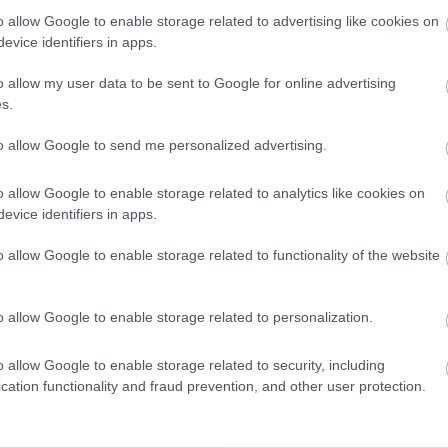
ΚΩΣΤΑΣ ΚΑΛΛΙΑΝΤΕΡΗΣ
o allow Google to enable storage related to advertising like cookies on
31.08.2022 | 10:27
ΛΙΑΝΤΕΡΗΣ
evice identifiers in apps.
9:33
o allow my user data to be sent to Google for online advertising
s.
to allow Google to send me personalized advertising.
o allow Google to enable storage related to analytics like cookies on
evice identifiers in apps.
υρώ από το ΥΠΠΟΑ για
Το σπουδαιότερο πολιτιστικ
o allow Google to enable storage related to functionality of the website
σεις ή/και παροχή
γεγονός της Κροατίας άνοιξε 
ε εκδηλώσεις Χορού
πύλες του για 73η χρονιά
o allow Google to enable storage related to personalization.
Α
ΚΩΣΤΑΣ ΚΑΛΛΙΑΝΤΕΡΗΣ
5:07
14.07.2022 | 10:06
o allow Google to enable storage related to security, including
cation functionality and fraud prevention, and other user protection.