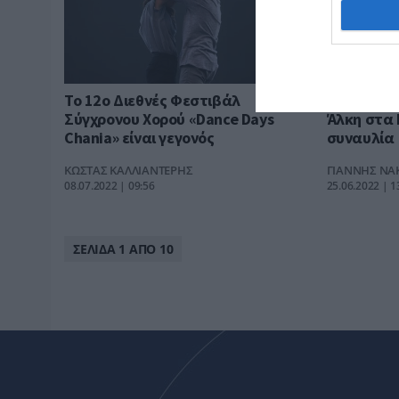
Το 12ο Διεθνές Φεστιβάλ
Θεσσαλονί
Σύγχρονου Χορού «Dance Days
Άλκη στα 
Chania» είναι γεγονός
συναυλία
ΚΩΣΤΑΣ ΚΑΛΛΙΑΝΤΕΡΗΣ
ΓΙΑΝΝΗΣ ΝΑ
08.07.2022 | 09:56
25.06.2022 | 1
ΣΕΛΙΔΑ 1 ΑΠΟ 10