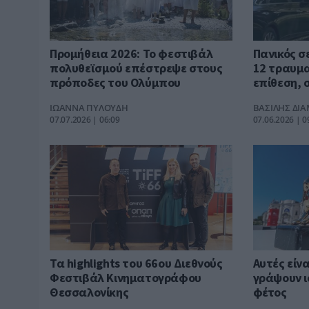
Προμήθεια 2026: Το φεστιβάλ
Πανικός σ
πολυθεϊσμού επέστρεψε στους
12 τραυμα
πρόποδες του Ολύμπου
επίθεση, 
[pics]
ΙΩΑΝΝΑ ΠΥΛΟΥΔΗ
ΒΑΣΙΛΗΣ ΔΙ
07.07.2026 | 06:09
07.06.2026 | 0
Τα highlights του 66ου Διεθνούς
Αυτές είνα
Φεστιβάλ Κινηματογράφου
γράψουν ι
Θεσσαλονίκης
φέτος