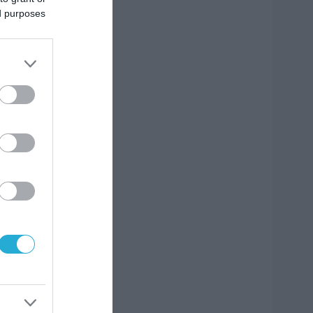
ed purposes
 και
ών