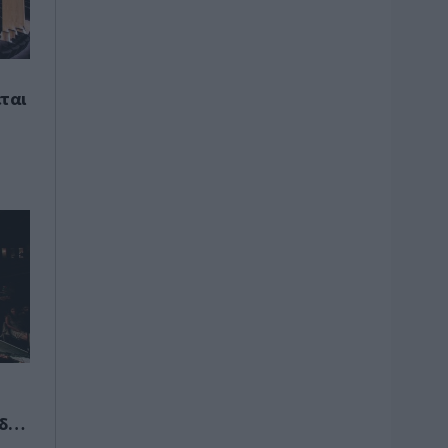
εται
οδος