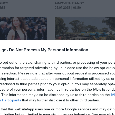
ΑΝΟΥ
ΑΦΡΟΔΙΤΗ ΠΑΝΟΥ
6:35
05.07.2025 | 08:50
.gr -
Do Not Process My Personal Information
Καννών: Η «Εμίλια
Δεν γνώριζε η Χαμάς για το
to opt-out of the sale, sharing to third parties, or processing of your per
ρδισε τις εντυπώσεις
μουσικό φεστιβάλ όταν μπήκ
formation for targeted advertising by us, please use the below opt-out s
ση με τον Λάνθιμο
στο Ισραήλ
r selection. Please note that after your opt-out request is processed y
eing interest-based ads based on personal information utilized by us or
ΑΝΟΥ
ΑΦΡΟΔΙΤΗ ΠΑΝΟΥ
disclosed to third parties prior to your opt-out. You may separately opt-
4:04
19.11.2023 | 13:34
losure of your personal information by third parties on the IAB’s list of
. This information may also be disclosed by us to third parties on the
IA
Participants
that may further disclose it to other third parties.
 that this website/app uses one or more Google services and may gath
including but not limited to your visit or usage behaviour. You may click 