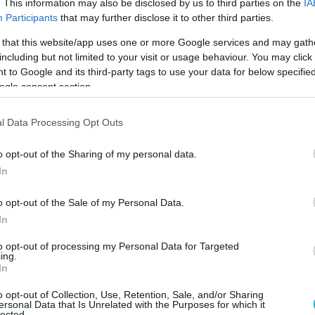
. This information may also be disclosed by us to third parties on the
IA
Participants
that may further disclose it to other third parties.
 that this website/app uses one or more Google services and may gath
Μ
including but not limited to your visit or usage behaviour. You may click 
κ
 to Google and its third-party tags to use your data for below specifi
ό
σ
ogle consent section.
l Data Processing Opt Outs
o opt-out of the Sharing of my personal data.
 απειλεί την κοινωνική ειρήνη στο εσωτερικό
In
γερμανική κυβέρνηση σε έκθεση της για την
o opt-out of the Sale of my Personal Data.
In
Γ
ι για τα ξενοφοβικά φαινόμενα που έχουν
μ
to opt-out of processing my Personal Data for Targeted
Α
ing.
ική Γερμανία, όπου παρατηρούνται τα
In
ημειώνει στις τοπικές εκλογές και στις
o opt-out of Collection, Use, Retention, Sale, and/or Sharing
ιό ”Εναλλακτική για τη Γερμανία” (AfD).
ersonal Data that Is Unrelated with the Purposes for which it
lected.