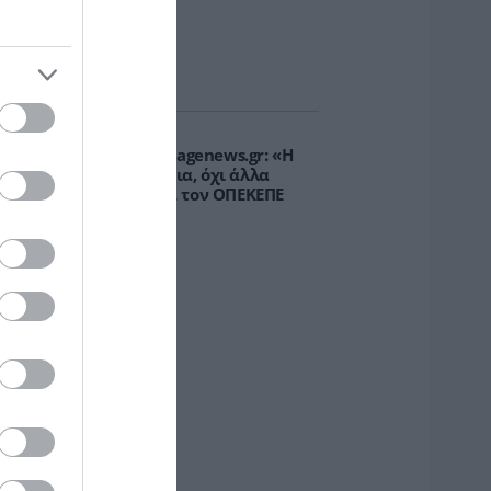
υρτώ Κοροβέση στο pagenews.gr: «Η
οινωνία ζητά διαφάνεια, όχι άλλα
κάνδαλα» – Τι λέει για τον ΟΠΕΚΕΠΕ