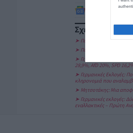
authenti
ΔΕΙΤΕ ΠΡΩΤΟΙ
ΟΛΑ ΤΑ
Σχετικά άρθρα:
➤ Πώς αποκωδικοποιεί η 
➤ Πώς είδε η κυβέρνηση 
➤ Γερμανικές εκλογές: Μ
28,9%, AfD 20%, SPD 16,2
➤ Γερμανικές Εκλογές: Ποι
κληρονομιά που αναλαμβ
➤ Μητσοτάκης: Μια αποφασ
➤ Γερμανικές εκλογές: Δύ
εναλλακτικές – Πρώτη Αν