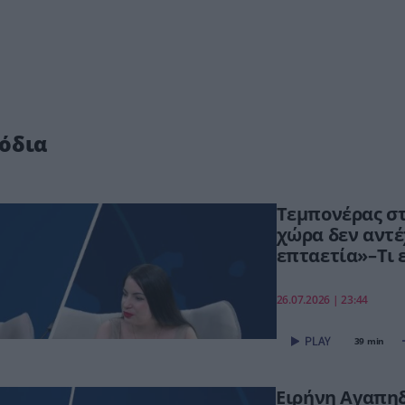
όδια
Τεμπονέρας στ
χώρα δεν αντέ
επταετία»–Τι ε
ΟΠΕΚΕΠΕ,Τσίπ
26.07.2026 | 23:44
39 min
Ειρήνη Αγαπη