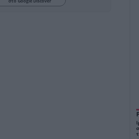
στο Google Discover
Ι
σ
τ