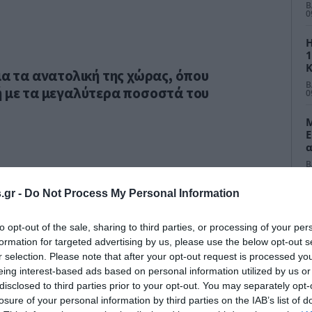
π
Β
0
Η
1
Κ
ια τα ανατολική της χώρας, όπου
τ
Β
ή με τα μεγαλύτερα ποσοστά του
0
Μ
Ε
α
ε
Β
0
.gr -
Do Not Process My Personal Information
Θ
β
Α
to opt-out of the sale, sharing to third parties, or processing of your per
ε
formation for targeted advertising by us, please use the below opt-out s
Β
δ
0
r selection. Please note that after your opt-out request is processed y
eing interest-based ads based on personal information utilized by us or
disclosed to third parties prior to your opt-out. You may separately opt-
losure of your personal information by third parties on the IAB’s list of