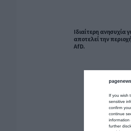
Ιδιαίτερη ανησυχία γ
αποτελεί την περιοχ
AfD.
pagenews
If you wish 
sensitive in
confirm you
continue se
information 
further disc