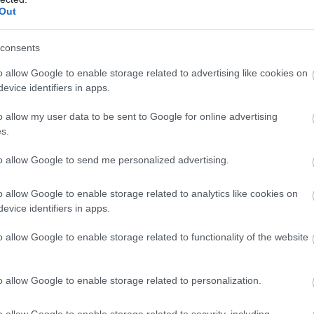
Out
Βερολίνο κάνει λόγο και για τις ”διαδηλώσεις
ύγων”, που ”έχουν πια καταστεί σαφές πως
consents
ταξύ αστικών διαμαρτυριών και ακροδεξιών
ς δράσης”.
o allow Google to enable storage related to advertising like cookies on
evice identifiers in apps.
Μ
κ
o allow my user data to be sent to Google for online advertising
σ
s.
to allow Google to send me personalized advertising.
o allow Google to enable storage related to analytics like cookies on
evice identifiers in apps.
o allow Google to enable storage related to functionality of the website
o allow Google to enable storage related to personalization.
o allow Google to enable storage related to security, including