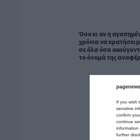
Όσο κι αν η αγαπημέ
χρόνια να κρατήσει 
σε όλα όσα ακούγοντ
το όνομά της αναφέρ
pagenews
If you wish 
sensitive in
confirm you
continue se
information 
further disc