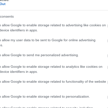
τική στάση απέναντι σε όλα όσα ακούγονται για
Out
ν το όνομά της αναφέρεται συνεχώς λόγω του
γο αυτό η φίλη της Κόρτνεϊ Κοξ αποφάσισε να
consents
o allow Google to enable storage related to advertising like cookies on
evice identifiers in apps.
 Τζένιφερ” είπε η Κοξ στον τηλεοπτικό φακό του
αναφερόμενη στο πολύκροτο διαζύγιο.“Νομίζω
o allow my user data to be sent to Google for online advertising
Γ
ι’ αυτό κάνουμε τα πράγματα χειρότερα για
μ
s.
Α
ην υποτιθέμενη εμπλοκή της Άνιστον στο
to allow Google to send me personalized advertising.
όλιγουντ.
o allow Google to enable storage related to analytics like cookies on
ζυγος της Άνιστον, Τζάστιν Θερού, μιλώντας στο
evice identifiers in apps.
εμμονή όλων να εμπλέκουν την
ό στο διαζύγιο του πρώην της, ήταν ιδιαίτερα
o allow Google to enable storage related to functionality of the website
 στη σύντροφο του.“Υπάρχει μια ατελείωτη
ι όλοι λένε ότι δεν έχουν καμιά τέτοια διάθεση.
o allow Google to enable storage related to personalization.
ουν επειδή πουλάει. Όμως υπάρχουν
Μ
o allow Google to enable storage related to security, including