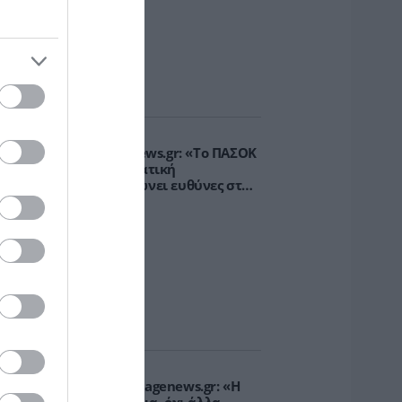
.Βρεττάκος στο pagenews.gr: «Το ΠΑΣΟΚ
πλοκάρει τη Συνταγματική
ναθεώρηση και φορτώνει ευθύνες στη
χώρα»
υρτώ Κοροβέση στο pagenews.gr: «Η