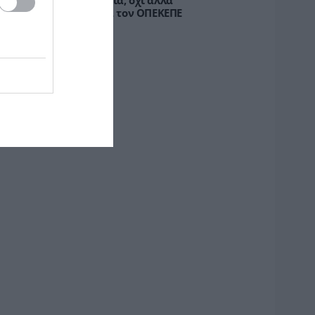
οινωνία ζητά διαφάνεια, όχι άλλα
κάνδαλα» – Τι λέει για τον ΟΠΕΚΕΠΕ