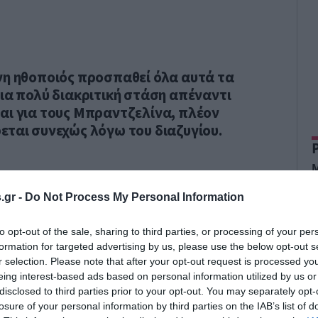
νη ηθοποιός προσπαθεί όλα αυτά τα
μια πολύ διακριτική στάση απέναντι
αι για τους Μπραντζελίνα, πλέον
εται συνεχώς λόγω του διαζυγίου.
Μ
ε
Κ
.gr -
Do Not Process My Personal Information
σ
Ι
έ
0
to opt-out of the sale, sharing to third parties, or processing of your per
formation for targeted advertising by us, please use the below opt-out s
Σ
η
r selection. Please note that after your opt-out request is processed y
Κ
eing interest-based ads based on personal information utilized by us or
μ
disclosed to third parties prior to your opt-out. You may separately opt-
Ι
β
0
losure of your personal information by third parties on the IAB’s list of