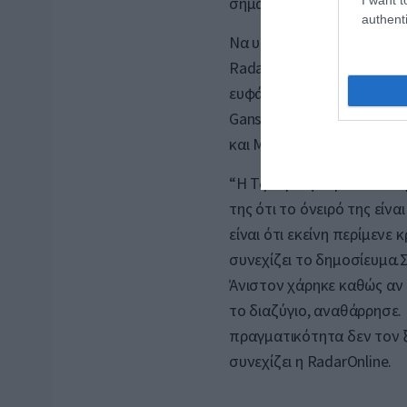
σημαντικότερα πράγματα γ
authenti
Να υπενθυμίσουμε ότι, η 
RadarOnline έφερε ακόμη
ευφάνταστο δημοσίευμα “
Gansevoort κατέγραψαν κ
και Μπραντ Πίτ σε πριβέ σ
“Η Τζεν μίλησε με τον Μ
της ότι το όνειρό της είναι
είναι ότι εκείνη περίμενε
συνεχίζει το δημοσίευμα.
Άνιστον χάρηκε καθώς αν 
το διαζύγιο, αναθάρρησε. 
πραγματικότητα δεν τον ξ
συνεχίζει η RadarOnline.