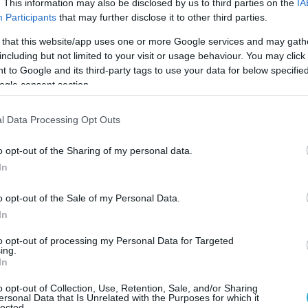
. This information may also be disclosed by us to third parties on the
IA
«
Participants
that may further disclose it to other third parties.
τ
Λ
 that this website/app uses one or more Google services and may gath
η
Ι
including but not limited to your visit or usage behaviour. You may click 
0
 to Google and its third-party tags to use your data for below specifi
ogle consent section.
Ο
σ
Κ
l Data Processing Opt Outs
μ
Ι
π
0
κ
o opt-out of the Sharing of my personal data.
In
ολί έχει προκαλέσει σοκ στον χώρο της σοουμπίζ
o opt-out of the Sale of my Personal Data.
ταμπλόιντς να γράφουν πλέον ακόμη και τα πιο
In
σε όλα αυτά δεν είναι και λίγα εκείνα που
 σύζυγο του Πιτ, Τζένιφερ Άνιστον την οποία
to opt-out of processing my Personal Data for Targeted
Μ
ing.
κ
ε την Τζολί.
In
ό
σ
θοποιός προσπαθεί όλα αυτά τα χρόνια να
o opt-out of Collection, Use, Retention, Sale, and/or Sharing
ersonal Data that Is Unrelated with the Purposes for which it
lected.