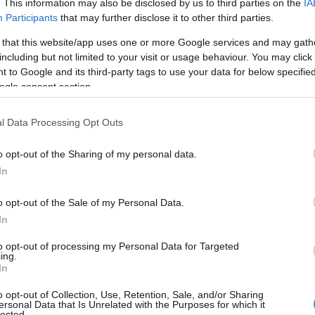
. This information may also be disclosed by us to third parties on the
IA
Participants
that may further disclose it to other third parties.
 that this website/app uses one or more Google services and may gath
including but not limited to your visit or usage behaviour. You may click 
 to Google and its third-party tags to use your data for below specifi
ogle consent section.
l Data Processing Opt Outs
o opt-out of the Sharing of my personal data.
In
o opt-out of the Sale of my Personal Data.
In
to opt-out of processing my Personal Data for Targeted
ing.
και πολύ κινητικός, δεν στέκεται στιγμή. Όταν
In
η φωτιά! Άλλωστε, έτσι θα καταλάβεις ότι είναι
o opt-out of Collection, Use, Retention, Sale, and/or Sharing
ς Κριός! Αρχίζει να προσέχει περισσότερο το
ersonal Data that Is Unrelated with the Purposes for which it
Ζ
lected.