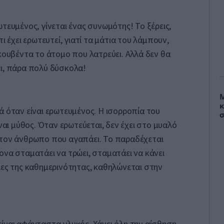
τευμένος, γίνεται ένας συνωμότης! Το ξέρεις,
ι έχει ερωτευτεί, γιατί τα μάτια του λάμπουν,
 κουβέντα το άτομο που λατρεύει. Αλλά δεν θα
ει, πάρα πολύ δύσκολα!
Μ
κ
ά όταν είναι ερωτευμένος. Η ισορροπία του
σ
ίναι μύθος. Όταν ερωτεύεται, δεν έχει στο μυαλό
 τον άνθρωπο που αγαπάει. Το παραδέχεται
ονα σταματάει να τρώει, σταματάει να κάνει
ίες της καθημερινότητας, καθηλώνεται στην
ίναι αφάνταστα γλυκός. Χάνει όλη την αίσθηση