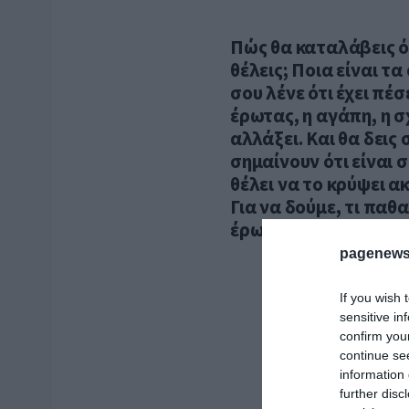
Πώς θα καταλάβεις ότ
θέλεις; Ποια είναι τ
σου λένε ότι έχει πέσ
έρωτας, η αγάπη, η σ
αλλάξει. Και θα δεις
σημαίνουν ότι είναι 
θέλει να το κρύψει α
Για να δούμε, τι παθα
έρωτα!
pagenews
If you wish 
sensitive in
confirm you
continue se
information 
further disc