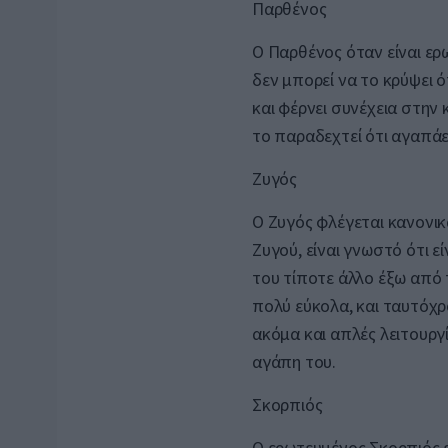
Παρθένος
Ο Παρθένος όταν είναι ερω
δεν μπορεί να το κρύψει ότ
και φέρνει συνέχεια στην
το παραδεχτεί ότι αγαπά
Ζυγός
Ο Ζυγός φλέγεται κανονικ
Ζυγού, είναι γνωστό ότι ε
του τίποτε άλλο έξω από
πολύ εύκολα, και ταυτόχρ
ακόμα και απλές λειτουργ
αγάπη του.
Σκορπιός
Ο ερωτευμένος Σκορπιός ε