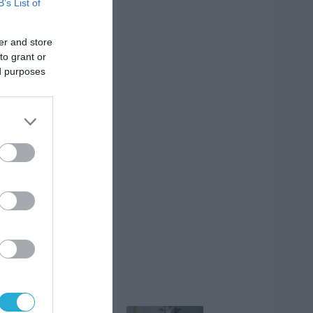
B’s List of
er and store
to grant or
ed purposes
ΡΟΗ ΕΙΔΗΣΕΩΝ
ώδια: Τι φέρνει ο