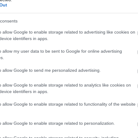
, γελάει και κάνει σαν παιδί, ακόμα και αν δεν
Α
Out
τ
τευμένος. Εννοείται, θέλει συνέχεια να κάνει
Ι
consents
0
o allow Google to enable storage related to advertising like cookies on
Ζ
evice identifiers in apps.
π
Α
πολύ καλή σχέση με το φαγητό, με πολύ ωραίο
o allow my user data to be sent to Google for online advertising
Κ
άνει τελείως την όρεξή του! Δεν μπορεί να
0
s.
ην αγάπη του, ονειροπολεί και είναι σε συνεχή
Α
to allow Google to send me personalized advertising.
ι από τους ανθρώπους που θα παραδεχτούν
ζ
ν
όμα και αν καίγεται!
o allow Google to enable storage related to analytics like cookies on
κ
Ι
evice identifiers in apps.
0
o allow Google to enable storage related to functionality of the website
Ε
είναι πολύ κοινωνικός και ομιλητικός. Όταν είναι
α
π
μα περισσότερο, σχεδόν ασταμάτητα. Αν
α
o allow Google to enable storage related to personalization.
Ι
 συναίσθημα που νιώθει τον κατακλύζει τόσο
τ
2
Ι
 δραπετεύσει από τον πόνο που του φέρνει η
o allow Google to enable storage related to security, including