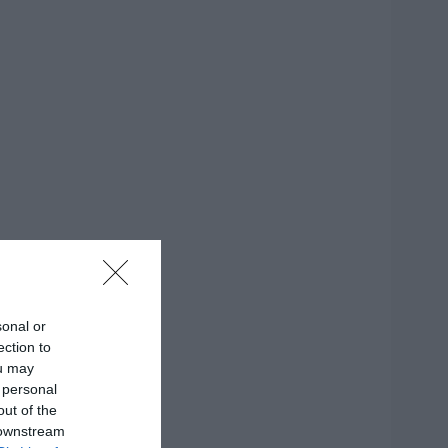
sonal or
ection to
ou may
 personal
out of the
 downstream