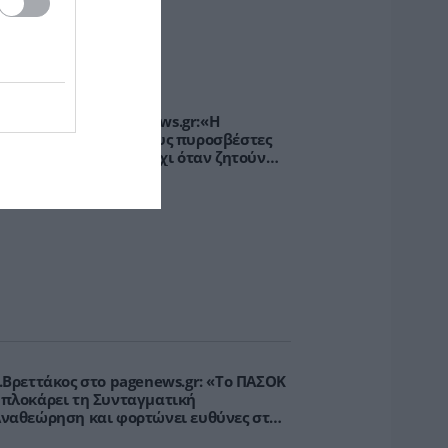
PODCASTS
παλατσούκας pagenews.gr:«Η
υβέρνηση θυμάται τους πυροσβέστες
ταν τους λέει ήρωες–όχι όταν ζητούν
τήριξη»
.Βρεττάκος στο pagenews.gr: «Το ΠΑΣΟΚ
πλοκάρει τη Συνταγματική
ναθεώρηση και φορτώνει ευθύνες στη
χώρα»