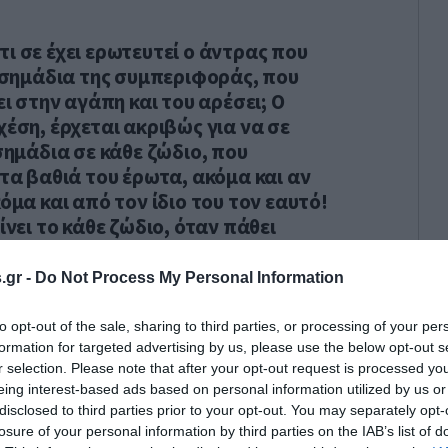
ι σε έχει ερωτευτεί ο άντρας που
α σημάδια της συμπεριφοράς, που
ει στην αγάπη και του αρέσει; Ο
χέση, έρχεται ακριβώς για να σε
 σημάδια σε κάθε ζώδιο, που
στα βαθιά του έρωτα, ακόμα και αν
κόμα και από τον ίδιο του τον εαυτό!
ίνει το κάθε ζώδιο, όταν πάθει
.gr -
Do Not Process My Personal Information
to opt-out of the sale, sharing to third parties, or processing of your per
formation for targeted advertising by us, please use the below opt-out s
r selection. Please note that after your opt-out request is processed y
eing interest-based ads based on personal information utilized by us or
disclosed to third parties prior to your opt-out. You may separately opt-
losure of your personal information by third parties on the IAB’s list of