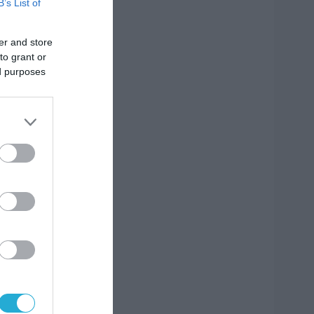
B’s List of
er and store
to grant or
ed purposes