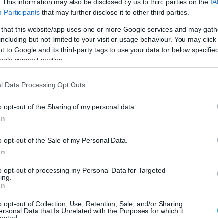
. This information may also be disclosed by us to third parties on the
IA
Participants
that may further disclose it to other third parties.
 that this website/app uses one or more Google services and may gath
including but not limited to your visit or usage behaviour. You may click 
 to Google and its third-party tags to use your data for below specifi
ogle consent section.
l Data Processing Opt Outs
o opt-out of the Sharing of my personal data.
In
o opt-out of the Sale of my Personal Data.
In
to opt-out of processing my Personal Data for Targeted
ing.
In
 επιτυχίας ενός επιχειρηματικού σχεδίου.
o opt-out of Collection, Use, Retention, Sale, and/or Sharing
ονή και πολλές αναπροσαρμογές προτού
ersonal Data that Is Unrelated with the Purposes for which it
lected.