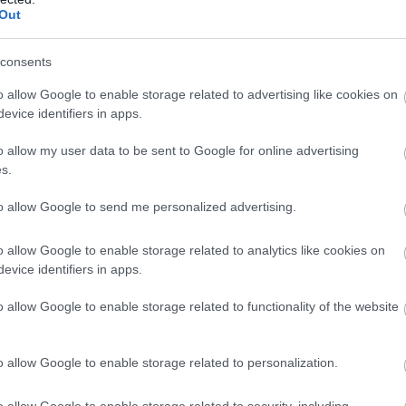
υ μορφή. Δεδομένης της αβεβαιότητας και της
Out
 μόνο λάθος οδηγεί σε σοβαρή παραμόρφωση.
 δέκα βήματα επιτυχούς σύνταξης ενός
consents
και αποφυγής υπερβολών, ματαιοδοξίας,
o allow Google to enable storage related to advertising like cookies on
ποίησης καταστάσεων:
evice identifiers in apps.
o allow my user data to be sent to Google for online advertising
οοικονομικές προβλέψεις
s.
όνα της οικονομικής μονάδας απαιτείται η
to allow Google to send me personalized advertising.
καταστάσεων, η προβολή ορθολογικών
κών και χρηματοοικονομικών στοιχείων και η
o allow Google to enable storage related to analytics like cookies on
evice identifiers in apps.
κού σχεδίου στην περίπτωση μεταβολών του
ς.
o allow Google to enable storage related to functionality of the website
ριωμένη έρευνα
o allow Google to enable storage related to personalization.
ακριβής, ενημερωμένη, σχετική με το
o allow Google to enable storage related to security, including