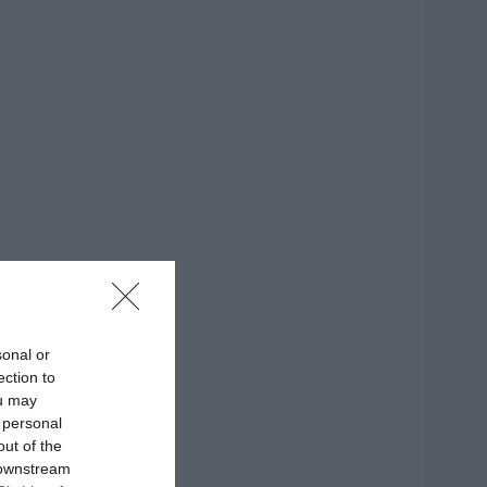
sonal or
ection to
ou may
 personal
out of the
 downstream