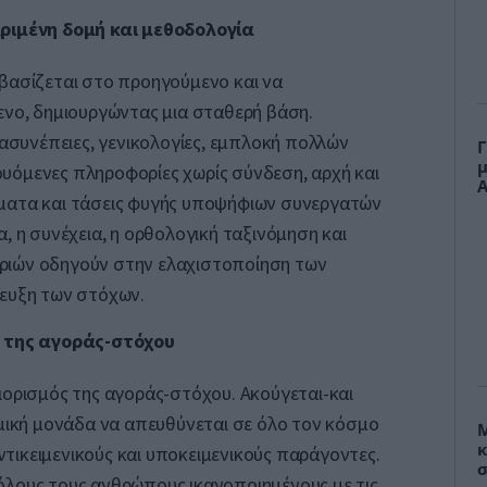
ριμένη δομή και μεθοδολογία
βασίζεται στο προηγούμενο και να
ενο, δημιουργώντας μια σταθερή βάση.
 ασυνέπειες, γενικολογίες, εμπλοκή πολλών
Γ
μ
υόμενες πληροφορίες χωρίς σύνδεση, αρχή και
Α
ματα και τάσεις φυγής υποψήφιων συνεργατών
, η συνέχεια, η ορθολογική ταξινόμηση και
ριών οδηγούν στην ελαχιστοποίηση των
τευξη των στόχων.
 της αγοράς-στόχου
ιορισμός της αγοράς-στόχου. Ακούγεται-και
ομική μονάδα να απευθύνεται σε όλο τον κόσμο
Μ
κ
ικειμενικούς και υποκειμενικούς παράγοντες.
σ
όλους τους ανθρώπους ικανοποιημένους με τις