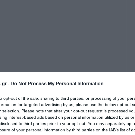
φει στο pagenews.gr ότι δεδομένης
.gr -
Do Not Process My Personal Information
 της διεθνούς αστάθειας, ένα μόνο
βαρή παραμόρφωση
to opt-out of the sale, sharing to third parties, or processing of your per
formation for targeted advertising by us, please use the below opt-out s
r selection. Please note that after your opt-out request is processed y
eing interest-based ads based on personal information utilized by us or
disclosed to third parties prior to your opt-out. You may separately opt-
losure of your personal information by third parties on the IAB’s list of