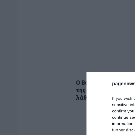
Ο Βασίλης Κέφης γρά
pagenews
της αβεβαιότητας και
λάθος οδηγεί σε σο
If you wish 
sensitive in
confirm you
continue se
information 
further disc