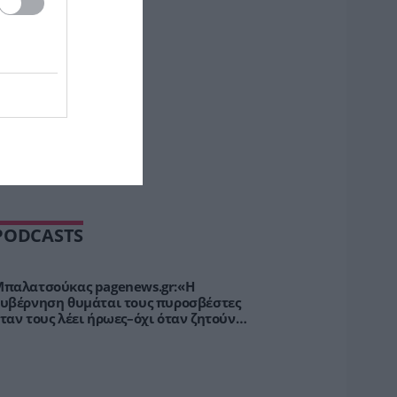
ΡΟΗ ΕΙΔΗΣΕΩΝ
PODCASTS
παλατσούκας pagenews.gr:«Η
υβέρνηση θυμάται τους πυροσβέστες
ταν τους λέει ήρωες–όχι όταν ζητούν
τήριξη»