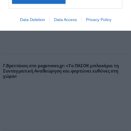
στήριξη»
Data Deletion
Data Access
Privacy Policy
Γ.Βρεττάκος στο pagenews.gr: «Το ΠΑΣΟΚ μπλοκάρει τη
Συνταγματική Αναθεώρηση και φορτώνει ευθύνες στη
χώρα»