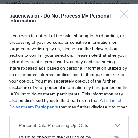
Διαβάστε όλες τις τελευταίες
Ειδήσεις
από την
Ελλάδα και τον Κόσμο
pagenews.gr -
Do Not Process My Personal
Information
5Κ/2024
ΑΣΕΠ
ΠΡΟΣΛΗΨΕΙΣ
If you wish to opt-out of the sale, sharing to third parties, or
processing of your personal or sensitive information for
ΔΕΙΤΕ ΠΡΩΤΟΙ
ΟΛΑ ΤΑ ΝΕΑ ΤΟΥ PAGENEWS ΣΤΟ
targeted advertising by us, please use the below opt-out
GOOGLE NEWS
section to confirm your selection. Please note that after your
opt-out request is processed you may continue seeing
interest-based ads based on personal information utilized by
Σχετικά άρθρα:
us or personal information disclosed to third parties prior to
your opt-out. You may separately opt-out of the further
➤ ΑΣΕΠ 5Κ/2024: 138 μόνιμοι σε 22 περιοχές
disclosure of your personal information by third parties on the
➤ ΑΣΕΠ 5Κ/2024: 138 μόνιμοι για 31 ειδικότητες
IAB’s list of downstream participants. This information may
also be disclosed by us to third parties on the
IAB’s List of
➤ ΑΣΕΠ 5Κ/2024: Βγήκε το ΦΕΚ – Μόνιμοι σε υπουργεία,
Downstream Participants
that may further disclose it to other
επιμελητήρια
third parties.
Please note that this website/app uses one or more Google
Personal Data Processing Opt Outs
services and may gather and store information including but
not limited to your visit or usage behaviour. You may click to
I want to opt-out of the Sharing of my