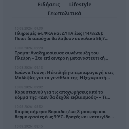
Ειδήσεις
Lifestyle
Γεωπολιτικά
10.08.2026 | 09:30
Πληρωμές e-ΕΦΚΑ και ΔΥΠΑ έως [14/8/26]:
Ποιοι δικαιούχοι θα λάβουν συνολικά 56,7
εκατ. ευρώ
10.08.2026 | 09:20
Τραμπ: Αναδημοσίευσε συνέντευξη του
Πλεύρη – Στο επίκεντρο η μεταναστευτική
πολιτική της Ελλάδας
10.08.2026 | 09:13
Ιωάννα Τούνη: Η έκπληξη-υπερπαραγωγή στις
Μαλδίβες για τα γενέθλιά της–Η ξεχωριστή
κίνηση του συντρόφου της
10.08.2026 | 09:02
Καρυστιανού για τις αποχωρήσεις από το
κόμμα της: «Δεν θα δεχθώ εκβιασμούς» – Τι
είπε για τον Αυγερινό
10.08.2026 | 08:52
Καιρός σήμερα: Βοριάδες έως 8 μποφόρ και
θερμοκρασίες έως 39°C–Βροχές και καταιγίδες
στα ορεινά
10.08.2026 | 08:45