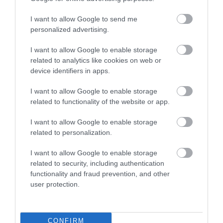
ΚΩΣΤΑΣ ΚΑΛΛΙΑΝΤΕΡΗΣ
09.08.2026 | 23:49
I want to allow Google to send me
personalized advertising.
Συντάξεις Σεπτεμβρίου 2026: Αυτές είναι
οι οριστικές ημερομηνίες πληρωμής –
I want to allow Google to enable storage
Δείτε πότε θα μπουν τα χρήματα
related to analytics like cookies on web or
ΚΩΣΤΑΣ ΚΑΛΛΙΑΝΤΕΡΗΣ
device identifiers in apps.
09.08.2026 | 18:16
Βρεφονηπιακοί Σταθμοί: Ποιοι
I want to allow Google to enable storage
δικαιούνται voucher – Μέχρι πότε οι
related to functionality of the website or app.
αιτήσεις
ΙΩΑΝΝΑ ΠΥΛΟΥΔΗ
I want to allow Google to enable storage
09.08.2026 | 18:05
related to personalization.
I want to allow Google to enable storage
related to security, including authentication
functionality and fraud prevention, and other
PODCASTS
user protection.
Μπαλατσούκας pagenews.gr:«Η κυβέρνηση θυμάται τους
πυροσβέστες όταν τους λέει ήρωες–όχι όταν ζητούν
CONFIRM