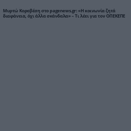
Μυρτώ Κοροβέση στο pagenews.gr: «Η κοινωνία ζητά
διαφάνεια, όχι άλλα σκάνδαλα» – Τι λέει για τον ΟΠΕΚΕΠΕ