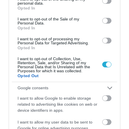
personal data.
grant or deny consent to Google and its third-party tags to
Opted In
use your data for below specified purposes in below Google
consent section.
I want to opt-out of the Sale of my
Personal Data.
Opted In
I want to opt-out of processing my
Personal Data for Targeted Advertising.
Opted In
I want to opt-out of Collection, Use,
Retention, Sale, and/or Sharing of my
Personal Data that Is Unrelated with the
Purposes for which it was collected.
ΡΟΗ ΕΙΔΗΣΕΩΝ
Opted Out
Πληρωμές e-ΕΦΚΑ και ΔΥΠΑ έως [14/8/26]:
Google consents
Ποιοι δικαιούχοι θα λάβουν συνολικά 56,7
εκατ. ευρώ
I want to allow Google to enable storage
ΚΩΣΤΑΣ ΚΑΛΛΙΑΝΤΕΡΗΣ
related to advertising like cookies on web or
10.08.2026 | 09:30
device identifiers in apps.
Market Pass: Πότε ανοίγει η «βεντάλια»
των πληρωμών – Ποιοι θα πάρουν τα
I want to allow my user data to be sent to
χρήματα και τα κριτήρια
Google for online advertising purposes.