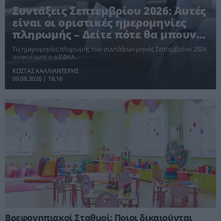
Συντάξεις Σεπτεμβρίου 2026: Αυτές
είναι οι οριστικές ημερομηνίες
πληρωμής – Δείτε πότε θα μπουν
τα χρήματα
Τις ημερομηνίες πληρωμής των συντάξεων μηνός Σεπτεμβρίου 2026
ανακοίνωσε ο e-ΕΦΚΑ.
ΚΩΣΤΑΣ ΚΑΛΛΙΑΝΤΕΡΗΣ
09.08.2026 | 18:16
Βρεφονηπιακοί Σταθμοί: Ποιοι δικαιούνται