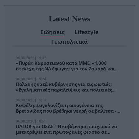
Latest News
Ειδήσεις
Lifestyle
Γεωπολιτικά
06.08.2026 | 19:32
«Πυρά» Καρυστιανού κατά ΜΜΕ: «1.000
στελέχη της ΝΔ έφυγαν για τον Σαμαρά και
ασχολούνται με ένα μέλος μας»
06.08.2026 | 19:24
Πολάκης κατά κυβέρνησης για τις φωτιές:
«Εγκληματικές παραλείψεις και πολιτικές
ευθύνες»
06.08.2026 | 19:13
Κυψέλη: Συγκλονίζει η οικογένεια της
Βρετανίδας που βρέθηκε νεκρή σε βαλίτσα -
"Ήταν ανιδιοτελής άνθρωπος"
06.08.2026 | 18:51
ΠΑΣΟΚ για ΟΣΔΕ: “Η κυβέρνηση επιχειρεί να
μετατρέψει ένα πρωτοφανές φιάσκο σε
πρωθυπουργική φιέστα”