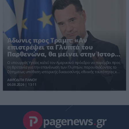
Άδωνις προς Τραμπ: «Αν
επιστρέψει τα Γλυπτά του
Παρθενώνα, θα μείνει στην Ιστορία
για χιλιάδες χρόνια»
Ο υπουργός Υγείας καλεί τον Αμερικανό πρόεδρο να παρέμβει προς
τη Βρετανία για την επανένωση των Γλυπτών, παρουσιάζοντας το
ζήτημα ως υπόθεση ιστορικής δικαιοσύνης, εθνικής ταυτότητας και
προστασίας της κοινής πολιτιστικής κληρονομιάς της Δύσης.
ΑΦΡΟΔΙΤΗ ΠΑΝΟΥ
06.08.2026 | 13:11
pagenews
.
gr