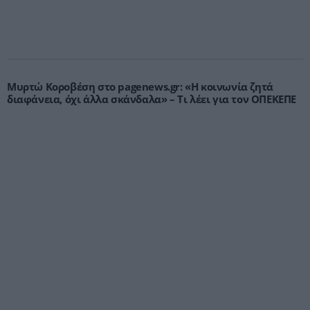
Μυρτώ Κοροβέση στο pagenews.gr: «Η κοινωνία ζητά
διαφάνεια, όχι άλλα σκάνδαλα» – Τι λέει για τον ΟΠΕΚΕΠΕ