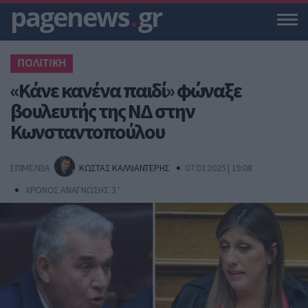
pagenews
.
gr
ΠΟΛΙΤΙΚΗ
«Κάνε κανένα παιδί» φώναξε
βουλευτής της ΝΔ στην
Κωνσταντοπούλου
ΕΠΙΜΕΛΕΙΑ
ΚΩΣΤΑΣ ΚΑΛΛΙΑΝΤΕΡΗΣ
07.03.2025 | 19:08
ΧΡΟΝΟΣ ΑΝΑΓΝΩΣΗΣ 3 '