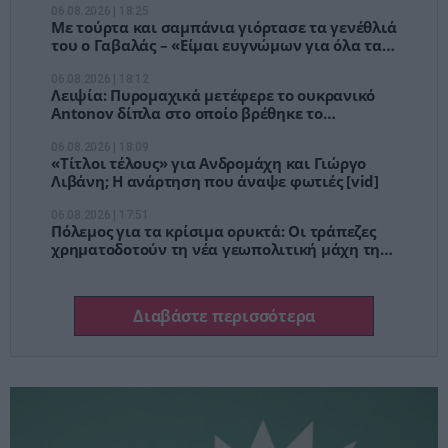
06.08.2026 | 18:25
Με τούρτα και σαμπάνια γιόρτασε τα γενέθλιά
του ο Γαβαλάς – «Είμαι ευγνώμων για όλα τα
συμβάντα της ζωής μου»
06.08.2026 | 18:12
Λειψία: Πυρομαχικά μετέφερε το ουκρανικό
Antonov δίπλα στο οποίο βρέθηκε το
παγιδευμένο drone
06.08.2026 | 18:09
«Τίτλοι τέλους» για Ανδρομάχη και Γιώργο
Λιβάνη; Η ανάρτηση που άναψε φωτιές [vid]
06.08.2026 | 17:51
Πόλεμος για τα κρίσιμα ορυκτά: Οι τράπεζες
χρηματοδοτούν τη νέα γεωπολιτική μάχη της
Δύσης απέναντι στην Κίνα
Διαβάστε περισσότερα