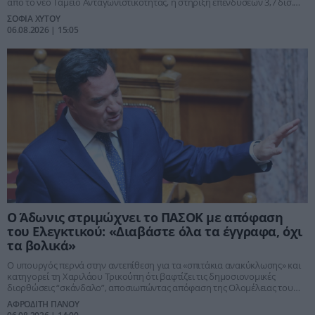
από το νέο Ταμείο Ανταγωνιστικότητας, η στήριξη επενδύσεων 3,7 δισ.
και η μείωση του ενεργειακού κόστους με παρεμβάσεις 700 εκατ. ευρώ.
ΣΟΦΙΑ ΧΥΤΟΥ
06.08.2026 | 15:05
Ο Άδωνις στριμώχνει το ΠΑΣΟΚ με απόφαση
του Ελεγκτικού: «Διαβάστε όλα τα έγγραφα, όχι
τα βολικά»
Ο υπουργός περνά στην αντεπίθεση για τα «σπιτάκια ανακύκλωσης» και
κατηγορεί τη Χαριλάου Τρικούπη ότι βαφτίζει τις δημοσιονομικές
διορθώσεις “σκάνδαλο”, αποσιωπώντας απόφαση της Ολομέλειας του
Ελεγκτικού Συνεδρίου για τιμή, ανταγωνισμό και τεχνικές προδιαγραφές.
ΑΦΡΟΔΙΤΗ ΠΑΝΟΥ