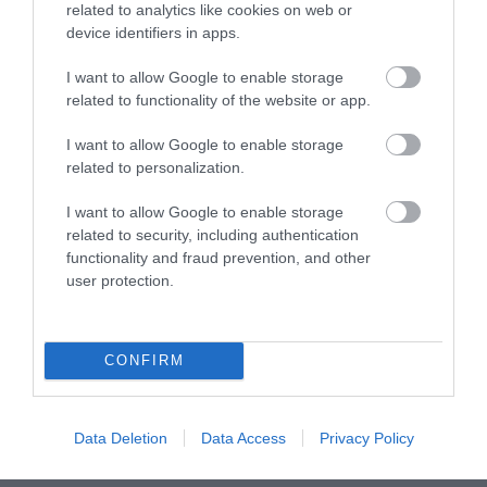
related to analytics like cookies on web or
device identifiers in apps.
Μπαλατσούκας pagenews.gr:«Η κυβέρνηση θυμάται τους
πυροσβέστες όταν τους λέει ήρωες–όχι όταν ζητούν
I want to allow Google to enable storage
στήριξη»
related to functionality of the website or app.
I want to allow Google to enable storage
related to personalization.
I want to allow Google to enable storage
related to security, including authentication
functionality and fraud prevention, and other
user protection.
Γ.Βρεττάκος στο pagenews.gr: «Το ΠΑΣΟΚ μπλοκάρει τη
Συνταγματική Αναθεώρηση και φορτώνει ευθύνες στη
CONFIRM
χώρα»
Data Deletion
Data Access
Privacy Policy