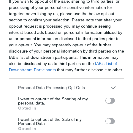
If you wish to opt-out of the sale, sharing to third parties, or
processing of your personal or sensitive information for
targeted advertising by us, please use the below opt-out
section to confirm your selection. Please note that after your
opt-out request is processed you may continue seeing
interest-based ads based on personal information utilized by
us or personal information disclosed to third parties prior to
your opt-out. You may separately opt-out of the further
disclosure of your personal information by third parties on the
IAB’s list of downstream participants. This information may
also be disclosed by us to third parties on the
IAB’s List of
Downstream Participants
that may further disclose it to other
third parties.
Please note that this website/app uses one or more Google
Personal Data Processing Opt Outs
services and may gather and store information including but
not limited to your visit or usage behaviour. You may click to
I want to opt-out of the Sharing of my
ΡΟΗ ΕΙΔΗΣΕΩΝ
personal data.
grant or deny consent to Google and its third-party tags to
Opted In
use your data for below specified purposes in below Google
«Πυρά» Καρυστιανού κατά ΜΜΕ: «1.000
στελέχη της ΝΔ έφυγαν για τον Σαμαρά
consent section.
I want to opt-out of the Sale of my
και ασχολούνται με ένα μέλος μας»
Personal Data.
Opted In
ΑΦΡΟΔΙΤΗ ΠΑΝΟΥ