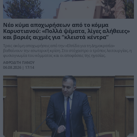
Νέο κύμα αποχωρήσεων από το κόμμα
Καρυστιανού: «Πολλά ψέματα, λίγες αλήθειες»
και βαριές αιχμές για “κλειστά κέντρα”
Τρεις ακόμη αποχωρήσεις από την «Ελπίδα για τη Δημοκρατία»
βαθαίνουν την εσωτερική κρίση. Στο στόχαστρο ο τρόπος λειτουργίας, η
φυσιογνωμία του κόμματος και οι αποφάσεις της ηγεσίας.
ΑΦΡΟΔΙΤΗ ΠΑΝΟΥ
06.08.2026 | 17:14