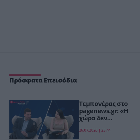
Πρόσφατα Επεισόδια
Τεμπονέρας στο
pagenews.gr: «Η
χώρα δεν
αντέχει άλλη
26.07.2026 | 23:44
χαμένη
επταετία»–Τι