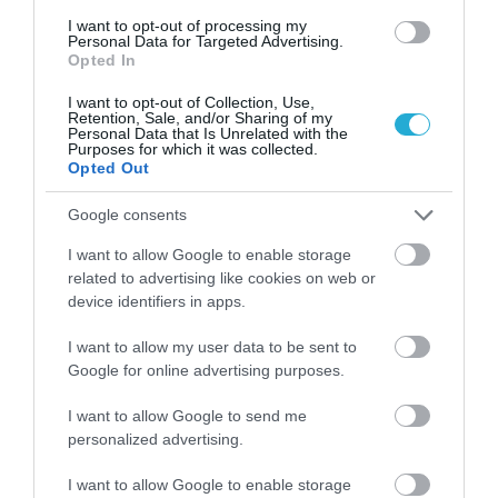
06.08.2026 | 19:32
I want to opt-out of processing my
Personal Data for Targeted Advertising.
Πολάκης κατά κυβέρνησης για τις φωτιές:
Opted In
«Εγκληματικές παραλείψεις και πολιτικές
ευθύνες»
I want to opt-out of Collection, Use,
ΑΦΡΟΔΙΤΗ ΠΑΝΟΥ
Retention, Sale, and/or Sharing of my
06.08.2026 | 19:24
Personal Data that Is Unrelated with the
Purposes for which it was collected.
Opted Out
ΠΑΣΟΚ για ΟΣΔΕ: “Η κυβέρνηση επιχειρεί
να μετατρέψει ένα πρωτοφανές φιάσκο
σε πρωθυπουργική φιέστα”
Google consents
ΑΦΡΟΔΙΤΗ ΠΑΝΟΥ
I want to allow Google to enable storage
06.08.2026 | 18:51
related to advertising like cookies on web or
device identifiers in apps.
Νέο κύμα αποχωρήσεων από το κόμμα
Καρυστιανού:«Πολλά ψέματα,λίγες
αλήθειες»,βαριές αιχμές για“κλειστά
I want to allow my user data to be sent to
κέντρα”
Google for online advertising purposes.
ΑΦΡΟΔΙΤΗ ΠΑΝΟΥ
06.08.2026 | 17:14
I want to allow Google to send me
personalized advertising.
I want to allow Google to enable storage
PODCASTS