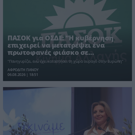
ΠΑΣΟΚ για ΟΣΔΕ: “Η κυβέρνηση
επιχειρεί να μετατρέψει ένα
πρωτοφανές φιάσκο σε
πρωθυπουργική φιέστα”
"Πανηγυρίζει, ενώ έχει καταστήσει τη χώρα ουραγό στην Ευρώπη"
ΑΦΡΟΔΙΤΗ ΠΑΝΟΥ
06.08.2026 | 18:51