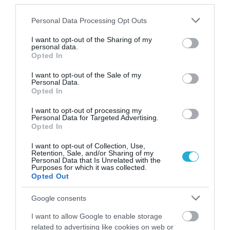
third parties.
06.08.2026 | 15:44
Please note that this website/app uses one or more Google
Personal Data Processing Opt Outs
Κυψέλη: Προφυλακίστηκε ο 26χρονος
services and may gather and store information including but
Αφγανός για τον θάνατο της Βρετανίδας–
not limited to your visit or usage behaviour. You may click to
I want to opt-out of the Sharing of my
Τήρησε το δικαίωμα της σιωπής
personal data.
grant or deny consent to Google and its third-party tags to
Opted In
ΙΩΑΝΝΑ ΠΥΛΟΥΔΗ
use your data for below specified purposes in below Google
06.08.2026 | 14:29
consent section.
I want to opt-out of the Sale of my
Personal Data.
Πολύ υψηλός κίνδυνος εκδήλωσης
Opted In
πυρκαγιάς σήμερα [6/8] σε Αττική, Εύβοια
και Βοιωτία
I want to opt-out of processing my
ΙΩΑΝΝΑ ΚΑΡΑ
Personal Data for Targeted Advertising.
06.08.2026 | 11:03
Opted In
Παγκόσμια Εβδομάδα Μητρικού
I want to opt-out of Collection, Use,
Θηλασμού: Τα οφέλη στο βρέφος αλλά και
Retention, Sale, and/or Sharing of my
στη μητέρα
Personal Data that Is Unrelated with the
Purposes for which it was collected.
ΙΩΑΝΝΑ ΠΥΛΟΥΔΗ
Opted Out
06.08.2026 | 10:40
Google consents
I want to allow Google to enable storage
related to advertising like cookies on web or
PODCASTS