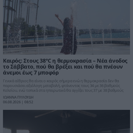
Καιρός: Στους 38°C η θερμοκρασία – Νέα άνοδος
το Σάββατο, πού θα βρέξει και πού θα πνέουν
άνεμοι έως 7 μποφόρ
Γενικά αίθριος θα είναι ο καιρός σήμερα ενώ η θερμοκρασία δεν θα
παρουσιάσει αξιόλογη μεταβολή, φτάνοντας τους 34 με 36 βαθμούς
Κελσίου, ενώ τοπικά στα ηπειρωτικά θα αγγίξει τους 37 με 38 βαθμούς
ΙΩΑΝΝΑ ΠΥΛΟΥΔΗ
06.08.2026 | 08:52