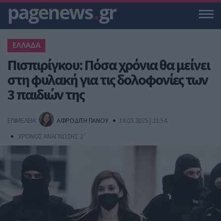
pagenews
.
gr
ΕΛΛΑΔΑ
Πισπιρίγκου: Πόσα χρόνια θα μείνει
στη φυλακή για τις δολοφονίες των
3 παιδιών της
ΕΠΙΜΕΛΕΙΑ
ΑΦΡΟΔΙΤΗ ΠΑΝΟΥ
18.03.2025 | 21:54
ΧΡΟΝΟΣ ΑΝΑΓΝΩΣΗΣ 2 '