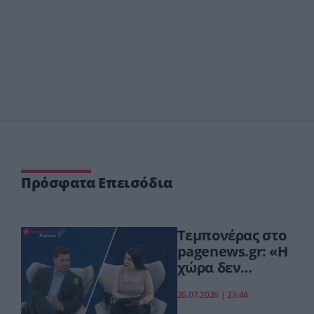
Πρόσφατα Επεισόδια
Τεμπονέρας στο
pagenews.gr: «Η
χώρα δεν
αντέχει άλλη
26.07.2026 | 23:44
χαμένη