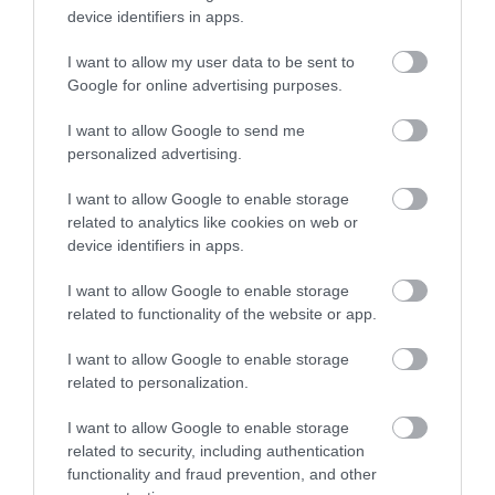
device identifiers in apps.
Μπαλατσούκας pagenews.gr:«Η κυβέρνηση θυμάται τους
I want to allow my user data to be sent to
πυροσβέστες όταν τους λέει ήρωες–όχι όταν ζητούν
Google for online advertising purposes.
στήριξη»
I want to allow Google to send me
personalized advertising.
I want to allow Google to enable storage
related to analytics like cookies on web or
device identifiers in apps.
I want to allow Google to enable storage
related to functionality of the website or app.
Γ.Βρεττάκος στο pagenews.gr: «Το ΠΑΣΟΚ μπλοκάρει τη
I want to allow Google to enable storage
Συνταγματική Αναθεώρηση και φορτώνει ευθύνες στη
related to personalization.
χώρα»
I want to allow Google to enable storage
related to security, including authentication
functionality and fraud prevention, and other