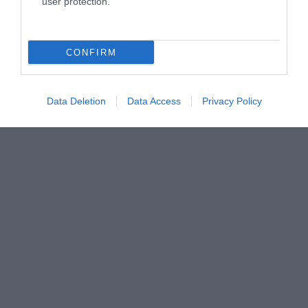
user protection.
CONFIRM
Μυρτώ Κοροβέση στο pagenews.gr: «Η κοινωνία ζητά
διαφάνεια, όχι άλλα σκάνδαλα» – Τι λέει για τον ΟΠΕΚΕΠΕ
Data Deletion
Data Access
Privacy Policy