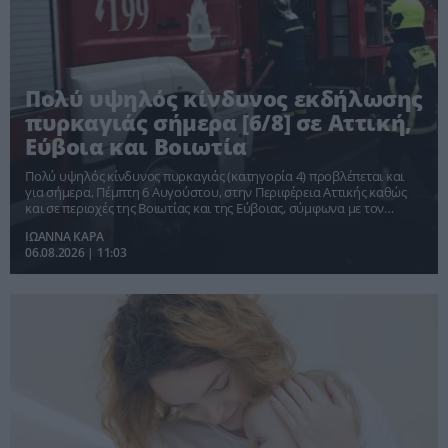
Πολύ υψηλός κίνδυνος εκδήλωσης
πυρκαγιάς σήμερα [6/8] σε Αττική,
Εύβοια και Βοιωτία
Πολύ υψηλός κίνδυνος πυρκαγιάς (κατηγορία 4) προβλέπεται και
για σήμερα, Πέμπτη 6 Αυγούστου, στην Περιφέρεια Αττικής καθώς
και σε περιοχές της Βοιωτίας και της Εύβοιας, σύμφωνα με τον
Χάρτη Πρόβλεψης Κινδύνου Πυρκαγιάς που εκδίδει η Γενική
ΙΩΑΝΝΑ ΚΑΡΑ
Γραμματεία Πολιτικής Προστασίας του υπουργείου Κλιματικής
06.08.2026 | 11:03
Κρίσης και Πολιτικής Προστασίας.