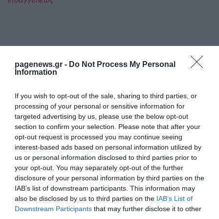
pagenews.gr -
Do Not Process My Personal
Information
If you wish to opt-out of the sale, sharing to third parties, or
processing of your personal or sensitive information for
targeted advertising by us, please use the below opt-out
section to confirm your selection. Please note that after your
opt-out request is processed you may continue seeing
interest-based ads based on personal information utilized by
us or personal information disclosed to third parties prior to
your opt-out. You may separately opt-out of the further
ΡΟΗ ΕΙΔΗΣΕΩΝ
disclosure of your personal information by third parties on the
Μυστράς: Σε παθολογικά αίτια οφείλεται
IAB’s list of downstream participants. This information may
ο θάνατος του ηλικιωμένου που βρέθηκε
also be disclosed by us to third parties on the
IAB’s List of
σε καταψύκτη
Downstream Participants
that may further disclose it to other
ΙΩΑΝΝΑ ΠΥΛΟΥΔΗ