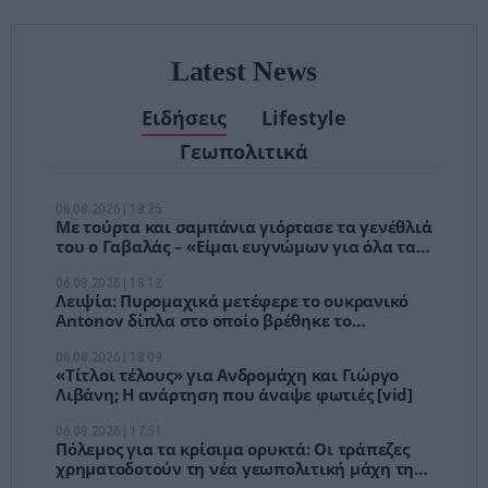
Latest News
Ειδήσεις
Lifestyle
Γεωπολιτικά
06.08.2026 | 18:25
Με τούρτα και σαμπάνια γιόρτασε τα γενέθλιά
του ο Γαβαλάς – «Είμαι ευγνώμων για όλα τα
συμβάντα της ζωής μου»
06.08.2026 | 18:12
Λειψία: Πυρομαχικά μετέφερε το ουκρανικό
Antonov δίπλα στο οποίο βρέθηκε το
παγιδευμένο drone
06.08.2026 | 18:09
«Τίτλοι τέλους» για Ανδρομάχη και Γιώργο
Λιβάνη; Η ανάρτηση που άναψε φωτιές [vid]
06.08.2026 | 17:51
Πόλεμος για τα κρίσιμα ορυκτά: Οι τράπεζες
χρηματοδοτούν τη νέα γεωπολιτική μάχη της