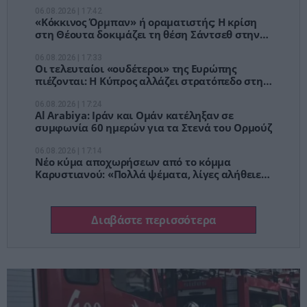
Δύσης απέναντι στην Κίνα
06.08.2026 | 17:42
«Κόκκινος Όρμπαν» ή οραματιστής; Η κρίση
στη Θέουτα δοκιμάζει τη θέση Σάντσεθ στην
ΕΕ
06.08.2026 | 17:33
Οι τελευταίοι «ουδέτεροι» της Ευρώπης
πιέζονται: Η Κύπρος αλλάζει στρατόπεδο στη
νέα άμυνα της ΕΕ
06.08.2026 | 17:24
Al Arabiya: Ιράν και Ομάν κατέληξαν σε
συμφωνία 60 ημερών για τα Στενά του Ορμούζ
06.08.2026 | 17:14
Νέο κύμα αποχωρήσεων από το κόμμα
Καρυστιανού: «Πολλά ψέματα, λίγες αλήθειες»
και βαριές αιχμές για “κλειστά κέντρα”
Διαβάστε περισσότερα