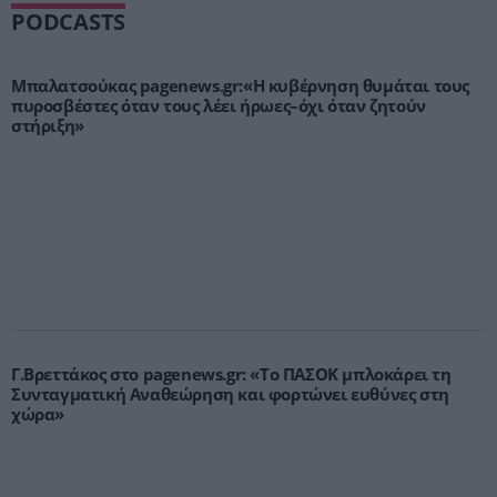
PODCASTS
Μπαλατσούκας pagenews.gr:«Η κυβέρνηση θυμάται τους
πυροσβέστες όταν τους λέει ήρωες–όχι όταν ζητούν
στήριξη»
Γ.Βρεττάκος στο pagenews.gr: «Το ΠΑΣΟΚ μπλοκάρει τη
Συνταγματική Αναθεώρηση και φορτώνει ευθύνες στη
χώρα»