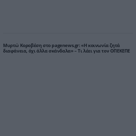
Μυρτώ Κοροβέση στο pagenews.gr: «Η κοινωνία ζητά
διαφάνεια, όχι άλλα σκάνδαλα» – Τι λέει για τον ΟΠΕΚΕΠΕ