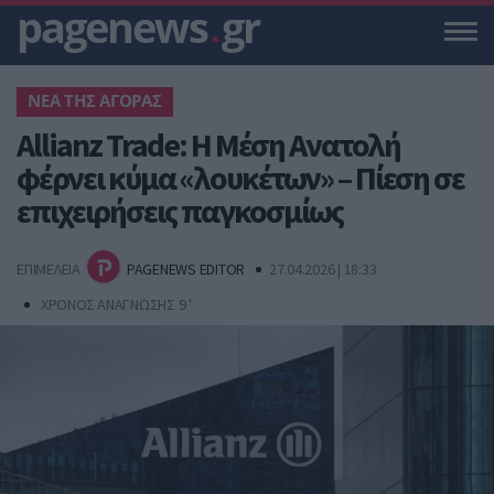
pagenews
.
gr
NΕΑ ΤΗΣ ΑΓΟΡΑΣ
Allianz Trade: Η Μέση Ανατολή
φέρνει κύμα «λουκέτων» – Πίεση σε
επιχειρήσεις παγκοσμίως
ΕΠΙΜΕΛΕΙΑ
PAGENEWS EDITOR
27.04.2026 | 18:33
ΧΡΟΝΟΣ ΑΝΑΓΝΩΣΗΣ 9 '