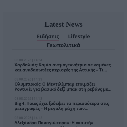
χειρουργείων»
Latest News
Ειδήσεις
Lifestyle
Γεωπολιτικά
08.08.2026 | 14:24
Χαρδαλιάς: Καμία ανεμογεννήτρια σε καμένες
και αναδασωτέες περιοχές της Αττικής – Τι
προβλέπει η νέα δέσμευση
08.08.2026 | 14:23
Ολυμπιακός: Ο Μεντιλίμπαρ ετοιμάζει
Ροντινέι για βασικό δεξί μπακ στη ρεβάνς με
τη Ναϊμέγκεν
08.08.2026 | 14:12
Big 4: Ποιος έχει ξοδέψει τα περισσότερα στις
μεταγραφές – Η μεγάλη μάχη των
εκατομμυρίων
08.08.2026 | 14:12
Αλεξάνδρα Παναγιώταρου: Η «καυτή»