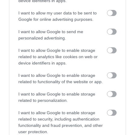
device identifiers in apps.
Δύσης
I want to allow my user data to be sent to
Google for online advertising purposes.
I want to allow Google to send me
personalized advertising.
I want to allow Google to enable storage
related to analytics like cookies on web or
device identifiers in apps.
I want to allow Google to enable storage
related to functionality of the website or app.
I want to allow Google to enable storage
related to personalization.
ΡΟΗ ΕΙΔΗΣΕΩΝ
I want to allow Google to enable storage
related to security, including authentication
Η Wall Street αγοράζει Bitcoin ενώ η
functionality and fraud prevention, and other
Ουάσιγκτον πατά «φρένο» – Τι ξέρουν οι
μεγάλοι παίκτες;
user protection.