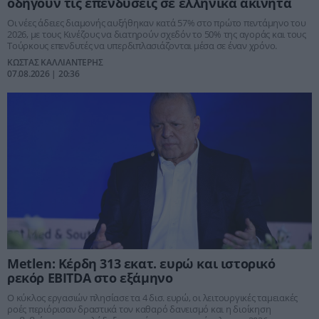
οδηγούν τις επενδύσεις σε ελληνικά ακίνητα
Οι νέες άδειες διαμονής αυξήθηκαν κατά 57% στο πρώτο πεντάμηνο του
2026, με τους Κινέζους να διατηρούν σχεδόν το 50% της αγοράς και τους
Τούρκους επενδυτές να υπερδιπλασιάζονται μέσα σε έναν χρόνο.
ΚΩΣΤΑΣ ΚΑΛΛΙΑΝΤΕΡΗΣ
07.08.2026 | 20:36
Metlen: Κέρδη 313 εκατ. ευρώ και ιστορικό
ρεκόρ EBITDA στο εξάμηνο
Ο κύκλος εργασιών πλησίασε τα 4 δισ. ευρώ, οι λειτουργικές ταμειακές
ροές περιόρισαν δραστικά τον καθαρό δανεισμό και η διοίκηση