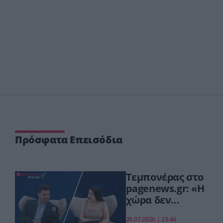
Πρόσφατα Επεισόδια
Τεμπονέρας στο
pagenews.gr: «Η
χώρα δεν
αντέχει άλλη
26.07.2026 | 23:44
χαμένη