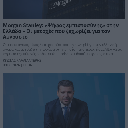
Morgan Stanley: «Ψήφος εμπιστοσύνης» στην
Ελλάδα – Οι μετοχές που ξεχωρίζει για τον
Αύγουστο
Ο αμερικανικός οίκος διατηρεί σύσταση overweight για την ελληνική
αγορά και ανεβάζει την Ελλάδα στην 5η θέση της περιοχής ΕΕΜΕΑ – Στις
κορυφαίες επιλογές Alpha Bank, Eurobank, Εθνική, Πειραιώς και ΟΤΕ.
ΚΩΣΤΑΣ ΚΑΛΛΙΑΝΤΕΡΗΣ
08.08.2026 | 00:36