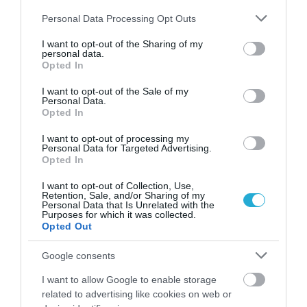
ΠΡΟΒΟΛΗ ΠΡΟΦΙΛ →
Please note that this website/app uses one or more Google
Personal Data Processing Opt Outs
services and may gather and store information including but
not limited to your visit or usage behaviour. You may click to
I want to opt-out of the Sharing of my
personal data.
grant or deny consent to Google and its third-party tags to
Opted In
use your data for below specified purposes in below Google
Διαβάστε όλες τις τελευταίες
Ειδήσεις
από την
consent section.
Ελλάδα και τον Κόσμο
I want to opt-out of the Sale of my
Personal Data.
Opted In
I want to opt-out of processing my
ALLIANZ TRADE
ΜΕΣΗ ΑΝΑΤΟΛΗ
Personal Data for Targeted Advertising.
Opted In
ΔΕΙΤΕ ΠΡΩΤΟΙ
ΟΛΑ ΤΑ ΝΕΑ ΤΟΥ PAGENEWS ΣΤΟ
I want to opt-out of Collection, Use,
GOOGLE NEWS
Retention, Sale, and/or Sharing of my
Personal Data that Is Unrelated with the
Purposes for which it was collected.
Σχετικά άρθρα:
Opted Out
➤ Allianz Trade: Υψηλές οι πτωχεύσεις και το 2026 – Στο
Google consents
«κόκκινο» ο κίνδυνος αθετήσεων για την Ελλάδα
I want to allow Google to enable storage
➤ «Τα λεφτά δεν φέρνουν παιδιά»: Το σήμα κινδύνου
related to advertising like cookies on web or
της Allianz Trade για το δημογραφικό αδιέξοδο της