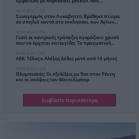
εμφάνιση με πορτοκαλί μπικίνι που
μαγνήτισε τα βλέμματα στη Μύκονο [pics]
08.08.2026 | 14:01
Συναγερμός στον Λυκαβηττό: Βρέθηκε πτώμα
σε σπηλιά κοντά στο εκκλησάκι των Αγίων
Ισιδώρων
08.08.2026 | 13:51
Γιατί οι κεντρικές τράπεζες αγοράζουν χρυσό
σαν να έρχεται καταιγίδα; Το πραγματικό
στοίχημα δεν είναι ο πληθωρισμός
08.08.2026 | 13:51
ΑΕΚ: Τέλος ο Αλέξης Δέδες μετά από 14 μήνες
08.08.2026 | 13:46
Ολυμπιακός: Οι εξελίξεις με Έσε στον Ρέντη
και οι σκέψεις του Μεντιλίμπαρ
Διαβάστε περισσότερα