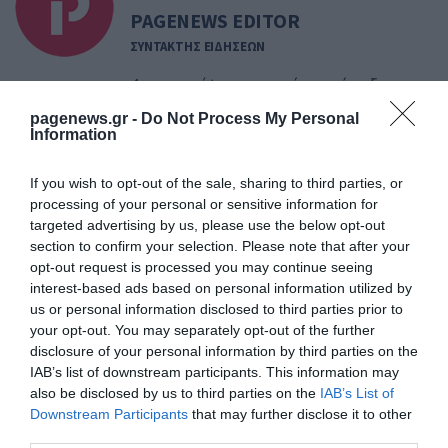
PAGENEWS EDITOR
ΣΥΝΤΑΚΤΗΣ ΕΙΔΗΣΕΩΝ
Δημοσιογράφος με εμπειρία στη σύνταξη και
επιμέλεια ειδησεογραφικού περιεχομένου, με
pagenews.gr -
Do Not Process My Personal
έμφαση στη ροή της καθημερινής επικαιρότητας
Information
και την άμεση κάλυψη των σημαντικότερων
εξελίξεων στην Ελλάδα και το εξωτερικό.
If you wish to opt-out of the sale, sharing to third parties, or
Ασχολείται με πολιτικά, κοινωνικά, οικονομικά
processing of your personal or sensitive information for
και γενικού ενδιαφέροντος θέματα,
targeted advertising by us, please use the below opt-out
διασφαλίζοντας την έγκυρη και έγκαιρη
section to confirm your selection. Please note that after your
ενημέρωση του κοινού. Απόφοιτος Τμήματος
opt-out request is processed you may continue seeing
Δημοσιογραφίας και Μέσων Μαζικής
interest-based ads based on personal information utilized by
Επικοινωνίας, με εξειδίκευση στα ψηφιακά μέσα
us or personal information disclosed to third parties prior to
ενημέρωσης και τη σύγχρονη ειδησεογραφία.
your opt-out. You may separately opt-out of the further
Διαθέτει εμπειρία στην συγγραφή online
disclosure of your personal information by third parties on the
περιεχομένου, τη διαχείριση ειδησεογραφικής
IAB’s list of downstream participants. This information may
ύλης και την παρακολούθηση της επικαιρότητας
also be disclosed by us to third parties on the
IAB’s List of
σε πραγματικό χρόνο.
Downstream Participants
that may further disclose it to other
third parties.