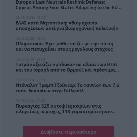
Europe's Last Neutrals Rethink Defense:
Cyprus Among Four States Adapting to the EU's
New Security Doctrine
06.08.2026 | 21:07
ΕΛΑΣ κατά Μητσοτάκη: «Βιομηχανία
υποσχέσεων αντί για βιομηχανική πολιτική»
06.08.2026 | 21:06
Ολυμπιακός: Έχει μάθει να ζει με την πίεση
και να πετυχαίνει στους μεγάλους στόχους
06.08.2026 | 21:01
Το Ιράν εξετάζει «μπλόκο» σε πλοία των ΗΠΑ
και του Ισραήλ από το Ορμούζ και πρόστιμα
έως 20% του φορτίου
06.08.2026 | 20:51
Ντόναλντ Τραμπ Τζούνιορ: Το «αντίο» των 7,6
εκατ. δολαρίων στην Γκίλφοϊλ
06.08.2026 | 20:44
Πυρκαγιές: 325 αυτοψίες κτιρίων στις
πληγείσες περιοχές, 118 χαρακτηρίστηκαν
κόκκινα
Διαβάστε περισσότερα