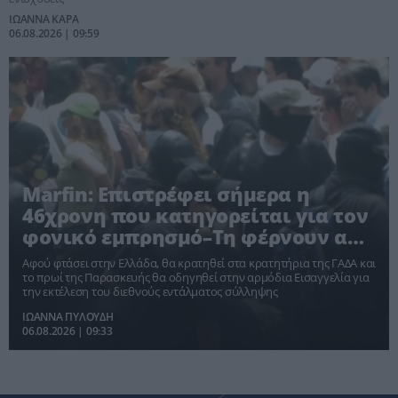
ΙΩΑΝΝΑ ΚΑΡΑ
06.08.2026 | 09:59
Marfin: Επιστρέφει σήμερα η
46χρονη που κατηγορείται για τον
φονικό εμπρησμό–Τη φέρνουν από
Βρετανία
Αφού φτάσει στην Ελλάδα, θα κρατηθεί στα κρατητήρια της ΓΑΔΑ και
το πρωί της Παρασκευής θα οδηγηθεί στην αρμόδια Εισαγγελία για
την εκτέλεση του διεθνούς εντάλματος σύλληψης
ΙΩΑΝΝΑ ΠΥΛΟΥΔΗ
06.08.2026 | 09:33