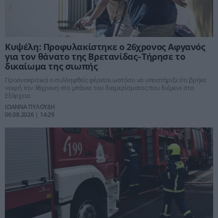
Κυψέλη: Προφυλακίστηκε ο 26χρονος Αφγανός
για τον θάνατο της Βρετανίδας–Τήρησε το
δικαίωμα της σιωπής
Προανακριτικά ο συλληφθείς φέρεται ωστόσο να υποστήριξε ότι βρήκε
νεκρή την 38χρονη στο μπάνιο του διαμερίσματος που διέμενε στα
Εξάρχεια
ΙΩΑΝΝΑ ΠΥΛΟΥΔΗ
06.08.2026 | 14:29