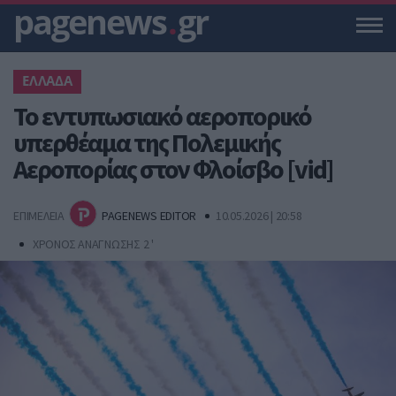
pagenews
.
gr
ΕΛΛΑΔΑ
Το εντυπωσιακό αεροπορικό
υπερθέαμα της Πολεμικής
Αεροπορίας στον Φλοίσβο [vid]
ΕΠΙΜΕΛΕΙΑ
PAGENEWS EDITOR
10.05.2026 | 20:58
ΧΡΟΝΟΣ ΑΝΑΓΝΩΣΗΣ 2 '