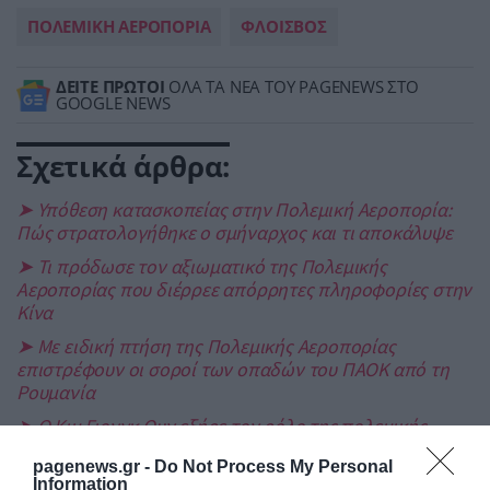
ΠΟΛΕΜΙΚΗ ΑΕΡΟΠΟΡΙΑ
ΦΛΟΙΣΒΟΣ
ΔΕΙΤΕ ΠΡΩΤΟΙ
ΟΛΑ ΤΑ ΝΕΑ ΤΟΥ PAGENEWS ΣΤΟ
GOOGLE NEWS
Σχετικά άρθρα:
➤ Υπόθεση κατασκοπείας στην Πολεμική Αεροπορία:
Πώς στρατολογήθηκε ο σμήναρχος και τι αποκάλυψε
➤ Τι πρόδωσε τον αξιωματικό της Πολεμικής
Αεροπορίας που διέρρεε απόρρητες πληροφορίες στην
Κίνα
➤ Με ειδική πτήση της Πολεμικής Αεροπορίας
επιστρέφουν οι σοροί των οπαδών του ΠΑΟΚ από τη
Ρουμανία
➤ Ο Κιμ Γιονγκ Ουν εξήρε τον ρόλο της πολεμικής
αεροπορίας της Βόρειας Κορέας στην πυρηνική
pagenews.gr -
Do Not Process My Personal
αποτροπή
Information