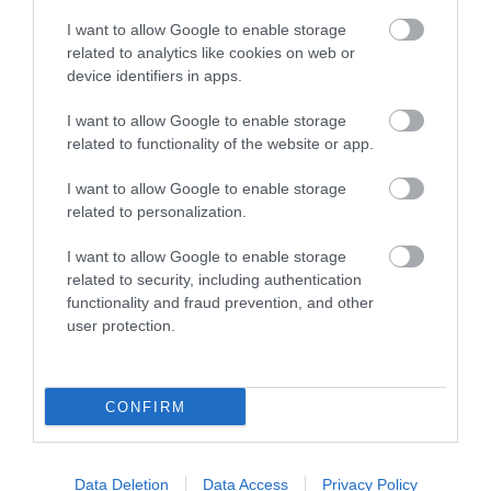
06.08.2026 | 19:13
I want to allow Google to enable storage
related to analytics like cookies on web or
device identifiers in apps.
PODCASTS
I want to allow Google to enable storage
related to functionality of the website or app.
Μπαλατσούκας pagenews.gr:«Η κυβέρνηση θυμάται τους
I want to allow Google to enable storage
πυροσβέστες όταν τους λέει ήρωες–όχι όταν ζητούν
related to personalization.
στήριξη»
I want to allow Google to enable storage
related to security, including authentication
functionality and fraud prevention, and other
user protection.
CONFIRM
Γ.Βρεττάκος στο pagenews.gr: «Το ΠΑΣΟΚ μπλοκάρει τη
Data Deletion
Data Access
Privacy Policy
Συνταγματική Αναθεώρηση και φορτώνει ευθύνες στη