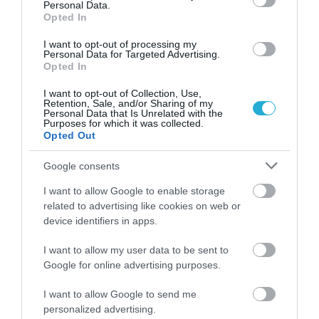
Personal Data.
ΡΟΗ ΕΙΔΗΣΕΩΝ
Opted In
Πυρκαγιές: 325 αυτοψίες κτιρίων στις
πληγείσες περιοχές, 118
I want to opt-out of processing my
Personal Data for Targeted Advertising.
χαρακτηρίστηκαν κόκκινα
Opted In
ΙΩΑΝΝΑ ΠΥΛΟΥΔΗ
06.08.2026 | 20:44
I want to opt-out of Collection, Use,
Retention, Sale, and/or Sharing of my
Σαμοθράκη: 15χρονη τραυματίστηκε στο
Personal Data that Is Unrelated with the
Purposes for which it was collected.
κεφάλι στη Γριά Βάθρα– Η ίδια κάλεσε το
Opted Out
112, στήθηκε μεγάλη επιχείρηση
ΙΩΑΝΝΑ ΠΥΛΟΥΔΗ
06.08.2026 | 19:58
Google consents
I want to allow Google to enable storage
Καταγγελίες-σοκ για τη Ζάκυνθο: 8
related to advertising like cookies on web or
βιασμοί μέσα σε 20 ημέρες, 200 ασθενείς
καθημερινά στο Νοσοκομείο
device identifiers in apps.
ΑΦΡΟΔΙΤΗ ΠΑΝΟΥ
06.08.2026 | 19:49
I want to allow my user data to be sent to
Google for online advertising purposes.
Κυψέλη: Συγκλονίζει η οικογένεια της
Βρετανίδας που βρέθηκε νεκρή σε
I want to allow Google to send me
βαλίτσα -“Ήταν ανιδιοτελής άνθρωπος”
personalized advertising.
ΙΩΑΝΝΑ ΠΥΛΟΥΔΗ