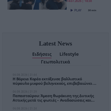
«Το νέο ΕΣΥ
14.07.2026 | 18:38
είναι ήδη εδώ
30 min
– Τέλος στις
αναμονές των
χειρουργείων»
Latest News
Ειδήσεις
Lifestyle
Γεωπολιτικά
06.08.2026 | 21:44
Η Βόρεια Κορέα εκτόξευσε βαλλιστικό
πύραυλο μικρού βεληνεκούς, επιβεβαιώνει η
Σεούλ
06.08.2026 | 21:29
Παπασταύρου: Άμεση θωράκιση της Δυτικής
Αττικής μετά τις φωτιές – Αναδασώσεις και
νέο σχέδιο πρόληψης
06.08.2026 | 21:24