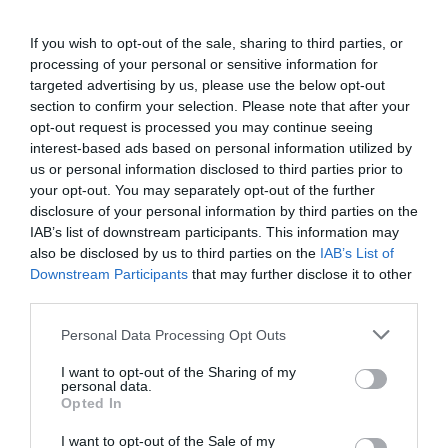
➤ Εορτή Πολεμικής Αεροπορίας: Ήταν όλοι εκεί…
εκτός από τον Δένδια!
If you wish to opt-out of the sale, sharing to third parties, or
➤ Μητσοτάκης για Πολεμική Αεροπορία: «Τα ελληνικά
processing of your personal or sensitive information for
φτερά πιο ισχυρά από ποτέ – Δύναμη αποτροπής κάθε
targeted advertising by us, please use the below opt-out
απειλής»
section to confirm your selection. Please note that after your
opt-out request is processed you may continue seeing
interest-based ads based on personal information utilized by
us or personal information disclosed to third parties prior to
your opt-out. You may separately opt-out of the further
disclosure of your personal information by third parties on the
IAB’s list of downstream participants. This information may
also be disclosed by us to third parties on the
IAB’s List of
Downstream Participants
that may further disclose it to other
third parties.
Please note that this website/app uses one or more Google
Personal Data Processing Opt Outs
services and may gather and store information including but
not limited to your visit or usage behaviour. You may click to
I want to opt-out of the Sharing of my
personal data.
grant or deny consent to Google and its third-party tags to
Opted In
use your data for below specified purposes in below Google
consent section.
I want to opt-out of the Sale of my