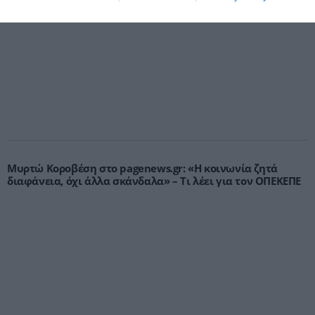
χώρα»
Μυρτώ Κοροβέση στο pagenews.gr: «Η κοινωνία ζητά
διαφάνεια, όχι άλλα σκάνδαλα» – Τι λέει για τον ΟΠΕΚΕΠΕ