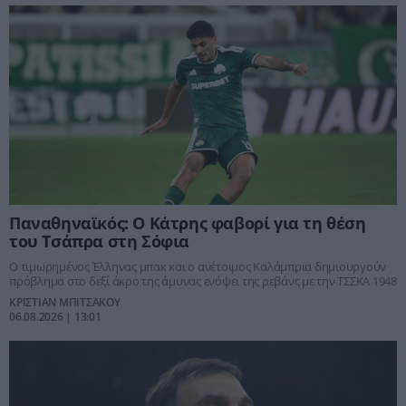
Παναθηναϊκός: Ο Κάτρης φαβορί για τη θέση
του Τσάπρα στη Σόφια
Ο τιμωρημένος Έλληνας μπακ και ο ανέτοιμος Καλάμπρια δημιουργούν
πρόβλημα στο δεξί άκρο της άμυνας ενόψει της ρεβάνς με την ΤΣΣΚΑ 1948
ΚΡΙΣΤΙΑΝ ΜΠΙΤΣΑΚΟΥ
06.08.2026 | 13:01