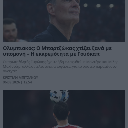
Ολυμπιακός: Ο Μπαρτζώκας χτίζει ξανά με
υπομονή – Η εκκρεμότητα με Γουόκαπ
Οι πρωταθλητές Ευρώπης έχουν ήδη ενισχυθεί με Μοντέρο και Μίλερ-
ΜακΙντάιρ, αλλά οι τελευταίες αποφάσεις για το ρόστερ παραμένουν
ανοιχτές
ΚΡΙΣΤΙΑΝ ΜΠΙΤΣΑΚΟΥ
06.08.2026 | 12:54