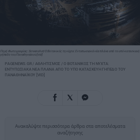
Πηγή Φωτογραφίας: Screenshot/Ο Βοτανικός τη νύχτα: Εντυπωσιακά νέα πλάνα από το υπό κατασκευή
γήπεδο του Παναθηναϊκού [vid]
PAGENEWS.GR
/
ΑΘΛΗΤΙΣΜΟΣ
/
Ο ΒΟΤΑΝΙΚΟΣ ΤΗ ΝΥΧΤΑ:
ΕΝΤΥΠΩΣΙΑΚΑ ΝΕΑ ΠΛΑΝΑ ΑΠΟ ΤΟ ΥΠΟ ΚΑΤΑΣΚΕΥΗ ΓΗΠΕΔΟ ΤΟΥ
ΠΑΝΑΘΗΝΑΪΚΟΥ [VID]
Ανακαλύψτε περισσότερα άρθρα στα αποτελέσματα
αναζήτησης