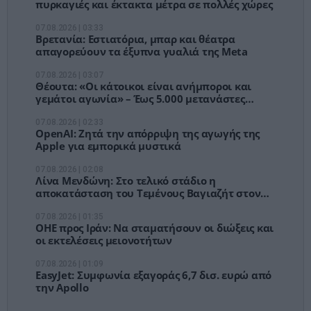
πυρκαγιές και έκτακτα μέτρα σε πολλές χώρες
07.08.2026 | 03:33
Βρετανία: Εστιατόρια, μπαρ και θέατρα
απαγορεύουν τα έξυπνα γυαλιά της Meta
07.08.2026 | 03:07
Θέουτα: «Οι κάτοικοι είναι ανήμποροι και
γεμάτοι αγωνία» – Έως 5.000 μετανάστες
παραμένουν στην πόλη
07.08.2026 | 02:33
OpenAI: Ζητά την απόρριψη της αγωγής της
Apple για εμπορικά μυστικά
07.08.2026 | 02:08
Λίνα Μενδώνη: Στο τελικό στάδιο η
αποκατάσταση του Τεμένους Βαγιαζήτ στον
Έβρο
07.08.2026 | 01:35
ΟΗΕ προς Ιράν: Να σταματήσουν οι διώξεις και
οι εκτελέσεις μειονοτήτων
07.08.2026 | 01:09
EasyJet: Συμφωνία εξαγοράς 6,7 δισ. ευρώ από
την Apollo