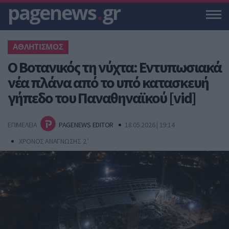
pagenews
.
gr
ΑΘΛΗΤΙΣΜΟΣ
Ο Βοτανικός τη νύχτα: Εντυπωσιακά
νέα πλάνα από το υπό κατασκευή
γήπεδο του Παναθηναϊκού [vid]
ΕΠΙΜΕΛΕΙΑ
PAGENEWS EDITOR
18.05.2026 | 19:14
ΧΡΟΝΟΣ ΑΝΑΓΝΩΣΗΣ 2 '