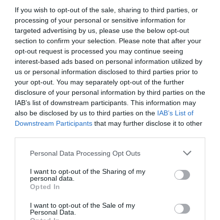
If you wish to opt-out of the sale, sharing to third parties, or
processing of your personal or sensitive information for
targeted advertising by us, please use the below opt-out
ΡΟΗ ΕΙΔΗΣΕΩΝ
section to confirm your selection. Please note that after your
opt-out request is processed you may continue seeing
ΠΑΟΚ – Άντερλεχτ 0-1: Έχασε πέναλτι,
λύγισε στο τέλος και ψάχνει την
interest-based ads based on personal information utilized by
ανατροπή στις Βρυξέλλες
us or personal information disclosed to third parties prior to
ΚΡΙΣΤΙΑΝ ΜΠΙΤΣΑΚΟΥ
your opt-out. You may separately opt-out of the further
06.08.2026 | 22:56
disclosure of your personal information by third parties on the
IAB’s list of downstream participants. This information may
Ολυμπιακός: Έχει μάθει να ζει με την
also be disclosed by us to third parties on the
IAB’s List of
πίεση και να πετυχαίνει στους μεγάλους
Downstream Participants
that may further disclose it to other
στόχους
third parties.
ΚΡΙΣΤΙΑΝ ΜΠΙΤΣΑΚΟΥ
06.08.2026 | 21:06
Please note that this website/app uses one or more Google
Personal Data Processing Opt Outs
services and may gather and store information including but
Άρης: Ανακοινώθηκε ο Μοκόκα – Ενίσχυση
not limited to your visit or usage behaviour. You may click to
I want to opt-out of the Sharing of my
στην περιφέρεια για τους «κίτρινους»
personal data.
grant or deny consent to Google and its third-party tags to
ΚΡΙΣΤΙΑΝ ΜΠΙΤΣΑΚΟΥ
Opted In
06.08.2026 | 20:43
use your data for below specified purposes in below Google
consent section.
I want to opt-out of the Sale of my
Personal Data.
Παναθηναϊκός: Ο Κάτρης φαβορί για τη