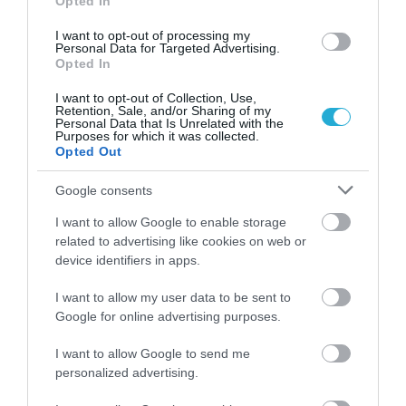
Opted In
θέση του Τσάπρα στη Σόφια
ΚΡΙΣΤΙΑΝ ΜΠΙΤΣΑΚΟΥ
I want to opt-out of processing my
06.08.2026 | 13:01
Personal Data for Targeted Advertising.
Opted In
I want to opt-out of Collection, Use,
Retention, Sale, and/or Sharing of my
Personal Data that Is Unrelated with the
Purposes for which it was collected.
PODCASTS
Opted Out
Google consents
Μπαλατσούκας pagenews.gr:«Η κυβέρνηση θυμάται τους
πυροσβέστες όταν τους λέει ήρωες–όχι όταν ζητούν
I want to allow Google to enable storage
στήριξη»
related to advertising like cookies on web or
device identifiers in apps.
I want to allow my user data to be sent to
Google for online advertising purposes.
I want to allow Google to send me
personalized advertising.