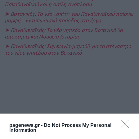
Παναθηναϊκού και η Διπλή Ανάπλαση
➤ Βοτανικός: Το νέο «σπίτι» του Παναθηναϊκού παίρνει
μορφή – Εντυπωσιακή πρόοδος στα έργα
➤ Παναθηναϊκός: Το νέο γήπεδο στον Βοτανικό θα
αποκτήσει και Μουσείο Ιστορίας
➤ Παναθηναϊκός: Συμφωνία-μαμούθ για το στέγαστρο
του νέου γηπέδου στον Βοτανικό
pagenews.gr -
Do Not Process My Personal
Information