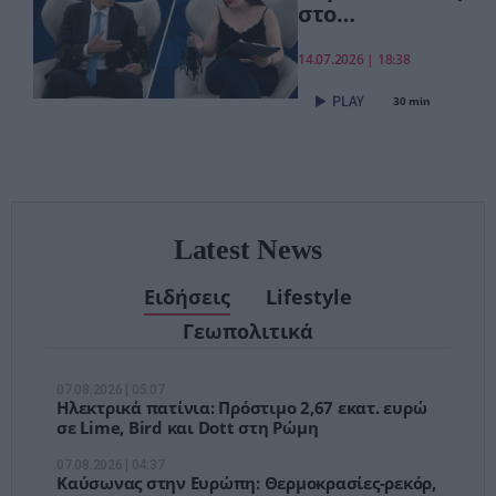
στο
pagenews.gr:
«Το νέο ΕΣΥ
14.07.2026 | 18:38
είναι ήδη εδώ
30 min
– Τέλος στις
αναμονές των
χειρουργείων»
Latest News
Ειδήσεις
Lifestyle
Γεωπολιτικά
07.08.2026 | 05:07
Ηλεκτρικά πατίνια: Πρόστιμο 2,67 εκατ. ευρώ
σε Lime, Bird και Dott στη Ρώμη
07.08.2026 | 04:37
Καύσωνας στην Ευρώπη: Θερμοκρασίες-ρεκόρ,