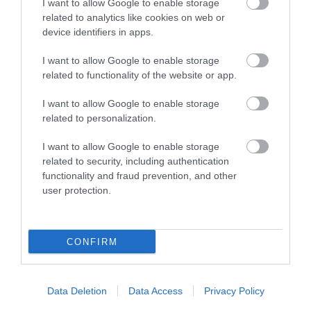
I want to allow Google to enable storage
related to analytics like cookies on web or
Γ.Βρεττάκος στο pagenews.gr: «Το ΠΑΣΟΚ μπλοκάρει τη
Συνταγματική Αναθεώρηση και φορτώνει ευθύνες στη
device identifiers in apps.
χώρα»
I want to allow Google to enable storage
related to functionality of the website or app.
I want to allow Google to enable storage
related to personalization.
I want to allow Google to enable storage
related to security, including authentication
functionality and fraud prevention, and other
user protection.
Μυρτώ Κοροβέση στο pagenews.gr: «Η κοινωνία ζητά
διαφάνεια, όχι άλλα σκάνδαλα» – Τι λέει για τον ΟΠΕΚΕΠΕ
CONFIRM
Data Deletion
Data Access
Privacy Policy