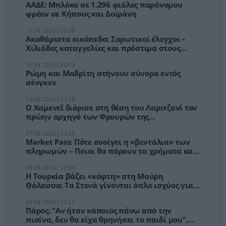
ΑΑΔΕ: Μπλόκο σε 1.296 φιάλες παράνομου
φρέον σε Κήπους και Δοϊράνη
10.08.2026 | 00:38
Ακαθάριστα οικόπεδα: Σαρωτικοί έλεγχοι –
Χιλιάδες καταγγελίες και πρόστιμα στους
ιδιοκτήτες
10.08.2026 | 00:15
Ρώμη και Μαδρίτη στήνουν σύνορα εντός
σένγκεν
09.08.2026 | 23:59
Ο Χαμενεΐ διόρισε στη θέση του Λαριτζανί τον
πρώην αρχηγό των Φρουρών της
Επανάστασης, Μοχσέν Ρεζαΐ
09.08.2026 | 23:49
Market Pass: Πότε ανοίγει η «βεντάλια» των
πληρωμών – Ποιοι θα πάρουν τα χρήματα και
τα κριτήρια
09.08.2026 | 23:39
Η Τουρκία βάζει «κόφτη» στη Μαύρη
Θάλασσα: Τα Στενά γίνονται όπλο ισχύος για
πετρέλαιο, σιτηρά και πόλεμο
09.08.2026 | 23:14
Πάρος: "Αν ήταν κάποιος πάνω από την
πισίνα, δεν θα είχα θρηνήσει το παιδί μου",