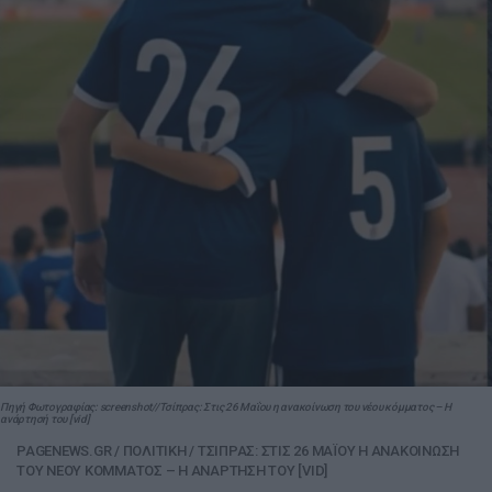
Πηγή Φωτογραφίας: screenshot//Τσίπρας: Στις 26 Μαΐου η ανακοίνωση του νέου κόμματος – Η
ανάρτησή του [vid]
PAGENEWS.GR
/
ΠΟΛΙΤΙΚΗ
/
ΤΣΙΠΡΑΣ: ΣΤΙΣ 26 ΜΑΪΟΥ Η ΑΝΑΚΟΙΝΩΣΗ
ΤΟΥ ΝΕΟΥ ΚΟΜΜΑΤΟΣ – Η ΑΝΑΡΤΗΣΗ ΤΟΥ [VID]