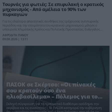
Τουρνάς για φωτιές: Σε επιφυλακή ο κρατικός
μηχανισμός - Από αμέλεια το 90% των
πυρκαγιών
Για τις ιδιαίτερα απαιτητικές συνθήκες της τρέχουσας αντιπυρικής
περιόδου και την ετοιμότητα του κρατικού μηχανισμού, μίλησε ο
υπουργός Κλιματικής Κρίσης και Πολιτικής Προστασίας, Ευάγγελος
Τουρνάς.
ΑΦΡΟΔΙΤΗ ΠΑΝΟΥ
09.08.2026 | 13:11
ΠΑΣΟΚ σε Σκέρτσο: «Οι πίνακές
σου κρατούν όσο ένα
ηλιοβασίλεμα» – Πόλεμος για το
πορτοφόλι των Ελλήνων
Σκληρή σύγκρουση για το πραγματικό διαθέσιμο εισόδημα, την
ακρίβεια και τις ανισότητες – Το ΠΑΣΟΚ κατηγορεί την κυβέρνηση
ότι «μακιγιάρει» τα στοιχεία, ενώ ο Άκης Σκέρτσος απαντά ότι τα