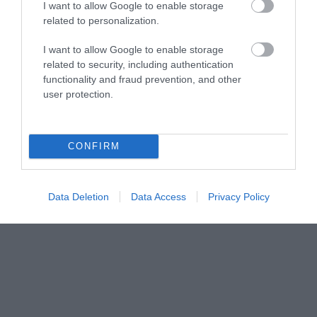
I want to allow Google to enable storage
Ελπίδα για τη Δημοκρατία: Νέα
αποχώρηση με αιχμές για Καρυστιανού –
related to personalization.
Γρατσία
I want to allow Google to enable storage
ΑΦΡΟΔΙΤΗ ΠΑΝΟΥ
09.08.2026 | 20:16
related to security, including authentication
functionality and fraud prevention, and other
user protection.
PODCASTS
CONFIRM
Μπαλατσούκας pagenews.gr:«Η κυβέρνηση θυμάται τους
πυροσβέστες όταν τους λέει ήρωες–όχι όταν ζητούν
στήριξη»
Data Deletion
Data Access
Privacy Policy