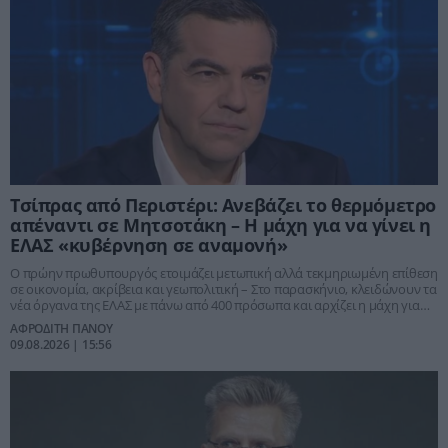
Τσίπρας από Περιστέρι: Ανεβάζει το θερμόμετρο
απέναντι σε Μητσοτάκη – Η μάχη για να γίνει η
ΕΛΑΣ «κυβέρνηση σε αναμονή»
Ο πρώην πρωθυπουργός ετοιμάζει μετωπική αλλά τεκμηριωμένη επίθεση
σε οικονομία, ακρίβεια και γεωπολιτική – Στο παρασκήνιο, κλειδώνουν τα
νέα όργανα της ΕΛΑΣ με πάνω από 400 πρόσωπα και αρχίζει η μάχη για
ψηφοδέλτια, στελέχη και πολιτική ηγεμονία στην αντιπολίτευση
ΑΦΡΟΔΙΤΗ ΠΑΝΟΥ
09.08.2026 | 15:56