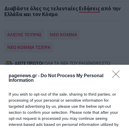
Διαβάστε όλες τις τελευταίες
Ειδήσεις
από την
Ελλάδα και τον Κόσμο
ΑΛΕΞΗΣ ΤΣΙΠΡΑΣ
ΝΕΟ ΚΟΜΜΑ
ΝΕΟ ΚΟΜΜΑ ΤΣΙΠΡΑ
ΔΕΙΤΕ ΠΡΩΤΟΙ
ΟΛΑ ΤΑ ΝΕΑ ΤΟΥ PAGENEWS ΣΤΟ
GOOGLE NEWS
pagenews.gr -
Do Not Process My Personal
Information
Σχετικά άρθρα:
If you wish to opt-out of the sale, sharing to third parties, or
➤ Τσίπρας Περιστέρι: Ανεβάζει το θερμόμετρο σε
processing of your personal or sensitive information for
Μητσοτάκη–Η μάχη για να γίνει η ΕΛΑΣ «κυβέρνηση σε
targeted advertising by us, please use the below opt-out
αναμονή»
section to confirm your selection. Please note that after your
➤ Τσίπρας μετά τη ΔΕΘ: Ποιοι περνούν την πόρτα της
opt-out request is processed you may continue seeing
ΕΛΑΣ και ποιοι μένουν εκτός–Το σχέδιο για τη «δεύτερη
interest-based ads based on personal information utilized by
φάση»