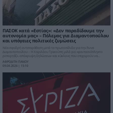
ΠΑΣΟΚ κατά «Εστίας»: «Δεν παραδίδουμε την
αυτονομία μας» – Πόλεμος για Διαμαντοπούλου
και υπόγειες πολιτικές ζυμώσεις
Νέα σφοδρή αντιπαράθεση μετά το πρωτοσέλιδο για την Άννα
Διαμαντοπούλου – Η Χαριλάου Τρικούπη μιλά για «φαντασιόπληκτο
ρεπορτάζ», απόκρυψη δηλώσεων και κύκλους που επιχειρούν να
διαμορφώσουν πολιτικές εξελίξεις στο εσωτερικό της Κεντροαριστεράς
ΑΦΡΟΔΙΤΗ ΠΑΝΟΥ
09.08.2026 | 15:10