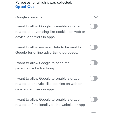
Purposes for which it was collected.
Opted Out
Google consents
ΡΟΗ ΕΙΔΗΣΕΩΝ
I want to allow Google to enable storage
Βελόπουλος: Να σταματήσει επιτέλους το
related to advertising like cookies on web or
πανηγύρι των κομματικών θιάσων στη
device identifiers in apps.
ΔΕΘ
ΑΦΡΟΔΙΤΗ ΠΑΝΟΥ
I want to allow my user data to be sent to
09.08.2026 | 22:26
Google for online advertising purposes.
Μαρινάκης: Το δημογραφικό δεν μπορεί
I want to allow Google to send me
να περιμένει
personalized advertising.
ΑΦΡΟΔΙΤΗ ΠΑΝΟΥ
09.08.2026 | 21:00
I want to allow Google to enable storage
related to analytics like cookies on web or
Κοντογεώργης: «Η φετινή ΔΕΘ είναι
device identifiers in apps.
προεκλογική, αλλά δεν είναι
παροχολογική»
I want to allow Google to enable storage
ΑΦΡΟΔΙΤΗ ΠΑΝΟΥ
related to functionality of the website or app.
09.08.2026 | 20:25