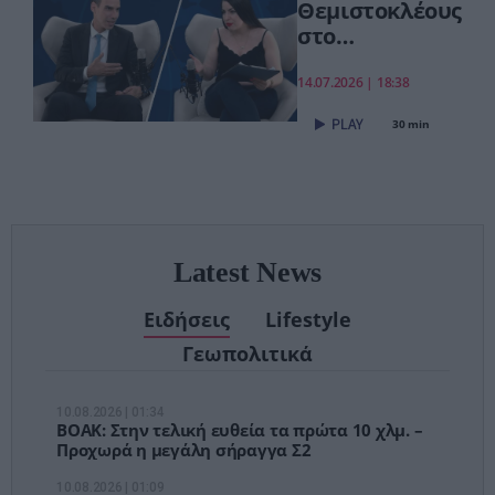
Θεμιστοκλέους
στο
pagenews.gr:
«Το νέο ΕΣΥ
14.07.2026 | 18:38
είναι ήδη εδώ
30 min
– Τέλος στις
αναμονές των
χειρουργείων»
Latest News
Ειδήσεις
Lifestyle
Γεωπολιτικά
10.08.2026 | 01:34
ΒΟΑΚ: Στην τελική ευθεία τα πρώτα 10 χλμ. –
Προχωρά η μεγάλη σήραγγα Σ2
10.08.2026 | 01:09