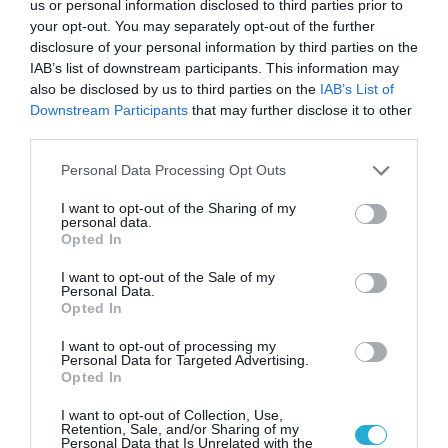
us or personal information disclosed to third parties prior to
your opt-out. You may separately opt-out of the further
➤ Ο Μητσοτάκης δεν είναι απλώς «Δεξιά»
disclosure of your personal information by third parties on the
➤ Ο Τσίπρας κλείνει την πόρτα στους «παλιούς»; Στην
IAB’s list of downstream participants. This information may
ΕΛΑΣ δεν χωρούν όλοι όσοι φεύγουν από τον ΣΥΡΙΖΑ
also be disclosed by us to third parties on the
IAB’s List of
➤ Αλέξης Τσίπρας: Στις 2 Σεπτεμβρίου παρουσιάζει το
Downstream Participants
that may further disclose it to other
οικονομικό πρόγραμμα – Στις 9 η ομιλία του στη ΔΕΘ
third parties.
➤ ΕΛΑΣ κατά Μητσοτάκη: «Βιομηχανία υποσχέσεων
Please note that this website/app uses one or more Google
Personal Data Processing Opt Outs
αντί για βιομηχανική πολιτική»
services and may gather and store information including but
not limited to your visit or usage behaviour. You may click to
I want to opt-out of the Sharing of my
personal data.
grant or deny consent to Google and its third-party tags to
Opted In
use your data for below specified purposes in below Google
consent section.
I want to opt-out of the Sale of my
Personal Data.
Opted In
I want to opt-out of processing my
Personal Data for Targeted Advertising.
Opted In
I want to opt-out of Collection, Use,
Retention, Sale, and/or Sharing of my
Personal Data that Is Unrelated with the