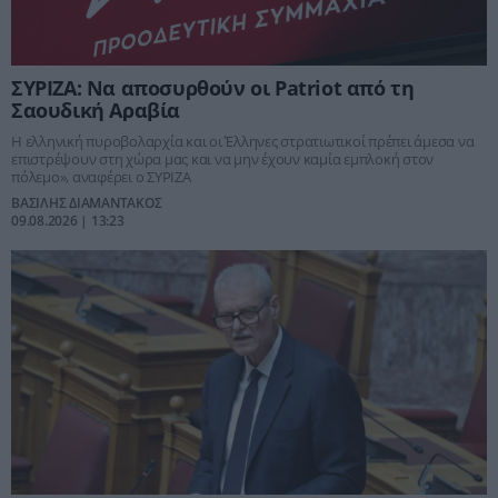
ΣΥΡΙΖΑ: Να αποσυρθούν οι Patriot από τη
Σαουδική Αραβία
Η ελληνική πυροβολαρχία και οι Έλληνες στρατιωτικοί πρέπει άμεσα να
επιστρέψουν στη χώρα μας και να μην έχουν καμία εμπλοκή στον
πόλεμο», αναφέρει ο ΣΥΡΙΖΑ
ΒΑΣΙΛΗΣ ΔΙΑΜΑΝΤΑΚΟΣ
09.08.2026 | 13:23