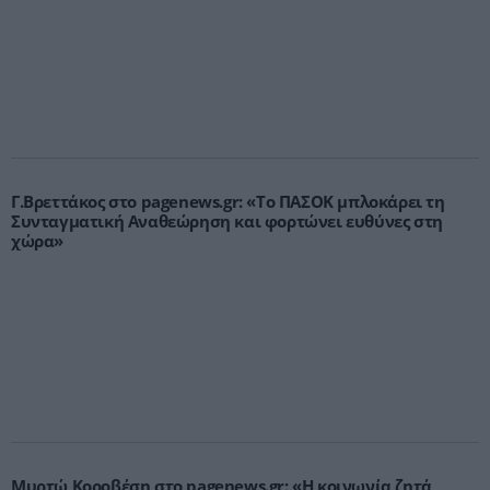
Γ.Βρεττάκος στο pagenews.gr: «Το ΠΑΣΟΚ μπλοκάρει τη
Συνταγματική Αναθεώρηση και φορτώνει ευθύνες στη
χώρα»
Μυρτώ Κοροβέση στο pagenews.gr: «Η κοινωνία ζητά