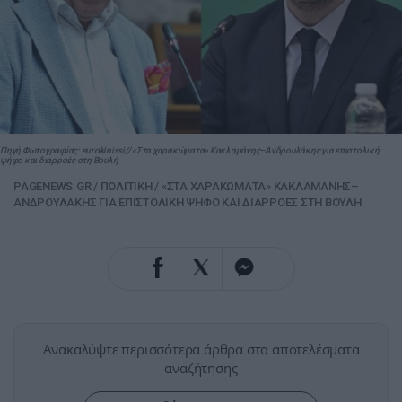
Πηγή Φωτογραφίας: eurokinissi// «Στα χαρακώματα» Κακλαμάνης–Ανδρουλάκης για επιστολική
ψήφο και διαρροές στη Βουλή
PAGENEWS.GR
/
ΠΟΛΙΤΙΚΗ
/
«ΣΤΑ ΧΑΡΑΚΩΜΑΤΑ» ΚΑΚΛΑΜΑΝΗΣ–
ΑΝΔΡΟΥΛΑΚΗΣ ΓΙΑ ΕΠΙΣΤΟΛΙΚΗ ΨΗΦΟ ΚΑΙ ΔΙΑΡΡΟΕΣ ΣΤΗ ΒΟΥΛΗ
Ανακαλύψτε περισσότερα άρθρα στα αποτελέσματα
αναζήτησης