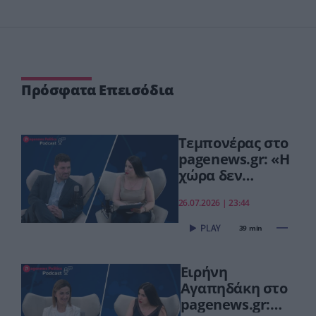
Πρόσφατα Επεισόδια
Τεμπονέρας στο
pagenews.gr: «Η
χώρα δεν
αντέχει άλλη
26.07.2026 | 23:44
χαμένη
επταετία»–Τι
39 min
είπε για
οικονομία,
Ειρήνη
ΟΠΕΚΕΠΕ,Τσίπρα
Αγαπηδάκη στο
pagenews.gr: