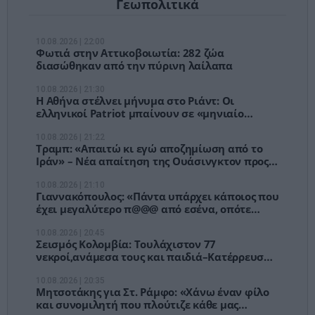
Γεωπολιτικά
10.08.2026 | 22:00
Φωτιά στην Αττικοβοιωτία: 282 ζώα
διασώθηκαν από την πύρινη λαίλαπα
10.08.2026 | 21:30
Η Αθήνα στέλνει μήνυμα στο Ριάντ: Οι
ελληνικοί Patriot μπαίνουν σε «μηνιαίο
έλεγχο» μετά το σύμφωνο με την Τουρκία
10.08.2026 | 21:22
Τραμπ: «Απαιτώ κι εγώ αποζημίωση από το
Ιράν» – Νέα απαίτηση της Ουάσινγκτον προς
την Τεχεράνη
10.08.2026 | 21:10
Γιαννακόπουλος: «Πάντα υπάρχει κάποιος που
έχει μεγαλύτερο π@@@ από εσένα, οπότε
πρόσεχε»
10.08.2026 | 20:45
Σεισμός Κολομβία: Τουλάχιστον 77
νεκροί,ανάμεσα τους και παιδιά–Κατέρρευσαν
κτίρια,εγκλωβισμένοι στα χαλάσματα
10.08.2026 | 20:35
Μητσοτάκης για Στ. Ράμφο: «Χάνω έναν φίλο
και συνομιλητή που πλούτιζε κάθε μας