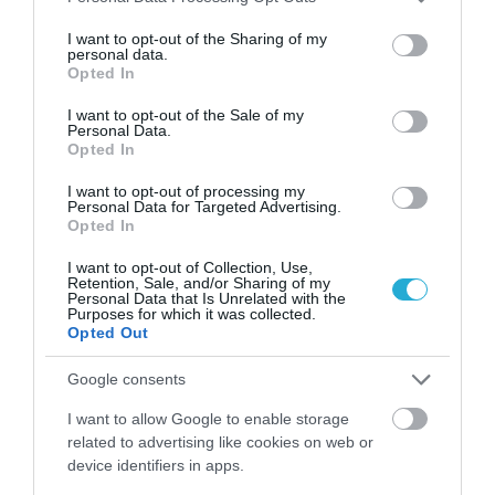
τον Τσίπρα
services and may gather and store information including but
not limited to your visit or usage behaviour. You may click to
I want to opt-out of the Sharing of my
➤ Ο Μητσοτάκης δεν είναι απλώς «Δεξιά»
personal data.
grant or deny consent to Google and its third-party tags to
Opted In
➤ ΠΑΣΟΚ σε νευρική κρίση για την τρίτη θέση:
use your data for below specified purposes in below Google
«Υπόγειες» κινήσεις,στρατόπεδα και φόβος νέας
consent section.
I want to opt-out of the Sale of my
καθίζησης
Personal Data.
Opted In
➤ «Πόρτα» Αρείου Πάγου για τις υποκλοπές: Δεν
ξανανοίγει η έρευνα παρά τα αιτήματα Σαμαρά και
I want to opt-out of processing my
Σπίρτζη
Personal Data for Targeted Advertising.
Opted In
➤ Ανδρουλάκης: Επισκέφτηκε τον σταθμό φιλοξενίας
πυρόκληκτων ζώων στα Μέγαρα
I want to opt-out of Collection, Use,
Retention, Sale, and/or Sharing of my
➤ «Τα κάνατε πάλι θάλασσα!»– Άδωνις σε ΠΑΣΟΚ: «Η
Personal Data that Is Unrelated with the
Purposes for which it was collected.
δική σας γραμματέας καταρρίπτει το αφήγημα περί
Opted Out
σκανδάλου»
Google consents
I want to allow Google to enable storage
related to advertising like cookies on web or
device identifiers in apps.