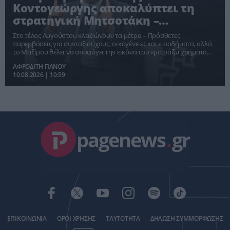
Κοντογεώργης αποκαλύπτει τη
στρατηγική Μητσοτάκη –
«Προεκλογική, όχι παροχολογική»
Στο τέλος Αυγούστου κλειδώνουν τα μέτρα – Πρόσθετες
παρεμβάσεις για συνταξιούχους, οικογένειες και εισοδήματα, αλλά
το Μαξίμου θέλει να αποφύγει την εικόνα του «μοιράζω χρήματα
πριν από τις εκλογές» – Η Θεσσαλονίκη γίνεται η αφετηρία της
ΑΦΡΟΔΙΤΗ ΠΑΝΟΥ
μάχης για το 2027
10.08.2026 | 10:59
pagenews
.
gr
ΕΠΙΚΟΙΝΩΝΙΑ
ΟΡΟΙ ΧΡΗΣΗΣ
ΤΑΥΤΟΤΗΤΑ
ΔΗΛΩΣΗ ΣΥΜΜΟΡΦΩΣΗΣ