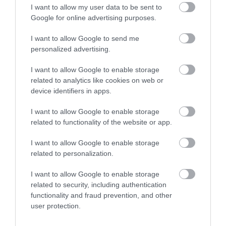
I want to allow my user data to be sent to
Google for online advertising purposes.
I want to allow Google to send me
personalized advertising.
I want to allow Google to enable storage
related to analytics like cookies on web or
device identifiers in apps.
ΡΟΗ ΕΙΔΗΣΕΩΝ
I want to allow Google to enable storage
related to functionality of the website or app.
Μητσοτάκης για Στ. Ράμφο: «Χάνω έναν
φίλο και συνομιλητή που πλούτιζε κάθε
I want to allow Google to enable storage
μας συζήτηση»
related to personalization.
ΑΦΡΟΔΙΤΗ ΠΑΝΟΥ
10.08.2026 | 20:35
I want to allow Google to enable storage
Τηλεφωνική επικοινωνία Γεραπετρίτη
related to security, including authentication
Αμπντελάτι: Συντονισμός με στόχο την
functionality and fraud prevention, and other
προώθηση της περιφερειακής ασφάλειας
user protection.
ΑΦΡΟΔΙΤΗ ΠΑΝΟΥ
10.08.2026 | 19:22