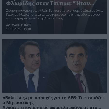
Φλωρίδης στον Τσίπρα: "Ήταν
εντολή του, αποφυλακίστηκαν
Σκληρή απάντηση στον Αλέξη Τσίπρα δίνει ο υπουργός Δικαιοσύνης,
δολοφόνοι"
Γιώργος Φλωρίδης, μετά τις αναφορές του πρώην πρωθυπουργού
για τη σημερινή ηγεσία της Δικαιοσύνης
ΑΦΡΟΔΙΤΗ ΠΑΝΟΥ
10.08.2026 | 19:10
«Βαλίτσες» με παροχές για τη ΔΕΘ: Τι ετοιμάζει
ο Μητσοτάκης–
Αγρότες,επιχειρήσεις,φοροελαφρύνσεις στο