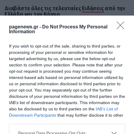
Διαβάστε όλες τις τελευταίες
Ειδήσεις
από την
Ελλάδα και τον Κόσμο
pagenews.gr -
Do Not Process My Personal
Information
ΑΝΔΡΟΥΛΑΚΗΣ
ΒΟΥΛΗ
If you wish to opt-out of the sale, sharing to third parties, or
ΕΠΙΤΡΟΠΗ ΘΕΣΜΩΝ ΚΑΙ ΔΙΑΦΑΝΕΙΑΣ
processing of your personal or sensitive information for
targeted advertising by us, please use the below opt-out
ΚΑΚΛΑΜΑΝΗΣ
ΠΑΡΑΚΟΛΟΥΘΗΣΕΙΣ
section to confirm your selection. Please note that after your
opt-out request is processed you may continue seeing
ΥΠΟΚΛΟΠΕΣ
interest-based ads based on personal information utilized by
us or personal information disclosed to third parties prior to
your opt-out. You may separately opt-out of the further
ΔΕΙΤΕ ΠΡΩΤΟΙ
ΟΛΑ ΤΑ ΝΕΑ ΤΟΥ PAGENEWS ΣΤΟ
GOOGLE NEWS
disclosure of your personal information by third parties on the
IAB’s list of downstream participants. This information may
also be disclosed by us to third parties on the
IAB’s List of
Σχετικά άρθρα:
Downstream Participants
that may further disclose it to other
third parties.
➤ Το ΠΑΣΟΚ «ψωνίζει» από τα συντρίμμια του ΣΥΡΙΖΑ:
Ο Ανδρουλάκης χτίζει ΚΟ,επιχειρεί να περικυκλώσει
Please note that this website/app uses one or more Google
Personal Data Processing Opt Outs