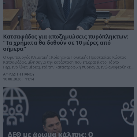
Kατσαφάδος για αποζημιώσεις πυρόπληκτων:
"Τα χρήματα θα δοθούν σε 10 μέρες από
σήμερα"
Ο υφυπουργός Κλιματικής Κρίσης και Πολιτικής Προστασίας, Κώστας
Κατσαφάδος, μίλησε για την κατάσταση που επικρατεί στο Πόρτο
Γερμενό λίγες μέρες μετά την καταστροφική πυρκαγιά, ενώ αναφέρθηκε
και στη στήριξη των πληγέντων
ΑΦΡΟΔΙΤΗ ΠΑΝΟΥ
10.08.2026 | 11:14
ΔΕΘ με άρωμα κάλπης: Ο