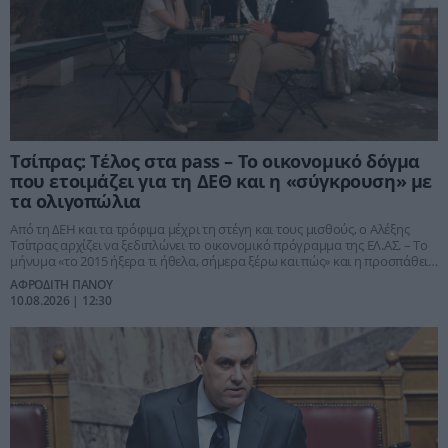
Τσίπρας: Τέλος στα pass – Το οικονομικό δόγμα
που ετοιμάζει για τη ΔΕΘ και η «σύγκρουση» με
τα ολιγοπώλια
Από τη ΔΕΗ και τα τρόφιμα μέχρι τη στέγη και τους μισθούς, ο Αλέξης
Τσίπρας αρχίζει να ξεδιπλώνει το οικονομικό πρόγραμμα της ΕΛ.ΑΣ. – Το
μήνυμα «το 2015 ήξερα τι ήθελα, σήμερα ξέρω και πώς» και η προσπάθεια
να μετατρέψει την ακρίβεια στο κεντρικό πεδίο αντιπαράθεσης με τον
ΑΦΡΟΔΙΤΗ ΠΑΝΟΥ
Κυριάκο Μητσοτάκη
10.08.2026 | 12:30