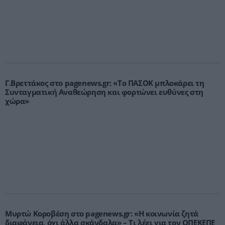
Γ.Βρεττάκος στο pagenews.gr: «Το ΠΑΣΟΚ μπλοκάρει τη
Συνταγματική Αναθεώρηση και φορτώνει ευθύνες στη
χώρα»
Μυρτώ Κοροβέση στο pagenews.gr: «Η κοινωνία ζητά
διαφάνεια, όχι άλλα σκάνδαλα» – Τι λέει για τον ΟΠΕΚΕΠΕ