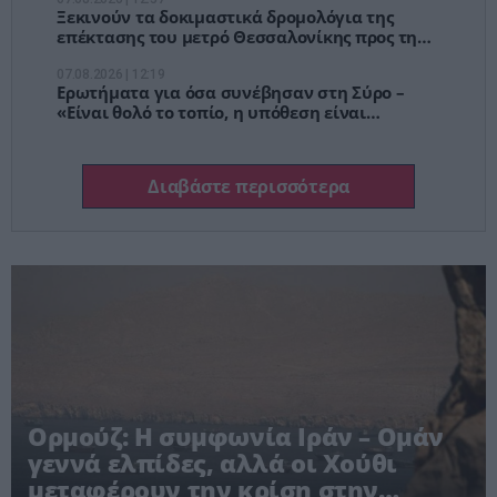
κανόνες
Ξεκινούν τα δοκιμαστικά δρομολόγια της
επέκτασης του μετρό Θεσσαλονίκης προς την
Καλαμαριά
07.08.2026 | 12:19
Ερωτήματα για όσα συνέβησαν στη Σύρο –
«Είναι θολό το τοπίο, η υπόθεση είναι
περίεργη»
Διαβάστε περισσότερα
Ορμούζ: Η συμφωνία Ιράν – Ομάν
γεννά ελπίδες, αλλά οι Χούθι
μεταφέρουν την κρίση στην