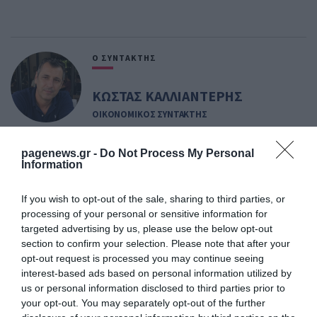
Ο ΣΥΝΤΑΚΤΗΣ
ΚΩΣΤΑΣ ΚΑΛΛΙΑΝΤΕΡΗΣ
ΟΙΚΟΝΟΜΙΚΟΣ ΣΥΝΤΑΚΤΗΣ
Εξειδικεύεται στην κάλυψη θεμάτων οικονομίας,
pagenews.gr -
Do Not Process My Personal
επιχειρηματικότητας, ενέργειας, μεταφορών,
Information
κατασκευών και αγορών. Παρακολουθεί τις
οικονομικές εξελίξεις στην Ελλάδα και το
If you wish to opt-out of the sale, sharing to third parties, or
εξωτερικό, αναλύοντας τις επιπτώσεις τους στην
processing of your personal or sensitive information for
επιχειρηματική δραστηριότητα και την
targeted advertising by us, please use the below opt-out
πραγματική οικονομία. Διαθέτει εμπειρία στη
section to confirm your selection. Please note that after your
δημοσιογραφική κάλυψη οικονομικού και
opt-out request is processed you may continue seeing
πολιτικού ρεπορτάζ, καθώς και στη σύνταξη
interest-based ads based on personal information utilized by
αναλυτικών άρθρων για την αγορά, τις
us or personal information disclosed to third parties prior to
επενδύσεις και την επιχειρηματικότητα.
your opt-out. You may separately opt-out of the further