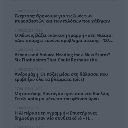
07.08.2026 | 13:52
Σκέρτσος: Θρηνούμε για τις ζωές των
πυροσβεστών και των πιλότων που χάθηκαν
07.08.2026 | 13:33
Ο Άδωνις βάζει «κόκκινη γραμμή» στη Νίκαια:
«Δεν υπάρχει κανένα πρόβλημα σίτισης – Όλα
έχουν ένα όριο»
07.08.2026 | 13:23
Athens and Ankara Heading for a New Storm?
Six Flashpoints That Could Reshape the
Eastern Mediterranean This Autumn
07.08.2026 | 13:04
Ανδρομάχη: Οι πόζες μέσα στη θάλασσα που
τράβηξαν όλα τα βλέμματα [pics]
07.08.2026 | 13:00
Μητσοτάκης–Ερντογάν πριν από νέα θύελλα;
Τα έξι κρίσιμα μέτωπα του φθινοπώρου
07.08.2026 | 12:53
Η ΑΙ πέρασε τη «γραμμή»: Επιστήμονες
δημιούργησαν νέο συνθετικό ιό – Η
τεχνολογία τρέχει πιο γρήγορα από τους
07.08.2026 | 12:37