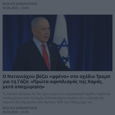
την επανέναρξη ουσιαστικών συνομιλιών, ενώ η επιμονή της Άγκυρας
ΒΑΣΙΛΗΣ ΔΙΑΜΑΝΤΑΚΟΣ
στη λύση δύο κρατών παραμένει το μεγάλο εμπόδιο.
05.08.2026 | 23:00
Ο Νετανιάχου βάζει «φρένο» στο σχέδιο Τραμπ
για τη Γάζα: «Πρώτα αφοπλισμός της Χαμάς,
μετά αποχώρηση»
Το Ισραήλ δηλώνει ότι δεν έχει εγκρίνει το αμερικανικό σχέδιο, παρά την
αποδοχή του από τη Χαμάς. Ο Νετανιάχου επιμένει ότι ο ισραηλινός
στρατός θα παραμείνει στο περίπου 60% της Γάζας μέχρι να
ολοκληρωθούν ο πλήρης αφοπλισμός της οργάνωσης και η
ΒΑΣΙΛΗΣ ΔΙΑΜΑΝΤΑΚΟΣ
αποστρατιωτικοποίηση της Λωρίδας.
05.08.2026 | 21:05