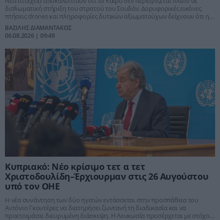
Νέα στοιχεία αποκαλύπτουν ότι το Κάιρο δεν περιορίζεται πλέον σε
διπλωματική στήριξη του στρατού του Σουδάν. Δορυφορικές εικόνες,
πτήσεις drones και πληροφορίες δυτικών αξιωματούχων δείχνουν ότι η
Αίγυπτος έχει εξελιχθεί σε κρίσιμο παράγοντα του πολέμου, επιχειρώντας
ΒΑΣΙΛΗΣ ΔΙΑΜΑΝΤΑΚΟΣ
να διασφαλίσει την επιβίωση του στρατηγού Αμπντέλ Φατάχ αλ-
06.08.2026 | 09:49
Μπουρχάν και να προστατεύσει τα δικά της ζωτικά συμφέροντα στον
Νείλο και την περιοχή.
Κυπριακό: Νέο κρίσιμο τετ α τετ
Χριστοδουλίδη–Έρχιουρμαν στις 26 Αυγούστου
υπό τον ΟΗΕ
Η νέα συνάντηση των δύο ηγετών εντάσσεται στην προσπάθεια του
Αντόνιο Γκουτέρες να διατηρήσει ζωντανή τη διαδικασία και να
προετοιμάσει διευρυμένη διάσκεψη. Η Λευκωσία προσέρχεται με στόχο