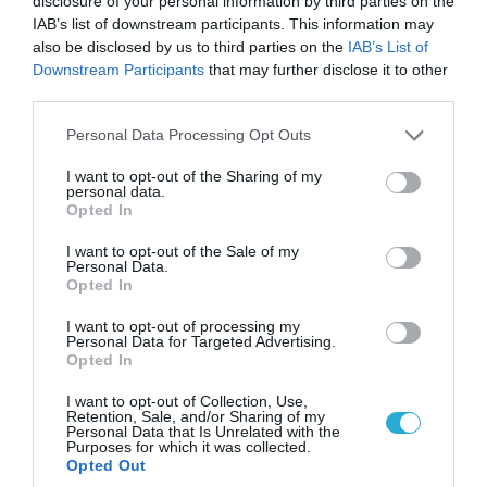
disclosure of your personal information by third parties on the
ΠΡΟΒΟΛΗ ΠΡΟΦΙΛ →
IAB’s list of downstream participants. This information may
also be disclosed by us to third parties on the
IAB’s List of
Downstream Participants
that may further disclose it to other
third parties.
Διαβάστε όλες τις τελευταίες
Ειδήσεις
από την
Please note that this website/app uses one or more Google
Personal Data Processing Opt Outs
Ελλάδα και τον Κόσμο
services and may gather and store information including but
not limited to your visit or usage behaviour. You may click to
I want to opt-out of the Sharing of my
personal data.
grant or deny consent to Google and its third-party tags to
Opted In
use your data for below specified purposes in below Google
ΗΠΑ
ΙΡΑΝ
ΙΣΡΑΗΛ
ΜΕΣΗ ΑΝΑΤΟΛΗ
consent section.
I want to opt-out of the Sale of my
Personal Data.
Opted In
ΔΕΙΤΕ ΠΡΩΤΟΙ
ΟΛΑ ΤΑ ΝΕΑ ΤΟΥ PAGENEWS ΣΤΟ
GOOGLE NEWS
I want to opt-out of processing my
Personal Data for Targeted Advertising.
Σχετικά άρθρα:
Opted In
I want to opt-out of Collection, Use,
➤ Η Κίνα βρήκε το νέο της «όπλο»: Χτυπά τις ΗΠΑ, αλλά
Retention, Sale, and/or Sharing of my
πονά την Ευρώπη – Ο πόλεμος για σπάνιες γαίες και
Personal Data that Is Unrelated with the
Purposes for which it was collected.
chips
Opted Out