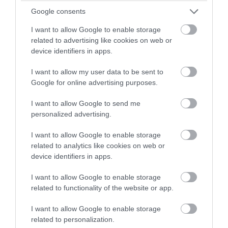
➤ Παρασκήνιο διαδοχής στους Ρεπουμπλικανούς: Ο
Τραμπ «δείχνει» Βανς για το 2028
Google consents
➤ Το Ιράν εξετάζει «μπλόκο» σε πλοία των ΗΠΑ και του
I want to allow Google to enable storage
Ισραήλ από το Ορμούζ και πρόστιμα έως 20% του
related to advertising like cookies on web or
φορτίου
device identifiers in apps.
➤ Ορμούζ: Η συμφωνία Ιράν – Ομάν γεννά ελπίδες,
I want to allow my user data to be sent to
αλλά οι Χούθι μεταφέρουν την κρίση στην Ερυθρά
Google for online advertising purposes.
Θάλασσα
➤ Μάχη για Γερουσία των ΗΠΑ:Η AIPAC στοχοποιεί
I want to allow Google to send me
Αμπντούλ Ελ-Σαγέντ μετά τη νίκη στις προκριματικές
personalized advertising.
του Μίσιγκαν
I want to allow Google to enable storage
➤ Τρίτη θητεία Τραμπ; Το σενάριο που ανοίγει νέα
related to analytics like cookies on web or
συζήτηση για τη δημοκρατία στις ΗΠΑ
device identifiers in apps.
I want to allow Google to enable storage
related to functionality of the website or app.
I want to allow Google to enable storage
related to personalization.