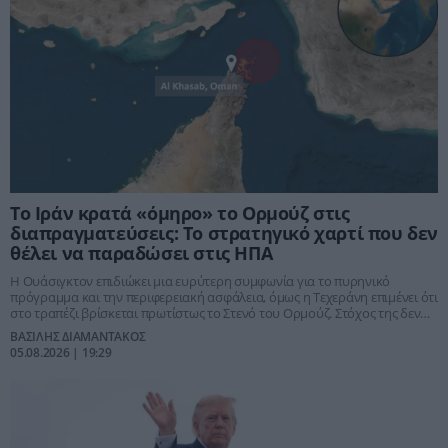
Το Ιράν κρατά «όμηρο» το Ορμούζ στις
διαπραγματεύσεις: Το στρατηγικό χαρτί που δεν
θέλει να παραδώσει στις ΗΠΑ
Η Ουάσιγκτον επιδιώκει μια ευρύτερη συμφωνία για το πυρηνικό
πρόγραμμα και την περιφερειακή ασφάλεια, όμως η Τεχεράνη επιμένει ότι
στο τραπέζι βρίσκεται πρωτίστως το Στενό του Ορμούζ. Στόχος της δεν
είναι το μόνιμο κλείσιμο της θαλάσσιας οδού, αλλά η μετατροπή της
ΒΑΣΙΛΗΣ ΔΙΑΜΑΝΤΑΚΟΣ
στρατιωτικής ισχύος της σε αναγνωρισμένο πολιτικό και οικονομικό
05.08.2026 | 19:29
ρόλο.