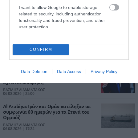
I want to allow Google to enable storage
related to security, including authentication
functionality and fraud prevention, and other
user protection.
CONFIRM
ΡΟΗ ΕΙΔΗΣΕΩΝ
Σχέδιο Τραμπ για τη Γάζα: Το πρώτο
Data Deletion
Data Access
Privacy Policy
συμβόλαιο αφορά στρατιωτική βάση και
όχι ανοικοδόμηση
ΒΑΣΙΛΗΣ ΔΙΑΜΑΝΤΑΚΟΣ
06.08.2026 | 22:00
Al Arabiya: Ιράν και Ομάν κατέληξαν σε
συμφωνία 60 ημερών για τα Στενά του
Ορμούζ
ΒΑΣΙΛΗΣ ΔΙΑΜΑΝΤΑΚΟΣ
06.08.2026 | 17:24