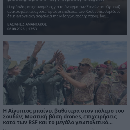
Ερυθρά Θάλασσα
Η πρόοδος στις συνομιλίες για το άνοιγμα των Στενών του Ορμούζ
ανακουφίζει τις αγορές, όμως οι επιθέσεις των Χούθι υπενθυμίζουν
ότι η ενεργειακή ασφάλεια της Μέσης Ανατολής παραμένει
εύθραυστη.
ΒΑΣΙΛΗΣ ΔΙΑΜΑΝΤΑΚΟΣ
06.08.2026 | 13:53
Η Αίγυπτος μπαίνει βαθύτερα στον πόλεμο του
Σουδάν; Μυστική βάση drones, επιχειρήσεις
κατά των RSF και το μεγάλο γεωπολιτικό
στοίχημα του Σίσι