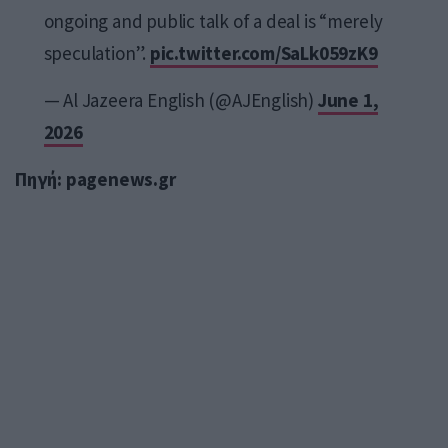
ongoing and public talk of a deal is “merely
speculation”.
pic.twitter.com/SaLk059zK9
— Al Jazeera English (@AJEnglish)
June 1,
2026
Πηγή: pagenews.gr