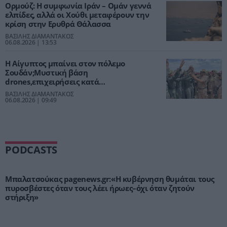
Ορμούζ: Η συμφωνία Ιράν – Ομάν γεννά
ελπίδες, αλλά οι Χούθι μεταφέρουν την
κρίση στην Ερυθρά Θάλασσα
ΒΑΣΙΛΗΣ ΔΙΑΜΑΝΤΑΚΟΣ
06.08.2026 | 13:53
Η Αίγυπτος μπαίνει στον πόλεμο
Σουδάν;Μυστική βάση
drones,επιχειρήσεις κατά
RSF,γεωπολιτικό στοίχημα Σίσι
ΒΑΣΙΛΗΣ ΔΙΑΜΑΝΤΑΚΟΣ
06.08.2026 | 09:49
PODCASTS
Μπαλατσούκας pagenews.gr:«Η κυβέρνηση θυμάται τους
πυροσβέστες όταν τους λέει ήρωες–όχι όταν ζητούν
στήριξη»