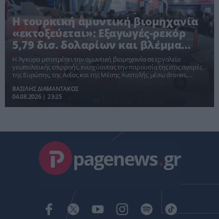
Η τουρκική αμυντική βιομηχανία
«εκτοξεύεται»: Εξαγωγές-ρεκόρ
5,79 δισ. δολαρίων και βλέμμα
στην Ευρώπη
Η Άγκυρα μετατρέπει την αμυντική βιομηχανία σε εργαλείο
γεωπολιτικής επιρροής, ενισχύοντας την παρουσία της στις αγορές
της Ευρώπης, της Ασίας και της Μέσης Ανατολής μέσω drones,
πυραύλων και προηγμένων ηλεκτρονικών συστημάτων.
ΒΑΣΙΛΗΣ ΔΙΑΜΑΝΤΑΚΟΣ
04.08.2026 | 23:25
pagenews
.
gr