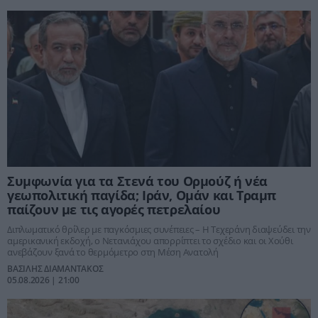
Συμφωνία για τα Στενά του Ορμούζ ή νέα
γεωπολιτική παγίδα; Ιράν, Ομάν και Τραμπ
παίζουν με τις αγορές πετρελαίου
Διπλωματικό θρίλερ με παγκόσμιες συνέπειες – Η Τεχεράνη διαψεύδει την
αμερικανική εκδοχή, ο Νετανιάχου απορρίπτει το σχέδιο και οι Χούθι
ανεβάζουν ξανά το θερμόμετρο στη Μέση Ανατολή
ΒΑΣΙΛΗΣ ΔΙΑΜΑΝΤΑΚΟΣ
05.08.2026 | 21:00